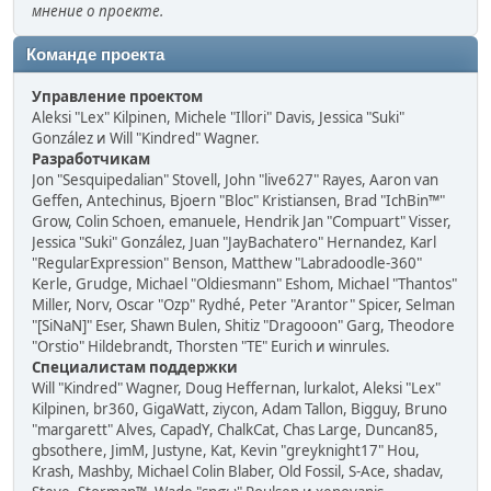
мнение о проекте.
Команде проекта
Управление проектом
Aleksi "Lex" Kilpinen, Michele "Illori" Davis, Jessica "Suki"
González и Will "Kindred" Wagner.
Разработчикам
Jon "Sesquipedalian" Stovell, John "live627" Rayes, Aaron van
Geffen, Antechinus, Bjoern "Bloc" Kristiansen, Brad "IchBin™"
Grow, Colin Schoen, emanuele, Hendrik Jan "Compuart" Visser,
Jessica "Suki" González, Juan "JayBachatero" Hernandez, Karl
"RegularExpression" Benson, Matthew "Labradoodle-360"
Kerle, Grudge, Michael "Oldiesmann" Eshom, Michael "Thantos"
Miller, Norv, Oscar "Ozp" Rydhé, Peter "Arantor" Spicer, Selman
"[SiNaN]" Eser, Shawn Bulen, Shitiz "Dragooon" Garg, Theodore
"Orstio" Hildebrandt, Thorsten "TE" Eurich и winrules.
Специалистам поддержки
Will "Kindred" Wagner, Doug Heffernan, lurkalot, Aleksi "Lex"
Kilpinen, br360, GigaWatt, ziycon, Adam Tallon, Bigguy, Bruno
"margarett" Alves, CapadY, ChalkCat, Chas Large, Duncan85,
gbsothere, JimM, Justyne, Kat, Kevin "greyknight17" Hou,
Krash, Mashby, Michael Colin Blaber, Old Fossil, S-Ace, shadav,