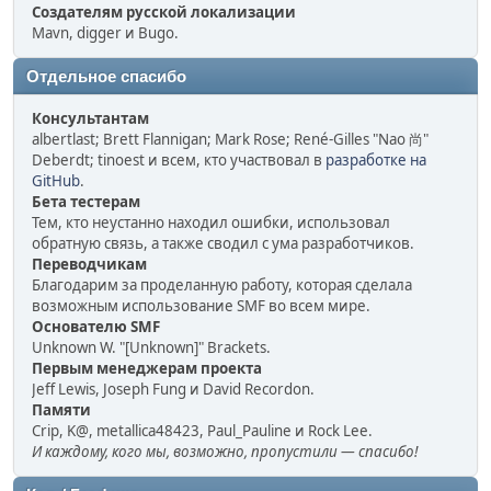
Создателям русской локализации
Mavn, digger и Bugo.
Отдельное спасибо
Консультантам
albertlast; Brett Flannigan; Mark Rose; René-Gilles "Nao 尚"
Deberdt; tinoest и всем, кто участвовал в
разработке на
GitHub
.
Бета тестерам
Тем, кто неустанно находил ошибки, использовал
обратную связь, а также сводил с ума разработчиков.
Переводчикам
Благодарим за проделанную работу, которая сделала
возможным использование SMF во всем мире.
Основателю SMF
Unknown W. "[Unknown]" Brackets.
Первым менеджерам проекта
Jeff Lewis, Joseph Fung и David Recordon.
Памяти
Crip, K@, metallica48423, Paul_Pauline и Rock Lee.
И каждому, кого мы, возможно, пропустили — спасибо!