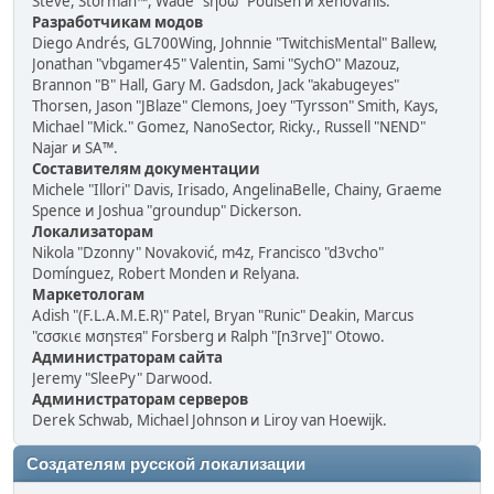
Steve, Storman™, Wade "sησω" Poulsen и xenovanis.
Разработчикам модов
Diego Andrés, GL700Wing, Johnnie "TwitchisMental" Ballew,
Jonathan "vbgamer45" Valentin, Sami "SychO" Mazouz,
Brannon "B" Hall, Gary M. Gadsdon, Jack "akabugeyes"
Thorsen, Jason "JBlaze" Clemons, Joey "Tyrsson" Smith, Kays,
Michael "Mick." Gomez, NanoSector, Ricky., Russell "NEND"
Najar и SA™.
Составителям документации
Michele "Illori" Davis, Irisado, AngelinaBelle, Chainy, Graeme
Spence и Joshua "groundup" Dickerson.
Локализаторам
Nikola "Dzonny" Novaković, m4z, Francisco "d3vcho"
Domínguez, Robert Monden и Relyana.
Маркетологам
Adish "(F.L.A.M.E.R)" Patel, Bryan "Runic" Deakin, Marcus
"cσσкιє мσηѕтєя" Forsberg и Ralph "[n3rve]" Otowo.
Администраторам сайта
Jeremy "SleePy" Darwood.
Администраторам серверов
Derek Schwab, Michael Johnson и Liroy van Hoewijk.
Создателям русской локализации