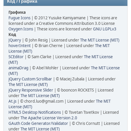
Код / Графика
Графика
Fugue Icons
| © 2012 Yusuke Kamiyamane | These icons are
licensed under a Creative Commons Attribution 3.0 License
Oxygen Icons
| These icons are licensed under
GNU LGPLv3
Код
JQuery
| © John Resig | Licensed under
The MIT License (MIT)
hoverIntent
| © Brian Cherne | Licensed under
The MIT
License (MIT)
SCEditor
| © Sam Clarke | Licensed under
The MIT License
(MIT)
animaDrag
| © Abel Mohler | Licensed under
The MIT License
(MIT)
jQuery Custom Scrollbar
| © Maciej Zubala | Licensed under
The MIT License (MIT)
jQuery Responsive Slider
| © booncon ROCKETS | Licensed
under
The MIT License (MIT)
At.js
| © chord.luo@gmail.com | Licensed under
The MIT
License (MIT)
HTML5 Desktop Notifications
| © Tsvetan Tsvetkov | Licensed
under
The Apache License Version 2.0
GAuth Code Generator/Validator
| © Chris Cornutt | Licensed
under
The MIT License (MIT)