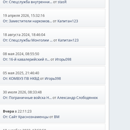
От: Спецслужба внутренни...
от
stasR
19 апреля 2026, 15:32:16
От: Заместители наркомов...
от
Капитан123
18 августа 2024, 18:46:04
От: Спецслужбы Монголии ...
от
Капитан123
08 мая 2024, 08:55:50
От: 16-й кавалерийский п...
от
Игорь098
05 мая 2025, 21:46:40
От: КОМВУЗ ПВ НКВД
от
Игорь098
30 июля 2026, 08:33:48
От: Пограничные войска Н...
от
Александр Слободянюк
Вчера
в 22:11:23
От: Сайт Краснознаменцы
от
BM