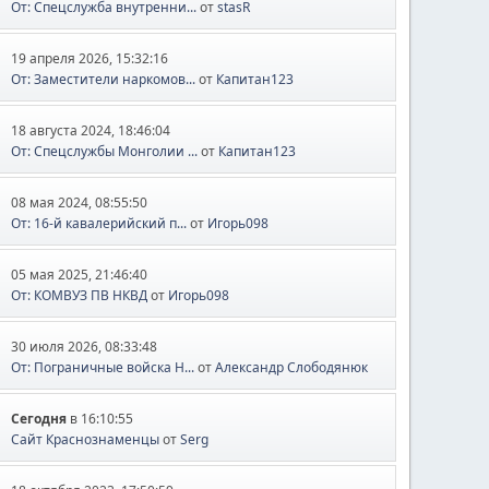
От: Спецслужба внутренни...
от
stasR
19 апреля 2026, 15:32:16
От: Заместители наркомов...
от
Капитан123
18 августа 2024, 18:46:04
От: Спецслужбы Монголии ...
от
Капитан123
08 мая 2024, 08:55:50
От: 16-й кавалерийский п...
от
Игорь098
05 мая 2025, 21:46:40
От: КОМВУЗ ПВ НКВД
от
Игорь098
30 июля 2026, 08:33:48
От: Пограничные войска Н...
от
Александр Слободянюк
Сегодня
в 16:10:55
Сайт Краснознаменцы
от
Serg