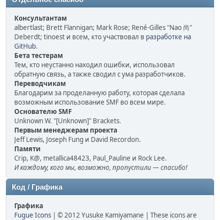
Консультантам
albertlast; Brett Flannigan; Mark Rose; René-Gilles "Nao 尚"
Deberdt; tinoest и всем, кто участвовал в
разработке на
GitHub
.
Бета тестерам
Тем, кто неустанно находил ошибки, использовал
обратную связь, а также сводил с ума разработчиков.
Переводчикам
Благодарим за проделанную работу, которая сделала
возможным использование SMF во всем мире.
Основателю SMF
Unknown W. "[Unknown]" Brackets.
Первым менеджерам проекта
Jeff Lewis, Joseph Fung и David Recordon.
Памяти
Crip, K@, metallica48423, Paul_Pauline и Rock Lee.
И каждому, кого мы, возможно, пропустили — спасибо!
Код / Графика
Графика
Fugue Icons
| © 2012 Yusuke Kamiyamane | These icons are