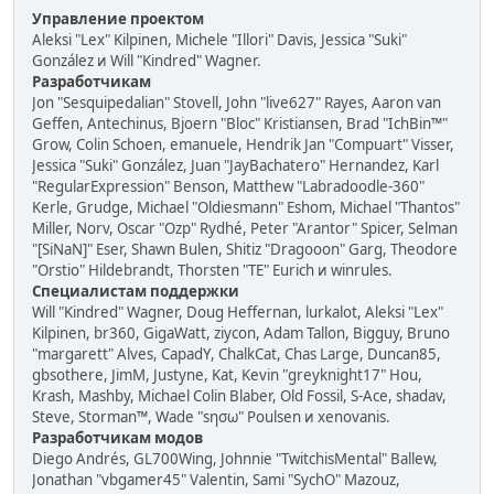
Управление проектом
Aleksi "Lex" Kilpinen, Michele "Illori" Davis, Jessica "Suki"
González и Will "Kindred" Wagner.
Разработчикам
Jon "Sesquipedalian" Stovell, John "live627" Rayes, Aaron van
Geffen, Antechinus, Bjoern "Bloc" Kristiansen, Brad "IchBin™"
Grow, Colin Schoen, emanuele, Hendrik Jan "Compuart" Visser,
Jessica "Suki" González, Juan "JayBachatero" Hernandez, Karl
"RegularExpression" Benson, Matthew "Labradoodle-360"
Kerle, Grudge, Michael "Oldiesmann" Eshom, Michael "Thantos"
Miller, Norv, Oscar "Ozp" Rydhé, Peter "Arantor" Spicer, Selman
"[SiNaN]" Eser, Shawn Bulen, Shitiz "Dragooon" Garg, Theodore
"Orstio" Hildebrandt, Thorsten "TE" Eurich и winrules.
Специалистам поддержки
Will "Kindred" Wagner, Doug Heffernan, lurkalot, Aleksi "Lex"
Kilpinen, br360, GigaWatt, ziycon, Adam Tallon, Bigguy, Bruno
"margarett" Alves, CapadY, ChalkCat, Chas Large, Duncan85,
gbsothere, JimM, Justyne, Kat, Kevin "greyknight17" Hou,
Krash, Mashby, Michael Colin Blaber, Old Fossil, S-Ace, shadav,
Steve, Storman™, Wade "sησω" Poulsen и xenovanis.
Разработчикам модов
Diego Andrés, GL700Wing, Johnnie "TwitchisMental" Ballew,
Jonathan "vbgamer45" Valentin, Sami "SychO" Mazouz,