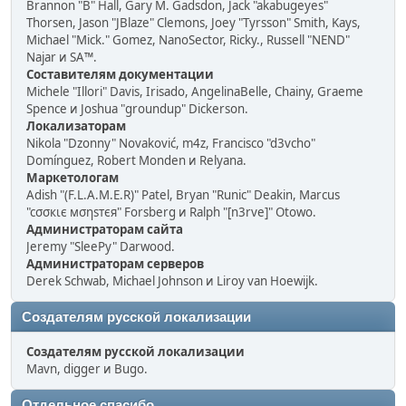
Brannon "B" Hall, Gary M. Gadsdon, Jack "akabugeyes"
Thorsen, Jason "JBlaze" Clemons, Joey "Tyrsson" Smith, Kays,
Michael "Mick." Gomez, NanoSector, Ricky., Russell "NEND"
Najar и SA™.
Составителям документации
Michele "Illori" Davis, Irisado, AngelinaBelle, Chainy, Graeme
Spence и Joshua "groundup" Dickerson.
Локализаторам
Nikola "Dzonny" Novaković, m4z, Francisco "d3vcho"
Domínguez, Robert Monden и Relyana.
Маркетологам
Adish "(F.L.A.M.E.R)" Patel, Bryan "Runic" Deakin, Marcus
"cσσкιє мσηѕтєя" Forsberg и Ralph "[n3rve]" Otowo.
Администраторам сайта
Jeremy "SleePy" Darwood.
Администраторам серверов
Derek Schwab, Michael Johnson и Liroy van Hoewijk.
Создателям русской локализации
Создателям русской локализации
Mavn, digger и Bugo.
Отдельное спасибо