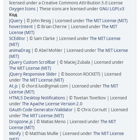
licensed under a Creative Commons Attribution 3.0 License
Oxygen Icons
| These icons are licensed under
GNU LGPLv3
Код
JQuery
| © John Resig | Licensed under
The MIT License (MIT)
hoverIntent
| © Brian Cherne | Licensed under
The MIT
License (MIT)
SCEditor
| © Sam Clarke | Licensed under
The MIT License
(MIT)
animaDrag
| © Abel Mohler | Licensed under
The MIT License
(MIT)
jQuery Custom Scrollbar
| © Maciej Zubala | Licensed under
The MIT License (MIT)
jQuery Responsive Slider
| © booncon ROCKETS | Licensed
under
The MIT License (MIT)
At.js
| © chord.luo@gmail.com | Licensed under
The MIT
License (MIT)
HTML5 Desktop Notifications
| © Tsvetan Tsvetkov | Licensed
under
The Apache License Version 2.0
GAuth Code Generator/Validator
| © Chris Cornutt | Licensed
under
The MIT License (MIT)
Dropzone.js
| © Matias Meno | Licensed under
The MIT
License (MIT)
Minify
| © Matthias Mullie | Licensed under
The MIT License
(MIT)