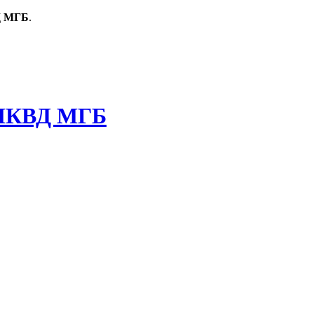
Д МГБ
.