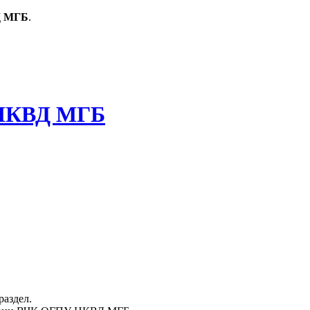
Д МГБ
.
раздел.