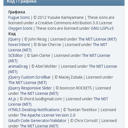
Код / Графика
Графика
Fugue Icons
| © 2012 Yusuke Kamiyamane | These icons are
licensed under a Creative Commons Attribution 3.0 License
Oxygen Icons
| These icons are licensed under
GNU LGPLv3
Код
JQuery
| © John Resig | Licensed under
The MIT License (MIT)
hoverIntent
| © Brian Cherne | Licensed under
The MIT
License (MIT)
SCEditor
| © Sam Clarke | Licensed under
The MIT License
(MIT)
animaDrag
| © Abel Mohler | Licensed under
The MIT License
(MIT)
jQuery Custom Scrollbar
| © Maciej Zubala | Licensed under
The MIT License (MIT)
jQuery Responsive Slider
| © booncon ROCKETS | Licensed
under
The MIT License (MIT)
At.js
| © chord.luo@gmail.com | Licensed under
The MIT
License (MIT)
HTML5 Desktop Notifications
| © Tsvetan Tsvetkov | Licensed
under
The Apache License Version 2.0
GAuth Code Generator/Validator
| © Chris Cornutt | Licensed
under
The MIT License (MIT)