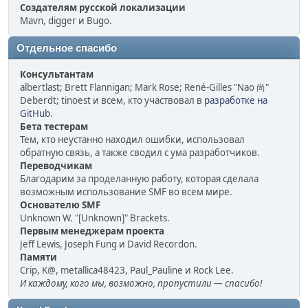
Создателям русской локализации
Mavn, digger и Bugo.
Отдельное спасибо
Консультантам
albertlast; Brett Flannigan; Mark Rose; René-Gilles "Nao 尚"
Deberdt; tinoest и всем, кто участвовал в
разработке на
GitHub
.
Бета тестерам
Тем, кто неустанно находил ошибки, использовал
обратную связь, а также сводил с ума разработчиков.
Переводчикам
Благодарим за проделанную работу, которая сделала
возможным использование SMF во всем мире.
Основателю SMF
Unknown W. "[Unknown]" Brackets.
Первым менеджерам проекта
Jeff Lewis, Joseph Fung и David Recordon.
Памяти
Crip, K@, metallica48423, Paul_Pauline и Rock Lee.
И каждому, кого мы, возможно, пропустили — спасибо!