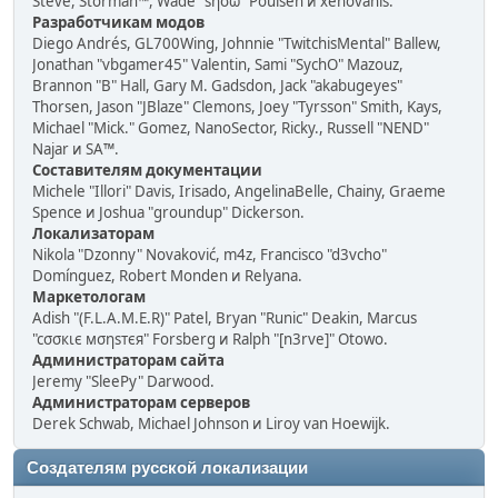
Steve, Storman™, Wade "sησω" Poulsen и xenovanis.
Разработчикам модов
Diego Andrés, GL700Wing, Johnnie "TwitchisMental" Ballew,
Jonathan "vbgamer45" Valentin, Sami "SychO" Mazouz,
Brannon "B" Hall, Gary M. Gadsdon, Jack "akabugeyes"
Thorsen, Jason "JBlaze" Clemons, Joey "Tyrsson" Smith, Kays,
Michael "Mick." Gomez, NanoSector, Ricky., Russell "NEND"
Najar и SA™.
Составителям документации
Michele "Illori" Davis, Irisado, AngelinaBelle, Chainy, Graeme
Spence и Joshua "groundup" Dickerson.
Локализаторам
Nikola "Dzonny" Novaković, m4z, Francisco "d3vcho"
Domínguez, Robert Monden и Relyana.
Маркетологам
Adish "(F.L.A.M.E.R)" Patel, Bryan "Runic" Deakin, Marcus
"cσσкιє мσηѕтєя" Forsberg и Ralph "[n3rve]" Otowo.
Администраторам сайта
Jeremy "SleePy" Darwood.
Администраторам серверов
Derek Schwab, Michael Johnson и Liroy van Hoewijk.
Создателям русской локализации