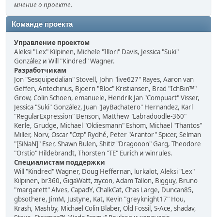
мнение о проекте.
Команде проекта
Управление проектом
Aleksi "Lex" Kilpinen, Michele "Illori" Davis, Jessica "Suki"
González и Will "Kindred" Wagner.
Разработчикам
Jon "Sesquipedalian" Stovell, John "live627" Rayes, Aaron van
Geffen, Antechinus, Bjoern "Bloc" Kristiansen, Brad "IchBin™"
Grow, Colin Schoen, emanuele, Hendrik Jan "Compuart" Visser,
Jessica "Suki" González, Juan "JayBachatero" Hernandez, Karl
"RegularExpression" Benson, Matthew "Labradoodle-360"
Kerle, Grudge, Michael "Oldiesmann" Eshom, Michael "Thantos"
Miller, Norv, Oscar "Ozp" Rydhé, Peter "Arantor" Spicer, Selman
"[SiNaN]" Eser, Shawn Bulen, Shitiz "Dragooon" Garg, Theodore
"Orstio" Hildebrandt, Thorsten "TE" Eurich и winrules.
Специалистам поддержки
Will "Kindred" Wagner, Doug Heffernan, lurkalot, Aleksi "Lex"
Kilpinen, br360, GigaWatt, ziycon, Adam Tallon, Bigguy, Bruno
"margarett" Alves, CapadY, ChalkCat, Chas Large, Duncan85,
gbsothere, JimM, Justyne, Kat, Kevin "greyknight17" Hou,
Krash, Mashby, Michael Colin Blaber, Old Fossil, S-Ace, shadav,