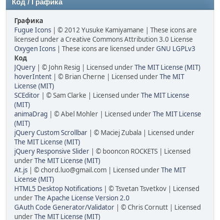
Код / Графика
Графика
Fugue Icons
| © 2012 Yusuke Kamiyamane | These icons are
licensed under a Creative Commons Attribution 3.0 License
Oxygen Icons
| These icons are licensed under
GNU LGPLv3
Код
JQuery
| © John Resig | Licensed under
The MIT License (MIT)
hoverIntent
| © Brian Cherne | Licensed under
The MIT
License (MIT)
SCEditor
| © Sam Clarke | Licensed under
The MIT License
(MIT)
animaDrag
| © Abel Mohler | Licensed under
The MIT License
(MIT)
jQuery Custom Scrollbar
| © Maciej Zubala | Licensed under
The MIT License (MIT)
jQuery Responsive Slider
| © booncon ROCKETS | Licensed
under
The MIT License (MIT)
At.js
| © chord.luo@gmail.com | Licensed under
The MIT
License (MIT)
HTML5 Desktop Notifications
| © Tsvetan Tsvetkov | Licensed
under
The Apache License Version 2.0
GAuth Code Generator/Validator
| © Chris Cornutt | Licensed
under
The MIT License (MIT)