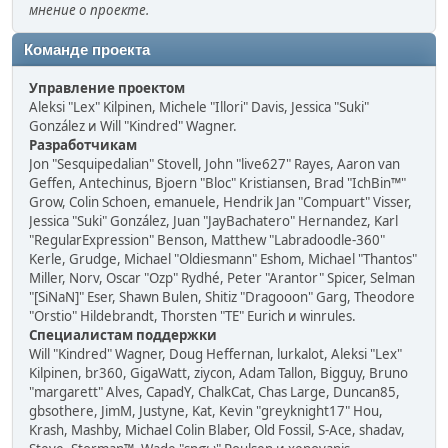
мнение о проекте.
Команде проекта
Управление проектом
Aleksi "Lex" Kilpinen, Michele "Illori" Davis, Jessica "Suki"
González и Will "Kindred" Wagner.
Разработчикам
Jon "Sesquipedalian" Stovell, John "live627" Rayes, Aaron van
Geffen, Antechinus, Bjoern "Bloc" Kristiansen, Brad "IchBin™"
Grow, Colin Schoen, emanuele, Hendrik Jan "Compuart" Visser,
Jessica "Suki" González, Juan "JayBachatero" Hernandez, Karl
"RegularExpression" Benson, Matthew "Labradoodle-360"
Kerle, Grudge, Michael "Oldiesmann" Eshom, Michael "Thantos"
Miller, Norv, Oscar "Ozp" Rydhé, Peter "Arantor" Spicer, Selman
"[SiNaN]" Eser, Shawn Bulen, Shitiz "Dragooon" Garg, Theodore
"Orstio" Hildebrandt, Thorsten "TE" Eurich и winrules.
Специалистам поддержки
Will "Kindred" Wagner, Doug Heffernan, lurkalot, Aleksi "Lex"
Kilpinen, br360, GigaWatt, ziycon, Adam Tallon, Bigguy, Bruno
"margarett" Alves, CapadY, ChalkCat, Chas Large, Duncan85,
gbsothere, JimM, Justyne, Kat, Kevin "greyknight17" Hou,
Krash, Mashby, Michael Colin Blaber, Old Fossil, S-Ace, shadav,