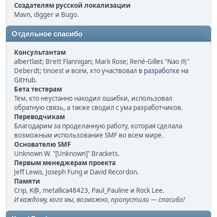
Создателям русской локализации
Mavn, digger и Bugo.
Отдельное спасибо
Консультантам
albertlast; Brett Flannigan; Mark Rose; René-Gilles "Nao 尚"
Deberdt; tinoest и всем, кто участвовал в
разработке на
GitHub
.
Бета тестерам
Тем, кто неустанно находил ошибки, использовал
обратную связь, а также сводил с ума разработчиков.
Переводчикам
Благодарим за проделанную работу, которая сделала
возможным использование SMF во всем мире.
Основателю SMF
Unknown W. "[Unknown]" Brackets.
Первым менеджерам проекта
Jeff Lewis, Joseph Fung и David Recordon.
Памяти
Crip, K@, metallica48423, Paul_Pauline и Rock Lee.
И каждому, кого мы, возможно, пропустили — спасибо!