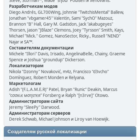
Steve, Storman™, Wade "sησω" Poulsen и xenovanis.
Разработчикам модов
Diego Andrés, GL700Wing, Johnnie "TwitchisMental" Ballew,
Jonathan "vbgamer45" Valentin, Sami "SychO" Mazouz,
Brannon "B" Hall, Gary M. Gadsdon, Jack "akabugeyes"
Thorsen, Jason "JBlaze" Clemons, Joey "Tyrsson" Smith, Kays,
Michael "Mick." Gomez, NanoSector, Ricky., Russell "NEND"
Najar и SA™.
Составителям документации
Michele "Illori" Davis, Irisado, AngelinaBelle, Chainy, Graeme
Spence и Joshua "groundup" Dickerson.
Локализаторам
Nikola "Dzonny" Novaković, m4z, Francisco "d3vcho"
Domínguez, Robert Monden и Relyana.
Маркетологам
Adish "(F.L.A.M.E.R)" Patel, Bryan "Runic" Deakin, Marcus
"cσσкιє мσηѕтєя" Forsberg и Ralph "[n3rve]" Otowo.
Администраторам сайта
Jeremy "SleePy" Darwood.
Администраторам серверов
Derek Schwab, Michael Johnson и Liroy van Hoewijk.
Создателям русской локализации