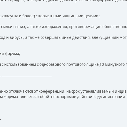
ва аккаунта и более) с корыстными или иными целями;
 ссылки на них, а также изображения, противоречащие общественн
од и вирусы, а так же совершать иные действия, влекущие или мог
ии форума;
ия с использованием с одноразового почтового ящика(10 минутного 
_ _____________________________
нно отключаются от конференции, на срок устанавливаемый инди
м форума влечет за собой неоспоримое действие администрации 
А