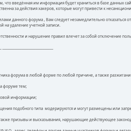
м, что введённая им информация будет храниться в базе данных сай
твенна за действия хакеров, которые могут привести к несанкцио
вилами данного форума , Вам следует незамедлительно отказаться о
ой на удаление учетной записи.
етственности и нарушение правил влечет за собой отключение поль
_ _____________________________
стника форума в любой форме по любой причине, а также разжиган
а форуме тем;
ловой информации;
общения подобного типа модерируются и могут размещены или зап
 также призывы и высказывания, нарушающие действующее законод
.И.О., адрес, телефон и другие данные участников форума и дета