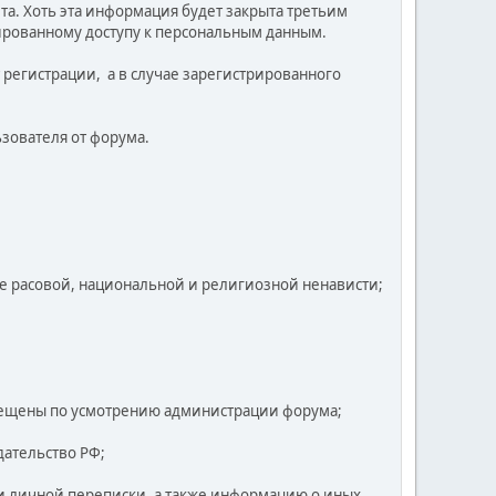
та. Хоть эта информация будет закрыта третьим
нированному доступу к персональным данным.
т регистрации, а в случае зарегистрированного
зователя от форума.
ие расовой, национальной и религиозной ненависти;
рещены по усмотрению администрации форума;
ательство РФ;
ли личной переписки, а также информацию о иных