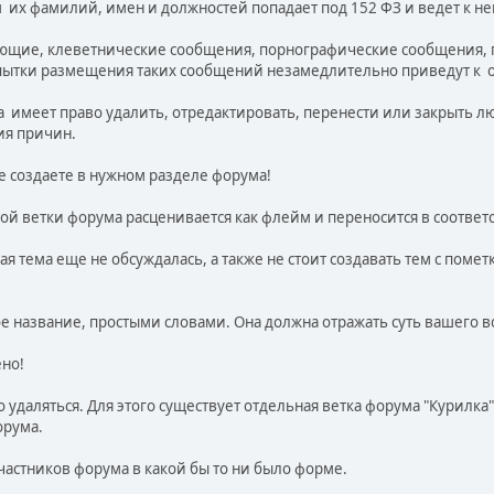
м их фамилий, имен и должностей попадает под 152 ФЗ и ведет к 
ающие, клеветнические сообщения, порнографические сообщения, 
опытки размещения таких сообщений незамедлительно приведут к 
ма имеет право удалить, отредактировать, перенести или закрыть л
ия причин.
е создаете в нужном разделе форума!
той ветки форума расценивается как флейм и переносится в соотве
ая тема еще не обсуждалась, а также не стоит создавать тем с поме
е название, простыми словами. Она должна отражать суть вашего 
ено!
 удаляться. Для этого существует отдельная ветка форума "Курилка
орума.
частников форума в какой бы то ни было форме.