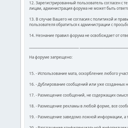
12. Зарегистрированный пользователь согласен с те
лицам, администрация форума не может быть ответс
13. В случае Вашего не согласия с политикой и пра
пользователя обратиться к администрации с просьб
14. Незнание правил форума не освобождает от отв
_____________________________ ____________________________
На форуме запрещено:
15. - Использование мата, оскорбление любого уча
16. - Дублирование сообщений или уже созданных н
17. - Размещение сообщений, не содержащих смыс
18. - Размещение рекламы в любой форме, все со
19. - Размещение заведомо ложной информации, а
20. - Разглашение конфиденциальной информации (Ф