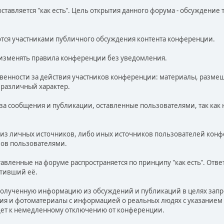
тавляется "как есть". Цель открытия данного форума - обсуждение 
тся участниками публичного обсуждения контента конференции.
о изменять правила конференции без уведомления.
ственности за действия участников конференции: материалы, раз
 различный характер.
 за сообщения и публикации, оставленные пользователями, так ка
а из личных источников, либо иных источников пользователей кон
лов пользователями.
тавленные на форуме распространяется по принципу "как есть". От
стивший её.
 полученную информацию из обсуждений и публикаций в целях зап
ия и фотоматериалы с информацией о реальных людях с указанием 
дет к немедленному отключению от конференции.