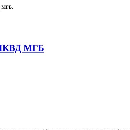
Д МГБ
.