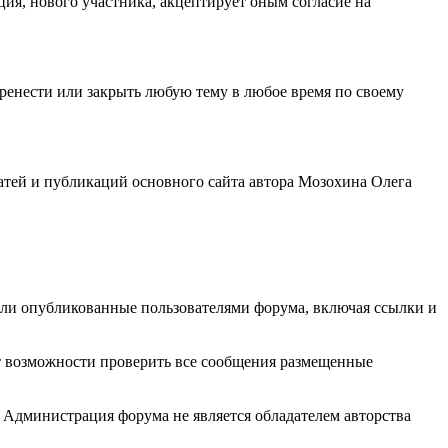
ция, нового участника, акцептирует оным согласие на
еренести или закрыть любую тему в любое время по своему
татей и публикаций основного сайта автора Мозохина Олега
или опубликованные пользователями форума, включая ссылки и
ет возможности проверить все сообщения размещенные
 Администрация форума не является обладателем авторства