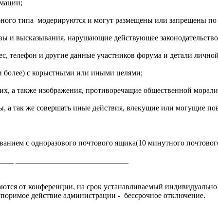
мации;
обного типа модерируются и могут размещены или запрещены п
ывы и высказывания, нарушающие действующее законодательство
ес, телефон и другие данные участников форума и детали лично
 и более) с корыстными или иными целями;
них, а также изображения, противоречащие общественной морали
ы, а так же совершать иные действия, влекущие или могущие пов
зованием с одноразового почтового ящика(10 минутного почтовог
____ _____________________________
ются от конференции, на срок устанавливаемый индивидуально
споримое действие администрации - бессрочное отключение.