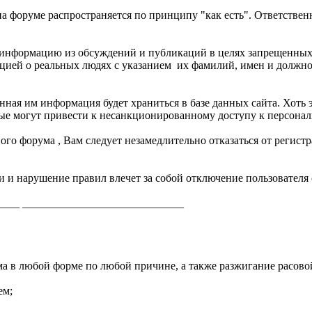
на форуме распространяется по принципу "как есть". Ответстве
 информацию из обсуждений и публикаций в целях запрещенных 
цией о реальных людях с указанием их фамилий, имен и должно
ённая им информация будет храниться в базе данных сайта. Хоть
орые могут привести к несанкционированному доступу к персон
ого форума , Вам следует незамедлительно отказаться от регист
и и нарушение правил влечет за собой отключение пользователя 
____ _____________________________
ума в любой форме по любой причине, а также разжигание расово
ем;