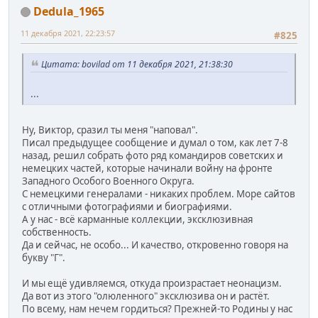
Dedula_1965
11 декабря 2021, 22:23:57
#825
Цитата: bovilad от 11 декабря 2021, 21:38:30
...
Ну, Виктор, сразил ты меня "наповал".
Писал предыдущее сообщение и думал о том, как лет 7-8
назад, решил собрать фото ряд командиров советских и
немецких частей, которые начинали войну на фронте
Западного Особого Военного Округа.
С немецкими генералами - никаких проблем. Море сайтов
с отличными фотографиями и биографиями.
А у нас - всё карманные коллекции, эксклюзивная
собственность.
Да и сейчас, не особо... И качество, откровенно говоря на
букву "Г".
И мы ещё удивляемся, откуда произрастает неонацизм.
Да вот из этого "олюленного" эксклюзива он и растёт.
По всему, нам нечем гордиться? Прежней-то Родины у нас