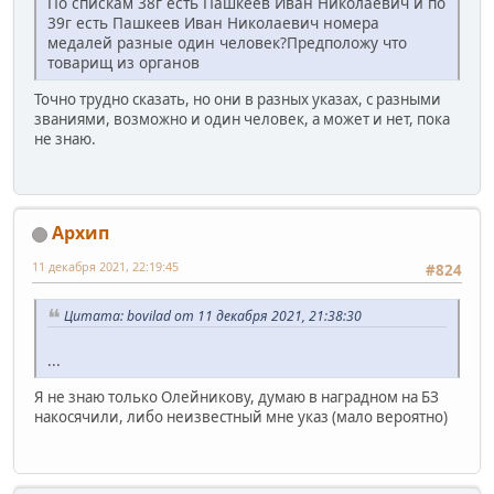
По спискам 38г есть Пашкеев Иван Николаевич и по
39г есть Пашкеев Иван Николаевич номера
медалей разные один человек?Предположу что
товарищ из органов
Точно трудно сказать, но они в разных указах, с разными
званиями, возможно и один человек, а может и нет, пока
не знаю.
Архип
11 декабря 2021, 22:19:45
#824
Цитата: bovilad от 11 декабря 2021, 21:38:30
...
Я не знаю только Олейникову, думаю в наградном на БЗ
накосячили, либо неизвестный мне указ (мало вероятно)