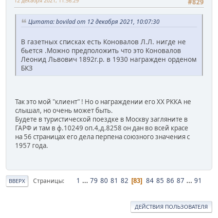
12 декабря 2021, 11:56:29
#829
Цитата: bovilad от 12 декабря 2021, 10:07:30
В газетных списках есть Коновалов Л.Л. нигде не
бьется .Можно предположить что это Коновалов
Леонид Львович 1892г.р. в 1930 награжден орденом
БКЗ
Так это мой "клиент" ! Но о награждении его ХХ РККА не
слышал, но очень может быть.
Будете в туристической поездке в Москву загляните в
ГАРФ и там в ф.10249 оп.4,д.8258 он дан во всей красе
на 56 страницах его дела перпена союзного значения с
1957 года.
1
...
79
80
81
82
84
85
86
87
...
91
Страницы
83
ВВЕРХ
ДЕЙСТВИЯ ПОЛЬЗОВАТЕЛЯ