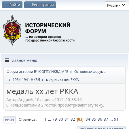
Войти
Регистрация
Главное меню
Форум истории ВЧК ОГПУ НКВД МГБ
Основные форумы
►
1934-1941 НКВД
медаль хх лет РККА
►
►
медаль хх лет РККА
Автор Андрей, 10 апреля 2015, 15:33:16
0 Пользователи и 2 гостей просматривают эту тему.
1
...
79
80
81
82
84
85
86
87
...
91
Страницы
83
ВНИЗ