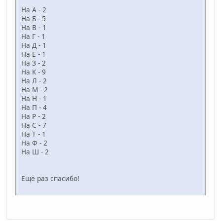
На А - 2
На Б - 5
На В - 1
На Г - 1
На Д - 1
На Е - 1
На З - 2
На К - 9
На Л - 2
На М - 2
На Н - 1
На П - 4
На Р - 2
На С - 7
На Т - 1
На Ф - 2
На Ш - 2
Ещё раз спасибо!