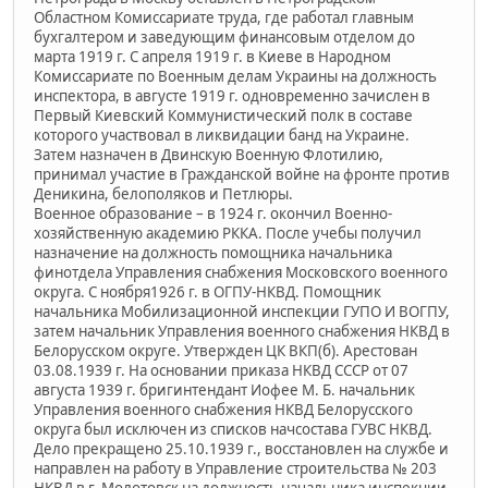
Областном Комиссариате труда, где работал главным
бухгалтером и заведующим финансовым отделом до
марта 1919 г. С апреля 1919 г. в Киеве в Народном
Комиссариате по Военным делам Украины на должность
инспектора, в августе 1919 г. одновременно зачислен в
Первый Киевский Коммунистический полк в составе
которого участвовал в ликвидации банд на Украине.
Затем назначен в Двинскую Военную Флотилию,
принимал участие в Гражданской войне на фронте против
Деникина, белополяков и Петлюры.
Военное образование – в 1924 г. окончил Военно-
хозяйственную академию РККА. После учебы получил
назначение на должность помощника начальника
финотдела Управления снабжения Московского военного
округа. С ноября1926 г. в ОГПУ-НКВД. Помощник
начальника Мобилизационной инспекции ГУПО И ВОГПУ,
затем начальник Управления военного снабжения НКВД в
Белорусском округе. Утвержден ЦК ВКП(б). Арестован
03.08.1939 г. На основании приказа НКВД СССР от 07
августа 1939 г. бригинтендант Иофее М. Б. начальник
Управления военного снабжения НКВД Белорусского
округа был исключен из списков начсостава ГУВС НКВД.
Дело прекращено 25.10.1939 г., восстановлен на службе и
направлен на работу в Управление строительства № 203
НКВД в г. Молотовск на должность начальника инспекции