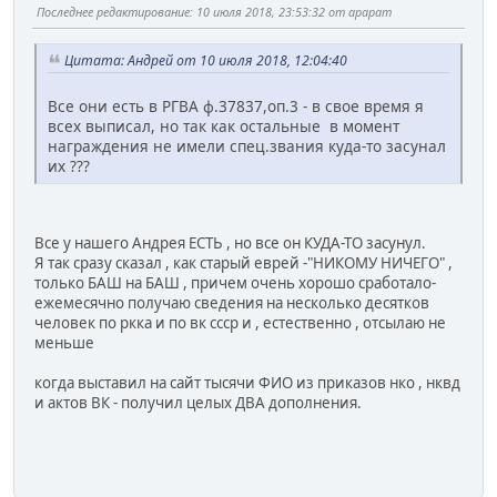
Последнее редактирование
: 10 июля 2018, 23:53:32 от арарат
Цитата: Андрей от 10 июля 2018, 12:04:40
Все они есть в РГВА ф.37837,оп.3 - в свое время я
всех выписал, но так как остальные в момент
награждения не имели спец.звания куда-то засунал
их ???
Все у нашего Андрея ЕСТЬ , но все он КУДА-ТО засунул.
Я так сразу сказал , как старый еврей -"НИКОМУ НИЧЕГО" ,
только БАШ на БАШ , причем очень хорошо сработало-
ежемесячно получаю сведения на несколько десятков
человек по ркка и по вк ссср и , естественно , отсылаю не
меньше
когда выставил на сайт тысячи ФИО из приказов нко , нквд
и актов ВК - получил целых ДВА дополнения.