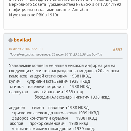
Верховного Совета Туркменистана № 686-XII от 17.04.1992
г. официально стал именоваться Ашгабат
И уж точно не РВК в 1919г.
bovilad
10 июля 2018, 09:21:21
#593
Последнее редактирование
: 25 июля 2018, 23:13:36 от bovilad
Уважаемые коллеги не нашел никакой информации на
следующих чекистов награжденных медалью 20 лет ркка
каменков андрей степанович 1938 НКВД
купич куприян евстафьевич 1938 НКВД
осипов василий петрович 1938 НКВД
паршуков иван Иванович 1938 нквд
беседин Александр Никитич 1938 нквд
андреев семен павлович 1938 НКВД
стриженов александр николаевич 1939 НКВД
федоров константин кузьмич 1938 НКВД
акопов прохор семенович 1938 нквд
магрычев михаил никандрович 1939 нквд.