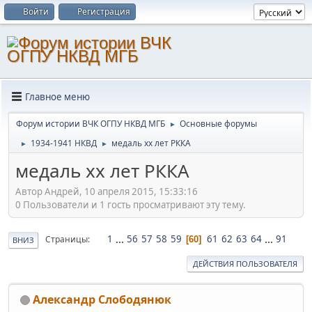
Войти
Регистрация
Главное меню
Форум истории ВЧК ОГПУ НКВД МГБ
Основные форумы
►
1934-1941 НКВД
медаль хх лет РККА
►
►
медаль хх лет РККА
Автор Андрей, 10 апреля 2015, 15:33:16
0 Пользователи и 1 гость просматривают эту тему.
1
...
56
57
58
59
61
62
63
64
...
91
Страницы
60
ВНИЗ
ДЕЙСТВИЯ ПОЛЬЗОВАТЕЛЯ
Александр Слободянюк