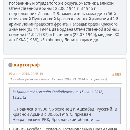
пограничный отряда того же округа. Участник Великой
Отечественной войны с 22.06.1941 г. В 1945 г.
подполковник Иванов П.В. заместитель командира 56-й
стрелковой Пушкинской Краснознаменной дивизии 42-й
армии Ленинградского фронта. Награды: орден Красного
Знамени (03.11.1944), два ордена Отечественной войны I
степени (21.02.1987) и II степени (22.07.1945), медали: ХХ
лет РККА (1938), «За оборону Ленинграда» и др.
картограф
15 июня 2018, 20:45:19
#592
Последнее редактирование
: 15 июня 2018, 21:19:44 от картограф
Цитата: Александр Слободянюк от 15 июня 2018,
19:25:42
... Родился в 1900 г. Уроженец г. Ашхабад. Русский. В
Красной Армии с 30.05.1919 г., призван
Некрасовским РВК, Ярославской области. ....
В 1900г.- Асхабад. Согласно Постановлению Президиума