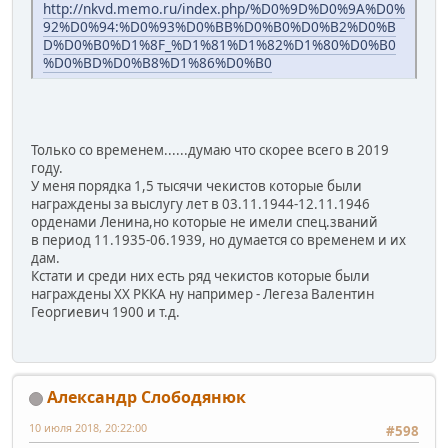
http://nkvd.memo.ru/index.php/%D0%9D%D0%9A%D0%
92%D0%94:%D0%93%D0%BB%D0%B0%D0%B2%D0%B
D%D0%B0%D1%8F_%D1%81%D1%82%D1%80%D0%B0
%D0%BD%D0%B8%D1%86%D0%B0
Только со временем......думаю что скорее всего в 2019
году.
У меня порядка 1,5 тысячи чекистов которые были
награждены за выслугу лет в 03.11.1944-12.11.1946
орденами Ленина,но которые не имели спец.званий
в период 11.1935-06.1939, но думается со временем и их
дам.
Кстати и среди них есть ряд чекистов которые были
награждены ХХ РККА ну например - Легеза Валентин
Георгиевич 1900 и т.д.
Александр Слободянюк
10 июля 2018, 20:22:00
#598