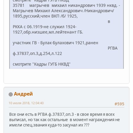
35781 магрычев михаил никандрович 1939 нквд. -
Магрычев Михаил Александрович /Никандрович/
1895,русский,член ВКП /б/ 1925,
в
РККА с 06.1919-не служил 1924-
1927,обр.низшее,мл.лейтенант ГБ.
участник ГВ - Булак-Булахович 1921,ранен
РГВА
ф.37837,оп.3,д.254,л.122
смотрите "Кадры ГУГБ НКВД"
Андрей
10 июля 2018, 12:04:40
#595
Все они есть в РГВА ф.37837,оп.3 - в свое время я всех
выписал, но так как остальные в момент награждения не
имели спец.звания куда-то засунал их ???