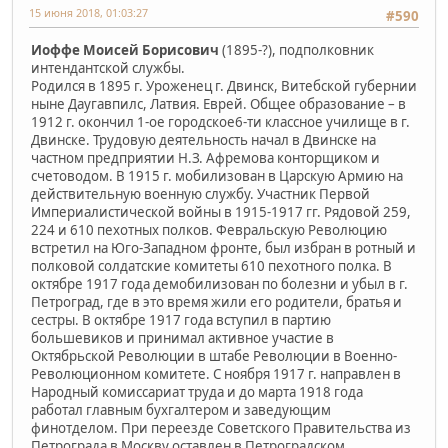
15 июня 2018, 01:03:27
#590
Иоффе Моисей Борисович
(1895-?), подполковник
интендантской службы.
Родился в 1895 г. Уроженец г. Двинск, Витебской губернии
ныне Даугавпилс, Латвия. Еврей. Общее образование – в
1912 г. окончил 1-ое городское6-ти классное училище в г.
Двинске. Трудовую деятельность начал в Двинске на
частном предприятии Н.З. Афремова конторщиком и
счетоводом. В 1915 г. мобилизован в Царскую Армию на
действительную военную службу. Участник Первой
Империалистической войны в 1915-1917 гг. Рядовой 259,
224 и 610 пехотных полков. Февральскую Революцию
встретил на Юго-Западном фронте, был избран в ротный и
полковой солдатские комитеты 610 пехотного полка. В
октябре 1917 года демобилизован по болезни и убыл в г.
Петроград, где в это время жили его родители, братья и
сестры. В октябре 1917 года вступил в партию
большевиков и принимал активное участие в
Октябрьской Революции в штабе Революции в Военно-
Революционном комитете. С ноября 1917 г. направлен в
Народный комиссариат труда и до марта 1918 года
работал главным бухгалтером и заведующим
финотделом. При переезде Советского Правительства из
Петрограда в Москву оставлен в Петроградском