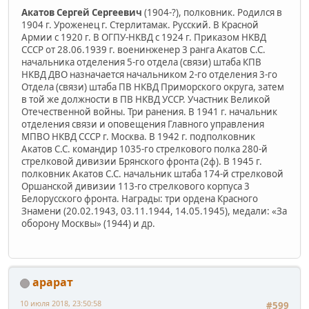
Акатов Сергей Сергеевич
(1904-?), полковник. Родился в
1904 г. Уроженец г. Стерлитамак. Русский. В Красной
Армии с 1920 г. В ОГПУ-НКВД с 1924 г. Приказом НКВД
СССР от 28.06.1939 г. военинженер 3 ранга Акатов С.С.
начальника отделения 5-го отдела (связи) штаба КПВ
НКВД ДВО назначается начальником 2-го отделения 3-го
Отдела (связи) штаба ПВ НКВД Приморского округа, затем
в той же должности в ПВ НКВД УССР. Участник Великой
Отечественной войны. Три ранения. В 1941 г. начальник
отделения связи и оповещения Главного управления
МПВО НКВД СССР г. Москва. В 1942 г. подполковник
Акатов С.С. командир 1035-го стрелкового полка 280-й
стрелковой дивизии Брянского фронта (2ф). В 1945 г.
полковник Акатов С.С. начальник штаба 174-й стрелковой
Оршанской дивизии 113-го стрелкового корпуса 3
Белорусского фронта. Награды: три ордена Красного
Знамени (20.02.1943, 03.11.1944, 14.05.1945), медали: «За
оборону Москвы» (1944) и др.
арарат
10 июля 2018, 23:50:58
#599