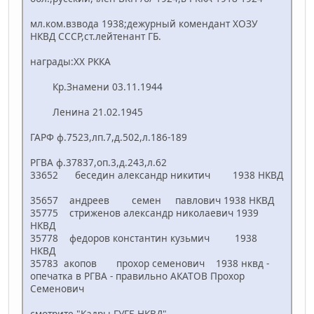
мл.ком.взвода 1938;дежурный комендант ХОЗУ
НКВД СССР,ст.лейтенант ГБ.
награды:ХХ РККА
Кр.Знамени 03.11.1944
Ленина 21.02.1945
ГАРФ ф.7523,лп.7,д.502,л.186-189
РГВА ф.37837,оп.3,д.243,л.62
33652 беседин александр никитич 1938 НКВД
35657 андреев семен павлович 1938 НКВД
35775 стриженов александр николаевич 1939
НКВД
35778 федоров константин кузьмич 1938
НКВД
35783 акопов прохор семенович 1938 нквд -
опечатка в РГВА - правильно АКАТОВ Прохор
Семенович
смотрите "Кадры ГУГБ НКВД"