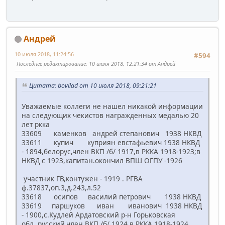
Андрей
10 июля 2018, 11:24:56
#594
Последнее редактирование
: 10 июля 2018, 12:21:34 от Андрей
Цитата: bovilad от 10 июля 2018, 09:21:21
Уважаемые коллеги не нашел никакой информации
на следующих чекистов награжденных медалью 20
лет ркка
33609 каменков андрей степанович 1938 НКВД
33611 купич куприян евстафьевич 1938 НКВД
- 1894,белорус,член ВКП /б/ 1917,в РККА 1918-1923;в
НКВД с 1923,капитан.окончил ВПШ ОГПУ -1926
участник ГВ,контужен - 1919 . РГВА
ф.37837,оп.3,д.243,л.52
33618 осипов василий петрович 1938 НКВД
33619 паршуков иван иванович 1938 НКВД
- 1900,с.Кудлей Ардатовский р-н Горьковская
обл.,русский,член ВКП /б/ 1924,в РККА 1918-1924