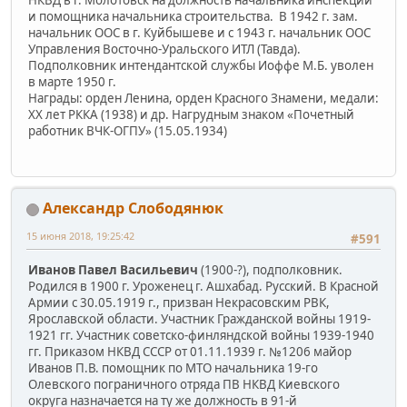
и помощника начальника строительства. В 1942 г. зам.
начальник ООС в г. Куйбышеве и с 1943 г. начальник ООС
Управления Восточно-Уральского ИТЛ (Тавда).
Подполковник интендантской службы Иоффе М.Б. уволен
в марте 1950 г.
Награды: орден Ленина, орден Красного Знамени, медали:
ХХ лет РККА (1938) и др. Нагрудным знаком «Почетный
работник ВЧК-ОГПУ» (15.05.1934)
Александр Слободянюк
15 июня 2018, 19:25:42
#591
Иванов Павел Васильевич
(1900-?), подполковник.
Родился в 1900 г. Уроженец г. Ашхабад. Русский. В Красной
Армии с 30.05.1919 г., призван Некрасовским РВК,
Ярославской области. Участник Гражданской войны 1919-
1921 гг. Участник советско-финляндской войны 1939-1940
гг. Приказом НКВД СССР от 01.11.1939 г. №1206 майор
Иванов П.В. помощник по МТО начальника 19-го
Олевского пограничного отряда ПВ НКВД Киевского
округа назначается на ту же должность в 91-й