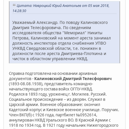
Цитата: Навроцкий Юрий Анатольев от 05 мая 2018,
14:28:30
Уважаемый Александр. По поводу Калиновского
Дмитрия Телесфоровича. По сведениям
исследователя общества "Мемориал" Никиты
Петрова, Калиновский на момент ареста занимал
должность инспектора отдела снабжения УПВО
УНКВД Свердловской области, т.е. понижен в
должности после ареста Дмитриева-Плоткина и
чисток в областном управлении НКВД.
Справка подготовлена на основании архивных
документов -
Калиновский Дмитрий Телесфорович
(1893-08.08.1938), представитель командно-
начальствующего состава войск ОГПУ-НКВД.
Родился в 1893 году, уроженец г. Могилев. Русский.
Социальное происхождение – из дворян. Служил в
Царской армии. Военное образование: окончил
Кадетский корпус и Киевское военное училище. Поручик.
Член ВКП(б) с 1926 года, партбилет №0952614,
аннулирован НКВД Уральского ВО. В Красной Армии с
1918 по 1934 год. В 1921 году начальник Нижегородского