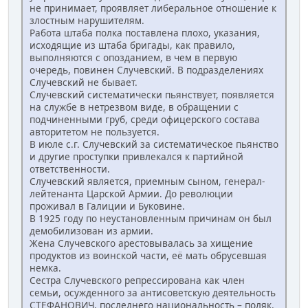
не принимает, проявляет либеральное отношение к
злостным нарушителям.
Работа штаба полка поставлена плохо, указания,
исходящие из штаба бригады, как правило,
выполняются с опозданием, в чем в первую
очередь, повинен Случевский. В подразделениях
Случевский не бывает.
Случевский систематически пьянствует, появляется
на службе в нетрезвом виде, в обращении с
подчиненными груб, среди офицерского состава
авторитетом не пользуется.
В июле с.г. Случевский за систематическое пьянство
и другие проступки привлекался к партийной
ответственности.
Случевский является, приемным сыном, генерал-
лейтенанта Царской Армии. До революции
проживал в Галиции и Буковине.
В 1925 году по неустановленным причинам он был
демобилизован из армии.
Жена Случевского арестовывалась за хищение
продуктов из воинской части, её мать обрусевшая
немка.
Сестра Случевского репрессирована как член
семьи, осужденного за антисоветскую деятельность
СТЕФАНОВИЧ, последнего национальность – поляк.