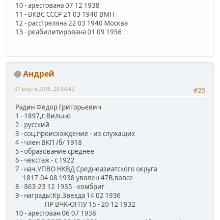
10 - арестована 07 12 1938
11 - ВКВС СССР 21 03 1940 ВМН
12 - расстреляна 22 03 1940 Москва
13 - реабилитирована 01 09 1956
Андрей
07 марта 2015, 20:54:42
#25
Радин Федор Григорьевич
1 - 1897,г.Вильно
2 - русский
3 - соц.происхождение - из служащих
4 - член ВКП /б/ 1918
5 - образование среднее
6 - чекстаж - с 1922
7 - нач.УПВО НКВД Среднеазиатского округа
1817-04 08 1938 уволен 47В,вовсе
8 - 863-23 12 1935 - комбриг
9 - награды:Кр.Звезда 14 02 1936
ПР ВЧК-ОГПУ 15 - 20 12 1932
10 - арестован 06 07 1938