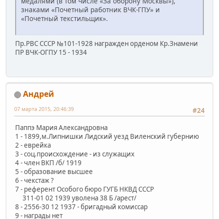
медалями (в том числе «За оборону Москвы»),
знаками «Почетный работник ВЧК-ГПУ» и
«Почетный текстильщик».
Пр.РВС СССР №101-1928 награжден орденом Кр.Знамени
ПР ВЧК-ОГПУ 15 - 1934
Андрей
07 марта 2015, 20:46:39
#24
Паппэ Мария Александровна
1 - 1899,м.Липнишки Лидский уезд Виленский губернию
2 - еврейка
3 - соц.происхождение - из служащих
4 - член ВКП /б/ 1919
5 - образование высшее
6 - чекстаж ?
7 - референт Особого бюро ГУГБ НКВД СССР
311-01 02 1939 уволена 38 Б /арест/
8 - 2556-30 12 1937 - бригадный комиссар
9 - награды нет