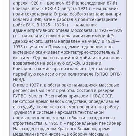
апреля 1920 г. – военком 65-й (впоследствии 87-й)
бригады войск ВОХР. С августа 1921 г. – начальник
политсекретариата Отряда особого назначения при
коллегии ВЧК, затем работал в политсекретариате
войск ВЧК. В 1925—1926 гг. – начальник
административного отдела Моссовета. В 1927—1929
гг. – начальник политотдела дивизии имени Ф.Э.
Дзержинского. Затем направлен на учебу. В 1929—
1933 гг. учится в Промакадемии, одновременно
экстерном оканчивает Архитектурно-строительный
институт. Однако по партийной мобилизации вновь
возвратился на военную службу. В звании
бригадного комиссара возглавляет Центральную
партийную комиссию при политотделе ГУПВО ОГПУ-
НКВД.
В июле 1937 г. в обстановке начавшихся массовых
репрессий был снят с работы. Состоял в резерве
ГУПВО. Уволен 7 сентября приказом НКВД СССР.
Некоторое время велось следствие, определившее
его судьбу, после чего он смог поступить на работу.
Трудился в системе Наркомата текстильной
промышленности, затем в области гражданского
строительства. С 1955 г. – персональный пенсионер.
Награжден: орденом Красного Знамени, тремя
медалями (в том числе «За оборону Москвы»),