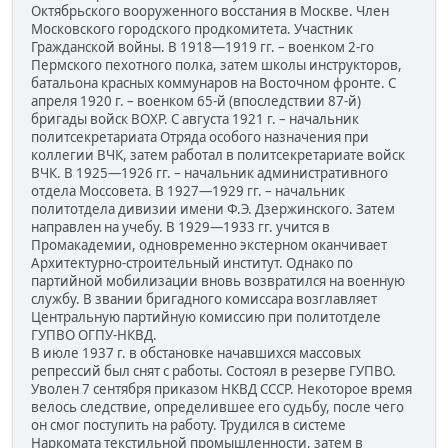
Октябрьского вооруженного восстания в Москве. Член
Московского городского продкомитета. Участник
Гражданской войны. В 1918—1919 гг. – военком 2-го
Пермского пехотного полка, затем школы инструкторов,
батальона красных коммунаров на Восточном фронте. С
апреля 1920 г. – военком 65-й (впоследствии 87-й)
бригады войск ВОХР. С августа 1921 г. – начальник
политсекретариата Отряда особого назначения при
коллегии ВЧК, затем работал в политсекретариате войск
ВЧК. В 1925—1926 гг. – начальник административного
отдела Моссовета. В 1927—1929 гг. – начальник
политотдела дивизии имени Ф.Э. Дзержинского. Затем
направлен на учебу. В 1929—1933 гг. учится в
Промакадемии, одновременно экстерном оканчивает
Архитектурно-строительный институт. Однако по
партийной мобилизации вновь возвратился на военную
службу. В звании бригадного комиссара возглавляет
Центральную партийную комиссию при политотделе
ГУПВО ОГПУ-НКВД.
В июле 1937 г. в обстановке начавшихся массовых
репрессий был снят с работы. Состоял в резерве ГУПВО.
Уволен 7 сентября приказом НКВД СССР. Некоторое время
велось следствие, определившее его судьбу, после чего
он смог поступить на работу. Трудился в системе
Наркомата текстильной промышленности, затем в