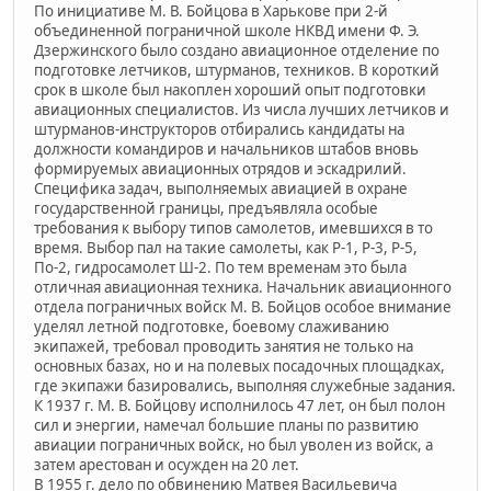
По инициативе М. В. Бойцова в Харькове при 2-й
объединенной пограничной школе НКВД имени Ф. Э.
Дзержинского было создано авиационное отделение по
подготовке летчиков, штурманов, техников. В короткий
срок в школе был накоплен хороший опыт подготовки
авиационных специалистов. Из числа лучших летчиков и
штурманов-инструкторов отбирались кандидаты на
должности командиров и начальников штабов вновь
формируемых авиационных отрядов и эскадрилий.
Специфика задач, выполняемых авиацией в охране
государственной границы, предъявляла особые
требования к выбору типов самолетов, имевшихся в то
время. Выбор пал на такие самолеты, как Р-1, Р-3, Р-5,
По-2, гидросамолет Ш-2. По тем временам это была
отличная авиационная техника. Начальник авиационного
отдела пограничных войск М. В. Бойцов особое внимание
уделял летной подготовке, боевому слаживанию
экипажей, требовал проводить занятия не только на
основных базах, но и на полевых посадочных площадках,
где экипажи базировались, выполняя служебные задания.
К 1937 г. М. В. Бойцову исполнилось 47 лет, он был полон
сил и энергии, намечал большие планы по развитию
авиации пограничных войск, но был уволен из войск, а
затем арестован и осужден на 20 лет.
В 1955 г. дело по обвинению Матвея Васильевича