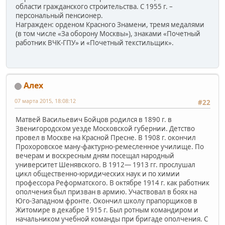
области гражданского строительства. С 1955 г. –
персональный пенсионер.
Награжден: орденом Красного Знамени, тремя медалями
(в том числе «За оборону Москвы»), знаками «Почетный
работник ВЧК-ГПУ» и «Почетный текстильщик».
Алех
07 марта 2015, 18:08:12
#22
Матвей Васильевич Бойцов родился в 1890 г. в
Звенигородском уезде Московской губернии. Детство
провел в Москве на Красной Пресне. В 1908 г. окончил
Прохоровское ману-фактурно-ремесленное училище. По
вечерам и воскресным дням посещал народный
университет Шенявского. В 1912— 1913 гг. прослушал
цикл общественно-юридических наук и по химии
профессора Реформатского. В октябре 1914 г. как работник
ополчения был призван в армию. Участвовал в боях на
Юго-Западном фронте. Окончил школу прапорщиков в
Житомире в декабре 1915 г. Был ротным командиром и
начальником учебной команды при бригаде ополчения. С