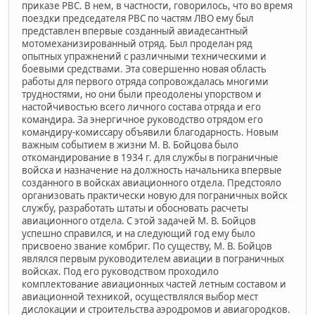
приказе РВС. В нем, в частности, говорилось, что во время
поездки председателя РВС по частям ЛВО ему был
представлен впервые созданный авиадесантный
мотомеханизированный отряд. Был проделан ряд
опытных упражнений с различными техническими и
боевыми средствами. Эта совершенно новая область
работы для первого отряда сопровождалась многими
трудностями, но они были преодолены упорством и
настойчивостью всего личного состава отряда и его
командира. За энергичное руководство отрядом его
командиру-комиссару объявили благодарность. Новым
важным событием в жизни М. В. Бойцова было
откомандирование в 1934 г. для службы в пограничные
войска и назначение на должность начальника впервые
созданного в войсках авиационного отдела. Предстояло
организовать практически новую для пограничных войск
службу, разработать штаты и обосновать расчеты
авиационного отдела. С этой задачей М. В. Бойцов
успешно справился, и на следующий год ему было
присвоено звание комбриг. По существу, М. В. Бойцов
являлся первым руководителем авиации в пограничных
войсках. Под его руководством проходило
комплектование авиационных частей летным составом и
авиационной техникой, осуществлялся выбор мест
дислокации и строительства аэродромов и авиагородков.