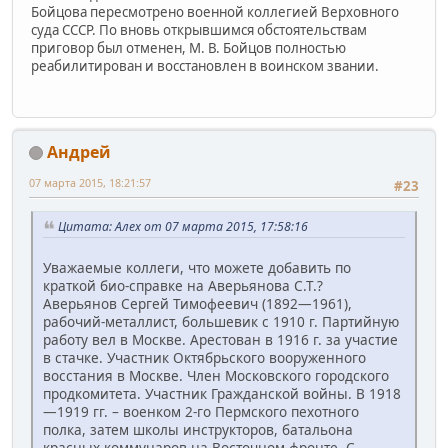
Бойцова пересмотрено военной коллегией Верховного
суда СССР. По вновь открывшимся обстоятельствам
приговор был отменен, М. В. Бойцов полностью
реабилитирован и восстановлен в воинском звании.
Андрей
07 марта 2015, 18:21:57
#23
Цитата: Алех от 07 марта 2015, 17:58:16
Уважаемые коллеги, что можете добавить по
краткой био-справке на Аверьянова С.Т.?
Аверьянов Сергей Тимофеевич (1892—1961),
рабочий-металлист, большевик с 1910 г. Партийную
работу вел в Москве. Арестован в 1916 г. за участие
в стачке. Участник Октябрьского вооруженного
восстания в Москве. Член Московского городского
продкомитета. Участник Гражданской войны. В 1918
—1919 гг. – военком 2-го Пермского пехотного
полка, затем школы инструкторов, батальона
красных коммунаров на Восточном фронте. С