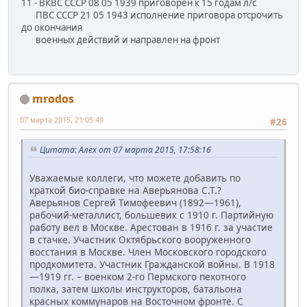
11 - ВКВС СССР 08 05 1939 приговорен к 15 годам л/с
ПВС СССР 21 05 1943 исполнение приговора отсрочить
до окончания
военных действий и направлен на фронт
mrodos
07 марта 2015, 21:05:49
#26
Цитата: Алех от 07 марта 2015, 17:58:16
Уважаемые коллеги, что можете добавить по
краткой био-справке на Аверьянова С.Т.?
Аверьянов Сергей Тимофеевич (1892—1961),
рабочий-металлист, большевик с 1910 г. Партийную
работу вел в Москве. Арестован в 1916 г. за участие
в стачке. Участник Октябрьского вооруженного
восстания в Москве. Член Московского городского
продкомитета. Участник Гражданской войны. В 1918
—1919 гг. – военком 2-го Пермского пехотного
полка, затем школы инструкторов, батальона
красных коммунаров на Восточном фронте. С