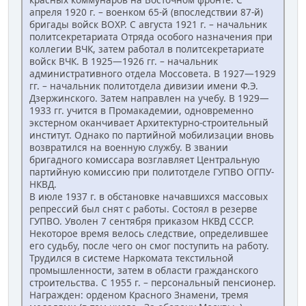
апреля 1920 г. – военком 65-й (впоследствии 87-й)
бригады войск ВОХР. С августа 1921 г. – начальник
политсекретариата Отряда особого назначения при
коллегии ВЧК, затем работал в политсекретариате
войск ВЧК. В 1925—1926 гг. – начальник
административного отдела Моссовета. В 1927—1929
гг. – начальник политотдела дивизии имени Ф.Э.
Дзержинского. Затем направлен на учебу. В 1929—
1933 гг. учится в Промакадемии, одновременно
экстерном оканчивает Архитектурно-строительный
институт. Однако по партийной мобилизации вновь
возвратился на военную службу. В звании
бригадного комиссара возглавляет Центральную
партийную комиссию при политотделе ГУПВО ОГПУ-
НКВД.
В июле 1937 г. в обстановке начавшихся массовых
репрессий был снят с работы. Состоял в резерве
ГУПВО. Уволен 7 сентября приказом НКВД СССР.
Некоторое время велось следствие, определившее
его судьбу, после чего он смог поступить на работу.
Трудился в системе Наркомата текстильной
промышленности, затем в области гражданского
строительства. С 1955 г. – персональный пенсионер.
Награжден: орденом Красного Знамени, тремя