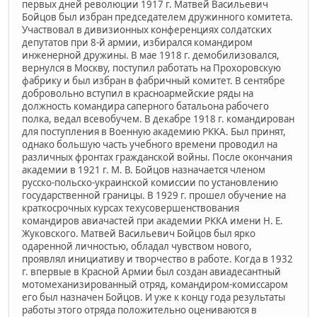
первых дней революции 1917 г. Матвей Васильевич
Бойцов был избран председателем дружинного комитета.
Участвовал в дивизионных конференциях солдатских
депутатов при 8-й армии, избирался командиром
инженерной дружины. В мае 1918 г. демобилизовался,
вернулся в Москву, поступил работать на Прохоровскую
фабрику и был избран в фабричный комитет. В сентябре
добровольно вступил в красноармейские ряды на
должность командира саперного батальона рабочего
полка, ведал всевобучем. В декабре 1918 г. командирован
для поступления в Военную академию РККА. Был принят,
однако большую часть учебного времени проводил на
различных фронтах гражданской войны. После окончания
академии в 1921 г. М. В. Бойцов назначается членом
русско-польско-украинской комиссии по установлению
государственной границы. В 1929 г. прошел обучение на
краткосрочных курсах техусовершенствования
командиров авиачастей при академии РККА имени Н. Е.
Жуковского. Матвей Васильевич Бойцов был ярко
одаренной личностью, обладал чувством нового,
проявлял инициативу и творчество в работе. Когда в 1932
г. впервые в Красной Армии был создан авиадесантный
мотомеханизированный отряд, командиром-комиссаром
его был назначен Бойцов. И уже к концу года результаты
работы этого отряда положительно оцениваются в