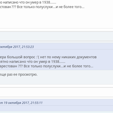
 написано что он умер в 1938......
тован ??? Все только полуслухи...и не более того...
ктября 2017, 21:53:23
ера большой вопрос :'( нет по нему никаких документов
тно написано что он умер в 1938......
рестован ??? Все только полуслухи...и не более того...
,еще раз ее просмотрю.
от 19 октября 2017, 21:55:11