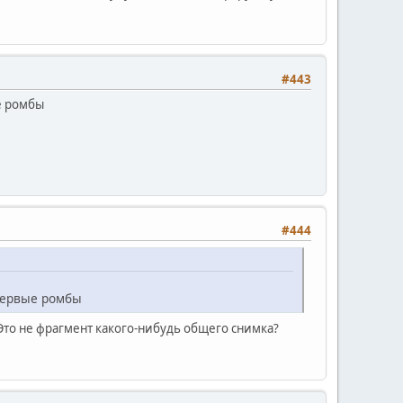
#443
е ромбы
#444
 первые ромбы
 Это не фрагмент какого-нибудь общего снимка?