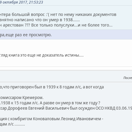
 октября 2017, 21:53:23
нтера большой вопрос :'( нет по нему никаких документов
нятно написано что он умер в 1938......
 арестован ??? Все только полуслухи...и не более того...
ра,еще раз ее просмотрю.
гляд книга это еще не доказатель истины....
После
,что приговорен был в 1939 к 8 годам л/с, а вот когда
 комиссаром Кремером.
938 к 15 годам л/с. А разве он умер в том же году ?
ар Дорофеев Евгений Васильевич был осужден ОСО НКВД 03.06.1940 
ация с комбригом Коноваловым Леонид Ивановичем -
м л/с .........