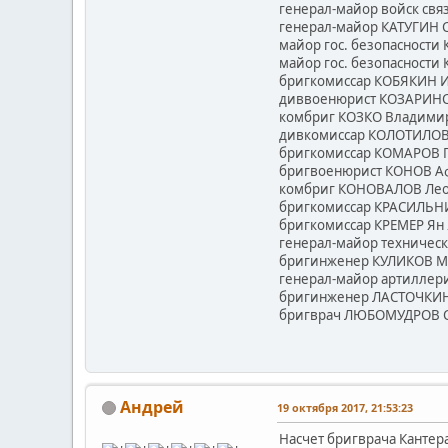
генерал-майор войск свя
генерал-майор КАТУГИН С
майор гос. безопасности
майор гос. безопасности
бригкомиссар КОБЯКИН И
диввоенюрист КОЗАРИНСК
комбриг КОЗКО Владимир
дивкомиссар КОЛОТИЛОВ 
бригкомиссар КОМАРОВ Г
бригвоенюрист КОНОВ Аф
комбриг КОНОВАЛОВ Леон
бригкомиссар КРАСИЛЬНИ
бригкомиссар КРЕМЕР Ян 
генерал-майор техничес
бригинженер КУЛИКОВ Ми
генерал-майор артиллер
бригинженер ЛАСТОЧКИН 
бригврач ЛЮБОМУДРОВ Се
Андрей
19 октября 2017, 21:53:23
Насчет бригврача Кантера