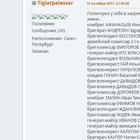
Tiglatpalassar
19 октября 2017, 21:45:58
Посмотрел у себя в закр
имею.
Полковник
комбриг АФАНАСЬЕВ Инно
бригврач АНДРЕЗЕН Эдуар
Сообщения: 245
бригинтендант БЕССОНОВ
Расположение: Санкт-
армейский комиссар 2-го
Петербург
бригкомиссар ВИКТОРОВ 
Записан
генерал-майор ИТС ВЛАС
бригинтендант ВОЛЬНИКО
бригвоенюрист ГАЙ Илья 
бригвоенюрист ГАРБУЗОВ
комдив ГОНИН Василий М
бригвоенюрист ДАВЫДОВ 
бригинженер ДАВЫДОВ Се
бригкомиссар ДОРОФЕЕВ 
комбриг ЕМЛИН Иван Тим
бригкомиссар ЕФИМОВ Ни
бригинтендант ЖДАНОВИЧ
бригкомиссар ЖУДРА Иван
генерал-майор ИВАНОВ Ст
генерал-майор авиации 
бригвоенюрист КАЛУГИН 
бригврач КАНТЕР Натан С