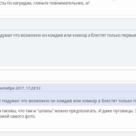
ты по наградам, гляньте повнимательнее, а?
подумал что возможно он комдив или комкор а блестят только первы
октября 2017, 17:28:53
т подумал что возможно он комдив или комкор а блестят только
 таковы, что там и "шпалы" можно предполагать. И даже пуговицы.
рией самого фото.