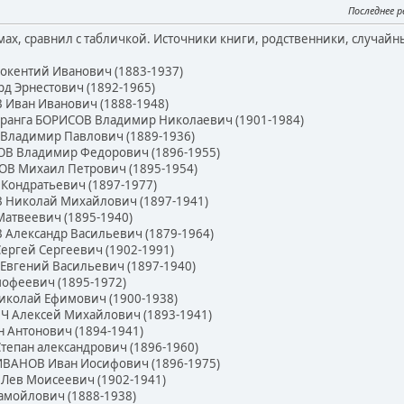
Последнее 
омах, сравнил с табличкой. Источники книги, родственники, случай
кентий Иванович (1883-1937)
д Эрнестович (1892-1965)
 Иван Иванович (1888-1948)
 ранга БОРИСОВ Владимир Николаевич (1901-1984)
Владимир Павлович (1889-1936)
ОВ Владимир Федорович (1896-1955)
В Михаил Петрович (1895-1954)
Кондратьевич (1897-1977)
 Николай Михайлович (1897-1941)
атвеевич (1895-1940)
Александр Васильевич (1879-1964)
ргей Сергеевич (1902-1991)
Евгений Васильевич (1897-1940)
офеевич (1895-1972)
колай Ефимович (1900-1938)
 Алексей Михайлович (1893-1941)
 Антонович (1894-1941)
епан александрович (1896-1960)
ИВАНОВ Иван Иосифович (1896-1975)
Лев Моисеевич (1902-1941)
амойлович (1888-1938)