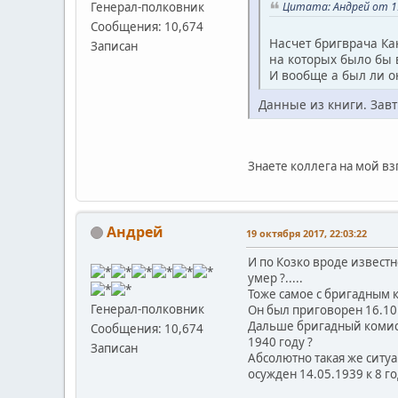
Цитата: Андрей от 19
Генерал-полковник
Сообщения: 10,674
Насчет бригврача Ка
Записан
на которых было бы в
И вообще а был ли он
Данные из книги. Завт
Знаете коллега на мой вз
Андрей
19 октября 2017, 22:03:22
И по Козко вроде известно
умер ?.....
Тоже самое с бригадным
Генерал-полковник
Он был приговорен 16.10.1
Дальше бригадный комисс
Сообщения: 10,674
1940 году ?
Записан
Абсолютно такая же ситу
осужден 14.05.1939 к 8 года