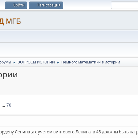
Войти
Регистрация
орумы
ВОПРОСЫ ИСТОРИИ
Немного математики в истории
►
►
ории
9
...
70
 ордену Ленина ,а с учетом винтового Ленина, в 45 должны быть на