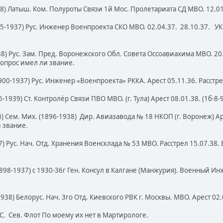
38) Латыш. Ком. Полуроты Связи 1й Мос. Пролетариата СД МВО. 12.0
95-1937) Рус. Инженер Военпроекта СКО МВО. 02.04.37. 28.10.37. УК
8) Рус. Зам. Пред. Воронежского Обл. Совета Оссоавиахима МВО. 20.1
Вопрос имел ли звание.
900-1937) Рус. Инженер «Военпроекта» РККА. Арест 05.11.36. Расстр
-1939) Ст. Контролёр Связи ПВО МВО. (г. Тула) Арест 08.01.38. (1б-8-
ем. Мих. (1896-1938) Дир. Авиазавода № 18 НКОП (г. Воронеж) Арест 
 звание.
) Рус. Нач. Отд. Хранения Военсклада № 53 МВО. Расстрел 15.07.38. 
898-1937) с 1930-36г Ген. Консул в Калгане (Манжурия). Военный Инж
938) Белорус. Нач. 3го Отд. Киевского РВК г. Москвы. МВО. Арест 02.
С. Сев. Флот По моему их нет в Мартирологе.