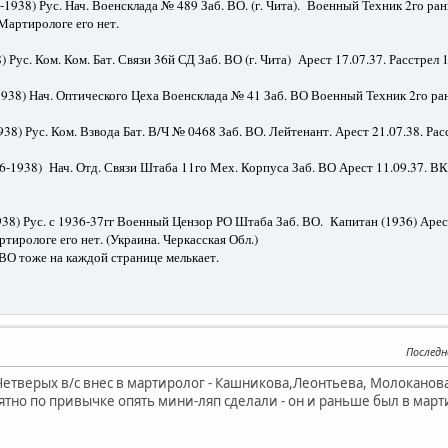
-1938) Рус. Нач. Военсклада № 489 Заб. ВО. (г. Чита). Военный Техник 2го ранг
 Мартирологе его нет.
) Рус. Ком. Ком. Бат. Связи 36й СД Заб. ВО (г. Чита) Арест 17.07.37. Расстрел 1
1938) Нач. Оптического Цеха Военсклада № 41 Заб. ВО Военный Техник 2го ранг
938) Рус. Ком. Взвода Бат. В/Ч № 0468 Заб. ВО. Лейтенант. Арест 21.07.38. Рас
6-1938) Нач. Отд. Связи Штаба 11го Мех. Корпуса Заб. ВО Арест 11.09.37. ВКВС
38) Рус. с 1936-37гг Военный Цензор РО Штаба Заб. ВО. Капитан (1936) Арест 
тирологе его нет. (Украина. Черкасская Обл.)
ВО тоже на каждой странице мелькает.
Последн
Четверых в/с внес в мартиролог - Кашникова,Леонтьева, Молоканова
тно по привычке опять мини-ляп сделали - он и раньше был в март