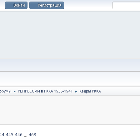
Войти
Регистрация
орумы
РЕПРЕССИИ в РККА 1935-1941
Кадры РККА
►
►
44
445
446
...
463