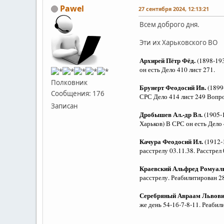
Pawel
27 сентября 2024, 12:13:21
Всем доброго дня.
Эти их Харьковского ВО
Архирей Пётр Фёд.
(1898-193
он есть Дело 410 лист 271.
Полковник
Брунерт Феодосий Ив.
(1899
Сообщения: 176
СРС Дело 414 лист 249 Вопро
Записан
Дробышев Ал.-др Вл.
(1905-
Харьков) В СРС он есть Дело 
Качура Феодосий Ил.
(1912-
расстрелу 03.11.38. Расстрел
Краевский Альфред Ромуал
расстрелу. Реабилитирован 28
Серебряный Авраам Львов
же день 54-1б-7-8-11. Реабил