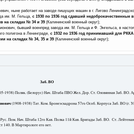
вич, ныне работает на заводе пишущих машин в г. Лигово Ленинградско
да им. М. Гельца,
с 1930 по 1936 год сдавший недоброкачественные в
в на складах № 34 и 39
(Калининский военный округ);
ионович, бывший военпред завода им. М. Гельца и Ф. Энгельса, в наст
го полигона в Ленинграде,
с 1932 по 1936 год принимавший для РККА
ии на складах № 34, 35 и 39
(Калининский военный округ);
. ВО
5-1938) Поляк. (Белорус) Нач. Штаба ПВО Жел. Дор. Ст. Оловянная Заб. ВО. Аре
инович
(1908-1938) Тат. Ком. Бронеэскадрона 57го Особ. Корпуса Заб. ВО (г. Ул
Рус. Пом. Нач. Штаба 12го Кав. Полка 11й Кав. Бригады Заб. ВО. Ст. Лейтенант
ст 140. В Мартирологе его нет.