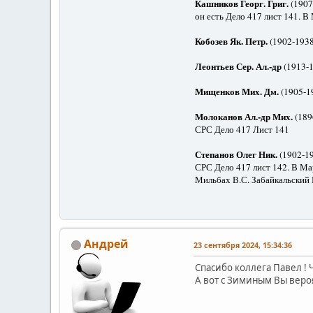
Кашников Георг. Григ.
(1907
он есть Дело 417 лист 141. В
Кобозев Як. Петр.
(1902-1938
Леонтьев Сер. Ал.-др
(1913-
Мищенков Мих. Дм.
(1905-1
Молоканов Ал.-др Мих.
(189
СРС Дело 417 Лист 141
Степанов Олег Ник.
(1902-19
СРС Дело 417 лист 142. В Мар
Мильбах В.С. Забайкальский 
Андрей
23 сентября 2024, 15:34:36
Спасибо коллега Павел ! 
А вот с Зиминым Вы вероя