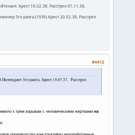
тенант. Арест 10.02.38. Расстрел 01.11.38.
женер 3го ранга (1936) Арест 20.02.38. Расстрел
#4412
 Интендант 3го ранга. Арест 15.07.37. Расстрел
привело к трем взрывам с человеческими жертвами
на
я:
ловое производство конструктивно недоработанные