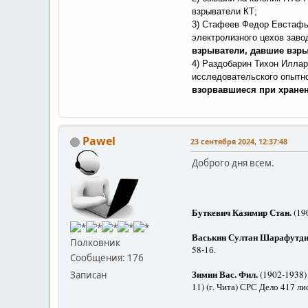
взрыватели КТ;
3) Стафеев Федор Евстафье
электролизного цехов заво
взрыватели, давшие взры
4) Раздобарин Тихон Иллар
исследовательского опытно
взорвавшиеся при хранен
Pawel
23 сентября 2024, 12:37:48
Доброго дня всем.
Заб
Буткевич Казимир Стан.
(190
Васькин Султан Шарафутд
Полковник
58-1б.
Сообщения: 176
Зимин Вас. Фил.
(1902-1938) 
Записан
11) (г. Чита) СРС Дело 417 ли