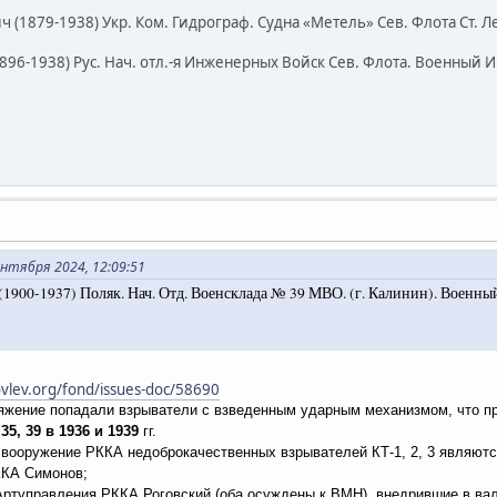
 (1879-1938) Укр. Ком. Гидрограф. Судна «Метель» Сев. Флота Ст. Лей
96-1938) Рус. Нач. отл.-я Инженерных Войск Сев. Флота. Военный Ин
нтября 2024, 12:09:51
(1900-1937) Поляк. Нач. Отд. Военсклада № 39 МВО. (г. Калинин). Военный
vlev.org/fond/issues-doc/58690
аряжение попадали взрыватели с взведенным ударным механизмом, что 
5, 39 в 1936 и 1939
гг.
вооружение РККА недоброкачественных взрывателей КТ-1, 2, 3 являютс
ККА Симонов;
Артуправления РККА Роговский (оба осуждены к ВМН), внедрившие в ва