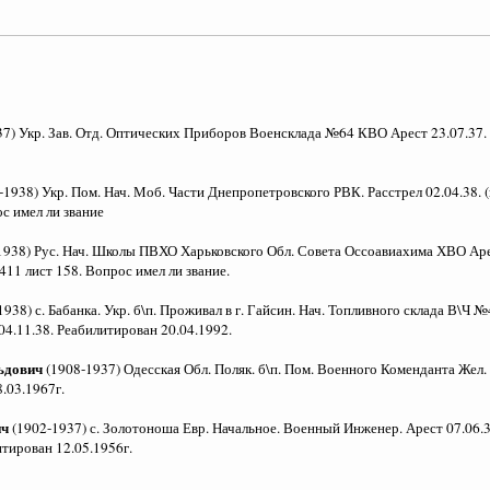
7) Укр. Зав. Отд. Оптических Приборов Военсклада №64 КВО Арест 23.07.37. Ра
-1938) Укр. Пом. Нач. Моб. Части Днепропетровского РВК. Расстрел 02.04.38.
с имел ли звание
1938) Рус. Нач. Школы ПВХО Харьковского Обл. Совета Оссоавиахима ХВО Арест
411 лист 158. Вопрос имел ли звание.
1938) с. Бабанка. Укр. б\п. Проживал в г. Гайсин. Нач. Топливного склада В\Ч
 04.11.38. Реабилитирован 20.04.1992.
ьдович
(1908-1937) Одесская Обл. Поляк. б\п. Пом. Военного Коменданта Жел.
.03.1967г.
ич
(1902-1937) с. Золотоноша Евр. Начальное. Военный Инженер. Арест 07.06.3
итирован 12.05.1956г.