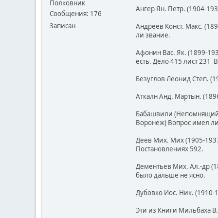
Полковник
Ангер Ян. Петр. (1904-19
Сообщения: 176
Записан
Андреев Конст. Макс. (18
ли звание.
Афонин Вас. Як. (1899-193
есть. Дело 415 лист 231 
Безуглов Леонид Степ. (1
Аткалн Анд. Мартын. (1896
Бабашвили (Непомнящий) С
Воронеж) Вопрос имел ли
Деев Мих. Мих (1905-1937
Постановлениях 592.
Дементьев Мих. Ал.-др (1
было дальше не ясно.
Дубовко Иос. Ник. (1910-1
Эти из Книги Мильбаха В.