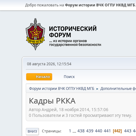
Добро пожаловать на
Форум истории ВЧК ОГПУ НКВД МГБ
.
08 августа 2026, 12:15:54
Начало
Поиск
Форум истории ВЧК ОГПУ НКВД МГБ
Дополнительные ф
►
Кадры РККА
Автор Андрей, 18 ноября 2014, 15:57:06
0 Пользователи и 3 гостей просматривают эту тему.
1
...
438
439
440
441
443
4
Страницы
442
ВНИЗ