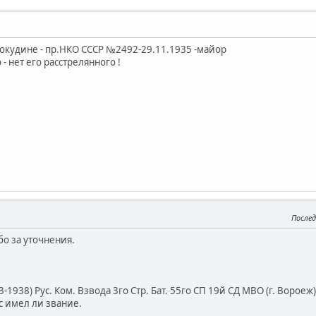
рокудине - пр.НКО СССР №2492-29.11.1935 -майор
 - нет его расстрелянного !
Послед
бо за уточнения.
1938) Рус. Ком. Взвода 3го Стр. Бат. 55го СП 19й СД МВО (г. Вороеж)
с имел ли звание.