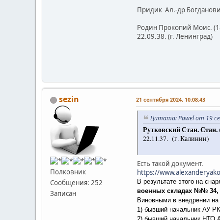
Придик Ал.-др Богданович
Родин Прокопий Моис. (18
22.09.38. (г. Ленинград)
sezin
21 сентября 2024, 10:08:43
Цитата: Pawel от 19 се
Рутковский Стан. Стан.
22.11.37. (г. Калинин)
Есть такой документ.
Полковник
https://www.alexanderyako
В результате этого на сн
Сообщения: 252
военных складах №№ 34, 3
Записан
Виновными в внедрении на 
1) бывший начальник АУ Р
2) бывший начальник НТО 