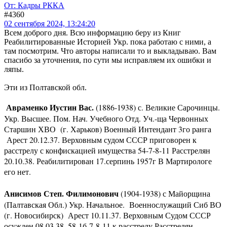
От: Кадры РККА
#4360
02 сентября 2024, 13:24:20
Всем доброго дня. Всю информацию беру из Книг
Реабилитированные Историей Укр. пока работаю с ними, а
там посмотрим. Что авторы написали то и выкладываю. Вам
спасибо за уточнения, по сути мы исправляем их ошибки и
ляпы.
Эти из Полтавской обл.
Авраменко Иустин Вас.
(1886-1938) с. Великие Сарочинцы.
Укр. Высшее. Пом. Нач. Учебного Отд. Уч.-ща Червонных
Старшин ХВО (г. Харьков) Военный Интендант 3го ранга
Арест 20.12.37. Верховным судом СССР приговорен к
расстрелу с конфискацией имущества 54-7-8-11 Расстрелян
20.10.38. Реабилитирован 17.серпинь 1957г В Мартирологе
его нет.
Анисимов Степ. Филимонович
(1904-1938) с Майорщина
(Палтавская Обл.) Укр. Начальное. Военнослужащий Сиб ВО
(г. Новосибирск) Арест 10.11.37. Верховным Судом СССР
осужден 08.03.38. 58-1б-7-8-11 к расстрелу Расстрелян