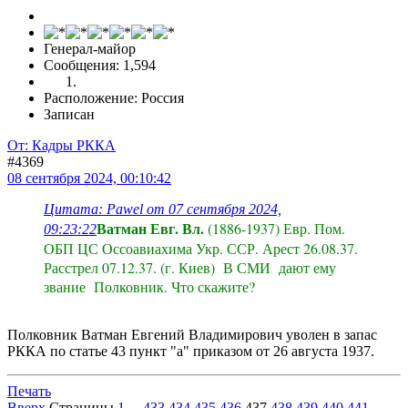
Генерал-майор
Сообщения: 1,594
Расположение: Россия
Записан
От: Кадры РККА
#4369
08 сентября 2024, 00:10:42
Цитата: Pawel от 07 сентября 2024,
Ватман Евг. Вл.
(1886-1937) Евр. Пом.
09:23:22
ОБП ЦС Оссоавиахима Укр. ССР. Арест 26.08.37.
Расстрел 07.12.37. (г. Киев) В СМИ дают ему
звание Полковник. Что скажите?
Полковник Ватман Евгений Владимирович уволен в запас
РККА по статье 43 пункт "а" приказом от 26 августа 1937.
Печать
Вверх
Страницы
1
...
433
434
435
436
437
438
439
440
441
...