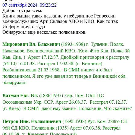
07 сентября 2024, 09:23:22
Доброго утра всем.
Книга вышла такая название у неё длинное Репрессии
военнослужащих Арт. Складов ХВО и КВО. Как то так
Информация от туда.
Обнаружил ещё несколько полковников.
Миронович Вл. Блажевич
(1893-1938) г. Тульчин. Поляк.
Начальное. Военнослужащий КВО. (Ком. 49го Кав. Полка 9й
Кав. Див. ) Арест 17.12.37. Двойкой приговорен к расстрелу
(54-10) 16.01.38. Расстрел 17.02.38. (г. Винница)
Реабилитирован 21.03.1958г. В СМИ пишут что был
полковником. Я его уже давал вот теперь в Винницкой обл.
обнаружил.
Ватман Евг. Вл.
(1886-1937) Евр. Пом. ОБП ЦС
Оссоавиахима Укр. ССР. Арест 26.08.37. Расстрел 07.12.37.
(г. Киев) В СМИ дают ему звание Полковник. Что скажите?
Петров Ник. Евлампиевич
(1895-1938) Рус. Ком. 288го СП
96й СД КВО. Полковник (1935) Арест 07.03.38. Расстрел
06.10.38. (г. Каменецк-Подольский)