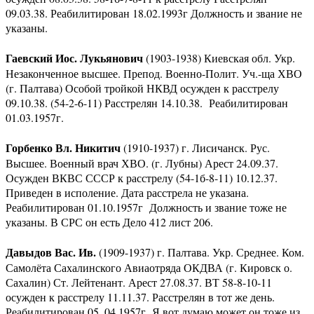
09.03.38. Реабилитирован 18.02.1993г Должность и звание не
указаны.
Гаевский Иос. Лукьянович
(1903-1938) Киевская обл. Укр.
Незаконченное высшее. Препод. Военно-Полит. Уч.-ща ХВО
(г. Палтава) Особой тройкой НКВД осужден к расстрелу
09.10.38. (54-2-6-11) Расстрелян 14.10.38. Реабилитирован
01.03.1957г.
Горбенко Вл. Никитич
(1910-1937) г. Лисичанск. Рус.
Высшее. Военный врач ХВО. (г. Лубны) Арест 24.09.37.
Осужден ВКВС СССР к расстрелу (54-1б-8-11) 10.12.37.
Приведен в исполение. Дата расстрела не указана.
Реабилитирован 01.10.1957г Должность и звание тоже не
указаны. В СРС он есть Дело 412 лист 206.
Давыдов Вас. Ив.
(1909-1937) г. Палтава. Укр. Среднее. Ком.
Самолёта Сахалинского Авиаотряда ОКДВА (г. Кировск о.
Сахалин) Ст. Лейтенант. Арест 27.08.37. ВТ 58-8-10-11
осужден к расстрелу 11.11.37. Расстрелян в тот же день.
Реабилитирован 05. 04.1957г Я вот думаю может он тоже из