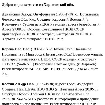
Доброго дня всем эти из Харьковской обл.
Дунайский Ал.-др Онуфриевич
(1900-1938) с. Вотильевка
Черкасская Обл. Укр. Среднее. Кадровый Военный (г.
Кременчуг). Уволен из РККА на момент ареста безработный.
Арест 27.08.37. Особым Совещанием НКВД СССР
приговорен 22.10.38. к расстрелу Расстрелян 28.10.38. г.
Харьков. Реабилитирован 12.03.1959г
Корень Вас. Вас.
(1909-1937) с. Бубны. Укр. Начальное.
Проживал в г. Миргород (Палтавская Обл.) Военнослужащий.
Дата ареста неизвестна. ВКВС СССР осужден к расстрелу
10.12.37. (54-8-7-11) Расстрелян в тот же день. (г. Харьков)
Реабилитирован 24.12.1954г. В СРС он есть Дело 412 лист
207.
Костин Ал.-др Пав.
(1899-1938) Курская обл. Из дворян
Среднее. Нач. Штаба ПВО ХВО (г. Палтава) Арест 20.06.38.
Осужден Особой Тройкой НКВД по Харьковской Обл.
25.09.38. 54-1б-9-11 к расстрелу. Информации о приведении
приговора в исполнение нет. Реабилитирован 27.07.1957г