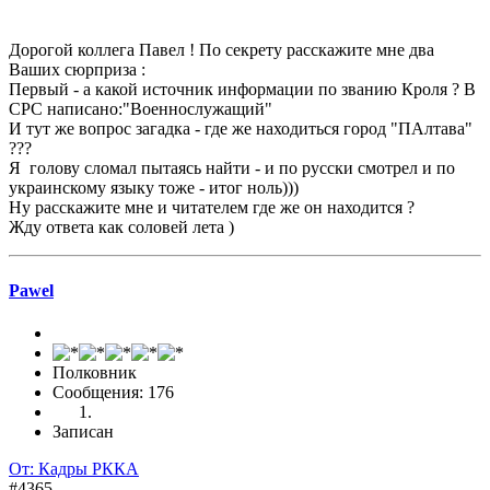
Дорогой коллега Павел ! По секрету расскажите мне два
Ваших сюрприза :
Первый - а какой источник информации по званию Кроля ? В
СРС написано:"Военнослужащий"
И тут же вопрос загадка - где же находиться город "ПАлтава"
???
Я голову сломал пытаясь найти - и по русски смотрел и по
украинскому языку тоже - итог ноль)))
Ну расскажите мне и читателем где же он находится ?
Жду ответа как соловей лета )
Pawel
Полковник
Сообщения: 176
Записан
От: Кадры РККА
#4365