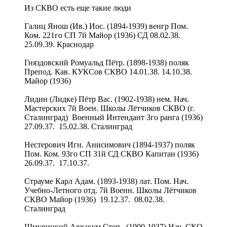
Из СКВО есть еще такие люди
Галиц Янош (Ив.) Иос. (1894-1939) венгр Пом.
Ком. 221го СП 7й Майор (1936) СД 08.02.38.
25.09.39. Краснодар
Гняздовский Ромуальд Пётр. (1898-1938) поляк
Препод. Кав. КУКСов СКВО 14.01.38. 14.10.38.
Майор (1936)
Лидин (Лидке) Пётр Вас. (1902-1938) нем. Нач.
Мастерских 7й Воен. Школы Лётчиков СКВО (г.
Сталинград) Военный Интендант 3го ранга (1936)
27.09.37. 15.02.38. Сталинград
Нестерович Игн. Анисимович (1894-1937) поляк
Пом. Ком. 93го СП 31й СД СКВО Капитан (1936)
26.09.37. 17.10.37.
Страуме Карл Адам. (1893-1938) лат. Пом. Нач.
Учебно-Летного отд. 7й Военн. Школы Лётчиков
СКВО Майор (1936) 19.12.37. 08.02.38.
Сталинград
Шмурицкий Аввакум Степ.. (1900-1937) Нач. СКО