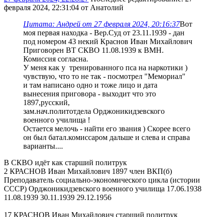
февраля 2024, 22:31:04 от Анатолий
Цитата: Андрей от 27 февраля 2024, 20:16:37
Вот
моя первая находка - Вер.Суд от 23.11.1939 - дан
под номером 43 некий Краснов Иван Михайлович
Приговорен ВТ СКВО 11.08.1939 к ВМН.
Комиссия согласна.
У меня как у тренированного пса на наркотики )
чувствую, что то не так - посмотрел "Мемориал"
и там написано одно и тоже лицо и дата
вынесения приговора - выходит что это
1897,русский,
зам.нач.политотдела Орджоникидзевского
военного училища !
Остается мелочь - найти его звания ) Скорее всего
он был батал.комиссаром дальше и слева и справа
варианты....
В СКВО идёт как старший политрук
2 КРАСНОВ Иван Михайлович 1897 член ВКП(б)
Преподаватель социально-экономического цикла (истории
СССР) Орджоникидзевского военного училища 17.06.1938
11.08.1939 30.11.1939 29.12.1956
17 КРАСНОВ Иван Михайлович старший политрук