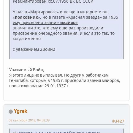
Реабилитирован хх.07.1956 ВК ВС СССР
У нас в «Мартирологе» и везде в интернете он
«
полковник
», но в газете «Красная звезда» за 1935
ему присвоено звание «
майор
»
значит ли это, что ему еще раз производили
присвоение очередного звания, и если это так, то
когда именно
с уважением 2Воин2
Уважаемый Войн,
Я этого лица не выписывал. Но другим работникам
Генштаба, которым в 1935 г. присвоили звания майоров,
повысили звание 29.01.1937 г.
Ygrek
08 сентября 2018, 04:38:39
#3427