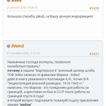
Жека
27 августа 2018, 17:26:15
#3420
Большое спасибо, Jakub, за Вашу ценную информацию!
2Voin2
07 сентября 2018, 11:37:18
#3421
Уважаемые господа эксперты, позвольте
полюбопытствовать?
почему
в нашем "Мартирологе" военный цензор штаба
ТОФ
Эсбах
записан по фамилии
Марков - Эсбах
?
даже в книге уважаемого Колпакиди А.И., Кочик В.Я.
"Энциклопедия военной разведки. 1918-1945 гг."
написано, что Марков - это псевдоним для работы за
границей, а арестован он был в СССР после работы за
границей спустя 4-года?
и второй вопрос: подскажите пожалуйста дату присвоения
звания "
майор
"