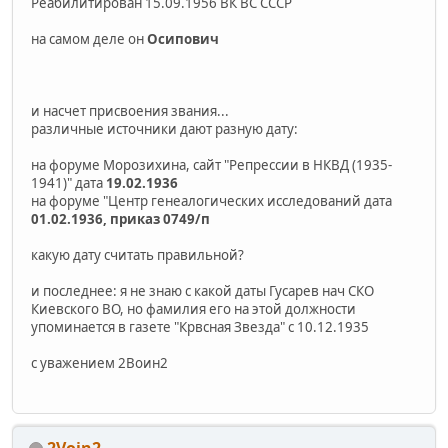
Реабилитирован 15.09.1956 ВК ВС СССР
на самом деле он
Осипович
и насчет присвоения звания...
различные источники дают разную дату:
на форуме Морозихина, сайт "Репрессии в НКВД (1935-
1941)" дата
19.02.1936
на форуме "Центр генеалогических исследований дата
01.02.1936, приказ 0749/п
какую дату считать правильной?
и последнее: я не знаю с какой даты Гусарев нач СКО
Киевского ВО, но фамилия его на этой должности
упоминается в газете "Крвсная Звезда" с 10.12.1935
с уважением 2Воин2
2Voin2