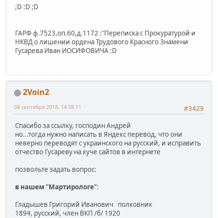
;D :D ;D
ГАРФ ф.7523,оп.60,д.1172 :"Переписка с Прокуратурой и
НКВД о лишении ордена Трудового Красного Знамени
Гусарева Иван ИОСИФОВИЧА :D
2Voin2
08 сентября 2018, 14:58:11
#3429
Спасибо за ссылку, господин Андрей
но...тогда нужно написать в Яндекс перевод, что они
неверно переводят с украинского на русский, и исправить
отчество Гусареву на куче сайтов в интернете
позвольте задать вопрос:
в нашем "Мартирологе"
:
Гладышев Григорий Иванович полковник
1894, русский, член ВКП /б/ 1920