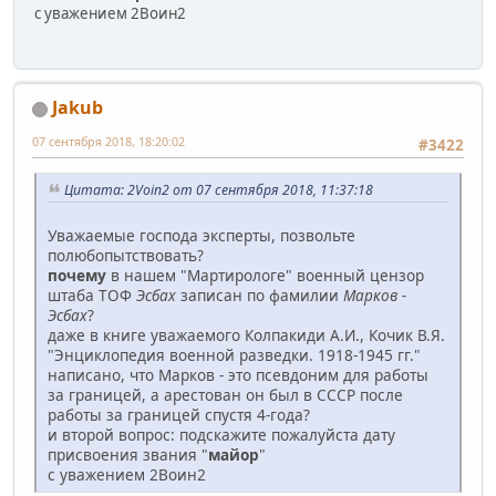
с уважением 2Воин2
Jakub
07 сентября 2018, 18:20:02
#3422
Цитата: 2Voin2 от 07 сентября 2018, 11:37:18
Уважаемые господа эксперты, позвольте
полюбопытствовать?
почему
в нашем "Мартирологе" военный цензор
штаба ТОФ
Эсбах
записан по фамилии
Марков -
Эсбах
?
даже в книге уважаемого Колпакиди А.И., Кочик В.Я.
"Энциклопедия военной разведки. 1918-1945 гг."
написано, что Марков - это псевдоним для работы
за границей, а арестован он был в СССР после
работы за границей спустя 4-года?
и второй вопрос: подскажите пожалуйста дату
присвоения звания "
майор
"
с уважением 2Воин2