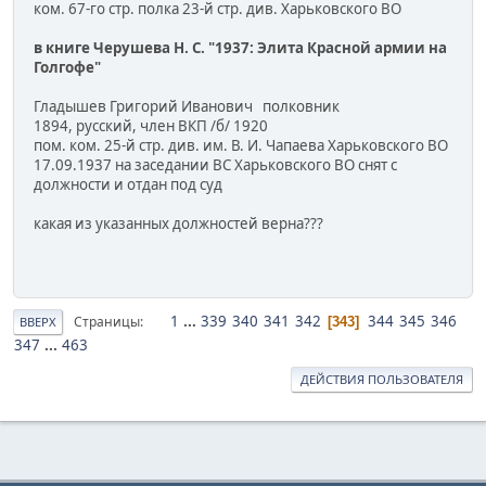
ком. 67-го стр. полка 23-й стр. див. Харьковского ВО
в книге Черушева Н. С. "1937: Элита Красной армии на
Голгофе"
Гладышев Григорий Иванович полковник
1894, русский, член ВКП /б/ 1920
пом. ком. 25-й стр. див. им. В. И. Чапаева Харьковского ВО
17.09.1937 на заседании ВС Харьковского ВО снят с
должности и отдан под суд
какая из указанных должностей верна???
1
...
339
340
341
342
344
345
346
Страницы
343
ВВЕРХ
347
...
463
ДЕЙСТВИЯ ПОЛЬЗОВАТЕЛЯ