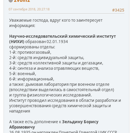
07 сентября 2018, 20:27:18
#3425
Уважаемые господа, вдруг кого то заинтересует
информация:
Научно-исследовательский химический институт
(НИХИ)
образован 02.01.1934
сформированы отделы:
1-й: противогазовый,
2-й: средств индивидуальной защиты,
3-й: средств коллективной защиты и дегазации,
4-й: синтеза и анализа отравляющих веществ,
5-й: военный,
6-й: информационный,
а также: дымовая лаборатория при военном отделе
(впоследствии выделилась в самостоятельный отдел)
и группа физиологических исследований.
Институт проводил исследования в области разработки и
усовершенствования средств химической защиты и
нападения
А также есть дополнение к
Зельдину Борису
Абрамовичу
26.08.1935 он награжден Почетной Грамотой ЦИК СССР,