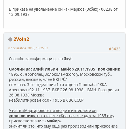
В приказе на увольнение он как Марков (Эсбах) - 00238 от
13.09.1937
2Voin2
07 сентября 2018, 18:25:53
#3423
Спасибо за информацию, г-н Якуб
Смолин Василий Ильич майор 29.11.1935 полковник
1895, с . Ярополец Волоколамского у. Московской губ.,
русский, высшее, член ВКП /б/
пом. нач. 3-го отделения 1-го отдела Генштаба РККА
Арестован 02.11.1937. ВКВС 26.08.1938 – ВМН. Расстрелян
26.08.1938 Москва
Реабилитирован хх.07.1956 ВК ВС СССР
У нас в «Мартирологе» и везде в интернете он
«
полковник
», но в газете «Красная звезда» за 1935 ему
присвоено звание «
майор
»
значит ли это, что ему еще раз производили присвоение