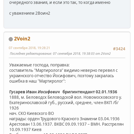
очередного звания, и если это так, то когда именно
с уважением 2Воин2
2Voin2
07 сентября 2018, 19:28:21
#3424
Последнее редактирование
: 07 сентября 2018, 19:38:03 от 2Voin2
Уважаемые господа, поправка:
составитель "Мартиролога" видимо неверно перевел с
украинского отчество Йосифович, поэтому закралась
ошибка в наш "Мартиролог":
Гусарев Иван
Иосифович
бригинтендант 02.01.1936
1888, м. Беловодск Беловодской вол. Новомосковского у.
Екатеринославской губ., русский, среднее, член ВКП /б/
1926
нач. СКО Киевского ВО
награды: орден Трудового Красного Знамени 03.04.1936
Арестован 13.06.1937. ВКВС 09.09.1937 – ВМН. Расстрелян
10.09.1937 Киев