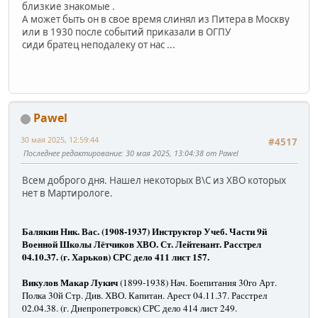
близкие знакомые .
А может быть он в свое время слинял из Питера в Москву
или в 1930 после событий приказали в ОГПУ
сиди братец неподалеку от нас ...
Pawel
30 мая 2025, 12:59:44
#4517
Последнее редактирование
: 30 мая 2025, 13:04:38 от Pawel
Всем доброго дня. Нашел некоторых В\С из ХВО которых
нет в Мартирологе.
Балякин Ник. Вас. (1908-1937) Инструктор Учеб. Части 9й
Военной Школы Лётчиков ХВО. Ст. Лейтенант. Расстрел
04.10.37. (г. Харьков) СРС дело 411 лист 157.
Викулов Макар Лукич
(1899-1938) Нач. Боепитания 30го Арт.
Полка 30й Стр. Див. ХВО. Капитан. Арест 04.11.37. Расстрел
02.04.38. (г. Днепропетровск) СРС дело 414 лист 249.