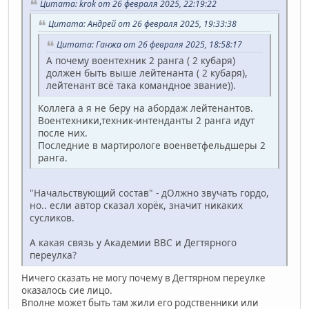
Цитата: krok от 26 февраля 2025, 22:19:22
Цитата: Андрей от 26 февраля 2025, 19:33:38
Цитата: Ганжа от 26 февраля 2025, 18:58:17
А почему воентехник 2 ранга ( 2 кубаря)
должен быть выше лейтенанта ( 2 кубаря),
лейтенант всё така командное звание)).
Коллега а я не беру на абордаж лейтенантов.
Воентехники,техник-интенданты 2 ранга идут
после них.
Последние в мартирологе военветфельдшеры 2
ранга.
"Начальствующий состав" - дОлжно звучать гордо,
но.. если автор сказал хорёк, значит никаких
сусликов.
А какая связь у Академии ВВС и Дегтярного
переулка?
Ничего сказать не могу почему в Дегтярном переулке
оказалось сие лицо.
Вполне может быть там жили его родственники или