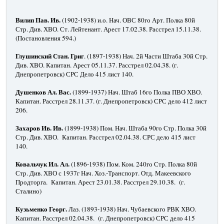
Вилип Пав. Ив.
(1902-1938) и.о. Нач. ОВС 80го Арт. Полка 80й
Стр. Див. ХВО. Ст. Лейтенант. Арест 17.02.38. Расстрел 15.11.38.
(Постановления 594.)
Глушинский Стан. Григ
. (1897-1938) Нач. 2й Части Штаба 30й Стр.
Див. ХВО. Капитан. Арест 05.11.37. Расстрел 02.04.38. (г.
Днепропетровск) СРС Дело 415 лист 140.
Душенков Ал.
Вас.
(1899-1937) Нач. Штаб 16го Полка ПВО ХВО.
Капитан. Расстрел 28.11.37. (г. Днепропетровск) СРС дело 412 лист
206.
Захаров Ив.
Ив.
(1899-1938) Пом. Нач. Штаба 90го Стр. Полка 30й
Стр. Див. ХВО. Капитан. Расстрел 02.04.38. СРС дело 415 лист
140.
Ковальчук Ил. Ал.
(1896-1938) Пом. Ком. 240го Стр. Полка 80й
Стр. Див. ХВО с 1937г Нач. Хоз.-Транспорт. Отд. Макеевского
Продторга. Капитан. Арест 23.01.38. Расстрел 29.10.38. (г.
Сталино)
Кузьменко Георг.
Лаз. (1893-1938) Нач. Чубаевского РВК ХВО.
Капитан. Расстрел 02.04.38. (г. Днепропетровск) СРС дело 415