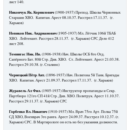
лист 140.
Никончук Як. Корнилович
(1900-1937) Препод. Школы Червонных
Старшин ХВО. Капитан. Арест 08.10.37. Расстрел 17.11.37. (г.
Харьков)
Новиков Ник. Андрианович
(1905-1937) Мл. Лётчик 106й ТБАБ
ХВО. Лейтенант. Расстрел 28.11.37. (г. Харьков) СРС Дело 412
лист 208.
Томингас Ник. Ив.
(1906-1938) Нач. Школы ОСБ 8го Отд.
Сапёрного Бат. 80й Стр. Див. ХВО. Ст. Лейтенант. Арест 21.03.38.
Расстрел 29.10.38. (г. Сталино)
Чернецкий Пётр Ант.
(1896-1937) Нач. Полигона 5й Танк. Бригады
ХВО. Капитан. Арест 21.09.37. Расстрел 17.11.37. (г. Харьков)
Журавель Ал Фил.
(1905-1937) Инструктор пропаганды и Секр.
Партбюро 121го СП 41й Стр. Див. ХВО. Политрук. Арест 11.10.37.
Расстрел 29.11.37. (г. Харьков) СРС
Горбенко Вл. Никитич
(1910-1937) Мл. Врач 75го Арт. Полка 75й
СД ХВО, Военврач 3го ранга. Арест 24.09.37. Расстрел 10.12.37. (г.
Харьков) СРС. В Мартирологе он есть но без указания должности.