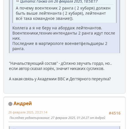
Цитата: Ганжа от 26 февраля 2025, 18:58:17
А почему воентехник 2 ранга ( 2 кубаря) должен
быть выше лейтенанта ( 2 кубаря), лейтенант
всё така командное звание)).
Коллега а я не беру на абордаж лейтенантов.
Воентехники,техник-интенданты 2 ранга идут после
них.
Последние в мартирологе военветфельдшеры 2
ранга.
"Начальствующий состав" - дОлжно звучать гордо, но..
если автор сказал хорёк, значит никаких сусликов.
А какая связь у Академии ВВС и Дегтярного переулка?
Андрей
26 февраля 2025, 23:21:14
#4516
Последнее редактирование
: 27 февраля 2025, 01:24:27 от Андрей