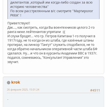
дилетантов ,который им когда-либо создан за всю
историю человечества"
По всем расстрелянным в/с смотрите "Мартиролог
РККА" !
Приветствую!!
Дак..., как смотреть, когда Вы воентехников целого 2-го
ранга ниже лейтенантов упрятали :((
И слухи бродят... что гр. Петров Капитана 1-го получил в
1917году, не то когда он из штаба, где казённые штаны
протирал, на линкор "Гангут" служить сподобился, не то
когда обратно начальником оперативной части штаба БФ
сделался. Ну... и что он в курсанты Академии ВВС в 1937г.
подался, сомневаюсь, "Консультант Управления" это
звучит.
krok
26 февраля 2025, 15:01:24
#4511
.