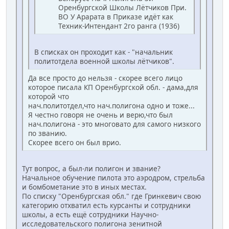
Оренбургской Школы Лётчиков При.
ВО У Арарата в Приказе идёт как
Техник-Интендант 2го ранга (1936)
В списках он проходит как - "начальник
политотдела военной школы лётчиков".
Да все просто до нельзя - скорее всего лицо
которое писала КП Оренбургской обл. - дама,для
которой что
нач.политотдел,что нач.полигона одно и тоже...
Я честно говоря не очень и верю,что был
нач.полигона - это многовато для самого низкого
по званию.
Скорее всего он был врио.
Тут вопрос, а был-ли полигон и звание?
Начальное обучение пилота это аэродром, стрельба
и бомбометание это в иных местах.
По списку "Оренбургская обл." где Гринкевич свою
категорию отхватил есть курсанты и сотрудники
школы, а есть ещё сотрудники Научно-
исследовательского полигона зенитной