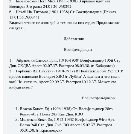
5.
Барановский Пётр Мих. (1903-1938) В приказе идёт как
Военврач 3го ранга 24.01.26. №0292
6.
Нечай Ив. Титович (1901-1938) Ст. Военфельдшер (Приказ
13.01.36. №0044)
Видимо лечили не лошадей, а тех кто на них ездил. Продолжение
следует...
Добавления
Военфельдшеры
1.
Айрапетян Самсон Григ. (1910-1938) Вонфельдшер 105й Стр.
Див. ОКДВА Арест 02.07.37. Расстрел 08.03.38. (г. Хабаровск)
2.
Горбенко Вл. Никитич (1910-1937) В Полтавской обл. Укр. ССР
просто написано Военврач ХВО (г. Лубны) А кем чем и что там и
как? Не сказано. Арест 29.09.37. Расстрел 10.12.37. Может кто-
нибудь знает
?
Военветфельдшеры
Власов Конст. Еф. (1906-1938) Ст. Военфельдшер 28го
Конно-Арт. Полка 28й Кав. Див. КВО
Молотков Викт. Ив. (1912-1938) Ветфельдшер 94го Арт.
Полка 94й Стр. Див. Сиб. ВО Арест 15.02.37. Расстрел
05.01.38. (г. Красноярск)