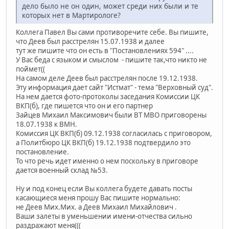
дело было не он один, может среди них были и те
которых нет в Мартирологе?
Коллега Павел Вы сами противоречите себе. Вы пишите,
что Деев был расстрелян 15.07.1938 и далее
тут же пишите что он есть в "Постановлениях 594" ....
У Вас беда с языком и смыслом - пишите так,что никто не
поймет((
На самом деле Деев был расстрелян после 19.12.1938.
Эту информация дает сайт "Истмат" - тема "Верховный суд".
На нем дается фото-протоколы заседания Комиссии ЦК
ВКП(б), где пишется что он и его партнер
Зайцев Михаил Максимович были ВТ МВО приговорены
18.07.1938 к ВМН.
Комиссия ЦК ВКП(б) 09.12.1938 согласилась с приговором,
а Политбюро ЦК ВКП(б) 19.12.1938 подтвердило это
постановление.
То что речь идет именно о нем поскольку в приговоре
дается военный склад №53.
Ну и под конец если Вы коллега будете давать посты
касающиеся меня прошу Вас пишите нормально:
не Деев Мих.Мих. а Деев Михаил Михайлович .
Ваши залеты в уменьшении имени-отчества сильно
раздражают меня(((