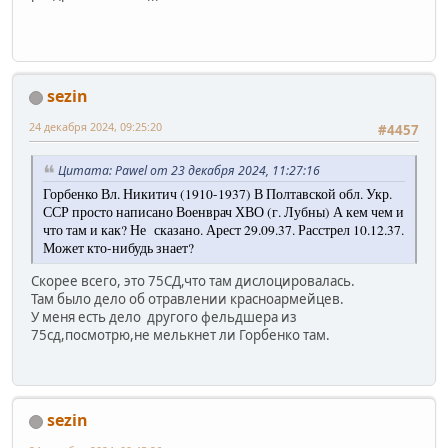
sezin
24 декабря 2024, 09:25:20
#4457
Цитата: Pawel от 23 декабря 2024, 11:27:16
Горбенко Вл. Никитич (1910-1937) В Полтавской обл. Укр.
ССР просто написано Военврач ХВО (г. Лубны) А кем чем и
что там и как? Не сказано. Арест 29.09.37. Расстрел 10.12.37.
Может кто-нибудь знает
?
Скорее всего, это 75СД,что там дислоцировалась.
Там было дело об отравлении красноармейцев.
У меня есть дело другого фельдшера из
75сд,посмотрю,не мелькнет ли Горбенко там.
sezin