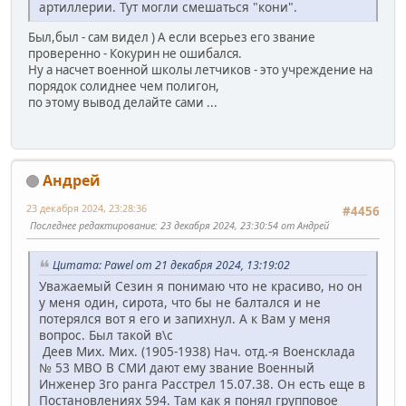
артиллерии. Тут могли смешаться "кони".
Был,был - сам видел ) А если всерьез его звание
проверенно - Кокурин не ошибался.
Ну а насчет военной школы летчиков - это учреждение на
порядок солиднее чем полигон,
по этому вывод делайте сами ...
Андрей
23 декабря 2024, 23:28:36
#4456
Последнее редактирование
: 23 декабря 2024, 23:30:54 от Андрей
Цитата: Pawel от 21 декабря 2024, 13:19:02
Уважаемый Сезин я понимаю что не красиво, но он
у меня один, сирота, что бы не балтался и не
потерялся вот я его и запихнул. А к Вам у меня
вопрос. Был такой в\с
Деев Мих. Мих. (1905-1938) Нач. отд.-я Военсклада
№ 53 МВО В СМИ дают ему звание Военный
Инженер 3го ранга Расстрел 15.07.38. Он есть еще в
Постановлениях 594. Там как я понял групповое