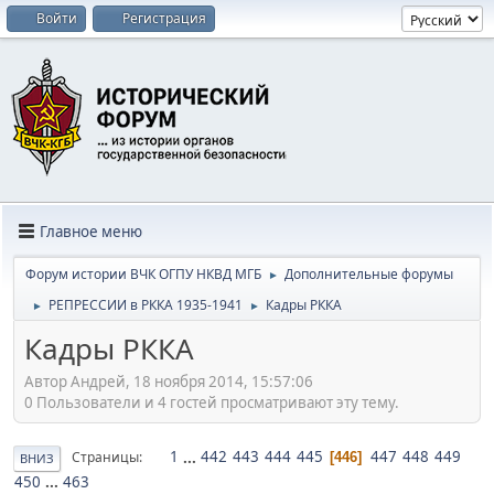
Войти
Регистрация
Главное меню
Форум истории ВЧК ОГПУ НКВД МГБ
Дополнительные форумы
►
РЕПРЕССИИ в РККА 1935-1941
Кадры РККА
►
►
Кадры РККА
Автор Андрей, 18 ноября 2014, 15:57:06
0 Пользователи и 4 гостей просматривают эту тему.
1
...
442
443
444
445
447
448
449
Страницы
446
ВНИЗ
450
...
463