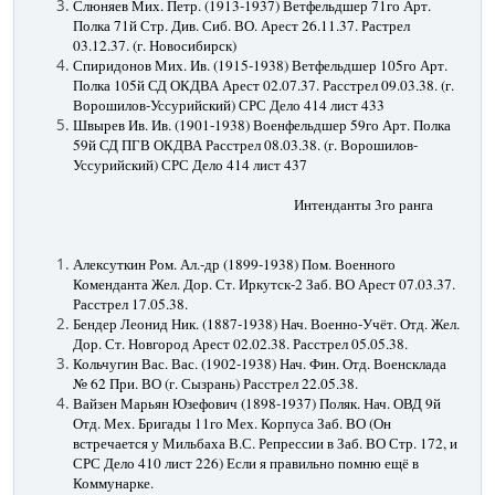
Слюняев Мих. Петр. (1913-1937) Ветфельдшер 71го Арт.
Полка 71й Стр. Див. Сиб. ВО. Арест 26.11.37. Растрел
03.12.37. (г. Новосибирск)
Спиридонов Мих. Ив. (1915-1938) Ветфельдшер 105го Арт.
Полка 105й СД ОКДВА Арест 02.07.37. Расстрел 09.03.38. (г.
Ворошилов-Уссурийский) СРС Дело 414 лист 433
Швырев Ив. Ив. (1901-1938) Военфельдшер 59го Арт. Полка
59й СД ПГВ ОКДВА Расстрел 08.03.38. (г. Ворошилов-
Уссурийский) СРС Дело 414 лист 437
Интенданты 3го ранга
Алексуткин Ром. Ал.-др (1899-1938) Пом. Военного
Коменданта Жел. Дор. Ст. Иркутск-2 Заб. ВО Арест 07.03.37.
Расстрел 17.05.38.
Бендер Леонид Ник. (1887-1938) Нач. Военно-Учёт. Отд. Жел.
Дор. Ст. Новгород Арест 02.02.38. Расстрел 05.05.38.
Кольчугин Вас. Вас. (1902-1938) Нач. Фин. Отд. Военсклада
№ 62 При. ВО (г. Сызрань) Расстрел 22.05.38.
Вайзен Марьян Юзефович (1898-1937) Поляк. Нач. ОВД 9й
Отд. Мех. Бригады 11го Мех. Корпуса Заб. ВО (Он
встречается у Мильбаха В.С. Репрессии в Заб. ВО Стр. 172, и
СРС Дело 410 лист 226) Если я правильно помню ещё в
Коммунарке.