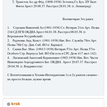
Трансток Ал.-др Фёд. (1898-1938) Эстонец Гл. Бух. ПУ Балт.
Флота Арест 29.08.37. Расстрел 28.01.38. (г. Ленинград)
Военветврач 3го ранга
1.
Сорокин Викентий Ал (1901-1938) Ст. Ветврач 21го Арт. Полка
21й СД ПГВ ОКДВА Арест 04.01.38. Расстрел 08.03.38. (г.
Ворошилов-Уссурийский)
2.
Радченко Анд. Конст. (1901-1938) Нач. Вет. Службы 78го Арт.
Полка 78й Стр. Див. Сиб. ВО (г. Барнаул)
3.
Санин Вас. Мих. (19013-1938) Ветврач 57го Арт. Полка 57го
Особого Стр. Корпуса Заб. ВО (Он есть в СРС Дело 417 лист 142)
4.
Лисковский Анатолий Корнилович (1902-1938) Нач. Вет. Части
Инженерно-Аэродромного Бат. ОКДВА Арест 20.07.37. Расстрел
28.04.38. (г. Владивосток)
С Воентехниками и Техник-Интендантами 1х и 2х рангов сложнее -
их просто больше, нужно время
krok