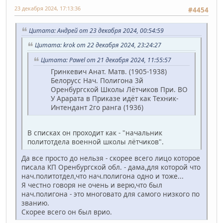
23 декабря 2024, 17:13:36
#4454
Цитата: Андрей от 23 декабря 2024, 00:54:59
Цитата: krok от 22 декабря 2024, 23:24:27
Цитата: Pawel от 21 декабря 2024, 11:55:57
Гринкевич Анат. Матв. (1905-1938)
Белорусс Нач. Полигона 3й
Оренбургской Школы Лётчиков При. ВО
У Арарата в Приказе идёт как Техник-
Интендант 2го ранга (1936)
В списках он проходит как - "начальник
политотдела военной школы лётчиков".
Да все просто до нельзя - скорее всего лицо которое
писала КП Оренбургской обл. - дама,для которой что
нач.политотдел,что нач.полигона одно и тоже...
Я честно говоря не очень и верю,что был
нач.полигона - это многовато для самого низкого по
званию.
Скорее всего он был врио.