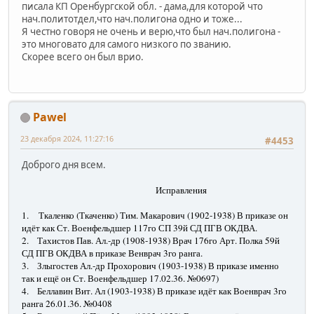
писала КП Оренбургской обл. - дама,для которой что
нач.политотдел,что нач.полигона одно и тоже...
Я честно говоря не очень и верю,что был нач.полигона -
это многовато для самого низкого по званию.
Скорее всего он был врио.
Pawel
23 декабря 2024, 11:27:16
#4453
Доброго дня всем.
Исправления
1.
Ткаленко (Ткаченко) Тим. Макарович (1902-1938) В приказе он
идёт как Ст. Военфельдшер 117го СП 39й СД ПГВ ОКДВА.
2.
Тахистов Пав. Ал.-др (1908-1938) Врач 176го Арт. Полка 59й
СД ПГВ ОКДВА в приказе Венврач 3го ранга.
3.
Злыгостев Ал.-др Прохорович (1903-1938) В приказе именно
так и ещё он Ст. Военфельдшер 17.02.36. №0697)
4.
Беллавин Вит. Ал (1903-1938) В приказе идёт как Военврач 3го
ранга 26.01.36. №0408