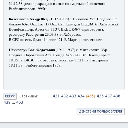
31.12.38. дело прекращено в связи со смертью обвиняемого.
Реабилитирован 1995г.
Колесников Ал.-др Фёд.
(1915-1938) г. Николаев. Укр. Среднее. Ст.
Лекпом 63го Отд. Бат. 1й Отд. Стр. Бригады ОКДВА. (г. Хабаровск).
Военфельдшер. Арест 05.11.37. ВКВС (58-7) приговорен к
расстрелу Расстрелян 23.03.38. г. Хабаровск.
В СРС он есть Дело 414 лист 421. В Мартирологе его нет.
Нечипорук Вас. Федотович
(1911-1937) с. Михайловка. Укр.
Среднее. Пиротехник Арт. Склада № 63 КВО (г. Нежин) Арест
18.06.37. ВКВС приговорен к расстрелу 17.11.37. Расстрелян
18.11.37. Реабилитирован 1957г
1
...
431
432
433
434
436
437
438
Страницы
435
ВВЕРХ
439
...
463
ДЕЙСТВИЯ ПОЛЬЗОВАТЕЛЯ