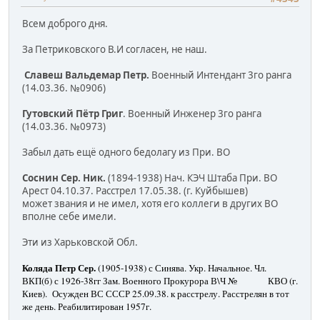
Всем доброго дня.
За Петриковского В.И согласен, не наш.
Славеш Вальдемар Петр.
Военный Интендант 3го ранга
(14.03.36. №0906)
Гутовский Пётр Григ
. Военный Инженер 3го ранга
(14.03.36. №0973)
Забыл дать ещё одного бедолагу из При. ВО
Соснин Сер. Ник.
(1894-1938) Нач. КЭЧ Штаба При. ВО
Арест 04.10.37. Расстрел 17.05.38. (г. Куйбышев)
может звания и не имел, хотя его коллеги в других ВО
вполне себе имели.
Эти из Харьковской Обл.
Коляда Петр Сер.
(1905-1938) с Синява. Укр. Начальное. Чл.
ВКП(б) с 1926-38гг Зам. Военного Прокурора В\Ч № КВО (г.
Киев). Осужден ВС СССР 25.09.38. к расстрелу. Расстрелян в тот
же день. Реабилитирован 1957г.