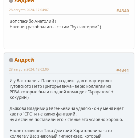
Андрей
28 августа 2024, 17:04:07
#4340
Вот спасибо Анатолий !
Наконец разобрались - с этим "бухгалтером" )
Андрей
28 августа 2024, 18:02:00
#4341
И у Вас коллега Павел праздник - дал в мартиролог
Гутовского Петр Григорьевича - верю коллегам из
РГВА которые были в одной команде с "Араратом" +
Кокурин )
Дьякова Владимир Евгеньевича удаляю - он у меня идет
как по "СРС" и не каких фантазий ,
ну а если не поставили его к стенке это условно хорошо.
Насчет капитана Пака Дмитрий Харитоновича - это
коллега у Вас знакомый гипнотизер, который