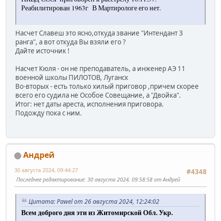
Реабилитирован 1963г В Мартирологе его нет.
Насчет Славеш это ясно,откуда звание "Интендант 3
ранга", а вот откуда Вы взяли его ?
Дайте источник !
Насчет Кюля - он не преподаватель, а инженер АЭ 11
военной школы ПИЛОТОВ, Луганск
Во-вторых - есть только хилый приговор ,причем скорее
всего его судила не Особое Совещание, а "Двойка".
Итог: нет даты ареста, исполнения приговора.
Подожду пока с ним.
Андрей
30 августа 2024, 09:44:27
#4348
Последнее редактирование
: 30 августа 2024, 09:58:58 от Андрей
Цитата: Pawel от 26 августа 2024, 12:24:02
Всем доброго дня эти из Житомирской Обл. Укр.