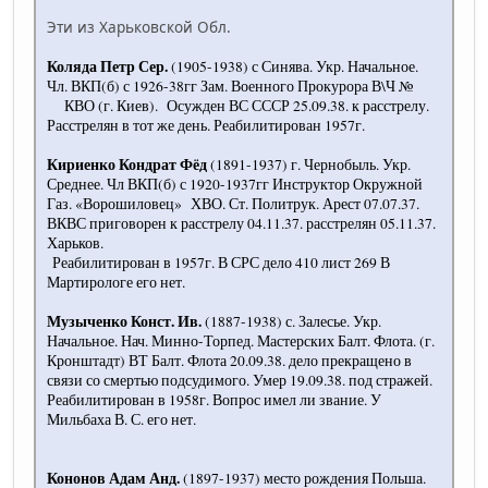
Эти из Харьковской Обл.
Коляда Петр Сер.
(1905-1938) с Синява. Укр. Начальное.
Чл. ВКП(б) с 1926-38гг Зам. Военного Прокурора В\Ч №
КВО (г. Киев). Осужден ВС СССР 25.09.38. к расстрелу.
Расстрелян в тот же день. Реабилитирован 1957г.
Кириенко Кондрат Фёд
(1891-1937) г. Чернобыль. Укр.
Среднее. Чл ВКП(б) с 1920-1937гг Инструктор Окружной
Газ. «Ворошиловец» ХВО. Ст. Политрук. Арест 07.07.37.
ВКВС приговорен к расстрелу 04.11.37. расстрелян 05.11.37.
Харьков.
Реабилитирован в 1957г. В СРС дело 410 лист 269 В
Мартирологе его нет.
Музыченко Конст. Ив.
(1887-1938) с. Залесье. Укр.
Начальное. Нач. Минно-Торпед. Мастерских Балт. Флота. (г.
Кронштадт) ВТ Балт. Флота 20.09.38. дело прекращено в
связи со смертью подсудимого. Умер 19.09.38. под стражей.
Реабилитирован в 1958г. Вопрос имел ли звание. У
Мильбаха В. С. его нет.
Кононов Адам Анд.
(1897-1937) место рождения Польша.