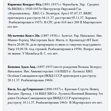
Кириенко Кондрат Фёд
(1891-1937) г. Чернобыль. Укр. Среднее.
Чл ВКП(б) с 1920-1937гг Инструктор Окружной Газ.
«Ворошиловец» ХВО. Ст. Политрук. Арест 07.07.37. ВКВС
приговорен к расстрелу 04.11.37. расстрелян 05.11.37. Харьков.
Реабилитирован в 1957г. В СРС дело 410 лист 269 В Мартирологе
его нет.
Музыченко Конст. Ив.
(1887-1938) с. Залесье. Укр. Начальное. Нач.
Минно-Торпед. Мастерских Балт. Флота. (г. Кронштадт) ВТ Балт.
Флота 20.09.38. дело прекращено в связи со смертью подсудимого.
Умер 19.09.38. под стражей. Реабилитирован в 1958г. Вопрос имел
ли звание. У Мильбаха В. С. его нет.
Кононов Адам Анд.
(1897-1937) место рождения Польша. Белорус.
Начальное. Нач. Авиамастерских 11й ВШЛ (г. Луганск) ХВО.
Особым Совещанием при НКВД СССР приговорен к расстрелу
20.11.37. Реабилитирован 1960г.
Кюль Ал.-др Генрихович
(1890-1937) с. Красные-Струги. Немец.
Высшее. Препод. 11й ВШЛ ХВО (г. Луганск) Военный Инженер 3го
ранга Особым Совещанием при НКВД СССР приговорен к
расстрелу 10.11.37. Реабилитирован 1963г В Мартирологе его нет.