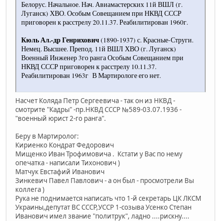
Белорус. Начальное. Нач. Авиамастерских 11й ВШЛ (г.
Луганск) ХВО. Особым Совещанием при НКВД СССР
приговорен к расстрелу 20.11.37. Реабилитирован 1960г.
Кюль Ал.-др Генрихович
(1890-1937) с. Красные-Струги.
Немец. Высшее. Препод. 11й ВШЛ ХВО (г. Луганск)
Военный Инженер 3го ранга Особым Совещанием при
НКВД СССР приговорен к расстрелу 10.11.37.
Реабилитирован 1963г В Мартирологе его нет.
Насчет Коляда Петр Сергеевича - так он из НКВД -
смотрите "Кадры" -пр.НКВД СССР №589-03.07.1936 -
"военный юрист 2-го ранга".
Беру в Мартиролог:
Кириенко Кондрат Федорович
Мищенко Иван Трофимовича . Кстати у Вас по нему
опечатка - написали Тихонович )
Матчук Евстафий Иванович
Зинкевич Павел Павлович - а он был - просмотрели Вы
коллега )
Рука не поднимается написать что 1-й секретарь ЦК ЛКСМ
Украины,депутат ВС СССР,УССР 1-созыва Усенко Степан
Иванович имел звание "политрук", ладно ....рискну....