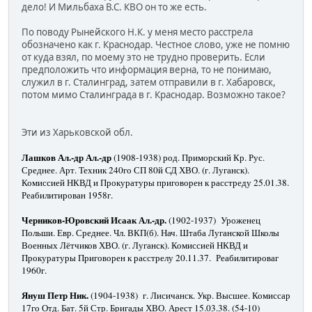
дело! И Мильбаха В.С. КВО он то же есть.
По поводу Рынейского Н.К. у меня место расстрела
обозначено как г. Краснодар. Честное слово, уже не помню
от куда взял, по моему это не трудно проверить. Если
предположить что информация верна, то не понимаю,
служил в г. Сталинград, затем отправили в г. Хабаровск,
потом мимо Сталинграда в г. Краснодар. Возможно такое?
Эти из Харьковской обл.
Лашков Ал.-др Ал.-др
(1908-1938) род. Приморский Кр. Рус.
Среднее. Арт. Техник 240го СП 80й СД ХВО. (г. Луганск).
Комиссией НКВД и Прокуратуры приговорен к расстреду 25.01.38.
Реабилитирован 1958г.
Черников-Юровский Исаак Ал.-др.
(1902-1937) Уроженец
Польши. Евр. Среднее. Чл. ВКП(б). Нач. Штаба Луганской Школы
Военных Лётчиков ХВО. (г. Луганск). Комиссией НКВД и
Прокуратуры Приговорен к расстрелу 20.11.37. Реабилитироваг
1960г.
Януш Петр Ник.
(1904-1938) г. Лисичанск. Укр. Высшее. Комиссар
17го Отд. Бат. 5й Стр. Бригады ХВО. Арест 15.03.38. (54-10)