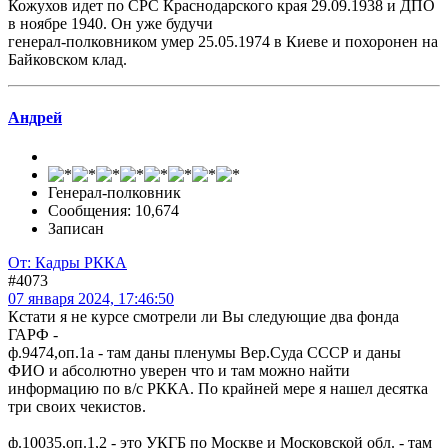
Кожухов идет по СРС Краснодарского края 29.09.1938 и ДПО
в ноябре 1940. Он уже будучи
генерал-полковником умер 25.05.1974 в Киеве и похоронен на
Байковском клад.
Андрей
Генерал-полковник
Сообщения: 10,674
Записан
От: Кадры РККА
#4073
07 января 2024, 17:46:50
Кстати я не курсе смотрели ли Вы следующие два фонда
ГАРФ -
ф.9474,оп.1а - там даны пленумы Вер.Суда СССР и даны
ФИО и абсолютно уверен что и там можно найти
информацию по в/с РККА. По крайней мере я нашел десятка
три своих чекистов.
ф.10035,оп.1,2 - это УКГБ по Москве и Московской обл. - там