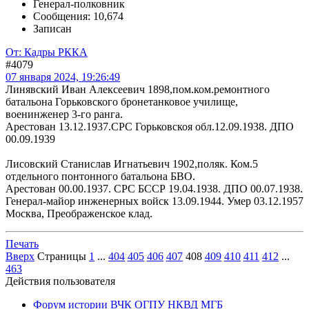
Генерал-полковник
Сообщения: 10,674
Записан
От: Кадры РККА
#4079
07 января 2024, 19:26:49
Линявский Иван Алексеевич 1898,пом.ком.ремонтного
батальона Горьковского бронетанковое училище,
военинженер 3-го ранга.
Арестован 13.12.1937.СРС Горьковскоя обл.12.09.1938. ДПО
00.09.1939
Лисовский Станислав Игнатьевич 1902,поляк. Ком.5
отдельного понтонного батальона БВО.
Арестован 00.00.1937. СРС БССР 19.04.1938. ДПО 00.07.1938.
Генерал-майор инженерных войск 13.09.1944. Умер 03.12.1957
Москва, Преображенское клад.
Печать
Вверх
Страницы
1
...
404
405
406
407
408
409
410
411
412
...
463
Действия пользователя
Форум истории ВЧК ОГПУ НКВД МГБ