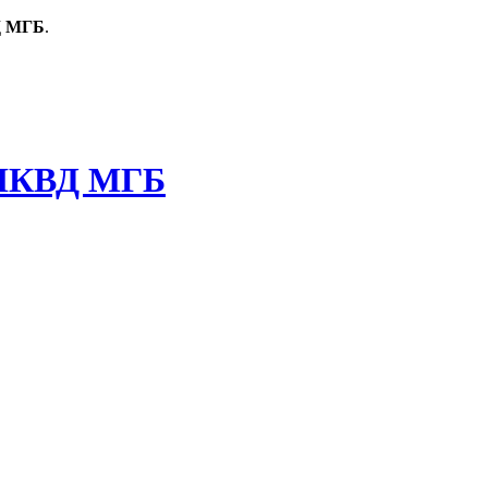
Д МГБ
.