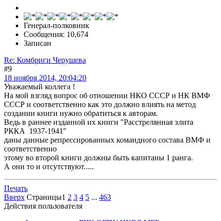
Генерал-полковник
Сообщения: 10,674
Записан
Re: Комбриги Черушева
#9
18 ноября 2014, 20:04:20
Уважаемый коллега !
На мой взгляд вопрос об отношении НКО СССР и НК ВМФ
СССР и соответственно как это должно влиять на метод
создании книги нужно обратиться к авторам.
Ведь в раннее изданной их книги "Расстрелянная элита
РККА 1937-1941"
даны данные репрессированных командного состава ВМФ и
соответственно
этому во второй книги должны быть капитаны 1 ранга.
А они то и отсутствуют.....
Печать
Вверх
Страницы
1
2
3
4
5
...
463
Действия пользователя