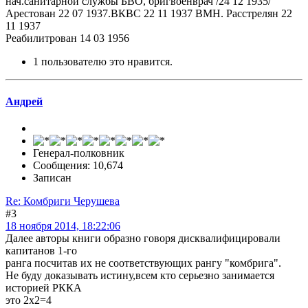
нач.санитарной службы БВО, бригвоенврач /24 12 1935/
Арестован 22 07 1937.ВКВС 22 11 1937 ВМН. Расстрелян 22
11 1937
Реабилитрован 14 03 1956
1 пользователю это нравится.
Андрей
Генерал-полковник
Сообщения: 10,674
Записан
Re: Комбриги Черушева
#3
18 ноября 2014, 18:22:06
Далее авторы книги образно говоря дисквалифицировали
капитанов 1-го
ранга посчитав их не соответствующих рангу "комбрига".
Не буду доказывать истину,всем кто серьезно занимается
историей РККА
это 2х2=4