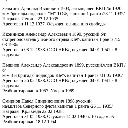
Зельтинг Арнольд Иванович 1903, латыш,член ВКП /б/ 1920
ком.бригады подлодок "М" ТОФ, капитан 1 ранга /28 11 1935/
Награды: Ленина 23 12 1935
Арестован 11 12 1937. Осужден к лишению свободы
Иконников Александр Алексеевич 1890, русский,б/п
ст.преподователь учебного отряда КБФ, капитан 1 ранга /15
03 1936/
Арестован 08 12 1938. ОСО НКВД осужден 04 01 1941 к 8
годам л/с
Пышнов Александр Александрович 1899, русский,член ВКП /
б/
ком.3-й бригады подлодок КБФ, капитан 1 ранга /31 05 1936/
Арестован 26 02 1938. ОСО НКВД осужден 04 01 1941 к 8
годам л/с
Реабилитирован в 1957. Умер в 1989
Смирнов Павел Спиридонович 1898,русский
нач.штаба Северного флота,капитан 1 ранга /26 11 1935/
Награды: Кр.Звезда 22 02 1938.
Арестован 31 05 1938. Осужден 14 02 1940 к 10 годам л/с
Реабилитирован 18 12 1954