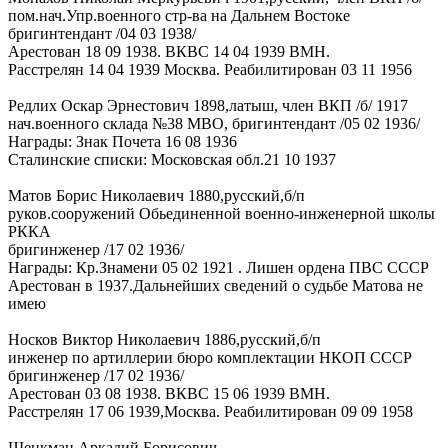
пом.нач.Упр.военного стр-ва на Дальнем Востоке
бригинтендант /04 03 1938/
Арестован 18 09 1938. ВКВС 14 04 1939 ВМН.
Расстрелян 14 04 1939 Москва. Реабилитирован 03 11 1956
Редлих Оскар Эрнестович 1898,латыш, член ВКП /б/ 1917
нач.военного склада №38 МВО, бригинтендант /05 02 1936/
Награды: Знак Почета 16 08 1936
Сталинские списки: Московская обл.21 10 1937
Матов Борис Николаевич 1880,русский,б/п
руков.сооружений Обьединенной военно-инженерной школы
РККА
бригинженер /17 02 1936/
Награды: Кр.Знамени 05 02 1921 . Лишен ордена ПВС СССР
Арестован в 1937.Дальнейших сведений о судьбе Матова не
имею
Носков Виктор Николаевич 1886,русский,б/п
инженер по артиллерии бюро комплектации НКОП СССР
бригинженер /17 02 1936/
Арестован 03 08 1938. ВКВС 15 06 1939 ВМН.
Расстрелян 17 06 1939,Москва. Реабилитирован 09 09 1958
Шенкман Аркадий Борисович