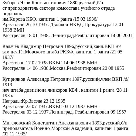
Зубарев Яков Константинович 1880,русский,б/п
ст.преподователь сектора комсостава учебного отряда
подлодок
им.Кирова КБФ, капитан 1 ранга /15 03 1936/
Арестован 26 10 1937. Двойкой НКВД-Прокуратура 12 01
1938 ВМН
Расстрелян 18 01 1938, Ленинград.Реабилитирован 14 06 2001
Калачев Владимир Петрович 1896,русский,канд.ВКП /б/
зам.нач.Гл.Морского штаба РККФ, капитан 1 ранга /21 05
1937/
Арестован 17 02 1938.ВКВС 14 06 1938 ВМН.
Расстрелян 14 06 1938,Москва.Реабилитирован 20 08 1955
Куприянов Александр Петрович 1897,русский,член ВКП /б/
1919
нач.штаба дивизиона линкоров КБФ, капитан 1 ранга /28 11
1935/
Награды:Кр.Звезда 23 12 1935
Арестован 22 07 1937.ВКВС 03 12 1937 ВМН
Расстрелян 03 12 1937,Ленинград. Реабилитирован 09 1957
Мигаловский Константин Александрович 1893,русский,б/п
преподаватель Военно-Морской Академии, капитан 1 ранга
/02 12 1935/