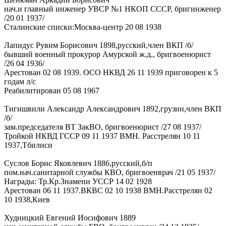
нач.и главный инженер УВСР №1 НКОП СССР, бригинженер
/20 01 1937/
Сталинские списки:Москва-центр 20 08 1938
Лапидус Рувим Борисович 1898,русский,член ВКП /б/
бывший военный прокурор Амурской ж.д., бригвоенюрист
/26 04 1936/
Арестован 02 08 1939. ОСО НКВД 26 11 1939 приговорен к 5
годам л/с
Реабилитирован 05 08 1967
Тигишвили Александр Александрович 1892,грузин,член ВКП
/б/
зам.председателя ВТ ЗакВО, бригвоенюрист /27 08 1937/
Тройкой НКВД ГССР 09 11 1937 ВМН. Расстрелян 10 11
1937,Тбилиси
Суслов Борис Яковлевич 1886,русский,б/п
пом.нач.санитарной службы КВО, бригвоенврач /21 05 1937/
Награды: Тр.Кр.Знамени УССР 14 02 1928
Арестован 06 11 1937.ВКВС 02 10 1938 ВМН.Расстрелян 02
10 1938,Киев
Худницкий Евгений Иосифович 1889