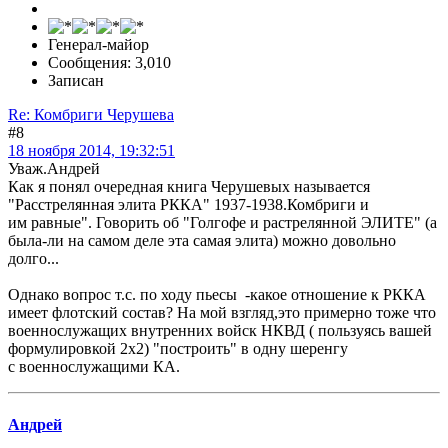
Генерал-майор
Сообщения: 3,010
Записан
Re: Комбриги Черушева
#8
18 ноября 2014, 19:32:51
Уваж.Андрей
Как я понял очередная книга Черушевых называется
"Расстрелянная элита РККА" 1937-1938.Комбриги и
им равные". Говорить об "Голгофе и растрелянной ЭЛИТЕ" (а
была-ли на самом деле эта самая элита) можно довольно
долго...
Однако вопрос т.с. по ходу пьесы -какое отношение к РККА
имеет флотский состав? На мой взгляд,это примерно тоже что
военнослужащих внутренних войск НКВД ( пользуясь вашей
формулировкой 2х2) "построить" в одну шеренгу
с военнослужащими КА.
Андрей