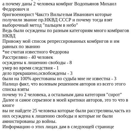
а почему даны 2 человека комбриг Водопьянов Михаил
Федорович и
бригвоенюрист Чакстэ Вильгельм Иванович которые
получили звание пр.НКВД СССР и почему тогда взят
выборочный метод "пальцем в небо"
Ведь были осуждены по разным категориям много комбригов
НКВД
Привожу мой список репрессированных комбригов и им
равных по званию
*не считая известного Федорова
Расстреляно - 40 человек
осуждены к лишению свободы - 8
умер во время следствия - 1
дело прекрашено,освобождены - 3
были на 100% арестованы но судьба мне не известна - 3
Налицо факт, что волевым решением авторов из всего этого
списка взяты
почему то 2 человека, а остальным дана категория "сирот"
Далее и самое серьезное в моей критики авторов, это то что в
книге
вы не найдете 25 человека которые были расстреляны,часть из
них осуждена к лишению свободы и которые не были
амнистированы до войны.
Информацию о этих лицах дам в следующей странице