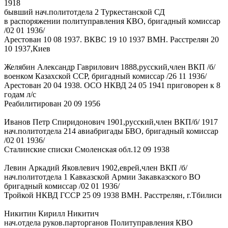
1918
бывший нач.политотдела 2 Туркестанской СД
в распоряжении политуправления КВО, бригадный комиссар
/02 01 1936/
Арестован 10 08 1937. ВКВС 19 10 1937 ВМН. Расстрелян 20
10 1937,Киев
Желябин Александр Гаврилович 1888,русский,член ВКП /б/
военком Казахской ССР, бригадный комиссар /26 11 1936/
Арестован 20 04 1938. ОСО НКВД 24 05 1941 приговорен к 8
годам л/с
Реабилитирован 20 09 1956
Иванов Петр Спиридонович 1901,русский,член ВКП/б/ 1917
нач.политотдела 214 авиабригады БВО, бригадный комиссар
/02 01 1936/
Сталинские списки Смоленская обл.12 09 1938
Левин Аркадий Яковлевич 1902,еврей,член ВКП /б/
нач.политотдела 1 Кавказской Армии Закавказского ВО
бригадный комиссар /02 01 1936/
Тройкой НКВД ГССР 25 09 1938 ВМН. Расстрелян, г.Тбилиси
Никитин Кирилл Никитич
нач.отдела руков.парторганов Политуправления КВО