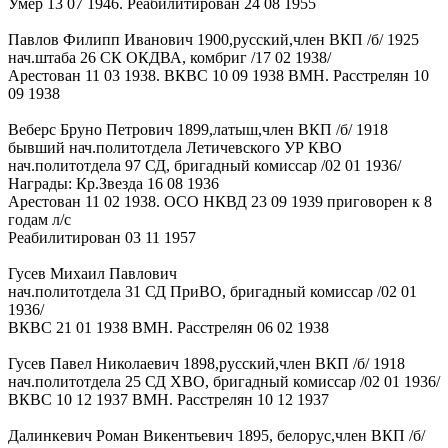
Умер 13 07 1946. Реабилитирован 24 08 1955
Павлов Филипп Иванович 1900,русский,член ВКП /б/ 1925
нач.штаба 26 СК ОКДВА, комбриг /17 02 1938/
Арестован 11 03 1938. ВКВС 10 09 1938 ВМН. Расстрелян 10
09 1938
Веберс Бруно Петрович 1899,латыш,член ВКП /б/ 1918
бывший нач.политотдела Летичевского УР КВО
нач.политотдела 97 СД, бригадный комиссар /02 01 1936/
Награды: Кр.Звезда 16 08 1936
Арестован 11 02 1938. ОСО НКВД 23 09 1939 приговорен к 8
годам л/с
Реабилитирован 03 11 1957
Гусев Михаил Павлович
нач.политотдела 31 СД ПриВО, бригадный комиссар /02 01
1936/
ВКВС 21 01 1938 ВМН. Расстрелян 06 02 1938
Гусев Павел Николаевич 1898,русский,член ВКП /б/ 1918
нач.политотдела 25 СД ХВО, бригадный комиссар /02 01 1936/
ВКВС 10 12 1937 ВМН. Расстрелян 10 12 1937
Далинкевич Роман Викентьевич 1895, белорус,член ВКП /б/