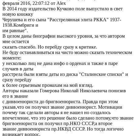
февраля 2016, 22:07:12 от Alex
В 2014 году издательство Кучково поле выпустило в свет
новую книжку
Черушева и его сына "Расстрелянная элита РККА" 1937-
1938.Комбриги и
им равные".
В целом даны биографии высокого уровня, за что автором
мне остается
сказать спасибо. Но перейду сразу к критике.
Не буду останавливаться на чисто можно сказать техническом
моменте:
у несколько лиц не дана инфо о орденах и также в паре
случаев в даты
расстрела были взяты даты из диска "Сталинские списки" и
сразу перейду
к более серьезным промахам на мой взгляд.
Авторы наказали Гомерова Николай Николаевича понизив
его в звание
с диввоенюриста до бригвоенюриста. Правда при этом
указав,что он получил звание диввоенюрист. Мотивации
почему так сделали авторы я не нашел но создалось
впечетление, что это решение было сделано потому,что звание
бригвоенюриста он получил пр.НКО СССР,а второе
звание диввоенюриста пр.НКВД СССР. Но тогда логично
возникает вопрос,