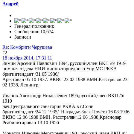
Андрей
Генерал-полковник
Сообщения: 10,674
Записан
Re: Комбриги Черушева
#2
18 ноября 2014, 17:31:11
Зимин Арсений Павлович 1894, русский,член ВКП /б/ 1919
пом.нач.отдела НИИ минно-торпедного Упр.МС РККА
бригинтендант /31 05 1936/
Арестован 05 10 1937. ВКВС 23 02 1938 ВМН.Расстрелян 23
02 1938, Ленингр.
Иванов Александр Николаевич 1895,русский,член ВКП /б/
1919
нач.Центрального санатория РККА в г.Сочи
бригинтендант /24 12 1935/. Награды: Знак Почета 16 08 1936
ВКВС 12 06 1938 ВМН. Расстрелян 12 06 1938,Краснодар
Реабилитирован 13 10 1956
Монахов Николай Меркурьевич 1901,русский, член ВКП /б/