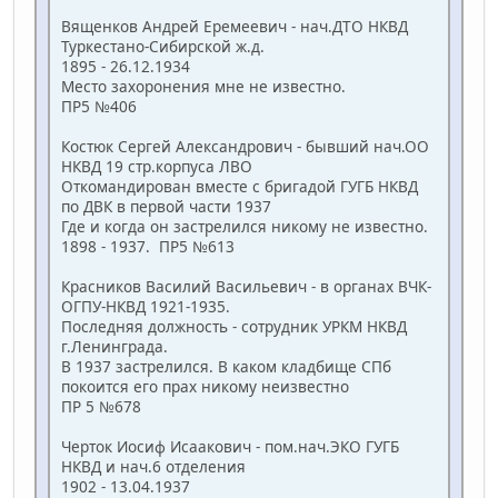
Вященков Андрей Еремеевич - нач.ДТО НКВД
Туркестано-Сибирской ж.д.
1895 - 26.12.1934
Место захоронения мне не известно.
ПР5 №406
Костюк Сергей Александрович - бывший нач.ОО
НКВД 19 стр.корпуса ЛВО
Откомандирован вместе с бригадой ГУГБ НКВД
по ДВК в первой части 1937
Где и когда он застрелился никому не известно.
1898 - 1937. ПР5 №613
Красников Василий Васильевич - в органах ВЧК-
ОГПУ-НКВД 1921-1935.
Последняя должность - сотрудник УРКМ НКВД
г.Ленинграда.
В 1937 застрелился. В каком кладбище СПб
покоится его прах никому неизвестно
ПР 5 №678
Черток Иосиф Исаакович - пом.нач.ЭКО ГУГБ
НКВД и нач.6 отделения
1902 - 13.04.1937