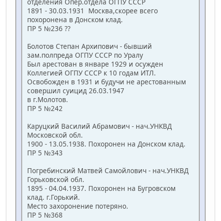
отделения Опер.отдела ОГПУ СССР
1891 - 30.03.1931 Москва,скорее всего
похоронена в Донском клад.
ПР 5 №236 ??
Болотов Степан Архипович - бывший
зам.полпреда ОГПУ СССР по Уралу
Был арестован в январе 1929 и осужден
Коллегией ОГПУ СССР к 10 годам ИТЛ.
Освобожден в 1931 и будучи не арестованным
совершил суицид 26.03.1947
в г.Молотов.
ПР 5 №242
Каруцкий Василий Абрамович - нач.УНКВД
Московской обл.
1900 - 13.05.1938. Похоронен на Донском клад.
ПР 5 №343
Погребинский Матвей Самойлович - нач.УНКВД
Горьковской обл.
1895 - 04.04.1937. Похоронен на Бугровском
клад. г.Горький.
Место захоронение потеряно.
ПР 5 №368