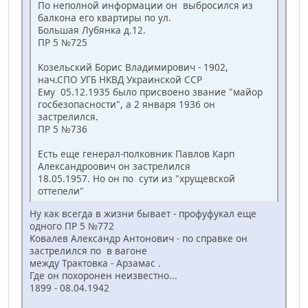
По неполной информации он выбросился из
балкона его квартиры по ул.
Большая Лубянка д.12.
ПР 5 №725
Козельский Борис Владимирович - 1902,
нач.СПО УГБ НКВД Украинской ССР
Ему 05.12.1935 было присвоено звание "майор
госбезопасности", а 2 января 1936 он
застрелился.
ПР 5 №736
Есть еще генерал-полковник Павлов Карп
Александроович он застрелился
18.05.1957. Но он по сути из "хрущевской
оттепели"
Ну как всегда в жизни бывает - профуфукал еще
одного ПР 5 №772
Ковалев Александр Антонович - по справке он
застрелился по в вагоне
между Трактовка - Арзамас .
Где он похоронен неизвестно...
1899 - 08.04.1942