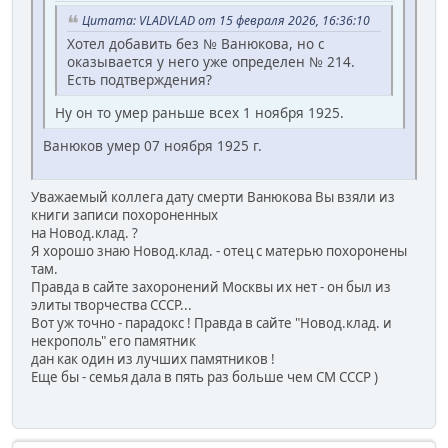
Цитата: VLADVLAD от 15 февраля 2026, 16:36:10
Хотел добавить без № Ванюкова, но с
оказывается у него уже определен № 214.
Есть подтверждения?
Ну он то умер раньше всех 1 ноября 1925.
Ванюков умер 07 ноября 1925 г.
Уважаемый коллега дату смерти Ванюкова Вы взяли из
книги записи похороненных
на Новод.клад. ?
Я хорошо знаю Новод.клад. - отец с матерью похоронены
там.
Правда в сайте захоронений Москвы их нет - он был из
элиты творчества СССР...
Вот уж точно - парадокс ! Правда в сайте "Новод.клад. и
некрополь" его памятник
дан как один из лучших памятников !
Еще бы - семья дала в пять раз больше чем СМ СССР )