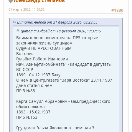
Александр Степанов
01 марта 2026, 11:50:52
#1830
Цитата: Андрей от 21 февраля 2026, 03:23:55
Цитата: Андрей от 18 февраля 2026, 17:37:15
Внимательно посмотрел на ПР5 которые
закончили жизнь суицидом,
будучи НЕ АРЕСТОВАННЫМ
Вот они:
Гульбис Роберт Иванович -
нач."Азнефтикомбината" - кандидат в депутаты
ВС СССР
1899 - 04.12.1937 Баку.
О нем в центр.газете "Заря Востока" 23.11.1937
дана статья о нем.
ПР 5 №88
Карга Самуил Абрамович - зам.пред.Одесского
облисполкома
1893 - 15.02.1937
ПР 5 №153
Грундман Эльза Яковлевна - пом.нач.3