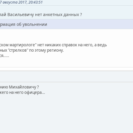
 августа 2017, 20:43:51
лай Васильевичу нет анкетных данных ?
ормация об увольнении
ском мартирологе" нет никаких справок на него, а ведь
ных "стрелков" по этому региону.
.....
гению Михайловичу ?
его на него офицера...