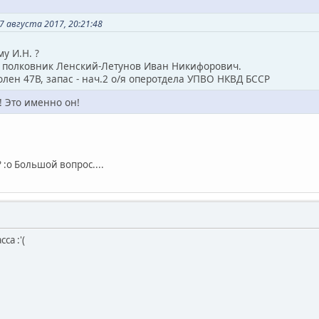
 августа 2017, 20:21:48
у И.Н. ?
о полковник Ленский-Летунов Иван Никифорович.
олен 47В, запас - нач.2 о/я оперотдела УПВО НКВД БССР
 Это именно он!
 :o Большой вопрос....
са :'(