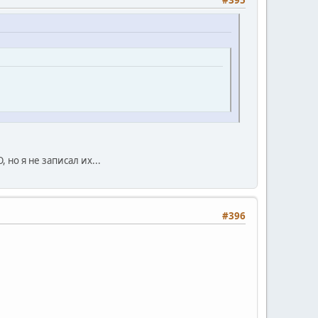
#395
но я не записал их...
#396