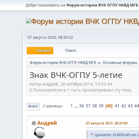
Добро пожаловать на
Форум истории ВЧК ОГПУ НКВД МГБ
.
07 августа 2026, 08:30:32
Начало
Поиск
Форум истории ВЧК ОГПУ НКВД МГБ
Основные форумы
►
Знак ВЧК-ОГПУ 5-летие
Автор Андрей, 28 октября 2014, 13:02:44
0 Пользователи и 1 гость просматривают эту тему.
1
...
36
37
38
39
41
42
43
4
Страницы
40
ВНИЗ
Андрей
27 августа 2017, 20:27:03
Цитата: VLADVLAD от 27