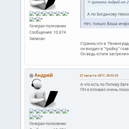
Цитата: Андрей от 27
А по Богданову Нико
Нет, только Ваша инф
Генерал-полковник
Сообщения: 10,674
Записан
Странно,что в "Ленинград
он входил в "тройку" глав
Он ведь кстати застрелился
Андрей
27 августа 2017, 20:55:25
А что есть по Попову Ев
ПН я отловил очень похож
Генерал-полковник