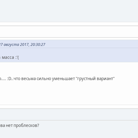
 августа 2017, 20:30:27
масса :'(
.... :D..что весьма сильно уменьшает "грустный вариант"
ва нет проблесков?