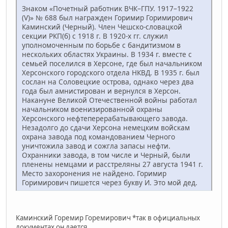
Знаком «Почетный работник ВЧК–ГПУ. 1917–1922
(V)» № 688 был награжден Горимир Горимирович
Каминский (Черный). Член Чешско-словацкой
секции РКП(б) с 1918 г. В 1920-х гг. служил
уполномоченным по борьбе с бандитизмом в
нескольких областях Украины. В 1934 г. вместе с
семьей поселился в Херсоне, где был начальником
Херсонского городского отдела НКВД. В 1935 г. был
сослан на Соловецкие острова, однако через два
года был амнистирован и вернулся в Херсон.
Накануне Великой Отечественной войны работал
начальником военизированной охраны
Херсонского нефтеперерабатывающего завода.
Незадолго до сдачи Херсона немецким войскам
охрана завода под командованием Черного
уничтожила завод и сожгла запасы нефти.
Охранники завода, в том числе и Черный, были
пленены немцами и расстреляны 27 августа 1941 г.
Место захоронения не найдено. Горимир
Горимирович пишется через букву И. Это мой дед.
Каминский Горемир Горемирович *так в официальных
документах он дается