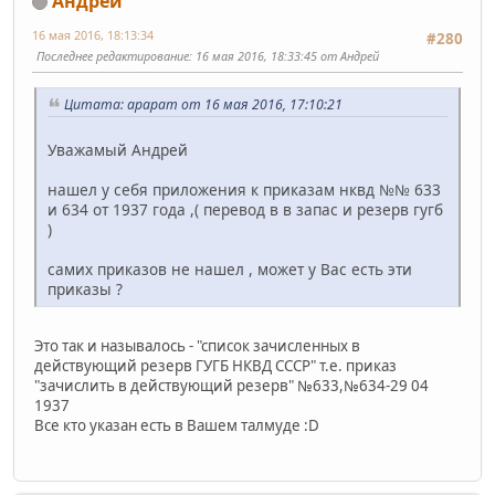
Андрей
16 мая 2016, 18:13:34
#280
Последнее редактирование
: 16 мая 2016, 18:33:45 от Андрей
Цитата: арарат от 16 мая 2016, 17:10:21
Уважамый Андрей
нашел у себя приложения к приказам нквд №№ 633
и 634 от 1937 года ,( перевод в в запас и резерв гугб
)
самих приказов не нашел , может у Вас есть эти
приказы ?
Это так и называлось - "список зачисленных в
действующий резерв ГУГБ НКВД СССР" т.е. приказ
"зачислить в действующий резерв" №633,№634-29 04
1937
Все кто указан есть в Вашем талмуде :D