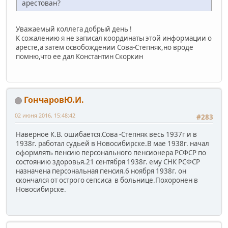
арестован?
Уважаемый коллега добрый день !
К сожалению я не записал координаты этой информации о
аресте,а затем освобождении Сова-Степняк,но вроде
помню,что ее дал Константин Скоркин
ГончаровЮ.И.
02 июня 2016, 15:48:42
#283
Наверное К.В. ошибается.Сова -Степняк весь 1937г и в
1938г. работал судьей в Новосибирске.В мае 1938г. начал
оформлять пенсию персонального пенсионера РСФСР по
состоянию здоровья.21 сентября 1938г. ему СНК РСФСР
назначена персональная пенсия.6 ноября 1938г. он
скончался от острого сепсиса в больнице.Похоронен в
Новосибирске.