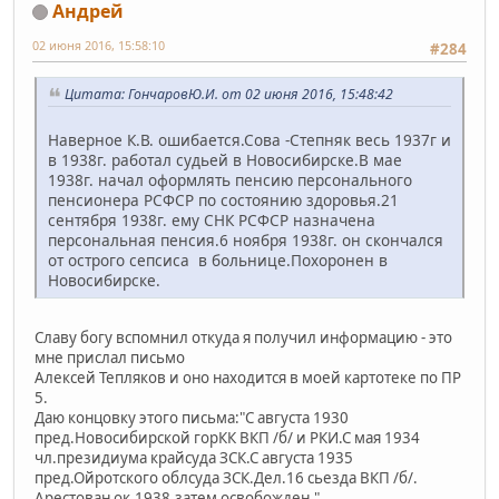
Андрей
02 июня 2016, 15:58:10
#284
Цитата: ГончаровЮ.И. от 02 июня 2016, 15:48:42
Наверное К.В. ошибается.Сова -Степняк весь 1937г и
в 1938г. работал судьей в Новосибирске.В мае
1938г. начал оформлять пенсию персонального
пенсионера РСФСР по состоянию здоровья.21
сентября 1938г. ему СНК РСФСР назначена
персональная пенсия.6 ноября 1938г. он скончался
от острого сепсиса в больнице.Похоронен в
Новосибирске.
Славу богу вспомнил откуда я получил информацию - это
мне прислал письмо
Алексей Тепляков и оно находится в моей картотеке по ПР
5.
Даю концовку этого письма:"С августа 1930
пред.Новосибирской горКК ВКП /б/ и РКИ.С мая 1934
чл.президиума крайсуда ЗСК.С августа 1935
пред.Ойротского облсуда ЗСК.Дел.16 сьезда ВКП /б/.
Арестован ок.1938,затем освобожден."