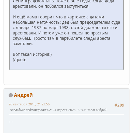
Ленинградском МГБ. Тоже в 30-е годы. Когда деда
арестовали, он побоялся заступиться.
И ещё мама говорит, что в карточке с датами
небольшая неточность: дед был председателем суда
с января 1937 по март 1938, с этой должности его и
арестовали. И потом уже он пошел по простым
службам. Просто там в партбилете следы ареста
заметали.
Вот такая история:)
[/quote
Андрей
26 сентября 2015, 21:23:56
#209
Последнее редактирование
: 23 апреля 2023, 11:13:18 от Андрей
...