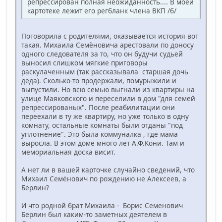
репрессирован полная неожиданность.... В моей
картотеке лежит его регбланк члена ВКП /б/
Поговорила с родителями, оказывается история вот
такая. Михаила Семёновича арестовали по доносу
одного следователя за то, что он будучи судьей
выносил слишком мягкие приговоры
раскулаченным (так рассказывала старшая дочь
деда). Сколько-то продержали, помурыжили и
выпустили. Но всю семью выгнали из квартиры на
улице Маяковского и переселили в дом "для семей
репрессированых". После реабилитации они
переехали в ту же квартиру, но уже только в одну
комнату, остальные комнаты были отданы "под
уплотнение". Это была коммуналка , где мама
выросла. В этом доме много лет А.Ф.Кони. Там и
мемориальная доска висит.
А нет ли в вашей карточке случайно сведений, что
Михаил Семёнович по рождению не Алексеев, а
Берлин?
И что родной брат Михаила - Борис Семенович
Берлин был каким-то заметных деятелем в