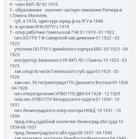
4 - член ВКП /б/ 02 1919
5 - образование - окончил частную гимназию Ратнера в
г.Гомель Могилев.
губ. в 1918, один курс юрид.ф-ка ЛГУ в 1948
6 - в органах ВЧК-ОГПУ с 1919
7 - опер.работник Гомельской ГЧК 01 1919 - 01 1922
нач.ОО ГПУ 7-й Самарской кав.дивизии 01 1922 - 03
1923
уполном.ОО ГПУ 5 армейского корпуса БВО 03 1923 - 09
1923
инструктор Залижского РК ВКП /б/ г.Гомель 10 1923 - 03
1925
зав.следств.части Гомельского губ.суда 03 1925 - 05
1926
зам.нач. 56 погранотряда ГПУ Дальнего Востока 05 1926
- 04 1928
нач.оперотделения УПВО ГПУ ДВК 04 1928 - 12 1929
пом.нач.УПВО ГПУ Белорусского округа 01 1930 - 10
1931
нач.Ленинградского опер.сектора НКВД 10 1931 - 10
1934
пред.спец.судебной коллегии Ленинград.обл.суда 10
1934-06 1937
пред.Ленинградского обл.суда 06 1937 - 04 1940
зав.производ.сектором Леноблстройматсоюза 04 1940 -