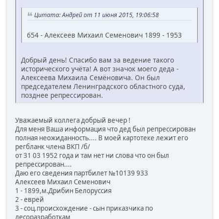
Цитата: Андрей от 11 июня 2015, 19:06:58
654 - Алексеев Михаил Семенович 1899 - 1953
Добрый день! Спасибо вам за ведение такого
исторического учёта! А вот значок моего деда -
Алексеева Михаила Семёновича. Он был
председателем Ленинградского областного суда,
позднее репрессирован.
Уважаемый коллега добрый вечер !
Для меня Ваша информация что дед был репрессирован
полная неожиданность.... В моей картотеке лежит его
регбланк члена ВКП /б/
от 31 03 1952 года и там нет ни слова что он был
репрессирован....
Даю его сведения партбилет №10139 933
Алексеев Михаил Семенович
1 - 1899,м.Дрибин Белоруссия
2 - еврей
3 - соц.происхождение - сын приказчика по
лесоразработкам