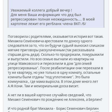
Уважаемый коллега добрый вечер !
Для меня Ваша информация что дед был
репрессирован полная неожиданность.... В моей
картотеке лежит его регбланк члена ВКП /б/
Поговорила с родителями, оказывается история вот такая.
Михаила Семёновича арестовали по доносу одного
следователя за то, что он будучи судьей выносил слишком
мягкие приговоры раскулаченным (так рассказывала
старшая дочь деда). Сколько-то продержали, помурыжили
и выпустили. Но всю семью выгнали из квартиры на
улице Маяковского и переселили в дом "для семей
репрессированых". После реабилитации они переехали в
ту же квартиру, но уже только в одну комнату, остальные
комнаты были отданы "под уплотнение". Это была
коммуналка , где мама выросла. В этом доме много лет
А.Ф.Кони. Там и мемориальная доска висит.
А нет ли в вашей карточке случайно сведений, что
Михаил Семёнович по рождению не Алексеев, а Берлин?
И что родной брат Михаила - Борис Семенович Берлин