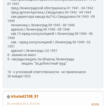
01 1941
пред.Ленинградской облстрахкассы 01 1941 - 04 1942
пред.артеля Арктика,г.Свердловск 04 1942 - 04 1943
зам.директора завода №214,г.Свердловск 04 1943 - 09
1945
пенсионер,г.Ленинград 09 1945 - 06 1946
адвокат,г.Ленинград 06 1946 - 08 1946
зав.13 юрид.консультацией г.Ленинград 08 1946 - 06
1949
зав. : юрид.консультацией г.Ленинград 06 1049 - 02
1951
адвокат г.Ленинград с 02 1951
8 - звания не имел
9 - награды:медаль За оборону Ленинграда
медаль "За доблестный труд"
10 - к уголовной ответственности - не привлекался
30 января 1952
khaled2108_81
26 сентября 2015, 20:05:36
#206