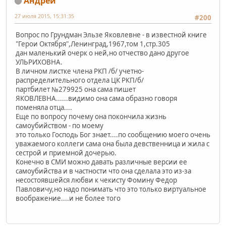
Андрей
27 июля 2015, 15:31:35
#200
Вопрос по Грундман Эльзе Яковлевне - в известной книге
"Герои Октября",Ленинград,1967,том 1,стр.305
дан маленький очерк о ней,но отчество дано другое
УЛЬРИХОВНА.
В личном листке члена РКП /б/ учетно-
распределительного отдела ЦК РКП/б/
партбилет №279925 она сама пишет
ЯКОВЛЕВНА......видимо она сама образно говоря
поменяла отца....
Еще по вопросу почему она покончила жизнь
самоубийством - по моему
это только Господь Бог знает....по сообщению моего очень
уважаемого коллеги сама она была девственница и жила с
сестрой и приемной дочерью.
Конечно в СМИ можно давать различные версии ее
самоубийства и в частности что она сделала это из-за
несостоявшейся любви к чекисту Фомину Федор
Павловичу,но надо понимать что это только виртуальное
воображение....и не более того