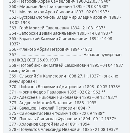
359 - Петросян Хорен Самвелович 1900-22.03.1940*
360 - Миронов Лев Григорьевич 1895 - 29 08 1938*
361 - Молочников Арон Львович 1893 - 02 09 1937*
362 - Бустрем /Логинов/ Владимир Владимирович 1883 -
13 02 1943
363 - Горб Моисей Савельевич 1894 - 21 08 1937*
364 - Запорожец Иван Васильевич 1895 - 14 08 1937*
365 - Баранский Казимир Станиславович 1894 - 14 08
1937*
366 - Флексер Абрам Петрович 1894 - 1972
367 - .................................................... - +знак аннулирован
пр.НКВД СССР 26.09.1937
368 - Погребинский Матвей Самойлович 1895 - 04 04 1937
самоубийство
369 - Ольский Ян Калистович 1898-27.11.1937* - знак не
аннулирован !
370 - Цибизов Владимир Дмитриевич 1893 - 09 05 1938*
371 - Фокин Федор Павлович 1895 - 02 02 1962 **
372 - Алексеев Николай Николаевич 1893 - 09 12 1937*
373 - Андреев Матвей Захарович 1888 - 1955
374 - Балашов Николай Петрович 1894 - ?
375 - Симонайтис Иван Фомич 1892 - 22 09 1938*
376 - Пинталь Станислав Францевич 1894 - 09 12 1937*
377 - Холоднов Сергей Ильич 1891 - 1954
378 - Полуэктов Александр Иванович 1885 - 21 08 1937*