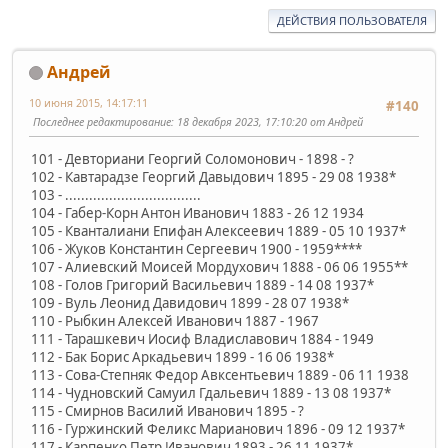
ДЕЙСТВИЯ ПОЛЬЗОВАТЕЛЯ
Андрей
10 июня 2015, 14:17:11
#140
Последнее редактирование
: 18 декабря 2023, 17:10:20 от Андрей
101 - Девториани Георгий Соломонович - 1898 - ?
102 - Кавтарадзе Георгий Давыдович 1895 - 29 08 1938*
103 - ..................................
104 - Габер-Корн Антон Иванович 1883 - 26 12 1934
105 - Кванталиани Епифан Алексеевич 1889 - 05 10 1937*
106 - Жуков Константин Сергеевич 1900 - 1959****
107 - Алиевский Моисей Мордухович 1888 - 06 06 1955**
108 - Голов Григорий Васильевич 1889 - 14 08 1937*
109 - Вуль Леонид Давидович 1899 - 28 07 1938*
110 - Рыбкин Алексей Иванович 1887 - 1967
111 - Тарашкевич Иосиф Владиславович 1884 - 1949
112 - Бак Борис Аркадьевич 1899 - 16 06 1938*
113 - Сова-Степняк Федор Авксентьевич 1889 - 06 11 1938
114 - Чудновский Самуил Гдальевич 1889 - 13 08 1937*
115 - Смирнов Василий Иванович 1895 - ?
116 - Гуржинский Феликс Марианович 1896 - 09 12 1937*
117 - Карпенко Петр Иванович 1893 - 26 11 1937*