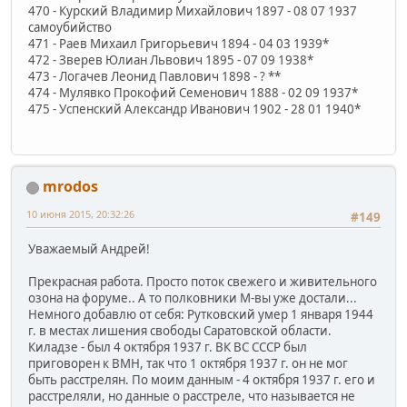
470 - Курский Владимир Михайлович 1897 - 08 07 1937
самоубийство
471 - Раев Михаил Григорьевич 1894 - 04 03 1939*
472 - Зверев Юлиан Львович 1895 - 07 09 1938*
473 - Логачев Леонид Павлович 1898 - ? **
474 - Мулявко Прокофий Семенович 1888 - 02 09 1937*
475 - Успенский Александр Иванович 1902 - 28 01 1940*
mrodos
10 июня 2015, 20:32:26
#149
Уважаемый Андрей!
Прекрасная работа. Просто поток свежего и живительного
озона на форуме.. А то полковники М-вы уже достали...
Немного добавлю от себя: Рутковский умер 1 января 1944
г. в местах лишения свободы Саратовской области.
Киладзе - был 4 октября 1937 г. ВК ВС СССР был
приговорен к ВМН, так что 1 октября 1937 г. он не мог
быть расстрелян. По моим данным - 4 октября 1937 г. его и
расстреляли, но данные о расстреле, что называется не