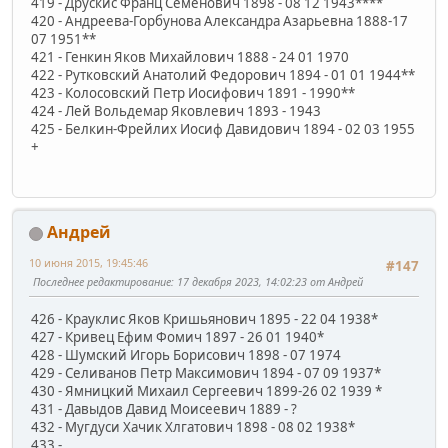
419 - Друскис Франц Семенович 1898 - 08 12 1943****
420 - Андреева-Горбунова Александра Азарьевна 1888-17
07 1951**
421 - Генкин Яков Михайлович 1888 - 24 01 1970
422 - Рутковский Анатолий Федорович 1894 - 01 01 1944**
423 - Колосовский Петр Иосифович 1891 - 1990**
424 - Лей Вольдемар Яковлевич 1893 - 1943
425 - Белкин-Фрейлих Иосиф Давидович 1894 - 02 03 1955
+
Андрей
10 июня 2015, 19:45:46
#147
Последнее редактирование
: 17 декабря 2023, 14:02:23 от Андрей
426 - Крауклис Яков Кришьянович 1895 - 22 04 1938*
427 - Кривец Ефим Фомич 1897 - 26 01 1940*
428 - Шумский Игорь Борисович 1898 - 07 1974
429 - Селиванов Петр Максимович 1894 - 07 09 1937*
430 - Ямницкий Михаил Сергеевич 1899-26 02 1939 *
431 - Давыдов Давид Моисеевич 1889 - ?
432 - Мугдуси Хачик Хлгатович 1898 - 08 02 1938*
433 - ..........................................