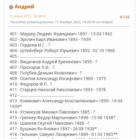
Андрей
10 июня 2015, 18:38:47
#146
Последнее редактирование
: 17 декабря 2023, 14:00:09 от Андрей
401 - Маурер Людвиг Францевич 1891 - 13 04 1942
402 - Эрклин Карл Иванович 1893 - 1939
403 - Гордеев И.Г. - ?
404 - Штейнберг Роберт Юрьевич 1892 - 02 10 1968
405 - .........................................
406 - Вященков Андрей Еремеевич 1895 - ?
407 - Прохоров Л.И. - ?
408 - Голубев Демьян Яковлевич - ?
409 - Осипов Александр Иосифович 1900 - 1975
410 - Федоров Ф.П. ?
411 - Старцев Николай Николаевич 1893 - 1978
412 - ...........................................
413 - Климович Александр Константинович 1899 - 14 04
1939*
414 - Устинсков Михаил Павлович 1885 - ?
415 - Греккер Федор Мартынович 1896 - 15 08 1938*
416 - Шалеев Сергей Павлович 1886 - ?
417 - Бушман Ян Янович 1897 - 26 08 1938*
418 - Гильман Самуил Лазаревич 1889 - 01 03 1965**