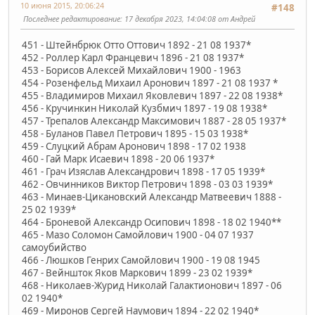
10 июня 2015, 20:06:24
#148
Последнее редактирование
: 17 декабря 2023, 14:04:08 от Андрей
451 - Штейнбрюк Отто Оттович 1892 - 21 08 1937*
452 - Роллер Карл Францевич 1896 - 21 08 1937*
453 - Борисов Алексей Михайлович 1900 - 1963
454 - Розенфельд Михаил Аронович 1897 - 21 08 1937 *
455 - Владимиров Михаил Яковлевич 1897 - 22 08 1938*
456 - Кручинкин Николай Кузбмич 1897 - 19 08 1938*
457 - Трепалов Александр Максимович 1887 - 28 05 1937*
458 - Буланов Павел Петрович 1895 - 15 03 1938*
459 - Слуцкий Абрам Аронович 1898 - 17 02 1938
460 - Гай Марк Исаевич 1898 - 20 06 1937*
461 - Грач Изяслав Александрович 1898 - 17 05 1939*
462 - Овчинников Виктор Петрович 1898 - 03 03 1939*
463 - Минаев-Цикановский Александр Матвеевич 1888 -
25 02 1939*
464 - Броневой Александр Осипович 1898 - 18 02 1940**
465 - Мазо Соломон Самойлович 1900 - 04 07 1937
самоубийство
466 - Люшков Генрих Самойлович 1900 - 19 08 1945
467 - Вейншток Яков Маркович 1899 - 23 02 1939*
468 - Николаев-Журид Николай Галактионович 1897 - 06
02 1940*
469 - Миронов Сергей Наумович 1894 - 22 02 1940*