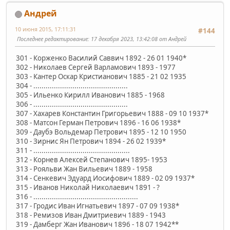
Андрей
10 июня 2015, 17:11:31
#144
Последнее редактирование
: 17 декабря 2023, 13:42:08 от Андрей
301 - Корженко Василий Саввич 1892 - 26 01 1940*
302 - Николаев Сергей Варламович 1893 - 1977
303 - Кантер Оскар Кристианович 1885 - 21 02 1935
304 - ..............................................
305 - Ильенко Кирилл Иванович 1885 - 1968
306 - ..............................................
307 - Хахарев Константин Григорьевич 1888 - 09 10 1937*
308 - Матсон Герман Петрович 1896 - 16 06 1938*
309 - Даубэ Вольдемар Петрович 1895 - 12 10 1950
310 - Зирнис Ян Петрович 1894 - 26 02 1939*
311 - ...............................................
312 - Корнев Алексей Степанович 1895- 1953
313 - Рояльви Жан Вильевич 1889 - 1958
314 - Сенкевич Эдуард Иосифович 1889 - 02 09 1937*
315 - Иванов Николай Николаевич 1891 - ?
316 - ...................................................
317 - Гродис Иван Игнатьевич 1897 - 07 09 1938*
318 - Ремизов Иван Дмитриевич 1889 - 1943
319 - Дамберг Жан Иванович 1896 - 18 07 1942**