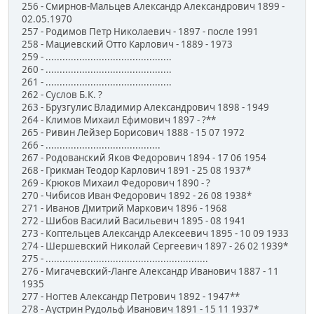
256 - Смирнов-Мальцев Александр Александрович 1899 -
02.05.1970
257 - Родимов Петр Николаевич - 1897 - после 1991
258 - Мациевский Отто Карлович - 1889 - 1973
259 - .............................................
260 - .............................................
261 - .............................................
262 - Суслов Б.К. ?
263 - Брузгулис Владимир Александрович 1898 - 1949
264 - Климов Михаил Ефимович 1897 - ?**
265 - Ривин Лейзер Борисович 1888 - 15 07 1972
266 - .........................................
267 - Родованский Яков Федорович 1894 - 17 06 1954
268 - Грикман Теодор Карлович 1891 - 25 08 1937*
269 - Крюков Михаил Федорович 1890 - ?
270 - Чибисов Иван Федорович 1892 - 26 08 1938*
271 - Иванов Дмитрий Маркович 1896 - 1968
272 - Шибов Василий Васильевич 1895 - 08 1941
273 - Коптельцев Александр Алексеевич 1895 - 10 09 1933
274 - Шершевский Николай Сергеевич 1897 - 26 02 1939*
275 - ..........................................................
276 - Мигачевский-Ланге Александр Иванович 1887 - 11
1935
277 - Ногтев Александр Петрович 1892 - 1947**
278 - Аустрин Рудольф Иванович 1891 - 15 11 1937*