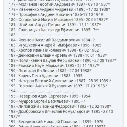
177 - Молчанов Георгий Андреевич 1897 - 09 10 1937*
178 - Иванченко Андрей Андреевич 1895 - 17 02 1938*
179 - Прокофьев Андрей Никитич 1886-19 10 1949
180 - Островский Иосиф Маркович 1895 - 20 06 1937*
181 - Шийрон Август Петрович 1891 - 15 11 1937*
182 - Солоницын Александр Ефимович 1895 - ?**
183 - ......................................................
184 - Яхонтов Василий Владимирович 1884 - ?
185 - Янушкевич Андрей Тимофеевич 1896 - 1965
186 - Хропов Иван Николаевич 1898 - 07 02 1962
187 - Денисевич Владимир Ильич 1888 - 10 01 1938*
188 - Поличкевич Вацлав Феофилович 1890 - 27 08 1937*
189 - Райский Наум Маркович 1895 - 15 11 1937*
190 - Петерсон Ян Янович 1889 - 27 04 1938*
191 - Карусь Петр Адамович 1888 - 1955
192 - Назаров Василий Дмитриевич 1887 - 25 09 1939 *
193 - Горюнов Алексей Вуколович 1897 - 17 10 1938 *
194 - .................................................
195 - Невернов Адам Сергеевич 1895 - 1954
196 - Мудров Сергей Васильевич 1895 - ?
197 - Липовский Леонид Федорович 1892 - 12 02 1938*
198 - Домбровский Вячеслав Ромуальдович 1895 - 28 10
1937*
199 - Бесединский Николай Павлович - 1899 - 1976
200 - Губин Александр Антонович 1894 - 14 08 1937*