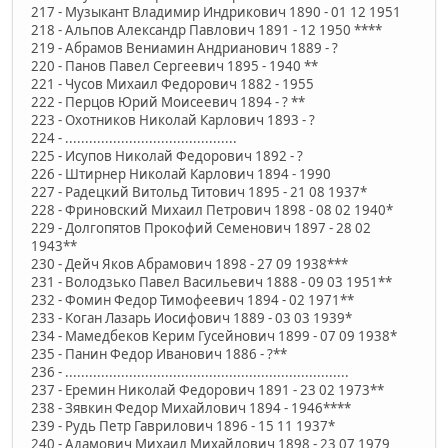
217 - Музыкант Владимир Индрикович 1890 - 01 12 1951
218 - Альпов Александр Павлович 1891 - 12 1950 ****
219 - Абрамов Вениамин Андрианович 1889 - ?
220 - Панов Павел Сергеевич 1895 - 1940 **
221 - Чусов Михаил Федорович 1882 - 1955
222 - Перцов Юрий Моисеевич 1894 - ? **
223 - Охотников Николай Карлович 1893 - ?
224 - ...........................................
225 - Исупов Николай Федорович 1892 - ?
226 - Штирнер Николай Карлович 1894 - 1990
227 - Радецкий Витольд Титович 1895 - 21 08 1937*
228 - Фриновский Михаил Петрович 1898 - 08 02 1940*
229 - Долгопятов Прокофий Семенович 1897 - 28 02
1943**
230 - Дейч Яков Абрамович 1898 - 27 09 1938***
231 - Володзько Павел Васильевич 1888 - 09 03 1951**
232 - Фомин Федор Тимофеевич 1894 - 02 1971**
233 - Коган Лазарь Иосифович 1889 - 03 03 1939*
234 - Мамедбеков Керим Гусейнович 1899 - 07 09 1938*
235 - Панин Федор Иванович 1886 - ?**
236 - .......................................................................
237 - Еремин Николай Федорович 1891 - 23 02 1973**
238 - Зявкин Федор Михайлович 1894 - 1946****
239 - Рудь Петр Гаврилович 1896 - 15 11 1937*
240 - Адамович Михаил Михайлович 1898 - 23 07 1979