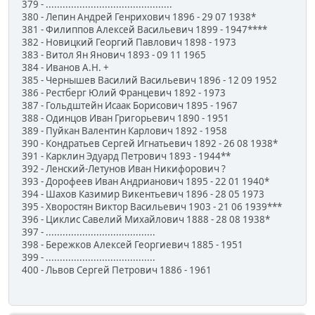
379 - .............................................
380 - Лепин Андрей Генрихович 1896 - 29 07 1938*
381 - Филиппов Алексей Васильевич 1899 - 1947****
382 - Новицкий Георгий Павлович 1898 - 1973
383 - Витол Ян Янович 1893 - 09 11 1965
384 - Иванов А.Н. +
385 - Чернышев Василий Васильевич 1896 - 12 09 1952
386 - Рестберг Юлий Францевич 1892 - 1973
387 - Гольдштейн Исаак Борисович 1895 - 1967
388 - Одинцов Иван Григорьевич 1890 - 1951
389 - Пуйкан Валентин Карлович 1892 - 1958
390 - Кондратьев Сергей Игнатьевич 1892 - 26 08 1938*
391 - Карклин Эдуард Петрович 1893 - 1944**
392 - Ленский-Летунов Иван Никифорович ?
393 - Дорофеев Иван Андрианович 1895 - 22 01 1940*
394 - Шахов Казимир Викентьевич 1896 - 28 05 1973
395 - Хворостян Виктор Васильевич 1903 - 21 06 1939***
396 - Циклис Савелий Михайлович 1888 - 28 08 1938*
397 - .......................................
398 - Бережков Алексей Георгиевич 1885 - 1951
399 - .......................................
400 - Львов Сергей Петрович 1886 - 1961