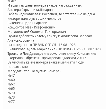
знака.
И если там даны номера знаков награжденных
Апетера,Скрыпника,Шварца,
Габалина,Яковлева и Рославец, то естественно не дана
информация о умерших чекистов:
Битенек Андрей Гиртович
Ксефонтов Иван Ксефонтович
Могилевский Соломон Григорьевич
Нужно добавить к этому списку и Аванесова Варлаам
Александровича
награжденного ПР ВЧК-ОГПУ 5 - 16 08 1923
Склянского Эфрам Марковича - ПР ВЧК-ОГПУ 5 - 16 08 1923
Троцкого Лев Давыдовича /смотрите книгу Константина
Скоркина "Обречены проигровать",Москва,2011/
Вычислить какие номера знака имели эти люди
невозможно
Могу дать только пустые номера -
№47
№60
№62
№65
№70
№73
№77