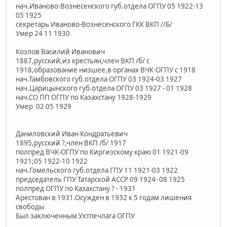
нач.Иваново-Вознесенского губ.отдела ОГПУ 05 1922-13
05 1925
секретарь Иваново-Вознесенского ГКК ВКП //Б/
Умер 24 11 1930
Козлов Василий Иванович
1887,русский,из крестьян,член ВКП /б/ с
1918,образование низшее,в органах ВЧК-ОГПУ с 1918
нач.Тамбовского губ.отдела ОГПУ 03 1924-03 1927
нач.Царицынского губ.отдела ОГПУ 03 1927 - 01 1928
нач.СО ПП ОГПУ по Казахстану 1928-1929
Умер 02 05 1929
Даниловский Иван Кондратьевич
1895,русский ?,член ВКП /б/ 1917
полпред ВЧК-ОГПУ по Киргизскому краю 01 1921-09
1921;05 1922-10 1922
нач.Гомельского губ.отдела ГПУ 11 1921-03 1922
председатель ГПУ Татарской АССР 09 1924- 08 1925
полпред ОГПУ по Казахстану ? - 1931
Арестован в 1931.Осужден в 1932 к 5 годам лишения
свободы
Был заключенным Ухтпечлага ОГПУ