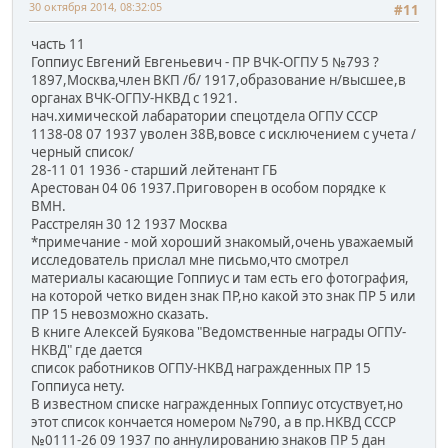
30 октября 2014, 08:32:05
#11
часть 11
Гоппиус Евгений Евгеньевич - ПР ВЧК-ОГПУ 5 №793 ?
1897,Москва,член ВКП /б/ 1917,образование н/высшее,в
органах ВЧК-ОГПУ-НКВД с 1921.
нач.химической лабаратории спецотдела ОГПУ СССР
1138-08 07 1937 уволен 38В,вовсе с исключением с учета /
черный список/
28-11 01 1936 - старший лейтенант ГБ
Арестован 04 06 1937.Приговорен в особом порядке к
ВМН.
Расстрелян 30 12 1937 Москва
*примечание - мой хороший знакомый,очень уважаемый
исследователь прислал мне письмо,что смотрел
материалы касающие Гоппиус и там есть его фотография,
на которой четко виден знак ПР,но какой это знак ПР 5 или
ПР 15 невозможно сказать.
В книге Алексей Буякова "Ведомственные награды ОГПУ-
НКВД" где дается
список работников ОГПУ-НКВД награжденных ПР 15
Гоппиуса нету.
В известном списке награжденных Гоппиус отсуствует,но
этот список кончается номером №790, а в пр.НКВД СССР
№0111-26 09 1937 по аннулированию знаков ПР 5 дан