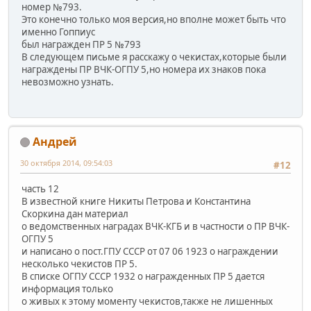
номер №793.
Это конечно только моя версия,но вполне может быть что
именно Гоппиус
был награжден ПР 5 №793
В следующем письме я расскажу о чекистах,которые были
награждены ПР ВЧК-ОГПУ 5,но номера их знаков пока
невозможно узнать.
Андрей
30 октября 2014, 09:54:03
#12
часть 12
В известной книге Никиты Петрова и Константина
Скоркина дан материал
о ведомственных наградах ВЧК-КГБ и в частности о ПР ВЧК-
ОГПУ 5
и написано о пост.ГПУ СССР от 07 06 1923 о награждении
несколько чекистов ПР 5.
В списке ОГПУ СССР 1932 о награжденных ПР 5 дается
информация только
о живых к этому моменту чекистов,также не лишенных