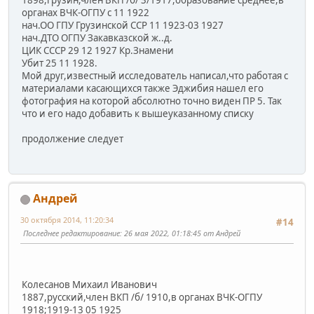
органах ВЧК-ОГПУ с 11 1922
нач.ОО ГПУ Грузинской ССР 11 1923-03 1927
нач.ДТО ОГПУ Закавказской ж..д.
ЦИК СССР 29 12 1927 Кр.Знамени
Убит 25 11 1928.
Мой друг,известный исследователь написал,что работая с
материалами касающихся также Эджибия нашел его
фотография на которой абсолютно точно виден ПР 5. Так
что и его надо добавить к вышеуказанному списку
продолжение следует
Андрей
30 октября 2014, 11:20:34
#14
Последнее редактирование
: 26 мая 2022, 01:18:45 от Андрей
Колесанов Михаил Иванович
1887,русский,член ВКП /б/ 1910,в органах ВЧК-ОГПУ
1918;1919-13 05 1925