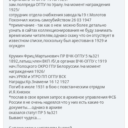
зам.полпреда ОГПУ по Уралу /на момент награждения
1925/
сотрудник отдела снабжения завода №19 г.Молотов
Покончил жизнь самоубийством 26 03 1947
*примечание - так как о нем можно более детально
узнать в сайтах коллекционирования не буду занимать
время моим читателям,однако скажу что он отсуствует в
известном списке,поскольку был арестован в 1929 и
осужден
Крумин Фриц Мартынович ПР ВЧК-ОГПУ 5 №321
1892,латыш,член ВКП /б/,в органах ВЧК-ОГПУ с 1919
нач.Полоцкого ОКРО ГПУ Белоруссии /на момент
награждения 1926/
нач.УРКМ и УГРО ПП ОГПУ ВСК
Награды:Кр.Знамени 16 12 1927
Погиб в июле 1931 в бою с повстанческим отрядом
И.Я.Князюк
*послав в свое время запрос в архивное управления ФСБ
России я не очень надеялся что у них есть какие-то
докуметы....однако в архиве
оказался статут ПР 5 №321
Бывают чудеса....
С уважением к читателям Андрей