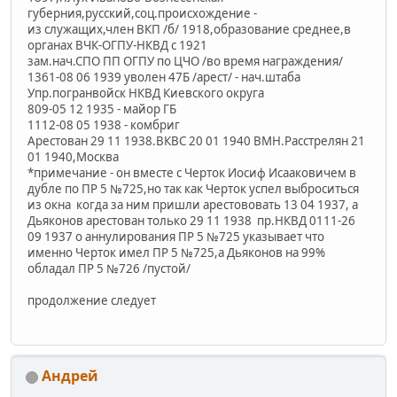
губерния,русский,соц.происхождение -
из служащих,член ВКП /б/ 1918,образование среднее,в
органах ВЧК-ОГПУ-НКВД с 1921
зам.нач.СПО ПП ОГПУ по ЦЧО /во время награждения/
1361-08 06 1939 уволен 47Б /арест/ - нач.штаба
Упр.погранвойск НКВД Киевского округа
809-05 12 1935 - майор ГБ
1112-08 05 1938 - комбриг
Арестован 29 11 1938.ВКВС 20 01 1940 ВМН.Расстрелян 21
01 1940,Москва
*примечание - он вместе с Черток Иосиф Исааковичем в
дубле по ПР 5 №725,но так как Черток успел выброситься
из окна когда за ним пришли арестововать 13 04 1937, а
Дьяконов арестован только 29 11 1938 пр.НКВД 0111-26
09 1937 о аннулирования ПР 5 №725 указывает что
именно Черток имел ПР 5 №725,а Дьяконов на 99%
обладал ПР 5 №726 /пустой/
продолжение следует
Андрей