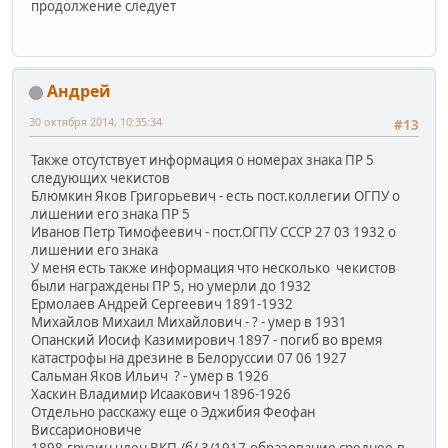
продолжение следует
Андрей
30 октября 2014, 10:35:34
#13
Также отсутствует информация о номерах знака ПР 5
следующих чекистов
Блюмкин Яков Григорьевич - есть пост.коллегии ОГПУ о
лишении его знака ПР 5
Иванов Петр Тимофеевич - пост.ОГПУ СССР 27 03 1932 о
лишении его знака
У меня есть также информация что несколько чекистов
были награждены ПР 5, но умерли до 1932
Ермолаев Андрей Сергеевич 1891-1932
Михайлов Михаил Михайлович - ? - умер в 1931
Опанский Иосиф Казимирович 1897 - погиб во время
катастрофы на дрезине в Белоруссии 07 06 1927
Сальман Яков Ильич ? - умер в 1926
Хаскин Владимир Исаакович 1896-1926
Отдельно расскажу еще о Эджибия Феофан
Виссарионовиче
1898,грузин,член ВКП /б/ 3/1917,образование среднее,в