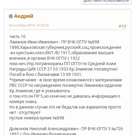
ДЕЙСТВИЯ ПОЛЬЗОВАТЕЛЯ
Андрей
30 октября 2014, 07:42:35
#10
часть 10
Ламанов Иван Иванович - ПР ВЧК-ОГПУ №698
1898,Харьковская губерния,русский,соц.происхождение
-из крестьян,член ВКП /б/ 1917,образование высшее
военное,в органах ВЧК-ОГПУ с 1922
пом.нач.Упр.погранохраны ПП ОГПУ по Средней Азии
Награды:ЦИК СССР 27 03 1933 Кр.Знамени /посмертно/
Погиб в бою с басмачами 13 09 1931.
*примечание - в свое время ознакомился с материалами
РВС СССР по награждению посмертно Ламанова орденом
Кр.Знамени,где и указывалось
о том,что он ПР 5,но конечно не давалась информация о
номере знака.
Но в данном случае это не беда,так как вариантов просто
нет - отсуствуют
пустые номера кроме №698
Дьяконов Николай Александрович - ПР ВЧК-ОГПУ 5 №726
1897,г.Лух Иваново-Вознесенская