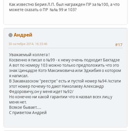
Как известно Берия Л.П. был награжден ПР за №100, а что
можете сказать о ПР №№ 99 и 103?
Андрей
30 октября 2014, 16:33:46
#17
Уважаемый коллега !
Косвенно я писал о №99 - к нему очень подходит Бахтадзе
А вот по номеру 103 можно только предположить что это
знак Цинцадзе Котэ Максимовича или Эджибия о котором
я написал.
В Закавказском "реестре" есть и пустой номер №94 /кстати
этот номер почему-то дают Николаеву Александр
Федоровичу,он у меня идет №92/
Но конечно ни какой гарантии что я назвал всех лиц у
меня нет.
Всякое бывает....
С приветом Андрей