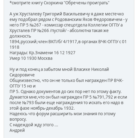
*смотрите книгу Скоркина "Обречены проиграть"
А уж Хрусталеву Григорий Васильевичу я даже местечко
ему подобрал рядом с Родованским Яков Федоровичем - у
него ПР 5 №267 - комиссар спецотдела Коллегии ОГПУ а
Хрусталев ПР №266 /пустой/ - абсолютна такая же
должность
1894,русский,член ВКП/б/ 4/1917,в органах ВЧК-ОГПУ с 01
1918
Награды: Кр.Знамени 16 12 1927
Умер 10 1930 Москва
Ну и под конец а забытом мной Власике Николай
Сидоровиче
Общеизвестно, что он не только был награжден ПР ВЧК-
ОГПУ 15 но и
ПР 5. Однако документов до сих пор нет по этому факту.
Думается мне,что он был награжден ПР 5 №791,792 и если
после №793 были еще награждения то искать его надо в
этой фазе ноябрь-декабрь 1932.
Надеюсь что форум расширить мои знания по этому
вопросу.
С надеждой жду этого ...
Андрей