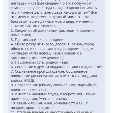
наградах и краткие сведения о его послужном
списке я получил 3 года назад. Надо ли понимать,
что и личное дело моего деда находится там? Все
что меня интересует на данный момент – это
биографические данные моего деда. А именно:
1. Фамилия, имя отчество;
2. Сведения об изменении фамилии, и причине
изменения;
3. Год, месяц и число рождения;
4. Место рождения (село, деревня, район, город,
область по их названию в год рождения, рядом те
же сведения по новому наименованию и
административному делению);
5. Национальность, родной язык;
6. Состояние в другом подданстве, или гражданстве;
7. Социальное происхождение. Социальное
положение (до поступления в ВЧК-ОГПУ-НКВД или
войска НКВД);
8. Образование (общее, специальное, партийное,
военное, чекистское);
9. Имеет ли научные труды, изобретения – какие,
время издания. Ученая степень;
10. Какими языками национальностей СССР
владеет, кроме родного;
11. Степень владения иностранными языками;