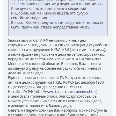
12. Семейное положение (сведения о женах, детях).
Я не думаю, что это относится к секретной
информации! Как можно видеть это сугубо
семейные сведения.
Вопрос: Как мне получить эти сведения и что может
быть причиной отказа непредставления их.
Уважаемый birch! ГА РФ не хранит личных дел
сотрудников НКВД-МВД. В ГА РФ хранится фонд служебных
карточек на сотрудников НКВД-МВД (это не личные дела),
а также архивные уголовные дела на репрессированных,
переданные на постоянное хранение в ГА РФ УФСБ по г.
Москве и Московской области. Вероятно, Вам выслали
архивную справку на основе наградного (а не личного)
дела на Вашего деда.
Единственное исключение – в ГА РФ хранятся архивные
личные дела сотрудников НКВД РСФСР (до декабря 1930
г.), до передачи НКВД в ведение ОГПУ СССР.
На сайте ГА РФ (
http://www.statearchive.ru/index.html
)
имеются электронные описи, благодаря которым Вы
можете установить: имеются ли в ГАРФ архивные дела,
имеющие отношения к Вашему деду.
Ответы на перечисленные Вами вопросы можно получить
из копий послужного списка и автобиографии. Степень