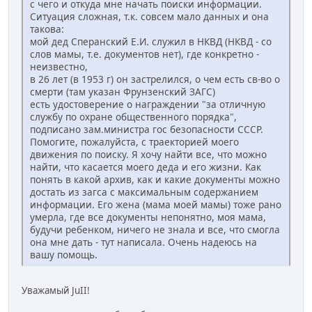
с чего и откуда мне начать поиски информации.
Ситуация сложная, т.к. совсем мало данных и она
такова:
мой дед Сперанский Е.И. служил в НКВД (НКВД - со
слов мамы, т.е. документов нет), где конкретно -
неизвестно,
в 26 лет (в 1953 г) он застрелился, о чем есть св-во о
смерти (там указан Фрунзенский ЗАГС)
есть удостоверение о награждении "за отличную
службу по охране общественного порядка",
подписано зам.министра гос безопасности СССР.
Помогите, пожалуйста, с траекторией моего
движения по поиску. Я хочу найти все, что можно
найти, что касается моего деда и его жизни. Как
понять в какой архив, как и какие документы можно
достать из загса с максимальным содержанием
информации. Его жена (мама моей мамы) тоже рано
умерла, где все документы непонятно, моя мама,
будучи ребенком, ничего не знала и все, что смогла
она мне дать - тут написала. Очень надеюсь на
вашу помощь.
Уважамый JuII!