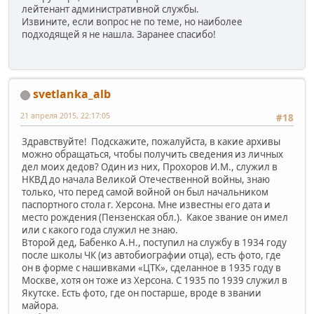
лейтенант административной службы.
Извините, если вопрос не по теме, но наиболее
подходящей я не нашла. Заранее спасибо!
svetlanka_alb
21 апреля 2015, 22:17:05
#18
Здравствуйте! Подскажите, пожалуйста, в какие архивы
можно обращаться, чтобы получить сведения из личных
дел моих дедов? Один из них, Прохоров И.М., служил в
НКВД до начала Великой Отечественной войны, знаю
только, что перед самой войной он был начальником
паспортного стола г. Херсона. Мне известны его дата и
место рождения (Пензенская обл.). Какое звание он имел
или с какого года служил не знаю.
Второй дед, Бабенко А.Н., поступил на службу в 1934 году
после школы ЧК (из автобиографии отца), есть фото, где
он в форме с нашивками «ЦТК», сделанное в 1935 году в
Москве, хотя он тоже из Херсона. С 1935 по 1939 служил в
Якутске. Есть фото, где он постарше, вроде в звании
майора.