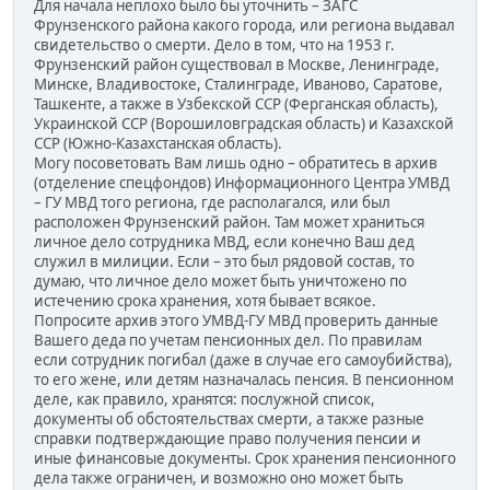
Для начала неплохо было бы уточнить – ЗАГС
Фрунзенского района какого города, или региона выдавал
свидетельство о смерти. Дело в том, что на 1953 г.
Фрунзенский район существовал в Москве, Ленинграде,
Минске, Владивостоке, Сталинграде, Иваново, Саратове,
Ташкенте, а также в Узбекской ССР (Ферганская область),
Украинской ССР (Ворошиловградская область) и Казахской
ССР (Южно-Казахстанская область).
Могу посоветовать Вам лишь одно – обратитесь в архив
(отделение спецфондов) Информационного Центра УМВД
– ГУ МВД того региона, где располагался, или был
расположен Фрунзенский район. Там может храниться
личное дело сотрудника МВД, если конечно Ваш дед
служил в милиции. Если – это был рядовой состав, то
думаю, что личное дело может быть уничтожено по
истечению срока хранения, хотя бывает всякое.
Попросите архив этого УМВД-ГУ МВД проверить данные
Вашего деда по учетам пенсионных дел. По правилам
если сотрудник погибал (даже в случае его самоубийства),
то его жене, или детям назначалась пенсия. В пенсионном
деле, как правило, хранятся: послужной список,
документы об обстоятельствах смерти, а также разные
справки подтверждающие право получения пенсии и
иные финансовые документы. Срок хранения пенсионного
дела также ограничен, и возможно оно может быть