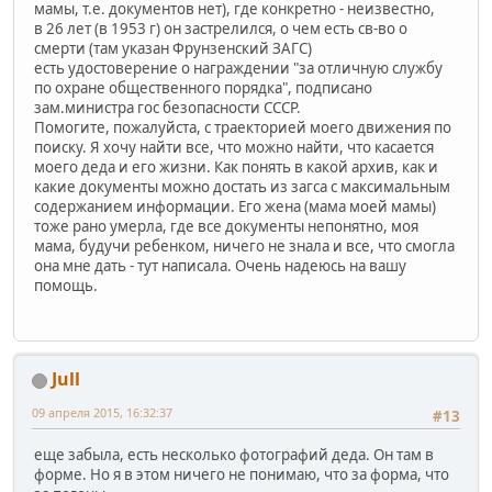
мамы, т.е. документов нет), где конкретно - неизвестно,
в 26 лет (в 1953 г) он застрелился, о чем есть св-во о
смерти (там указан Фрунзенский ЗАГС)
есть удостоверение о награждении "за отличную службу
по охране общественного порядка", подписано
зам.министра гос безопасности СССР.
Помогите, пожалуйста, с траекторией моего движения по
поиску. Я хочу найти все, что можно найти, что касается
моего деда и его жизни. Как понять в какой архив, как и
какие документы можно достать из загса с максимальным
содержанием информации. Его жена (мама моей мамы)
тоже рано умерла, где все документы непонятно, моя
мама, будучи ребенком, ничего не знала и все, что смогла
она мне дать - тут написала. Очень надеюсь на вашу
помощь.
Jull
09 апреля 2015, 16:32:37
#13
еще забыла, есть несколько фотографий деда. Он там в
форме. Но я в этом ничего не понимаю, что за форма, что