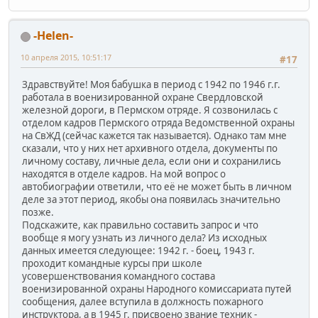
-Helen-
10 апреля 2015, 10:51:17
#17
Здравствуйте! Моя бабушка в период с 1942 по 1946 г.г.
работала в военизированной охране Свердловской
железной дороги, в Пермском отряде. Я созвонилась с
отделом кадров Пермского отряда Ведомственной охраны
на СвЖД (сейчас кажется так называется). Однако там мне
сказали, что у них нет архивного отдела, документы по
личному составу, личные дела, если они и сохранились
находятся в отделе кадров. На мой вопрос о
автобиографии ответили, что её не может быть в личном
деле за этот период, якобы она появилась значительно
позже.
Подскажите, как правильно составить запрос и что
вообще я могу узнать из личного дела? Из исходных
данных имеется следующее: 1942 г. - боец, 1943 г.
проходит командные курсы при школе
усовершенствования командного состава
военизированной охраны Народного комиссариата путей
сообщения, далее вступила в должность пожарного
инструктора, а в 1945 г. присвоено звание техник -