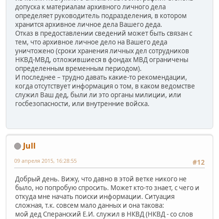
допуска к материалам архивного личного дела
определяет руководитель подразделения, в котором
хранится архивное личное дела Вашего деда.
Отказ в предоставлении сведений может быть связан с
тем, что архивное личное дело на Вашего деда
уничтожено (сроки хранения личных дел сотрудников
НКВД-МВД, отложившиеся в фондах МВД ограничены
определенным временным периодом).
И последнее – трудно давать какие-то рекомендации,
когда отсутствует информация о том, в каком ведомстве
служил Ваш дед, были ли это органы милиции, или
госбезопасности, или внутренние войска.
Jull
09 апреля 2015, 16:28:55
#12
Добрый день. Вижу, что давно в этой ветке никого не
было, но попробую спросить. Может кто-то знает, с чего и
откуда мне начать поиски информации. Ситуация
сложная, т.к. совсем мало данных и она такова:
мой дед Сперанский Е.И. служил в НКВД (НКВД - со слов