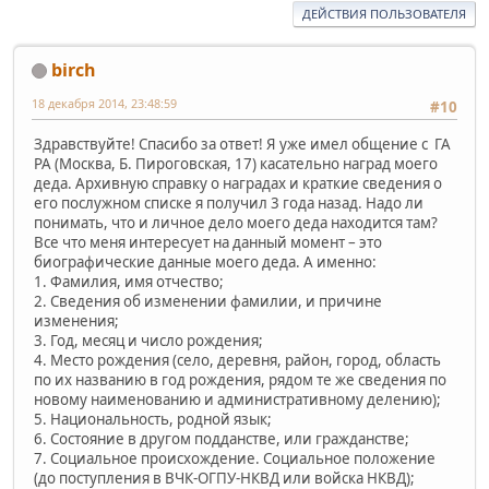
ДЕЙСТВИЯ ПОЛЬЗОВАТЕЛЯ
birch
18 декабря 2014, 23:48:59
#10
Здравствуйте! Спасибо за ответ! Я уже имел общение с ГА
РА (Москва, Б. Пироговская, 17) касательно наград моего
деда. Архивную справку о наградах и краткие сведения о
его послужном списке я получил 3 года назад. Надо ли
понимать, что и личное дело моего деда находится там?
Все что меня интересует на данный момент – это
биографические данные моего деда. А именно:
1. Фамилия, имя отчество;
2. Сведения об изменении фамилии, и причине
изменения;
3. Год, месяц и число рождения;
4. Место рождения (село, деревня, район, город, область
по их названию в год рождения, рядом те же сведения по
новому наименованию и административному делению);
5. Национальность, родной язык;
6. Состояние в другом подданстве, или гражданстве;
7. Социальное происхождение. Социальное положение
(до поступления в ВЧК-ОГПУ-НКВД или войска НКВД);