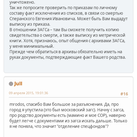
уничтожено.
Так же попросите проверить по приказам по личному
составу факт исключения из списков, в связи со смертью
Сперанского Евгения Ивановича. Может быть Вам выдадут
выписку из приказа.
В отношении ЗАГСа – там Вы сможете получить копию
свидетельства о смерти, а также выписку из метрической
книги. Хотя, признаюсь, опыт общения с архивами ЗАГСа,
у меня минимальный.
Прежде чем обратиться в архивы обязательно иметь на
руках документы, подтверждающие факт Вашего родства.
Jull
09 апреля 2015, 19:01:36
#16
mrodos, спасибо Вам большое за разъяснения. Да, про
город я упустила (это был московский загс). Начну с загса,
про родство документы есть (мамино и мое СОР), наверно
будет легче с документами из загса искать дальше. Только
я не поняла, что значит "отделение спецфондов"?