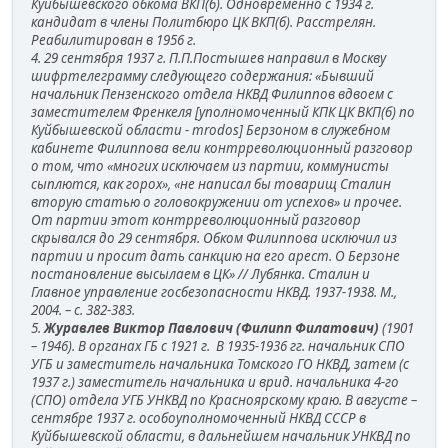
Куйбышевского обкома ВКП(б). Одновременно с 1934 г.
кандидат в члены Политбюро ЦК ВКП(б). Расстрелян.
Реабилитирован в 1956 г.
4. 29 сентября 1937 г. П.П.Постышев направил в Москву
шифртелеграмму следующего содержания: «Бывший
начальник Пензенского отдела НКВД Филиппов вдвоем с
заместителем Френкеля [уполномоченный КПК ЦК ВКП(б) по
Куйбышевской области - mrodos] Берзоном в служебном
кабинете Филиппова вели контрреволюционный разговор
о том, что «многих исключаем из партии, коммунисты
сыплются, как горох», «не написал бы товарищ Сталин
вторую статью о головокружении от успехов» и прочее.
От партии этот контрреволюционный разговор
скрывался до 29 сентября. Обком Филиппова исключил из
партии и просит дать санкцию на его арест. О Берзоне
постановление высылаем в ЦК» // Лубянка. Сталин и
Главное управление госбезопасности НКВД. 1937-1938. М.,
2004. – с. 382-383.
5.
Журавлев Виктор Павлович (Филипп Филатович)
(1901
– 1946). В органах ГБ с 1921 г. В 1935-1936 гг. начальник СПО
УГБ и заместитель начальника Томского ГО НКВД, затем (с
1937 г.) заместитель начальника и врид. начальника 4-го
(СПО) отдела УГБ УНКВД по Красноярскому краю. В августе –
сентябре 1937 г. особоуполномоченный НКВД СССР в
Куйбышевской области, в дальнейшем начальник УНКВД по