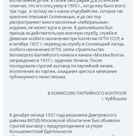
воспитанием детей. В своей биографии Д.В.Успенский
отмечал, что его отец умер в 1905 г., когда ему было всего
три года. А потому ни о каком отцеубийстве, которое так
красочно описывал Солженицын, и до сих пор
распространяют многочисленные «либеральные»
издания, не может идти и речи. В дальнейшем был
призыв на действительную военную службу, служба в
Дивизии особого назначения при Коллегии ОГПУ СССР, и
в октябре 1927 г. перевод на службу в Соловецкий лагерь
особого назначения ОГПУ, затем строительство
Беломорско-Балтийского канала и канала «Москва-Волга»,
награждение в 1937 г. орденом Ленина. После
последовали строгий выговор по партийной линии,
исключение из партии, ожидание ареста и написание
публикуемого ниже письма.
В КОМИССИЮ ПАРТИЙНОГО КОНТРОЛЯ
г. Куйбышев
В декабре месяце 1937 года решением Дмитровского
райкома ВКП(б) Московской области мне был объявлен
строгий выговор с предупреждением за утерю
большевистской бдительности.