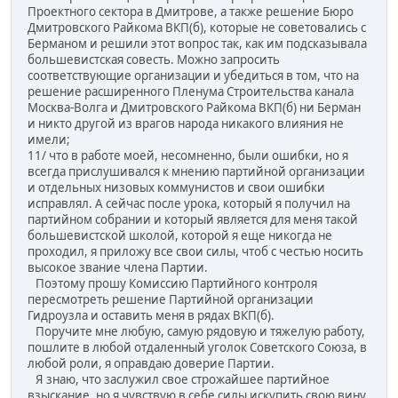
Проектного сектора в Дмитрове, а также решение Бюро
Дмитровского Райкома ВКП(б), которые не советовались с
Берманом и решили этот вопрос так, как им подсказывала
большевистская совесть. Можно запросить
соответствующие организации и убедиться в том, что на
решение расширенного Пленума Строительства канала
Москва-Волга и Дмитровского Райкома ВКП(б) ни Берман
и никто другой из врагов народа никакого влияния не
имели;
11/ что в работе моей, несомненно, были ошибки, но я
всегда прислушивался к мнению партийной организации
и отдельных низовых коммунистов и свои ошибки
исправлял. А сейчас после урока, который я получил на
партийном собрании и который является для меня такой
большевистской школой, которой я еще никогда не
проходил, я приложу все свои силы, чтоб с честью носить
высокое звание члена Партии.
Поэтому прошу Комиссию Партийного контроля
пересмотреть решение Партийной организации
Гидроузла и оставить меня в рядах ВКП(б).
Поручите мне любую, самую рядовую и тяжелую работу,
пошлите в любой отдаленный уголок Советского Союза, в
любой роли, я оправдаю доверие Партии.
Я знаю, что заслужил свое строжайшее партийное
взыскание, но я чувствую в себе силы искупить свою вину