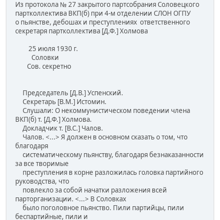
Из протокола № 27 закрытого партсобрания Соловецкого
партколлектива ВКП(б) при 4-м отделении СЛОН ОГПУ
о пьянстве, дебошах и преступлениях ответственного
секретаря партколлектива [Д.Ф.] Холмова
25 июля 1930 г.
Соловки
Сов. секретно
Председатель [Д.В.] Успенский.
Секретарь [В.М.] Истомин.
Слушали: О некоммунистическом поведении члена
ВКП(б) т. [Д.Ф.] Холмова.
Докладчик т. [В.С.] Чалов.
Чалов. <...> Я должен в основном сказать о том, что
благодаря
систематическому пьянству, благодаря безнаказанности
за все творимые
преступления в корне разложилась головка партийного
руководства, что
повлекло за собой начатки разложения всей
парторганизации. <...> В Соловках
было поголовное пьянство. Пили партийцы, пили
беспартийные, пили и