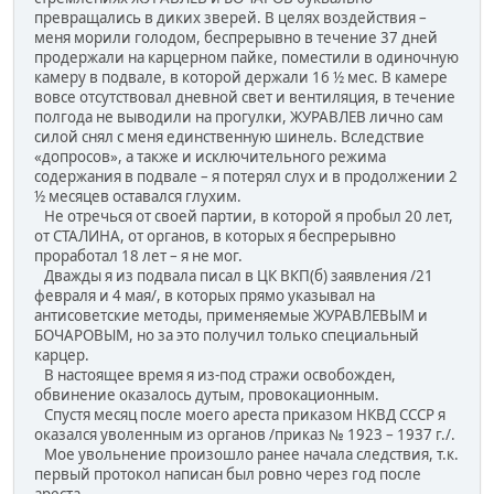
превращались в диких зверей. В целях воздействия –
меня морили голодом, беспрерывно в течение 37 дней
продержали на карцерном пайке, поместили в одиночную
камеру в подвале, в которой держали 16 ½ мес. В камере
вовсе отсутствовал дневной свет и вентиляция, в течение
полгода не выводили на прогулки, ЖУРАВЛЕВ лично сам
силой снял с меня единственную шинель. Вследствие
«допросов», а также и исключительного режима
содержания в подвале – я потерял слух и в продолжении 2
½ месяцев оставался глухим.
Не отречься от своей партии, в которой я пробыл 20 лет,
от СТАЛИНА, от органов, в которых я беспрерывно
проработал 18 лет – я не мог.
Дважды я из подвала писал в ЦК ВКП(б) заявления /21
февраля и 4 мая/, в которых прямо указывал на
антисоветские методы, применяемые ЖУРАВЛЕВЫМ и
БОЧАРОВЫМ, но за это получил только специальный
карцер.
В настоящее время я из-под стражи освобожден,
обвинение оказалось дутым, провокационным.
Спустя месяц после моего ареста приказом НКВД СССР я
оказался уволенным из органов /приказ № 1923 – 1937 г./.
Мое увольнение произошло ранее начала следствия, т.к.
первый протокол написан был ровно через год после