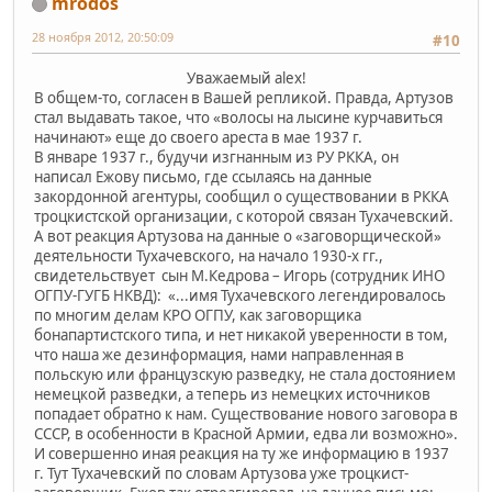
mrodos
28 ноября 2012, 20:50:09
#10
Уважаемый alex!
В общем-то, согласен в Вашей репликой. Правда, Артузов
стал выдавать такое, что «волосы на лысине курчавиться
начинают» еще до своего ареста в мае 1937 г.
В январе 1937 г., будучи изгнанным из РУ РККА, он
написал Ежову письмо, где ссылаясь на данные
закордонной агентуры, сообщил о существовании в РККА
троцкистской организации, с которой связан Тухачевский.
А вот реакция Артузова на данные о «заговорщической»
деятельности Тухачевского, на начало 1930-х гг.,
свидетельствует сын М.Кедрова – Игорь (сотрудник ИНО
ОГПУ-ГУГБ НКВД): «...имя Тухачевского легендировалось
по многим делам КРО ОГПУ, как заговорщика
бонапартистского типа, и нет никакой уверенности в том,
что наша же дезинформация, нами направленная в
польскую или французскую разведку, не стала достоянием
немецкой разведки, а теперь из немецких источников
попадает обратно к нам. Существование нового заговора в
СССР, в особенности в Красной Армии, едва ли возможно».
И совершенно иная реакция на ту же информацию в 1937
г. Тут Тухачевский по словам Артузова уже троцкист-