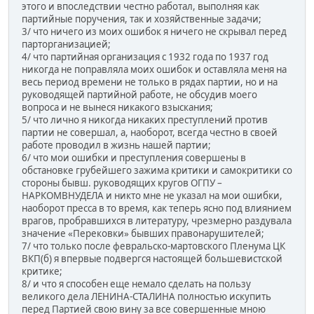
этого и впоследствии честно работал, выполняя как
партийные поручения, так и хозяйственные задачи;
3/ что ничего из моих ошибок я ничего не скрывал перед
парторганизацией;
4/ что партийная организация с 1932 года по 1937 год
никогда не поправляла моих ошибок и оставляла меня на
весь период времени не только в рядах партии, но и на
руководящей партийной работе, не обсудив моего
вопроса и не вынеся никакого взыскания;
5/ что лично я никогда никаких преступлений против
партии не совершал, а, наоборот, всегда честно в своей
работе проводил в жизнь нашей партии;
6/ что мои ошибки и преступления совершены в
обстановке грубейшего зажима критики и самокритики со
стороны бывш. руководящих кругов ОГПУ –
НАРКОМВНУДЕЛА и никто мне не указал на мои ошибки,
наоборот пресса в то время, как теперь ясно под влиянием
врагов, пробравшихся в литературу, чрезмерно раздувала
значение «Перековки» бывших правонарушителей;
7/ что только после февральско-мартовского Пленума ЦК
ВКП(б) я впервые подвергся настоящей большевистской
критике;
8/ и что я способен еще немало сделать на пользу
великого дела ЛЕНИНА-СТАЛИНА полностью искупить
перед Партией свою вину за все совершенные мною