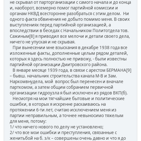
не скрывал от парторганизации с самого начала и до конца
и, наоборот, всемерно помог партийной комиссии и
органам НКВД всесторонне разобраться с этим делом. Ни
одного факта обвинения не добыто помимо меня. В своих
выступлениях перед партийной организацией, а
впоследствии в беседах с Начальником Политотдела тов.
Сажиным[8] я приводил все мелочи и детали своего дела,
ничего не упуская и не скрывая.
При вынесении мне взыскания в декабре 1938 года все
изложенные факты, дополненные целым рядом деталей,
которых я здесь полностью не привожу, - были известны
партийной организации Дмитровского района.
В январе месяце 1939 года, в связи с арестом БЕРМАНА[9]
– бывш. начальник строительства канала М-В и Зам.
Наркомвнудела, мой вопрос был перенесен и вначале
парткомом, а затем общим собранием первичной
организации гидроузла я был исключен из рядов ВКП(б).
Несмотря на мои тягчайшие бытовые и политические
ошибки, в которых я искренне раскаиваюсь на
протяжении 6-ти лет, считаю исключением меня из
партии неправильным, а точнее невыносимо тяжелым
для меня, потому:
1/ что ничего нового по делу не установлено;
2/ что все мои ошибки и преступления, связанные с
женитьбой на б. з/к – совершены очень давно и что я до