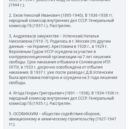
(1944 г.).
2. Ежов Николай Иванович (1895-1940). В 1936-1938 гг.
народный комиссар внутренних дел СССР. Генеральный
комиссар ГБ (1937 г.). Расстрелян.
3. Андреева (в замужестве – Успенская) Наталья
Николаевна (1910 -?). Родилась в г. Москве (по другим
данным – на Украине). Арестована в 1928 г., в 1929 г.
Верховным Судом УССР осуждена за участие в
контрреволюционной организации на 7 лет лишения
свободы. Срок наказания отбывала в Соловецком ИТЛ
ОГПУ, в 1933 г. досрочно освобождена от отбытия
наказания. В 1937 г. уже после развода с Д.В.Успенским
была арестована повторно и осуждена на 3 года лишения
свободы.
4. Ягода Генрих Григорьевич (1891 – 1938). В 1934-1936 гг.
народный комиссар внутренних дел СССР. Генеральный
комиссар ГБ (1935 г.). Расстрелян.
5. ОСОВИАХИМ – общество содействия обороне,
авиационному и химическому строительству (1927-1947
гг.).