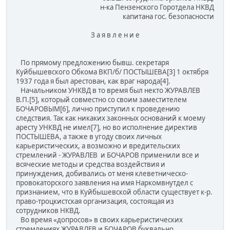
н-ка Пензенского Горотдела НКВД
капитана гос. безопасности
З а я в л е н и е
По прямому предложению бывш. секретаря
Куйбышевского Обкома ВКП/б/ ПОСТЫШЕВА[3] 1 октября
1937 года я был арестован, как враг народа[4].
Начальником УНКВД в то время был некто ЖУРАВЛЕВ
В.П.[5], который совместно со своим заместителем
БОЧАРОВЫМ[6], лично приступил к проведению
следствия. Так как никаких законных оснований к моему
аресту УНКВД не имел[7], но во исполнение директив
ПОСТЫШЕВА, а также в угоду своих личных
карьеристических, а возможно и вредительских
стремлений - ЖУРАВЛЕВ и БОЧАРОВ применили все и
всяческие методы и средства воздействия и
принуждения, добивались от меня клеветническо-
провокаторского заявления на имя Наркомвнутдел с
признанием, что в Куйбышевской области существует к-р.
право-троцкистская организация, состоящая из
сотрудников НКВД.
Во время «допросов» в своих карьеристических
стремлениях ЖУРАВЛЕВ и БОЧАРОВ буквально