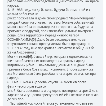
разоблаченного впоследствии и уничтоженного, как врага
народа.
4. В 1935 году, когда б. жена, будучи беременной и с
малым ребенком на
руках проживала в доме своих родных /Черниговщина/,
который стоял на отлете, я оставил б/жене собственный
малого калибра револьвер, из которого она, будучи на
прогулке с подругой, произвела бесцельный выстрел в
роще, близ территории передвижного лагеря
ОСОАВИАХИМА[5]. Дело было расследовано, но за
отсутствием состава преступления, было прекращено.
5. В 1937 году я не прекратил знакомства и общения б/
жены Андреевой с
Могилянской[6], бывшей к-р, которая, поднималась на
щит разоблаченным впоследствии врагом народа
Фириным[7] /бывш. начальник ДМИТЛАГа/ и даже была
принята в Союз Советских писателей. Впоследствии же
эта Могилянская была разоблачена и арестована, как враг
народа.
6. Бывш. жена Андреева, спустя 5-6 месяцев после
фактического развода со
мной, была арестована и осуждена повторно на срок 8 лет.
Характера и существа преступлений её я не знал и не знаю
до сих пор.
Партийной комиссией также установлено, что всё это я