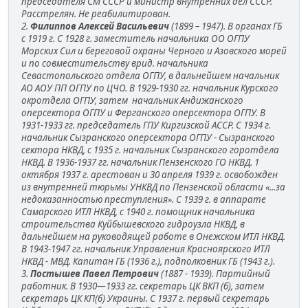
председателя СМ СССР и министр внутренних дел СССР.
Расстрелян. Не реабилитирован.
2.
Филиппов Алексей Васильевич
(1899 – 1947). В органах ГБ
с 1919 г. С 1928 г. заместитель начальника ОО ОГПУ
Морских Сил и береговой охраны Черного и Азовского морей
и по совместительству врид. начальника
Севастопольского отдела ОГПУ, в дальнейшем начальник
АО АОУ ПП ОГПУ по ЦЧО. В 1929-1930 гг. начальник Курского
окротдела ОГПУ, затем начальник Андижанского
оперсектора ОГПУ и Ферганского оперсектора ОГПУ. В
1931-1933 гг. председатель ГПУ Киргизской АССР. С 1934 г.
начальник Сызранского оперсектора ОГПУ - Сызранского
сектора НКВД, с 1935 г. начальник Сызранского горотдела
НКВД. В 1936-1937 гг. начальник Пензенского ГО НКВД. 1
октября 1937 г. арестован и 30 апреля 1939 г. освобожден
из внутренней тюрьмы УНКВД по Пензенской области «...за
недоказанностью преступления». С 1939 г. в аппарате
Самарского ИТЛ НКВД, с 1940 г. помощник начальника
строительства Куйбышевского гидроузла НКВД, в
дальнейшем на руководящей работе в Онежском ИТЛ НКВД.
В 1943-1947 гг. начальник Управления Красноярского ИТЛ
НКВД - МВД. Капитан ГБ (1936 г.), подполковник ГБ (1943 г.).
3.
Постышев Павел Петрович
(1887 - 1939). Партийный
работник. В 1930—1933 гг. секретарь ЦК ВКП (б), затем
секретарь ЦК КП(б) Украины. С 1937 г. первый секретарь