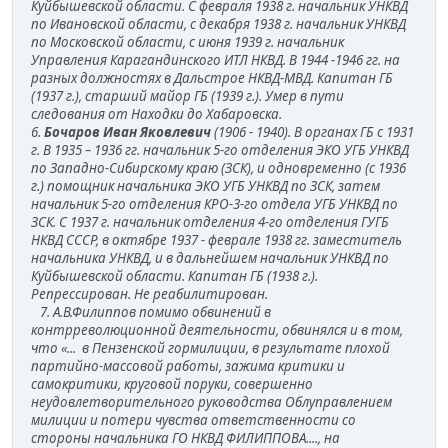
Куйбышевской области. С февраля 1938 г. начальник УНКВД
по Ивановской области, с декабря 1938 г. начальник УНКВД
по Московской области, с июня 1939 г. начальник
Управления Карагандинского ИТЛ НКВД. В 1944 -1946 гг. на
разных должностях в Дальстрое НКВД-МВД. Капитан ГБ
(1937 г.), старший майор ГБ (1939 г.). Умер в пути
следования от Находки до Хабаровска.
6.
Бочаров Иван Яковлевич
(1906 - 1940). В органах ГБ с 1931
г. В 1935 – 1936 гг. начальник 5-го отделения ЭКО УГБ УНКВД
по Западно-Сибирскому краю (ЗСК), и одновременно (с 1936
г.) помощник начальника ЭКО УГБ УНКВД по ЗСК, затем
начальник 5-го отделения КРО-3-го отдела УГБ УНКВД по
ЗСК. С 1937 г. начальник отделения 4-го отделения ГУГБ
НКВД СССР, в октябре 1937 - феврале 1938 гг. заместитель
начальника УНКВД, и в дальнейшем начальник УНКВД по
Куйбышевской области. Капитан ГБ (1938 г.).
Репрессирован. Не реабилитирован.
7. А.В.Филиппов помимо обвинений в
контрреволюционной деятельности, обвинялся и в том,
что «... в Пензенской гормилиции, в результате плохой
партийно-массовой работы, зажима критики и
самокритики, круговой поруки, совершенно
неудовлетворительного руководства Облуправлением
милиции и потери чувства ответственности со
стороны начальника ГО НКВД ФИЛИППОВА...., на