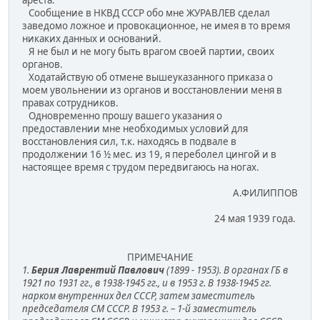
ареста.
Сообщение в НКВД СССР обо мне ЖУРАВЛЕВ сделал
заведомо ложное и провокационное, не имея в то время
никаких данных и оснований.
Я не был и не могу быть врагом своей партии, своих
органов.
Ходатайствую об отмене вышеуказанного приказа о
моем увольнении из органов и восстановлении меня в
правах сотрудников.
Одновременно прошу вашего указания о
предоставлении мне необходимых условий для
восстановления сил, т.к. находясь в подвале в
продолжении 16 ½ мес. из 19, я переболел цингой и в
настоящее время с трудом передвигаюсь на ногах.
А.ФИЛИППОВ
24 мая 1939 года.
ПРИМЕЧАНИЕ
1.
Берия Лаврентий Павлович
(1899 - 1953). В органах ГБ в
1921 по 1931 гг., в 1938-1945 гг., и в 1953 г. В 1938-1945 гг.
нарком внутренних дел СССР, затем заместитель
председателя СМ СССР. В 1953 г. – 1-й заместитель