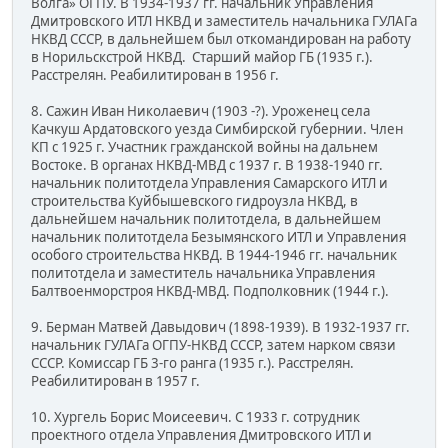
Волга» ОГПУ. В 1934-1937 гг. начальник Управления
Дмитровского ИТЛ НКВД и заместитель начальника ГУЛАГа
НКВД СССР, в дальнейшем был откомандирован на работу
в Норильскстрой НКВД. Старший майор ГБ (1935 г.).
Расстрелян. Реабилитирован в 1956 г.
8. Сажин Иван Николаевич (1903 -?). Уроженец села
Качкуш Ардатовского уезда Симбирской губернии. Член
КП с 1925 г. Участник гражданской войны на дальнем
Востоке. В органах НКВД-МВД с 1937 г. В 1938-1940 гг.
начальник политотдела Управления Самарского ИТЛ и
строительства Куйбышевского гидроузла НКВД, в
дальнейшем начальник политотдела, в дальнейшем
начальник политотдела Безымянского ИТЛ и Управления
особого строительства НКВД. В 1944-1946 гг. начальник
политотдела и заместитель начальника Управления
Балтвоенморстроя НКВД-МВД. Подполковник (1944 г.).
9. Берман Матвей Давыдович (1898-1939). В 1932-1937 гг.
начальник ГУЛАГа ОГПУ-НКВД СССР, затем нарком связи
СССР. Комиссар ГБ 3-го ранга (1935 г.). Расстрелян.
Реабилитирован в 1957 г.
10. Хургель Борис Моисеевич. С 1933 г. сотрудник
проектного отдела Управления Дмитровского ИТЛ и