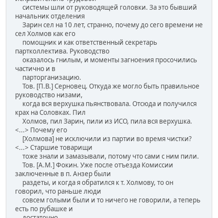
системы шли от руководящей головки. За это бывший
начальник отделения
Зарин сел на 10 лет, странно, почему до сего времени не
сел Холмов как его
помощник и как ответственный секретарь
партколлектива. Руководство
оказалось гнилым, и моменты загноения просочились
частично и в
парторганизацию.
Тов. [П.В.] Серновец. Откуда же могло быть правильное
руководство низами,
когда вся верхушка пьянствовала. Отсюда и получился
крах на Соловках. Пил
Холмов, пил Зарин, пили из ИСО, пила вся верхушка.
<...> Почему его
[Холмова] не исключили из партии во время чистки?
<...> Старшие товарищи
тоже знали и замазывали, потому что сами с ним пили.
Тов. [А.М.] Фокин. Уже после отъезда Комиссии
заключенные в п. Анзер были
раздеты, и когда я обратился к т. Холмову, то он
говорил, что раньше люди
совсем голыми были и то ничего не говорили, а теперь
есть по рубашке и
достаточно.