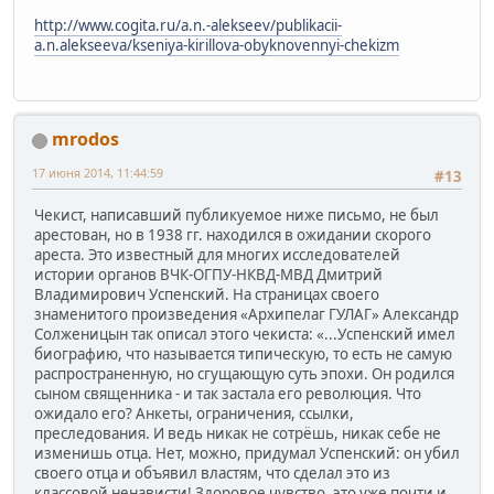
http://www.cogita.ru/a.n.-alekseev/publikacii-
a.n.alekseeva/kseniya-kirillova-obyknovennyi-chekizm
mrodos
17 июня 2014, 11:44:59
#13
Чекист, написавший публикуемое ниже письмо, не был
арестован, но в 1938 гг. находился в ожидании скорого
ареста. Это известный для многих исследователей
истории органов ВЧК-ОГПУ-НКВД-МВД Дмитрий
Владимирович Успенский. На страницах своего
знаменитого произведения «Архипелаг ГУЛАГ» Александр
Солженицын так описал этого чекиста: «...Успенский имел
биографию, что называется типическую, то есть не самую
распространенную, но сгущающую суть эпохи. Он родился
сыном священника - и так застала его революция. Что
ожидало его? Анкеты, ограничения, ссылки,
преследования. И ведь никак не сотрёшь, никак себе не
изменишь отца. Нет, можно, придумал Успенский: он убил
своего отца и объявил властям, что сделал это из
классовой ненависти! Здоровое чувство, это уже почти и