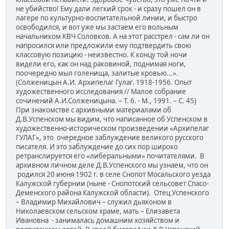
не убийство! Ему дали легкий срок - и сразу пошел он в
лагере по культурно-воспитательной линии, и быстро
освободился, и вот уже мы застаем его вольным
начальником КВЧ Соловков. А на этот расстрел - сам ли он
напросился или предложили ему подтвердить свою
классовую позицию - неизвестно. К концу той ночи
видели его, как он над раковиной, поднимая ноги,
поочередно мыл голенища, залитые кровью...».
(Солженицын А.И. Архипелаг Гулаг. 1918-1956. Опыт
художественного исследования // Малое собрание
сочинений А.И.Солженицына. – Т. 6. - М., 1991. – С. 45)
При знакомстве с архивными материалами об
Д.В.Успенском мы видим, что написанное об Успенском в
художественно-историческом произведении «Архипелаг
ГУЛАГ», это очередное заблуждение великого русского
писателя. И это заблуждение до сих пор широко
ретранслируется его «либеральными» почитателями. В
архивном личном деле Д.В.Успенского мы узнаем, что он
родился 20 июня 1902 г. в селе Снопот Мосальского уезда
Калужской губернии (ныне - Снопотский сельсовет Спасо-
Деменского района Калужской области). Отец Успенского
– Владимир Михайлович – служил дьяконом в
Николаевском сельском храме, мать – Елизавета
Ивановна - занималась домашним хозяйством и