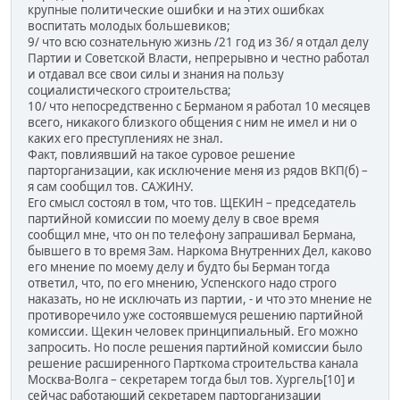
крупные политические ошибки и на этих ошибках
воспитать молодых большевиков;
9/ что всю сознательную жизнь /21 год из 36/ я отдал делу
Партии и Советской Власти, непрерывно и честно работал
и отдавал все свои силы и знания на пользу
социалистического строительства;
10/ что непосредственно с Берманом я работал 10 месяцев
всего, никакого близкого общения с ним не имел и ни о
каких его преступлениях не знал.
Факт, повлиявший на такое суровое решение
парторганизации, как исключение меня из рядов ВКП(б) –
я сам сообщил тов. САЖИНУ.
Его смысл состоял в том, что тов. ЩЕКИН – председатель
партийной комиссии по моему делу в свое время
сообщил мне, что он по телефону запрашивал Бермана,
бывшего в то время Зам. Наркома Внутренних Дел, каково
его мнение по моему делу и будто бы Берман тогда
ответил, что, по его мнению, Успенского надо строго
наказать, но не исключать из партии, - и что это мнение не
противоречило уже состоявшемуся решению партийной
комиссии. Щекин человек принципиальный. Его можно
запросить. Но после решения партийной комиссии было
решение расширенного Парткома строительства канала
Москва-Волга – секретарем тогда был тов. Хургель[10] и
сейчас работающий секретарем парторганизации