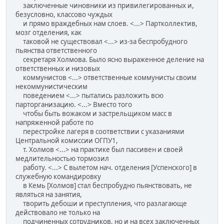
заключенные чиновники из привилегированных и,
безусловно, классово чуждых
и прямо враждебных нам слоев. <...> Партколлектив,
мозг отделения, как
таковой не существовал <...> из-за беспробудного
пьянства ответственного
секретаря Холмова. Было ясно выраженное деление на
ответственных и низовых
коммунистов <...> ответственные коммунисты своим
некоммунистическим
поведением <...> пытались разложить всю
парторганизацию. <...> Вместо того
чтобы быть вожаком и застрельщиком масс в
напряженной работе по
перестройке лагеря в соответствии с указаниями
Центральной комиссии ОГПУ1,
т. Холмов <...> на практике был пассивен и своей
медлительностью тормозил
работу. <...> С вылетом нач. отделения [Успенского] в
служебную командировку
в Кемь [Холмов] стал беспробудно пьянствовать, не
являться на занятия,
творить дебоши и преступления, что разлагающе
действовало не только на
подчиненных сотрудников, но и на всех заключенных