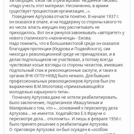
заговорщик. Ежов так отреагировал на данное письмо:
«Надо учесть этот материал. Несомненно, в армии
существует троцкистская организация...».
Поведение Артузова отчасти понятно. В начале 1937 г.
он оказался в опале, и на поддержку со стороны какого-то
из числа власть имущих ему рассчитывать не
приходилось. Вот он и ринулся завоевывать «авторитет» у
нового сталинского «назначенца» - Ежова.
Надо помнить, что в большевистской среде он оказался
благодаря протекции (Кедрова и Подвойского), сам
никогда к революционной среде не принадлежал, и в
делах подпольщиков не участвовал, а потому всегда
чувствовал косые взгляды со стороны чекистов, имевших
подпольный стаж и революционные заслуги, и таких в
органах ВЧК-ОГПУ-НКВД было немало. Для бывших
профессиональных революционеров Артузов был (по
выражению В.М.Молотова) «примазывающейся
молодежью карьерного типа».
Поначалу Артузова даже не хотели реабилитировать.
Было заключение, подписанное Ивашутиным и
Маляровым о том, что «...оснований к пересмотру дела
Артузова... не имеется. Ходатайство Е.Х.Фраучи о
пересмотре дела... отклонить». И лишь в феврале 1956 г.
было принято решение о реабилитации Артузова.
О приговоре Артузова: он был осужден в «особом