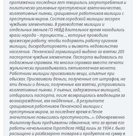
протяжении последних лет творились злоупотребления и
политическо-уголовные преступления: взяточничество,
коллективные пьянки, сращивание работников милиции с
преступным миром. Состав городской милиции засорен
чуждыми элементами. В руководстве милиции и
отдельных звеньев ГО НКВД длительное время находились
враги народа – троцкисты..., которые проводили
вражескую работу, чтобы подорвать работу органов
милиции, дискредитировать и вызвать недовольство
населения. Пензенской гормилицией выдано за взятки 205
паспортов чуждым элементам. Паспорта выдавались по
подложным справкам. На многих справках вместо печати
жульнически прикладывалась пятикопеечная монета.
Работники милиции присваивали вещи, изъятые при
обысках. Присваивали деньги, полученные от штрафов, на
эти деньги и деньги, полученные как взятки, устраивались
коллективные пьянки. У пьяных, задержанных милицией,
отбирались паспорта, после возвращались владельцам за
вознаграждение, как найденные... В результате
сращивания работников Пензенской милиции с
преступным миром, за последнее время в Пензе
значительно повысилась преступность...». Одновременно
Филиппову были предъявлены обвинения, что за время его
работы начальником Горотдела НКВД лишь за 1934 г. было
расхищено и разбазарено товаров и продуктов на сумму в