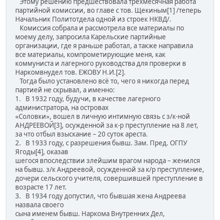
Этому решению предшествовала трехмесячная работа
партийной комиссии, во главе с тов. Щекиным[1] /теперь
Начальник Политотдела одной из строек НКВД/.
Комиссия собрала и рассмотрела все материалы по
моему делу, запросила Карельские партийные
организации, где я раньше работал, а также направила
все материалы, компрометирующие меня, как
коммуниста и лагерного руководства для проверки в
Наркомвнудел тов. ЕЖОВУ Н.И.[2].
Тогда было установлено всё то, чего я никогда перед
партией не скрывал, а именно:
1. В 1932 году, будучи, в качестве лагерного
администратора, на островах
«Соловки», вошел в личную интимную связь с з/к-ной
АНДРЕЕВОЙ[3], осужденной за к-р преступление на 8 лет,
за что отбыл взыскание – 20 суток ареста.
2. В 1933 году, с разрешения бывш. Зам. Пред. ОГПУ
Ягоды[4], оказав
шегося впоследствии злейшим врагом народа – женился
на бывш. з/к Андреевой, осужденной за к/р преступление,
дочери сельского учителя, совершившей преступление в
возрасте 17 лет.
3. В 1934 году допустил, что бывшая жена Андреева
назвала своего
сына именем бывш. Наркома Внутренних Дел,