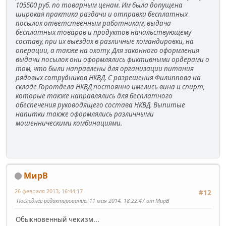
105500 руб. по товарным ценам. Им была допущена
широкая практика раздачи и отправки бесплатных
посылок ответственным работникам, выдача
бесплатных товаров и продуктов начальствующему
составу, при их выездах в различные командировки, на
операции, а также на охоту. Для законного оформления
выдачи посылок они оформлялись фиктивными ордерами о
том, что были направлены для организации питания
рядовых сотрудников НКВД. С разрешения Филиппова на
складе Горотдела НКВД постоянно имелись вина и спирт,
которые также направлялись для бесплатного
обеспечения руководящего состава НКВД. Выпитые
напитки также оформлялись различными
мошенническими комбинациями.
МирВ
26 февраля 2013, 16:44:17
#12
Последнее редактирование
: 11 мая 2014, 18:22:47 от МирВ
Обыкновенный чекизм...