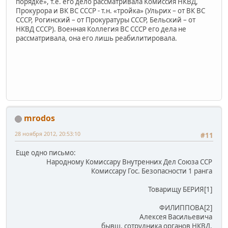
порядке», т.е. его дело рассматривала Комиссия НКВД,
Прокурора и ВК ВС СССР - т.н. «тройка» (Ульрих – от ВК ВС
СССР, Рогинский – от Прокуратуры СССР, Бельский – от
НКВД СССР). Военная Коллегия ВС СССР его дела не
рассматривала, она его лишь реабилитировала.
mrodos
28 ноября 2012, 20:53:10
#11
Еще одно письмо:
Народному Комиссару Внутренних Дел Союза ССР
Комиссару Гос. Безопасности 1 ранга
Товарищу БЕРИЯ[1]
ФИЛИППОВА[2]
Алексея Васильевича
бывш. сотрудника органов НКВД,