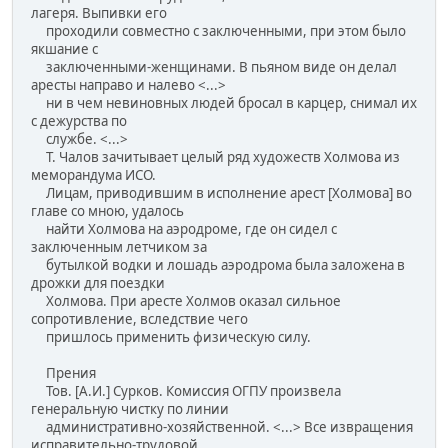
лагеря. Выпивки его
проходили совместно с заключенными, при этом было
якшание с
заключенными-женщинами. В пьяном виде он делал
аресты направо и налево <...>
ни в чем невиновных людей бросал в карцер, снимал их
с дежурства по
службе. <...>
Т. Чалов зачитывает целый ряд художеств Холмова из
меморандума ИСО.
Лицам, приводившим в исполнение арест [Холмова] во
главе со мною, удалось
найти Холмова на аэродроме, где он сидел с
заключенным летчиком за
бутылкой водки и лошадь аэродрома была заложена в
дрожки для поездки
Холмова. При аресте Холмов оказал сильное
сопротивление, вследствие чего
пришлось применить физическую силу.
Прения
Тов. [А.И.] Сурков. Комиссия ОГПУ произвела
генеральную чистку по линии
административно-хозяйственной. <...> Все извращения
исправительно-трудовой