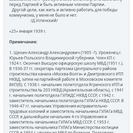
перед Партией и быть активным членом Партии.
Другой цели, как жить и активно работать для победы
коммунизма, у меня не было и нет.
/Д.Успенский/
«25» января 1939 г.
Примечание:
1. Щекин Александр Александрович (1905 -?). Уроженец г.
Юрьев-Польского Владимирской губернии. Член КП с
1924 г. Окончил Высшую офицерскую школу МВД (1951 г.).
В 1936-37 гг. секретарь парткома Центрального района
строительства канала «Москва-Волга» и Дмитровского ИТЛ
НКВД, затем на партийной работе в Московском комитете
ВКП(б). С 1938 г. начальник политотдела Ягринского ИТЛ и
строительства № 203 НКВД (Архангельская область), с 1941
г. начальник политотдела ГУЛЖДС НКВД СССР, с 1942 г.
заместитель начальника политотдела ГУЛАГа НКВД СССР. В
1946-47 гг. начальник Управления исправительно-
трудовых колоний и заместитель начальника ГУЛАГа МВД
СССР, в дальнейшем начальник 4-го Управления и
заместитель начальника ГУЛАГа МВД СССР. С 1953 г.
заместитель начальника ГУЛАГа Министерства юстиции
СССР, в 1954 г. уволен из МВД по болезни. Полковник