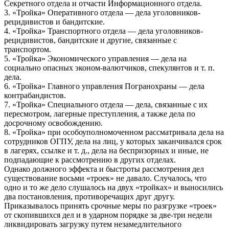
Секретного отдела и отчасти Информационного отдела.
3. «Тройка» Оперативного отдела — дела уголовников-
рецидивистов и бандитские.
4. «Тройка» Транспортного отдела — дела уголовников-
рецидивистов, бандитские и другие, связанные с
транспортом.
5. «Тройка» Экономического управления — дела на
социально опасных эконом-валютчиков, спекулянтов и т. п.
дела.
6. «Тройка» Главного управления Погранохраны — дела
контрабандистов.
7. «Тройка» Специального отдела — дела, связанные с их
пересмотром, лагерные преступления, а также дела по
досрочному освобождению.
8. «Тройка» при особоуполномоченном рассматривала дела на
сотрудников ОГПУ, дела на лиц, у которых заканчивался срок
в лагерях, ссылке и т. д., дела на беспризорных и иные, не
подпадающие к рассмотрению в других отделах.
Однако должного эффекта и быстроты рассмотрения дел
существование восьми «троек» не давало. Случалось, что
одно и то же дело слушалось на двух «тройках» и выносились
два постановления, противоречащих друг другу.
Приказывалось принять срочные меры по разгрузке «троек»
от скопившихся дел и в ударном порядке за две-три недели
ликвидировать загрузку путем незамедлительного