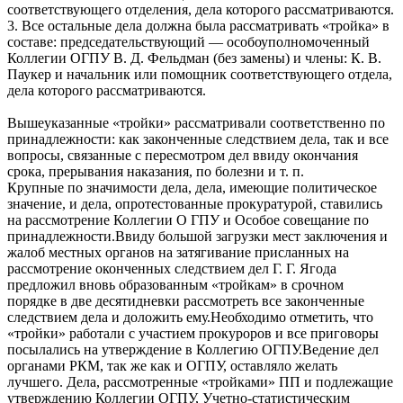
соответствующего отделения, дела которого рассматриваются.
3. Все остальные дела должна была рассматривать «тройка» в
составе: председательствующий — особоуполномоченный
Коллегии ОГПУ В. Д. Фельдман (без замены) и члены: К. В.
Паукер и начальник или помощник соответствующего отдела,
дела которого рассматриваются.
Вышеуказанные «тройки» рассматривали соответственно по
принадлежности: как законченные следствием дела, так и все
вопросы, связанные с пересмотром дел ввиду окончания
срока, прерывания наказания, по болезни и т. п.
Крупные по значимости дела, дела, имеющие политическое
значение, и дела, опротестованные прокуратурой, ставились
на рассмотрение Коллегии О ГПУ и Особое совещание по
принадлежности.Ввиду большой загрузки мест заключения и
жалоб местных органов на затягивание присланных на
рассмотрение оконченных следствием дел Г. Г. Ягода
предложил вновь образованным «тройкам» в срочном
порядке в две десятидневки рассмотреть все законченные
следствием дела и доложить ему.Необходимо отметить, что
«тройки» работали с участием прокуроров и все приговоры
посылались на утверждение в Коллегию ОГПУ.Ведение дел
органами РКМ, так же как и ОГПУ, оставляло желать
лучшего. Дела, рассмотренные «тройками» ПП и подлежащие
утверждению Коллегии ОГПУ, Учетно-статистическим