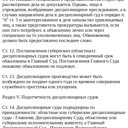
рассмотрении дела не допускается. Однако, лица и
учреждения, возбудившие дисциплинарное преследование, а в
случаях направления дела в дисциплинарный суд в порядке п.
"б" ст. 5 и заинтересованное в деле начальство привлекаемых
лиц, а также представитель прокуратуры вызываются, если
они того потребуют, к объяснению лично или через
специально на то уполномоченных лиц. Обвиняемому
должно быть предоставлено последнее слово.
Ст. 12. Постановления губернских (областных)
дисциплинарных судов могут быть в семидневный срок
обжалованы в Главный Суд. Постановления Главного Суда
никакому обжалованию не подлежат.
Ст. 13. Дисциплинарное производство может быть
возбуждено не позднее одного года со времени совершения
служебного проступка или упущения.
Раздел V. Подотчетность дисциплинарных судов
Ст. 14. Дисциплинарные суды поднадзорны по
принадлежности: областные или губернские дисциплинарные
суды - Главному Дисциплинарному Суду, областному или
губернскому исполнительному комитету, а Главный
Дисциплинарный Суд - Президиуму Всероссийского