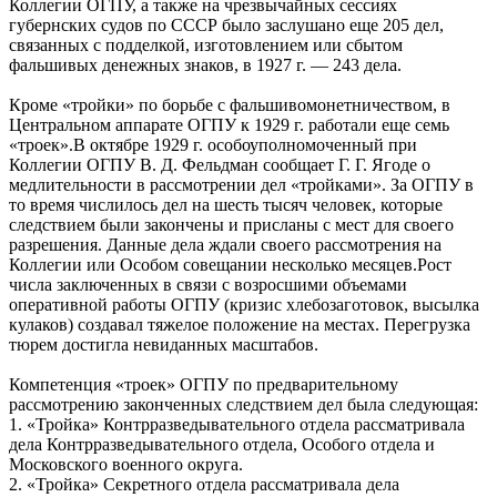
Коллегии ОГПУ, а также на чрезвычайных сессиях
губернских судов по СССР было заслушано еще 205 дел,
связанных с подделкой, изготовлением или сбытом
фальшивых денежных знаков, в 1927 г. — 243 дела.
Кроме «тройки» по борьбе с фальшивомонетничеством, в
Центральном аппарате ОГПУ к 1929 г. работали еще семь
«троек».В октябре 1929 г. особоуполномоченный при
Коллегии ОГПУ В. Д. Фельдман сообщает Г. Г. Ягоде о
медлительности в рассмотрении дел «тройками». За ОГПУ в
то время числилось дел на шесть тысяч человек, которые
следствием были закончены и присланы с мест для своего
разрешения. Данные дела ждали своего рассмотрения на
Коллегии или Особом совещании несколько месяцев.Рост
числа заключенных в связи с возросшими объемами
оперативной работы ОГПУ (кризис хлебозаготовок, высылка
кулаков) создавал тяжелое положение на местах. Перегрузка
тюрем достигла невиданных масштабов.
Компетенция «троек» ОГПУ по предварительному
рассмотрению законченных следствием дел была следующая:
1. «Тройка» Контрразведывательного отдела рассматривала
дела Контрразведывательного отдела, Особого отдела и
Московского военного округа.
2. «Тройка» Секретного отдела рассматривала дела