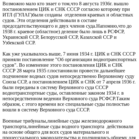
Возможно мало кто знает о том,что 8 августа 1936г. вышло
постановлением ЦИК и СНК СССР согласно которому при
ИТЛ (ГУЛАГ)были созданы отделения краевых и областных
судов. Эти отделения действовали в составе
председательствующего и двух членов суда.Напомню,что до
1938 г. краевое (областное) деление было лишь в РСФСР,
Украинской ССР, Белорусской ССР, Казахской ССР и
Узбекской ССР.
Как уже указывалось выше, 7 июня 1934 г. ЦИК и СНК СССР
приняли постановление "Об организации воднотранспортных
судов". Во изменение этого постановления ЦИК и СНК
СССР 28 марта 1935 г.постановили провести дальнейшее
подчинение водных судов непосредственно Верховному суду
Союза ССР, а постановлением ЦИК и СНК от 7 апреля 1936 г.
были переданы в систему Верховного суда СССР
воднотранспортные суды, оставленные законом 1934 г. в
непосредственном ведении Верховного суда РСФСР.Таким
образом, с этого времени все специальные суды полностью
вошли в систему Верховного суда СССР.
Военные трибуналы,линейные суды железнодорожного
транспорта,линейные суды водного транспорта действовали
на основе общего для всех судов материального и
процессуального законодательства и подчинялись общему для