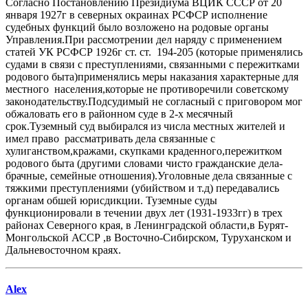
Согласно Постановлению Президиума ВЦИК СССР от 20
января 1927г в северных окраинах РСФСР исполнение
судебных функций было возложено на родовые органы
Управления.При рассмотрении дел наряду с применением
статей УК РСФСР 1926г ст. ст. 194-205 (которые применялись
судами в связи с преступлениями, связанными с пережитками
родового быта)применялись меры наказания характерные для
местного населения,которые не противоречили советскому
законодательству.Подсудимый не согласный с приговором мог
обжаловать его в районном суде в 2-х месячный
срок.Туземный суд выбирался из числа местных жителей и
имел право рассматривать дела связанные с
хулиганством,кражами, скупками краденного,пережитком
родового быта (другими словами чисто гражданские дела-
брачные, семейные отношения).Уголовные дела связанные с
тяжкими преступлениями (убийством и т.д) передавались
органам обшей юрисдикции. Туземные суды
функционировали в течении двух лет (1931-1933гг) в трех
районах Северного края, в Ленинградской области,в Бурят-
Монгольской АССР ,в Восточно-Сибирском, Туруханском и
Дальневосточном краях.
Alex