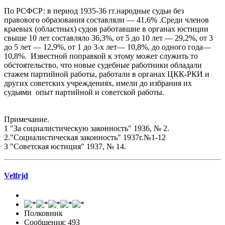
По РСФСР: в период 1935-36 гг.народные судьи без
правового образования составляли — 41,6% .Среди членов
краевых (областных) судов работавшие в органах юстиции
свыше 10 лет составляло 36,3%, от 5 до 10 лет — 29,2%, от 3
до 5 лет — 12,9%, от 1 до 3-х лет— 10,8%, до одного года—
10,8%. Известной поправкой к этому может служить то
обстоятельство, что новые судебные работники обладали
стажем партийной работы, работали в органах ЦКК-РКИ и
других советских учреждениях, имели до избрания их
судьями опыт партийной и советской работы.
Примечание.
1 "За социалистическую законность" 1936, № 2.
2."Социалистическая законность" 1937г.№1-12
3 "Советская юстиция" 1937, № 14.
Velfrjd
Полковник
Сообщения: 493