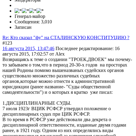
Генерал-майор
Сообщения: 3,010
Записан
Re: Кто сказал "фу" на СТАЛИНСКУЮ КОНСТИТУЦИЮ ?
#123
16 августа 2015, 13:47:46
Последнее редактирование
: 16
августа 2015, 17:02:57 от Alex
Возвращаясь к теме о создании "ТРОЕК,ДВОЕК" мы почему-
то забываем о том,что в период 20-30-х годов на просторах
нашей Родины помимо вышеназваных судейских органов
существовало множество различных судебных
органов,которые можно отнести к административной
юрисдикции (ранее название- "Суды общественной
самодеятельности") и о которых я кратко уже писал:
1.ДИСЦИПЛИНАРНЫЕ СУДЫ.
7 июля 1923г ВЦИК РСФСР утвердил положение о
дисциплинарных судах при ЦИК РСФСР.
В то время в РСФСР уже действовали два декрета о
дисциплинарной ответственности, изданные двумя годами
ранее, в 1921 году. Одним из них определялись виды
дисциплинарных взысканий за нарушения служебной