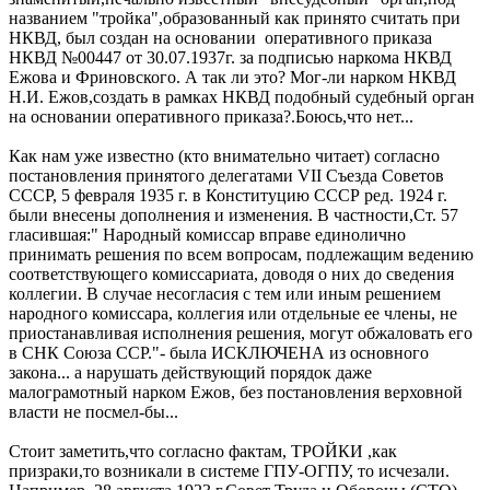
названием "тройка",образованный как принято считать при
НКВД, был создан на основании оперативного приказа
НКВД №00447 от 30.07.1937г. за подписью наркома НКВД
Ежова и Фриновского. А так ли это? Мог-ли нарком НКВД
Н.И. Ежов,создать в рамках НКВД подобный судебный орган
на основании оперативного приказа?.Боюсь,что нет...
Как нам уже известно (кто внимательно читает) согласно
постановления принятого делегатами VII Съезда Советов
СССР, 5 февраля 1935 г. в Конституцию СССР ред. 1924 г.
были внесены дополнения и изменения. В частности,Ст. 57
гласившая:" Народный комиссар вправе единолично
принимать решения по всем вопросам, подлежащим ведению
соответствующего комиссариата, доводя о них до сведения
коллегии. В случае несогласия с тем или иным решением
народного комиссара, коллегия или отдельные ее члены, не
приостанавливая исполнения решения, могут обжаловать его
в СНК Союза ССР."- была ИСКЛЮЧЕНА из основного
закона... а нарушать действующий порядок даже
малограмотный нарком Ежов, без постановления верховной
власти не посмел-бы...
Стоит заметить,что согласно фактам, ТРОЙКИ ,как
призраки,то возникали в системе ГПУ-ОГПУ, то исчезали.