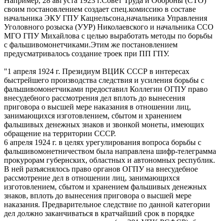
Например, 28 августа 1923 г.Совет Труда и Обороны (СТО)
своим постановлением создает спец.комиссию в составе
начальника ЭКУ ГПУ Кацнельсона,начальника Управления
Уголовного розыска (УУР) Николаевского и начальника ССО
МГО ГПУ Михайлова с целью выработать методы по борьбы
с фальшивомонетчиками.Этим же постановлением
предусматривалось создание троек при ПП ГПУ.
"1 апреля 1924 г. Президиум ВЦИК СССР в интересах
быстрейшего производства следствия и усиления борьбы с
фальшивомонетчиками предоставил Коллегии ОГПУ право
внесудебного рассмотрения дел вплоть до вынесения
приговора о высшей мере наказания в отношении лиц,
занимающихся изготовлением, сбытом и хранением
фальшивых денежных знаков и звонкой монеты, имеющих
обращение на территории СССР.
6 апреля 1924 г. в целях урегулирования вопроса борьбы с
фальшивомонетничеством была направлена шифр-телеграмма
прокурорам губернских, областных и автономных республик.
В ней разъяснялось право органов ОГПУ на внесудебное
рассмотрение дел в отношении лиц, занимающихся
изготовлением, сбытом и хранением фальшивых денежных
знаков, вплоть до вынесения приговора о высшей мере
наказания. Предварительное следствие по данной категории
дел должно заканчиваться в кратчайший срок в порядке