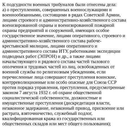
К подсудности военных трибуналов были отнесены дела:
а) о преступлениях, совершенных военнослужащими и
военнообязанными, состоящими в рядах Советской Армии,
лицами строевого и административно-хозяйственного состава
военизированной охраны и военизированной пожарной
охраны предприятий и сооружений, имеющих особое
государственное значение, лицами оперативного, строевого и
административно-хозяйственного состава рабоче-
крестьянской милиции, лицами оперативного и
административного состава ИТУ, работниками экспедиции
подводных работ (ЭПРОН) и др., а также лицами
начальствующего и рядового состава частей тылового
ополчения и трудовых частей из лиц, освобожденных от
военной службы по религиозным убеждениям, если
перечисленные лица совершают преступления воинские,
контрреволюционные или особо опасные для Союза ССР
против порядка управления, преступления, предусмотренные
законом 7 августа 1932 г. об охране общественной
социалистической собственности, должностные и
имущественные преступления (дискредитация власти,
незаконное задержание, незакон­ный привод, присвоение или
растрата, взяточничество, служебный подлог,
квалифицированная кража из государ­ственных или
общественных складов или мест общего пользования);