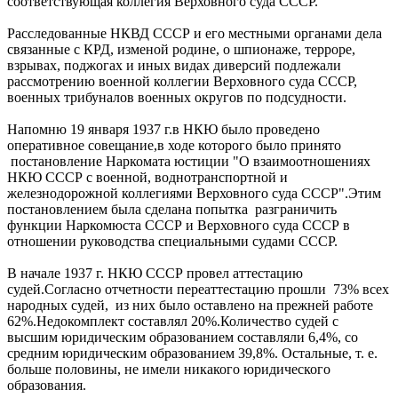
соответствующая коллегия Верховного суда СССР.
Расследованные НКВД СССР и его местными органами дела
связанные с КРД, изменой родине, о шпионаже, терроре,
взрывах, поджогах и иных видах диверсий подлежали
рассмотрению военной коллегии Верховного суда СССР,
военных трибуналов военных округов по подсудности.
Напомню 19 января 1937 г.в НКЮ было проведено
оперативное совещание,в ходе которого было принято
постановление Наркомата юстиции "О взаимоотношениях
НКЮ СССР с военной, водно­транспортной и
железнодорожной коллегиями Верховного суда СССР".Этим
постановлением была сделана попытка разграничить
функции Наркомюста СССР и Верховного суда СССР в
отношении руководства специальными судами СССР.
В начале 1937 г. НКЮ СССР провел аттестацию
судей.Согласно отчетности переаттестацию прошли 73% всех
народных судей, из них было оставлено на прежней работе
62%.Недокомплект составлял 20%.Количество судей с
высшим юридическим образованием составляли 6,4%, со
средним юридическим образованием 39,8%. Остальные, т. е.
больше половины, не имели никакого юридического
образования.