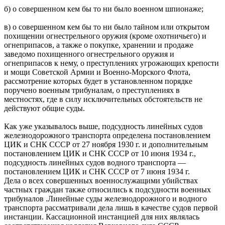
б) о совершенном кем бы то ни было военном шпионаже;
в) о совершенном кем бы то ни было тайном или открытом
похищении огнестрельного оружия (кроме охотничьего) и
огнеприпасов, а также о покупке, хранении и продаже
заведомо похищенного огнестрельного оружия и
огнеприпасов к нему, о преступлениях угрожающих крепости
и мощи Советской Армии и Военно-Морского Флота,
рассмотрение которых будет в установленном порядке
поручено военным трибуналам, о преступлениях в
местностях, где в силу исключительных обстоятельств не
действуют общие суды.
Как уже указывалось выше, подсудность линейных судов
железнодорожного транспорта определена постановлением
ЦИК и СНК СССР от 27 ноября 1930 г. и дополнительным
постановлением ЦИК и СНК СССР от 10 июня 1934 г.,
подсудность линейных судов водного транспорта —
постановлением ЦИК и СНК СССР от 7 июня 1934 г.
Дела о всех совершенных военнослужащими убийствах
частных граждан также относились к подсудности военных
трибуналов .Линейные суды железнодорожного и водного
транспорта рассматривали дела лишь в качестве судов первой
инстанции. Кассационной инстанцией для них являлась