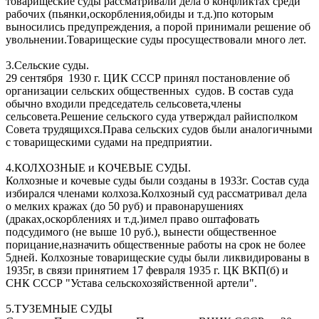
товарищеские суды рассматривали дела о конфликтах среди
рабочих (пьянки,оскорбления,обиды и т.д.)по которым
выносились предупреждения, а порой принимали решение об
увольнении.Товарищеские суды просуществовали много лет.
3.Сельские суды.
29 сентября 1930 г. ЦИК СССР принял постановление об
организации сельских общественных судов. В состав суда
обычно входили председатель сельсовета,члены
сельсовета.Решение сельского суда утверждал райисполком
Совета трудящихся.Права сельских судов были аналогичными
с товарищескими судами на предприятии.
4.КОЛХОЗНЫЕ и КОЧЕВЫЕ СУДЫ.
Колхозные и кочевые суды были созданы в 1933г. Состав суда
избирался членами колхоза.Колхозный суд рассматривал дела
о мелких кражах (до 50 руб) и правонарушениях
(драках,оскорблениях и т.д.)имел право оштафовать
подсудимого (не выше 10 руб.), вынести общественное
порицание,назначить общественные работы на срок не более
5дней. Колхозные товарищеские суды были ликвидированы в
1935г, в связи принятием 17 февраля 1935 г. ЦК ВКП(б) и
СНК СССР "Устава сельскохозяйственной артели".
5.ТУЗЕМНЫЕ СУДЫ