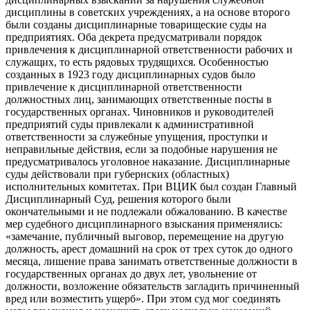
дисциплины в советских учреждениях, а на основе второго
были созданы дисциплинарные товарищеские суды на
предприятиях. Оба декрета предусматривали порядок
привлечения к дисциплинарной ответственности рабочих и
служащих, то есть рядовых трудящихся. Особенностью
созданных в 1923 году дисциплинарных судов было
привлечение к дисциплинарной ответственности
должностных лиц, занимающих ответственные посты в
государственных органах. Чиновников и руководителей
предприятий суды привлекали к административной
ответственности за служебные упущения, проступки и
неправильные действия, если за подобные нарушения не
предусматривалось уголовное наказание. Дисциплинарные
суды действовали при губернских (областных)
исполнительных комитетах. При ВЦИК был создан Главный
Дисциплинарный Суд, решения которого были
окончательными и не подлежали обжалованию. В качестве
мер судебного дисциплинарного взыскания применялись:
«замечание, публичный выговор, перемещение на другую
должность, арест домашний на срок от трех суток до одного
месяца, лишение права занимать ответственные должности в
государственных органах до двух лет, увольнение от
должности, возложение обязательств загладить причиненный
вред или возместить ущерб». При этом суд мог соединять