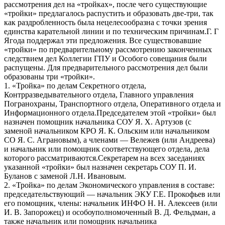
рассмотрения дел на «тройках», после чего существующие
«тройки» предлагалось распустить и образовать две-три, так
как раздробленность была нецелесообразна с точки зрения
единства карательной линии и по техническим причинам.Г. Г
Ягода поддержал эти предложения. Все существовавшие
«тройки» по предварительному рассмотрению законченных
следствием дел Коллегии ГПУ и Особого совещания были
распущены. Для предварительного рассмотрения дел были
образованы три «тройки».
1. «Тройка» по делам Секретного отдела,
Контрразведывательного отдела, Главного управления
Погранохраны, Транспортного отдела, Оперативного отдела и
Информационного отдела.Председателем этой «тройки» был
назначен помощник начальника СОУ Я. X. Артузов (с
заменой начальником КРО Я. К. Ольским или начальником
СО Я. С. Аграновым), а членами — Вележев (или Андреева)
и начальник или помощник соответствующего отдела, дела
которого рассматриваются.Секретарем на всех заседаниях
указанной «тройки» был назначен секретарь СОУ П. И.
Буланов с заменой Л.Н. Ивановым.
2. «Тройка» по делам Экономического управления в составе:
председательствующий — начальник ЭКУ Г.Е. Прокофьев или
его помощник, члены: начальник ИНФО Н. Н. Алексеев (или
И. В. Запорожец) и особоуполномоченный В. Д. Фельдман, а
также начальник или помощник начальника