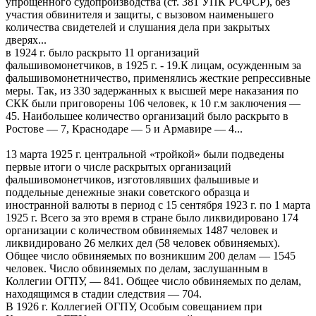
упрощенного судопроизводства (ст. 381 УПК РСФСР), без
участия обвинителя и защиты, с вызовом наименьшего
количества свидетелей и слушания дела при закрытых
дверях...
в 1924 г. было раскрыто 11 организаций
фальшивомонетчиков, в 1925 г. - 19.К лицам, осужденным за
фальшивомонетничество, применялись жесткие репрессивные
меры. Так, из 330 задержанных к высшей мере наказания по
СКК были приговорены 106 человек, к 10 г.м заключения —
45. Наибольшее количество организаций было раскрыто в
Ростове — 7, Краснодаре — 5 и Армавире — 4...
13 марта 1925 г. центральной «тройкой» были подведены
первые итоги о числе раскрытых организаций
фальшивомонетчиков, изготовлявших фальшивые и
поддельные денежные знаки советского образца и
иностранной валюты в период с 15 сентября 1923 г. по 1 марта
1925 г. Всего за это время в стране было ликвидировано 174
организации с количеством обвиняемых 1487 человек и
ликвидировано 26 мелких дел (58 человек обвиняемых).
Общее число обвиняемых по возникшим 200 делам — 1545
человек. Число обвиняемых по делам, заслушанным в
Коллегии ОГПУ, — 841. Общее число обвиняемых по делам,
находящимся в стадии следствия — 704.
В 1926 г. Коллегией ОГПУ, Особым совещанием при