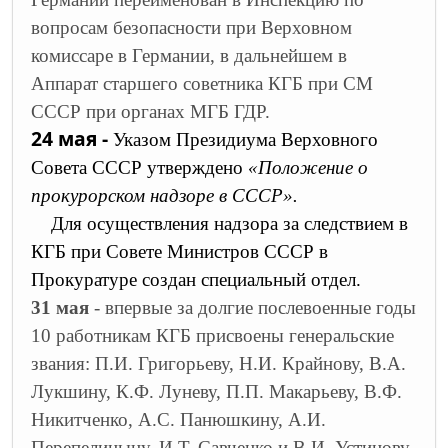
вопросам безопасности при Верховном
комиссаре в Германии, в дальнейшем в
Аппарат старшего советника КГБ при СМ
СССР при органах МГБ ГДР.
24 мая -
Указом Президиума Верховного
Совета СССР утверждено
«Положение о
прокурорском надзоре в СССР».
Для осуществления надзора за следствием в
КГБ при Совете Министров СССР в
Прокуратуре создан специальный отдел.
31 мая
- впервые за долгие послевоенные годы
10 работникам КГБ присвоены генеральские
звания: П.И. Григорьеву, Н.И. Крайнову, В.А.
Лукшину, К.Ф. Луневу, П.П. Макарьеву, В.Ф.
Никитченко, А.С. Панюшкину, А.И.
Перепелицыну, И.Т. Савченко и В.И. Устинову.