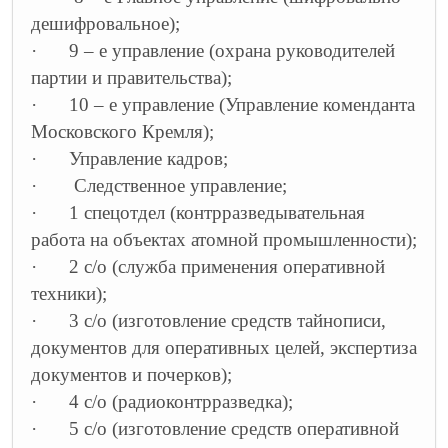
дешифровальное);
·
9 – е управление (охрана руководителей
партии и правительства);
·
10 – е управление (Управление коменданта
Московского Кремля);
·
Управление кадров;
·
Следственное управление;
·
1 спецотдел (контрразведывательная
работа на объектах атомной промышленности);
·
2 с/о (служба применения оперативной
техники);
·
3 с/о (изготовление средств тайнописи,
документов для оперативных целей, экспертиза
документов и почерков);
·
4 с/о (радиоконтрразведка);
·
5 с/о (изготовление средств оперативной