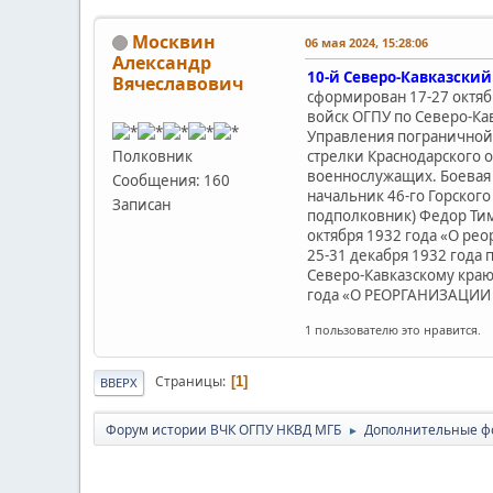
Москвин
06 мая 2024, 15:28:06
Александр
10-й Северо-Кавказски
Вячеславович
сформирован 17-27 октяб
войск ОГПУ по Северо-Ка
Управления пограничной 
стрелки Краснодарского 
Полковник
военнослужащих. Боевая 
Сообщения: 160
начальник 46-го Горског
Записан
подполковник) Федор Тим
октября 1932 года «О рео
25-31 декабря 1932 года
Северо-Кавказскому краю
года «О РЕОРГАНИЗАЦИИ 
1 пользователю это нравится.
Страницы
1
ВВЕРХ
Форум истории ВЧК ОГПУ НКВД МГБ
Дополнительные ф
►