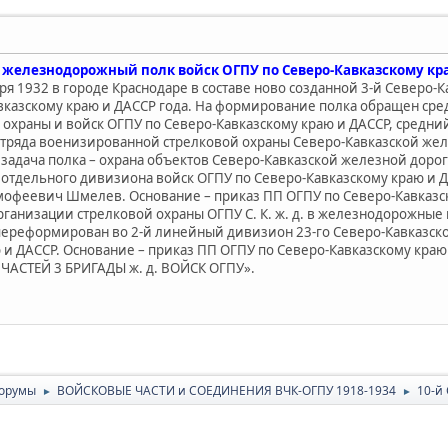
й железнодорожный полк войск ОГПУ по Северо-Кавказскому кр
ря 1932 в городе Краснодаре в составе ново созданной 3-й Север
вказскому краю и ДАССР года. На формирование полка обращен ср
охраны и войск ОГПУ по Северо-Кавказскому краю и ДАССР, средни
отряда военизированной стрелковой охраны Северо-Кавказской желе
задача полка – охрана объектов Северо-Кавказской железной доро
о отдельного дивизиона войск ОГПУ по Северо-Кавказскому краю и 
офеевич Шмелев. Основание – приказ ПП ОГПУ по Северо-Кавказско
рганизации стрелковой охраны ОГПУ С. К. ж. д. в железнодорожные
 переформирован во 2-й линейный дивизион 23-го Северо-Кавказск
 и ДАССР. Основание – приказ ПП ОГПУ по Северо-Кавказскому краю 
ЧАСТЕЙ 3 БРИГАДЫ ж. д. ВОЙСК ОГПУ».
орумы
ВОЙСКОВЫЕ ЧАСТИ и СОЕДИНЕНИЯ ВЧК-ОГПУ 1918-1934
10-й
►
►