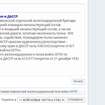
аю и ДАССР:
о-Кавказской отдельной железнодорожной бригады
едний командно-начальствующий состав
й и младший начальствующий состав, а так-же
зной дороги. Штатная численность полка - 900
ги, содействие. Командиром полка назначен
ДАССР краском-орденоносец (впоследствии –
му краю и ДАССР за № 438/242/секретно от 8/7
 войска ОГПУ».
ого железнодорожного полка войск ОГПУ по
и ДАССР за № 612/317/секретно от 21 декабря 1932
ПЕЧАТЬ
 Северо-Кавказский железнодорожный полк войск ОГПУ
Перейти в