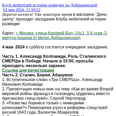
Клуб любителей истории разведки на Добрынинской
02 мая 2024, 21:59:22
Дорогие коллеги! Уже некоторое время
в магазине "День-
центр"
проходят заседания Клуба любителей истории
разведки
Адрес:
г. Москва. улица Коровий Вал, 1Ас1, 3-й этаж (1
минута пешком от метро Добрынинская)
.
4 мая 2024
в субботу состоится очередное заседание
.
Часть 1. Александр Колпакиди. Роль Сталинского
СМЕРШа в Победе. Начало в 15:00, просьба
приходить несколько заранее.
Ссылка для регистрации
Часть 2. Сталин, Берия, Абакумов
1. Вступительное слово «Три СМЕРШа». Александр
Иванович Колпакиди
2. Презентация новых книг на тему «Как во время Второй
мировой войны француз и голландец трудились вместо
британских спецслужб». Сергей Чертопруд
3. «Разве мы боремся только с немецкими
шпионами?» Переоценка угроз и реформы спецслужб
весной 1943 года. Валентин Мзареулов