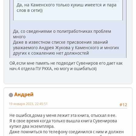
Да, на Каменского только кукиш имеется и пара
слов в сети))
Да, со сведениями о политработниках проблем
много
Даже в известном списке присвоения званий
уважаемого Андрея Жукова у Каменского и многих
других к сожалению нет должностей
Ой,если мне память не подводит Сувениров его дает как
нач.4 отдела ПУ РККА, но могу и ошибаться)
Андрей
19 января 2023, 22:45:51
#12
Не ошибся,дома у меня лежит эта книга, отыскал я ее.
Я в свое время когда только вышла книга Сувенирова
купил два экземпляра.
Даже помниться по телефону соединился с ним и должен