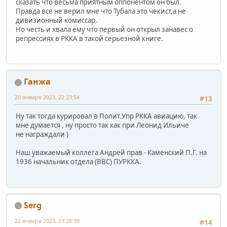
сказать что весьма приятным оппонентом он был.
Правда все не верил мне что Тубала это чекист,а не
дивизионный комиссар.
Но честь и хвала ему что первый он открыл занавес о
репрессиях в РККА в такой серьезной книге.
Ганжа
20 января 2023, 22:23:54
#13
Ну так тогда курировал в Полит.Упр РККА авиацию, так
мне думается , ну просто так как при Леонид Ильиче
не награждали )
Наш уважаемый коллега Андрей прав - Каменский П.Г. на
1936 начальник отдела (ВВС) ПУРККА.
Serg
22 января 2023, 23:28:39
#14