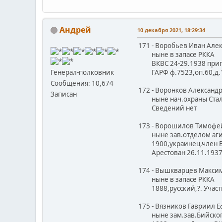
Андрей
10 декабря 2021, 18:29:34
171 - Воробьев Иван Але
ныне в запасе РККА
ВКВС 24-29.1938 пригово
ГАРФ ф.7523,оп.60,д.14
Генерал-полковник
Сообщения: 10,674
172 - Воронков Александ
Записан
ныне нач.охраны Стали
Сведений нет
173 - Ворошилов Тимофей
ныне зав.отделом агит
1900,украинец,член ВКП
Арестован 26.11.1937.В
174 - Вышкварцев Макси
ныне в запасе РККА
1888,русский,?. Участни
175 - Вязников Гавриил 
ныне зам.зав.Бийского