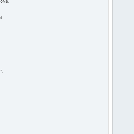
ома.
и
",