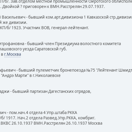
б/. Зав.отделом местной промышленности Ойротского облисполк
Двойкой ? приговорен к ВМН.Расстрелян 29.07.1937.
й Васильевич - бывший ком.арт.дивизиона 1 Кавказской стр.дивизи
 же дивизии.
/б/ 1923. Участник ВОВ, генерал-лейтенант.
итрофановна - бывший член Президиума волостного комитета
шовского уезда Саратовской губ.
 в
г.Москва
тафьевич - бывший пулеметчик бронепоезда №75 "Лейтенант Шмидт
ндрэ Марти" в г.Николаевске
Гаджи - бывший партизан Дагестанских отрядов,
вич - пом.нач.4 отдела 4 Упр.штаба РККА
 1917. Нач.2 отдела Развед.Упр.РККА, комбриг.
КВС 26.10.1937 ВМН.Расстрелян 26.10.1937 Москва