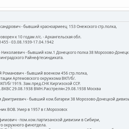
ксандрович - бывший красноармеец 153 Онежского стр.полка,
рен к 10 годам л/с. - Архангельская обл.
55 - 03.08.1939-17.04.1942
р Николаевич - бывший ком.1 Донецкого полка 38 Морозово-Донецк
нградского Райнефтесиндиката.
 Романович - бывший военком 456 стр.полка,
ации Артемовского окружкома ВКП/б/.
/б/ 1919. Зам.пред.СНК Киргизской ССР.
КВС 29.08.1938 ВМН.Расстрелян 29.08.1938 Москва
м Дмитриевич - бывший ком.батареи 38 Морозово-Донецкой дивиз
к ВОВ. Умер в 1957 в г.Морозовск
Ефимович - пом.ком.партизанской дивизии в Сибири,
 окружного финотдела.