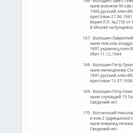
166 - Володин Павел Сем
ныне военком 90 кав.п
1900,русский,член ВКП/
Арестован 27.06.1941. Р
Берия Л.П. №2756 от 1
В Москве на Кунцевском
167 - Волошин Лаврентий
ныне пом.ком.эскадрон
1897,украинец,член ВКП
Убит 11.12.1944
168 - Волошин Петр Лукич
ныне милиционер Ставр
1897,русский,член ВКП/б
Арестован 15.07.1938.
169 - Волошин Петр Сем
ныне служащий 15 Гос.
Сведений нет.
170 - Волченский Никол
и ком.2 Царицынского 
ныне инвалид-пенсио
Сведений нет.