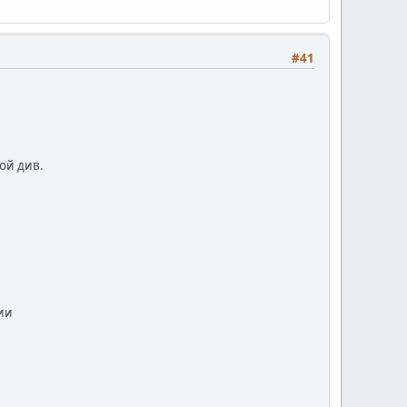
#41
ой див.
ии