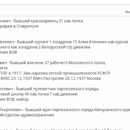
По
лович - бывший красноармеец 31 кав.полка
афии в Ставрополе
влевич - бывший курсант 1 эскадрона 15 Алма-Атинских кав.курсов
го кав.эскадрона 2 Белорусской стр.дивизии
тник ВОВ
евич - бывший военком 37 рабочего Московского полка,
ета.
б/ 4.1917. Зам.наркома легкой промышленности РСФСР.
КВС 25.12.1937 ВМН.Расстрелян 28.12.1937 Москва
рилович - бывший пулеметчик партизанского отряда,
ой школы 40 кав.полка 7 кав.дивизии
ик ВОВ, майор.
 Георгиевич - бывший врач партизанского отряда Минусинского края
йотделом здравоохранения