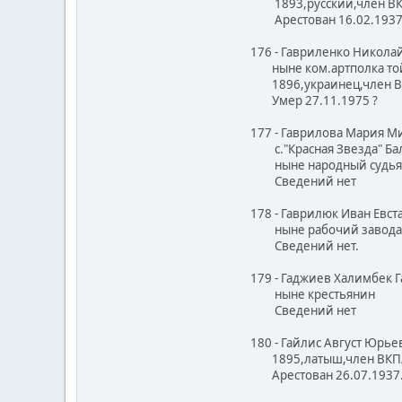
1893,русский,член ВКП/
Арестован 16.02.1937. 
176 - Гавриленко Никола
ныне ком.артполка той
1896,украинец,член ВКП
Умер 27.11.1975 ?
177 - Гаврилова Мария М
с."Красная Звезда" Бала
ныне народный судья
Сведений нет
178 - Гаврилюк Иван Евс
ныне рабочий завода "А
Сведений нет.
179 - Гаджиев Халимбек 
ныне крестьянин
Сведений нет
180 - Гайлис Август Юрье
1895,латыш,член ВКП/б/
Арестован 26.07.1937.В