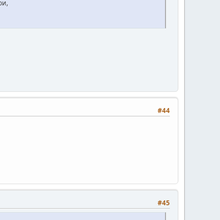
ри,
#44
#45