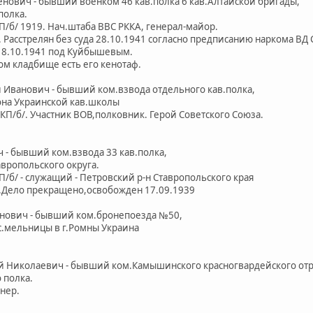
енович - бывший военком 46 кав.полка 6 кав.Алтайской бригады,
олка.
б/ 1919. Нач.штаба ВВС РККА, генерал-майор.
асстрелян без суда 28.10.1941 согласно предписанию наркома ВД 
8.10.1941 под Куйбышевым.
 кладбище есть его кенотаф.
 Иванович - бывший ком.взвода отдельного кав.полка,
а Украинской кав.школы
/б/. Участник ВОВ,полковник. Герой Советского Союза.
 - бывший ком.взвода 33 кав.полка,
опольского округа.
/ - служащий - Петровский р-н Ставропольского края
Дело прекращено,освобожден 17.09.1939
енович - бывший ком.бронепоезда №50,
мельницы в г.Ромны Украина
ай Николаевич - бывший ком.Камышинского красногвардейского от
полка.
нер.