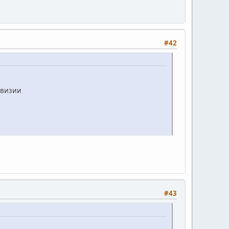
#42
ивизии
#43