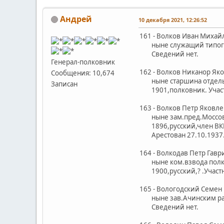
Андрей
10 декабря 2021, 12:26:52
161 - Волков Иван Михай
ныне служащий типогр
Сведений нет.
Генерал-полковник
162 - Волков Никанор Яко
Сообщения: 10,674
ныне старшина отдельно
Записан
1901,полковник. Учас
163 - Волков Петр Яковл
ныне зам.пред.Моссов
1896,русский,член ВКП/
Арестован 27.10.1937.В
164 - Волкодав Петр Гав
ныне ком.взвода полков
1900,русский,? .Участн
165 - Вологодский Семен
ныне зав.Ачинским ра
Сведений нет.