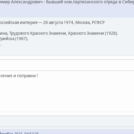
димир Александрович - бывший ком.партизанского отряда в Сиби
Российская империя — 28 августа 1974, Москва, РСФСР
на, Трудового Красного Знамени, Красного Знамени (1928).
рийска (1967).
.
вление и поправки !
екабря 2021, 04:52:25