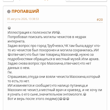
ПРОПАВШИЙ
05 августа 2026, 13:38:53
#20
😀
Иллюстрация к полезности ИИ😀.
Попробовал поискать могилы чекистов в недрах
интернета.
Задаю вопрос про город Трубчевск,ЧК там была,вдруг кто-
то из чекистов был похоронен и могила сохранилась.ИИ
😀отвечает,что был там товарищ Мазохин😀,нужно за
подробностями обращаться в местный музей.Или архив.
Задаю снова вопрос про Мазохина,отвечают,что нет
данных о нем.
Гм.
Спрашиваю,откуда они взяли чекиста Мазохина,который
то есть,то нет.
ИИ извиняется и сообщает,что налицо путаница,и
Мазохин не чекист,а местный врач и краевед, и не хочу ли
я узнать о его сыне,значительном энтомологе.😀
Вот и верь после этого людям(с)😀😀😀