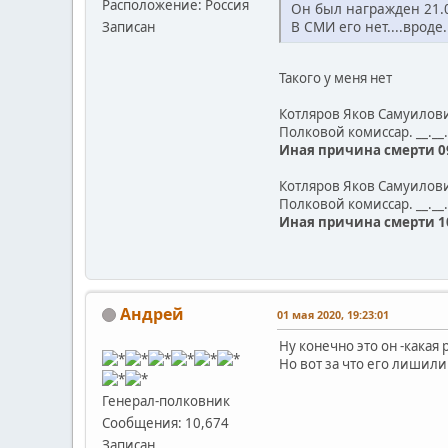
Расположение: Россия
Он был награжден 21.0
В СМИ его нет....вроде
Записан
Такого у меня нет
Котляров Яков Самуилов
Полковой комиссар. __.__
Иная причина смерти 0
Котляров Яков Самуилов
Полковой комиссар. __.__
Иная причина смерти 10.
Андрей
01 мая 2020, 19:23:01
Ну конечно это он -кака
Но вот за что его лишили 
Генерал-полковник
Сообщения: 10,674
Записан