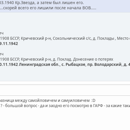
3.1940 Кр.Звезда, а затем был лишен его.
....скорей всего его лишили после начала ВОВ.....
ич
.1908 БССР, Кричевский р-н, Сокольнический с/с, д. Поклады , Место
9.11.1942
ич
.1908 БССР, Кричевский р-н, д. Поклад. Донесение о потерях
11.1942 Ленинградская обл., с. Рыбацкое, пр. Володарский, д. 48
я разница между самойловичем и самуиловичем :D
? - большой вопрос - да и заодно его посмотрю в ГАРФ - за какие та