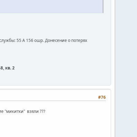
 службы: 55 А 156 ошр. Донесение о потерях
, кв. 2
#76
кие "микитки" взяли ???