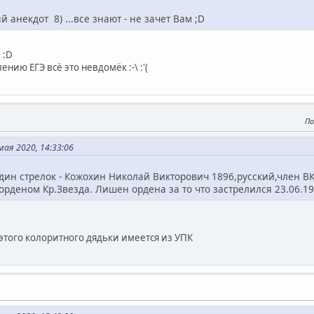
й анекдот 8) ...все знают - не зачет Вам ;D
 :D
ению ЕГЭ всё это невдомёк :-\ :'(
По
ая 2020, 14:33:06
дин стрелок - Кожохин Николай Викторович 1896,русский,член ВК
орденом Кр.Звезда. Лишен ордена за то что застрелился 23.06.19
 этого колоритного дядьки имеется из УПК