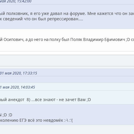
ая 2020, 15:42:00
ый полковник, я его уже давал на форуме. Мне кажется что он зас
х сведений что он был репрессирован....
й Осипович, а до него на полку был Поляк Владимир Ефимович ;D с
1 мая 2020, 17:33:15
 мая 2020, 14:03:45
рый анекдот 8) ...все знают - не зачет Вам ;D
 ;D :D
колению ЕГЭ всё это невдомёк :-\ :'(