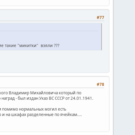
#77
кие такие "микитки" взяли ???
#78
урского Владимир Михайловича который по
наград - был издан Указ ВС СССР от 24.01.1941.
ам помимо нормальных могил есть
о и на шкафах разделенные по ячейкам....