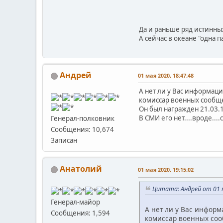
Да и раньше ряд истинных
А сейчас в океане "одна па
Андрей
01 мая 2020, 18:47:48
А нет ли у Вас информац
комиссар военных сообщ
Он был награжден 21.03.1
В СМИ его нет....вроде...
Генерал-полковник
Сообщения: 10,674
Записан
Анатолий
01 мая 2020, 19:15:02
Цитата: Андрей от 01 м
Генерал-майор
А нет ли у Вас информ
Сообщения: 1,594
комиссар военных соо