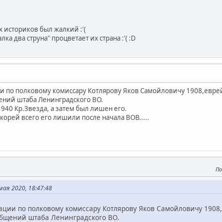
 историков был жалкий :'(
лка два струна" процветает их страна :'( :D
ии по полковому комиссару Котлярову Яков Самойловичу 1908,евре
ений штаба Ленинградского ВО.
940 Кр.Звезда, а затем был лишен его.
.скорей всего его лишили после начала ВОВ.....
По
ая 2020, 18:47:48
ации по полковому комиссару Котлярову Яков Самойловичу 1908,
бщений штаба Ленинградского ВО.