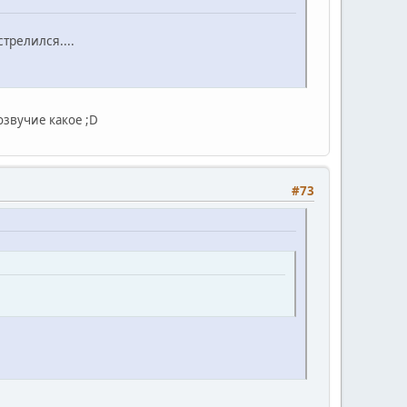
трелился....
озвучие какое ;D
#73