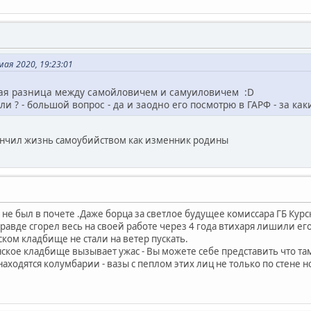
ая 2020, 19:23:01
акая разница между самойловичем и самуиловичем :D
ли ? - большой вопрос - да и заодно его посмотрю в ГАРФ - за ка
кончил жизнь самоубийством как изменник родины
д не был в почете .Даже борца за светлое будущее комиссара ГБ К
авде сгорел весь на своей работе через 4 года втихаря лишили его 
ком кладбище не стали на ветер пускать.
ское кладбище вызывает ужас - Вы можете себе представить что т
аходятся колумбарии - вазы с пеплом этих лиц не только по стене н