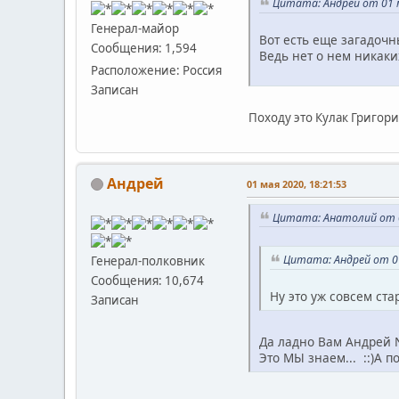
Цитата: Андрей от 01 м
Генерал-майор
Вот есть еще загадочн
Сообщения: 1,594
Ведь нет о нем никаки
Расположение: Россия
Записан
Походу это Кулак Григори
Андрей
01 мая 2020, 18:21:53
Цитата: Анатолий от 0
Цитата: Андрей от 01
Генерал-полковник
Сообщения: 10,674
Ну это уж совсем ста
Записан
Да ладно Вам Андрей N
Это МЫ знаем... ::)А по