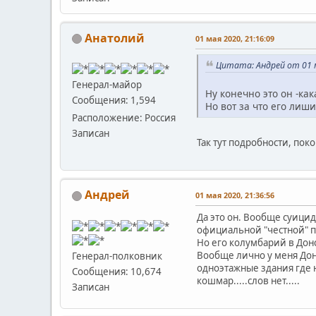
Анатолий
01 мая 2020, 21:16:09
Цитата: Андрей от 01 м
Генерал-майор
Ну конечно это он -к
Сообщения: 1,594
Но вот за что его лиши
Расположение: Россия
Записан
Так тут подробности, по
Андрей
01 мая 2020, 21:36:56
Да это он. Вообще суици
официальной "честной" пр
Но его колумбарий в Донс
Вообще лично у меня Дон
Генерал-полковник
одноэтажные здания где н
Сообщения: 10,674
кошмар.....слов нет.....
Записан