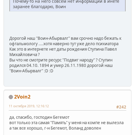
Почему-то на него совсем нет информации в инете
заранее благодарю, Воин
Дорогой наш "Воин-Абырвалг" вам срочно надо бежать к
офтальмологу ....хотя наверно тут уже дело психиатора
Как это в интернете нет даты рождения Ступина Павел
Михайловича ?
Вы что не смотрите ресурс "Подвиг народу" ? Ступин
родился 04.10. 1894 и умер 26.11.1980 дорогой наш
"Воин-Абырвалг" :D :D
2Voin2
11 октября 2019, 12:16:12
#242
да, спасибо, господин Бегемот
вот только эта самая "Память" у меня на компе не вылезла
а так все хорошо, г-н Бегемот, Воланд доволен