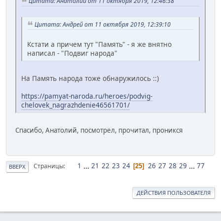
Цитата: Анатолий от 11 октября 2019, 12:46:38
Цитата: Андрей от 11 октября 2019, 12:39:10
Кстати а причем тут "Память" - я же внятно
написал - "Подвиг народа"
На Память народа тоже обнаружилось ::)
https://pamyat-naroda.ru/heroes/podvig-
chelovek_nagrazhdenie46561701/
Спасибо, Анатолий, посмотрел, прочитал, проникся
1
...
21
22
23
24
26
27
28
29
...
77
Страницы
25
ВВЕРХ
ДЕЙСТВИЯ ПОЛЬЗОВАТЕЛЯ