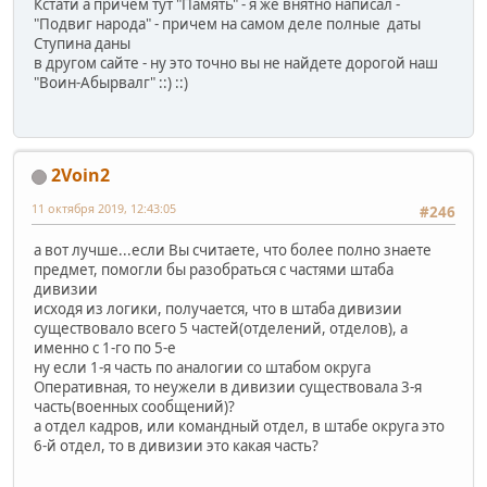
Кстати а причем тут "Память" - я же внятно написал -
"Подвиг народа" - причем на самом деле полные даты
Ступина даны
в другом сайте - ну это точно вы не найдете дорогой наш
"Воин-Абырвалг" ::) ::)
2Voin2
11 октября 2019, 12:43:05
#246
а вот лучше...если Вы считаете, что более полно знаете
предмет, помогли бы разобраться с частями штаба
дивизии
исходя из логики, получается, что в штаба дивизии
существовало всего 5 частей(отделений, отделов), а
именно с 1-го по 5-е
ну если 1-я часть по аналогии со штабом округа
Оперативная, то неужели в дивизии существовала 3-я
часть(военных сообщений)?
а отдел кадров, или командный отдел, в штабе округа это
6-й отдел, то в дивизии это какая часть?