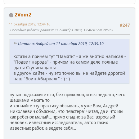
2Voin2
11 октября 2019, 12:44:16
#247
Последнее редактирование
: 11 октября 2019, 12:46:43 от 2Voin2
Цитата: Андрей от 11 октября 2019, 12:39:10
Кстати а причем тут "Память" - я же внятно написал -
"Подвиг народа" - причем на самом деле полные
даты Ступина даны
в другом сайте - ну это точно вы не найдете дорогой
наш "Воин-Абырвалг" ::) ::)
ну так подскажите его, без приколов, и вся недолга, чего
шашками махать то
и кончайте эту практику обзывать, я уже Вам, Андрей
Николаевич объяснил, что "Мастера" читал, да и что Вы
как ребенок малый...прямо стыдно за Вас, взрослый
человек, известный исследователь, автор таких
известных работ, а ведете себя...