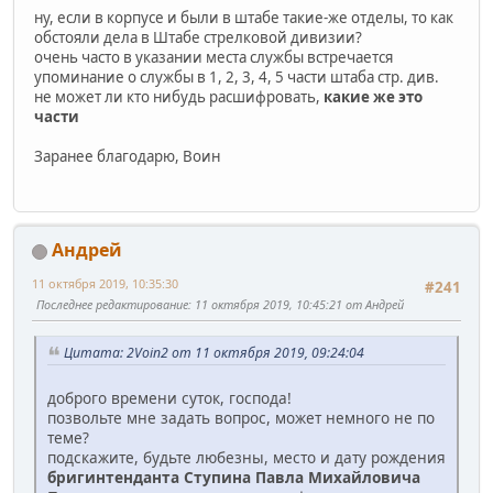
ну, если в корпусе и были в штабе такие-же отделы, то как
обстояли дела в Штабе стрелковой дивизии?
очень часто в указании места службы встречается
упоминание о службы в 1, 2, 3, 4, 5 части штаба стр. див.
не может ли кто нибудь расшифровать,
какие же это
части
Заранее благодарю, Воин
Андрей
11 октября 2019, 10:35:30
#241
Последнее редактирование
: 11 октября 2019, 10:45:21 от Андрей
Цитата: 2Voin2 от 11 октября 2019, 09:24:04
доброго времени суток, господа!
позвольте мне задать вопрос, может немного не по
теме?
подскажите, будьте любезны, место и дату рождения
бригинтенданта Ступина Павла Михайловича