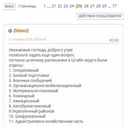
1
...
21
22
23
24
26
27
28
29
...
77
Страницы
25
ВНИЗ
ДЕЙСТВИЯ ПОЛЬЗОВАТЕЛЯ
2Voin2
11 октября 2019, 09:38:44
#240
Уважаемые господа, доброго утра!
позвольте задать еще один вопрос:
согласно штатному расписанию в Штабе округа были
отделы:
1. Оперативный
2. Боевой подготовки
3. Военных сообщений
4. Организационно-мобилизационный
5. Материально-плановый
6. Командный
7. Авиационный
8. Автобронетанковый
9.Укрепленный районов
10. Шифровальный
11. Адмистративно-хозяйственная часть