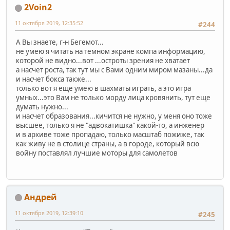
2Voin2
11 октября 2019, 12:35:52
#244
А Вы знаете, г-н Бегемот...
не умею я читать на темном экране компа информацию,
которой не видно...вот ...остроты зрения не хватает
а насчет роста, так тут мы с Вами одним миром мазаны...да
и насчет бокса также...
только вот я еще умею в шахматы играть, а это игра
умных...это Вам не только морду лица кровянить, тут еще
думать нужно...
и насчет образования...кичится не нужно, у меня оно тоже
высшее, только я не "адвокатишка" какой-то, а инженер
и в архиве тоже пропадаю, только масштаб пожиже, так
как живу не в столице страны, а в городе, который всю
войну поставлял лучшие моторы для самолетов
Андрей
11 октября 2019, 12:39:10
#245