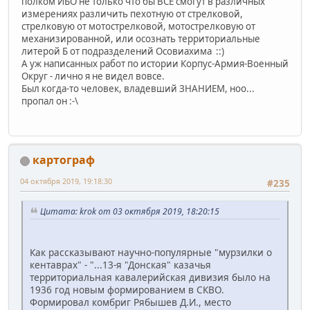
полком ИБО не только что бы ВСЕ смогут в различных
измерениях различить пехотную от стрелковой,
стрелковую от мотострелковой, мотострелковую от
механизированной, или осознать территориальные
литерой Б от подразделений Осовиахима ::)
А уж написанных работ по истории Корпус-Армия-Военный
Округ - лично я не видел вовсе.
Был когда-то человек, владевший ЗНАНИЕМ, ноо...
пропал он :-\
картограф
04 октября 2019, 19:18:30
#235
Цитата: krok от 03 октября 2019, 18:20:15
Как рассказывают научно-популярные "мурзилки о
кентаврах" - "...13-я "Донская" казачья
территориальная кавалерийская дивизия было на
1936 год новым формированием в СКВО.
Формировал комбриг Рябышев Д.И., место