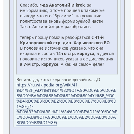
Спасибо,
г-да Анатолий и krok
, за
информацию, я тоже пришел к такому же
выводу, что его "бросили" на усиление
политсостава вновь формируемой части
Так, с Ашкинейзером разобрались
теперь прошу помочь разобраться
с 41-й
Криворожской стр. див. Харьковского ВО
В половине источников указано, что она
входила в состав
14-го стр. корпуса
, в другой
половине источников указана ее дислокация
в
7-м стр. корпусе
. А как на самом деле?
Вы иногда, хоть сюда заглядывайте.... ;D
https://ru.wikipedia.org/wiki/41-
%D1%8F_%D1%81%D1%82%D1%80%D0%B5%D0%B
B%D0%BA%D0%BE%D0%B2%D0%B0%D1%8F_%D0
%B4%D0%B8%D0%B2%D0%B8%D0%B7%D0%B8%D
1%8F_(1-
%D0%B3%D0%BE_%D1%84%D0%BE%D1%80%D0%B
C%D0%B8%D1%80%D0%BE%D0%B2%D0%B0%D0%
BD%D0%B8%D1%8F)