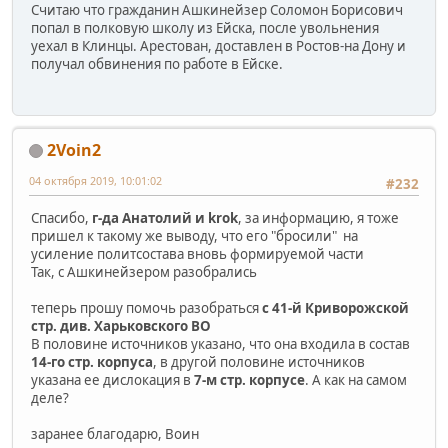
Считаю что гражданин Ашкинейзер Соломон Борисович
попал в полковую школу из Ейска, после увольнения
уехал в Клинцы. Арестован, доставлен в Ростов-на Дону и
получал обвинения по работе в Ейске.
2Voin2
04 октября 2019, 10:01:02
#232
Спасибо,
г-да Анатолий и krok
, за информацию, я тоже
пришел к такому же выводу, что его "бросили" на
усиление политсостава вновь формируемой части
Так, с Ашкинейзером разобрались
теперь прошу помочь разобраться
с 41-й Криворожской
стр. див. Харьковского ВО
В половине источников указано, что она входила в состав
14-го стр. корпуса
, в другой половине источников
указана ее дислокация в
7-м стр. корпусе
. А как на самом
деле?
заранее благодарю, Воин