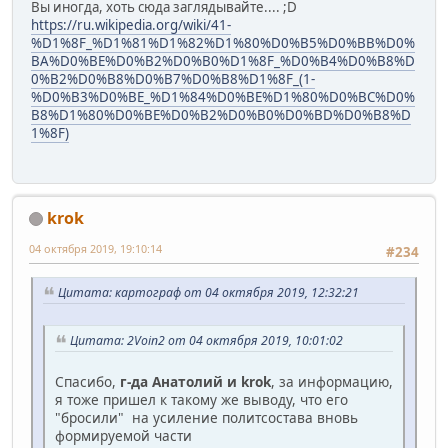
Вы иногда, хоть сюда заглядывайте.... ;D
https://ru.wikipedia.org/wiki/41-
%D1%8F_%D1%81%D1%82%D1%80%D0%B5%D0%BB%D0%
BA%D0%BE%D0%B2%D0%B0%D1%8F_%D0%B4%D0%B8%D
0%B2%D0%B8%D0%B7%D0%B8%D1%8F_(1-
%D0%B3%D0%BE_%D1%84%D0%BE%D1%80%D0%BC%D0%
B8%D1%80%D0%BE%D0%B2%D0%B0%D0%BD%D0%B8%D
1%8F)
krok
04 октября 2019, 19:10:14
#234
Цитата: картограф от 04 октября 2019, 12:32:21
Цитата: 2Voin2 от 04 октября 2019, 10:01:02
Спасибо,
г-да Анатолий и krok
, за информацию,
я тоже пришел к такому же выводу, что его
"бросили" на усиление политсостава вновь
формируемой части