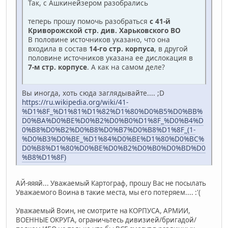
Так, с Ашкинейзером разобрались
теперь прошу помочь разобраться
с 41-й
Криворожской стр. див. Харьковского ВО
В половине источников указано, что она
входила в состав
14-го стр. корпуса
, в другой
половине источников указана ее дислокация в
7-м стр. корпусе
. А как на самом деле?
Вы иногда, хоть сюда заглядывайте.... ;D
https://ru.wikipedia.org/wiki/41-
%D1%8F_%D1%81%D1%82%D1%80%D0%B5%D0%BB%
D0%BA%D0%BE%D0%B2%D0%B0%D1%8F_%D0%B4%D
0%B8%D0%B2%D0%B8%D0%B7%D0%B8%D1%8F_(1-
%D0%B3%D0%BE_%D1%84%D0%BE%D1%80%D0%BC%
D0%B8%D1%80%D0%BE%D0%B2%D0%B0%D0%BD%D0
%B8%D1%8F)
АЙ-яяяй... Уважаемый Картограф, прошу Вас не посылать
Уважаемого Воина в такие места, мы его потеряем.... :'(
Уважаемый Воин, не смотрите на КОРПУСА, АРМИИ,
ВОЕННЫЕ ОКРУГА, ограничьтесь дивизией/бригадой/