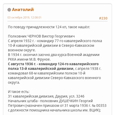
Анатолий
03 октября 2019, 12:08:01
#230
По поводу принадлежности 124 кп, такое нашёл:
Полковник ЧЕРНОВ Виктор Георгиевич
С апреля 1932 г. - командир 77-го кавалерийского полка
10-й кавалерийской дивизии в Северо-Кавказском
военном округе.
В 1934 г. окончил заочно два курса Военной академии
РККА имени М.В. Фрунзе.
С августа 1936 г. - командир 124-го кавалерийского
полка 13-й кавалерийской дивизии
, с апреля 1938 г.
командовал 68-м кавалерийским полком 10-й
кавалерийской дивизии Северо-Кавказского военного
округа.
И такое есть:
31 кавалерийская дивизия, Даурия, усл. 3246
Начальник штаба - полковник ДУШЕЧКИН Георгий
Петрович (назначен приказом от 31 марта 1936 г. № 00353
с должности помощника начальника школы им. ВЦИК);