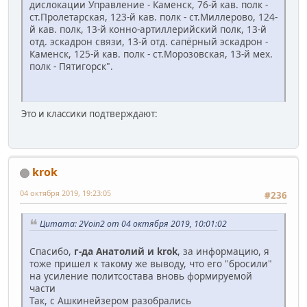
дислокации Управление - Каменск, 76-й кав. полк -
ст.Пролетарская, 123-й кав. полк - ст.Миллерово, 124-
й кав. полк, 13-й конно-артиллерийский полк, 13-й
отд. эскадрон связи, 13-й отд. сапёрный эскадрон -
Каменск, 125-й кав. полк - ст.Морозовская, 13-й мех.
полк - Пятигорск".
Это и классики подтверждают:
krok
04 октября 2019, 19:23:05
#236
Цитата: 2Voin2 от 04 октября 2019, 10:01:02
Спасибо,
г-да Анатолий и krok
, за информацию, я
тоже пришел к такому же выводу, что его "бросили"
на усиление политсостава вновь формируемой
части
Так, с Ашкинейзером разобрались