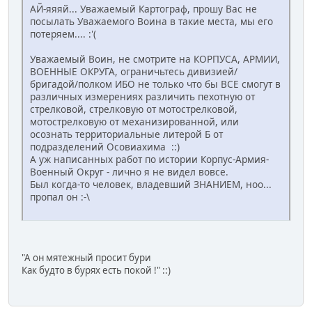
АЙ-яяяй... Уважаемый Картограф, прошу Вас не
посылать Уважаемого Воина в такие места, мы его
потеряем.... :'(
Уважаемый Воин, не смотрите на КОРПУСА, АРМИИ,
ВОЕННЫЕ ОКРУГА, ограничьтесь дивизией/
бригадой/полком ИБО не только что бы ВСЕ смогут в
различных измерениях различить пехотную от
стрелковой, стрелковую от мотострелковой,
мотострелковую от механизированной, или
осознать территориальные литерой Б от
подразделений Осовиахима ::)
А уж написанных работ по истории Корпус-Армия-
Военный Округ - лично я не видел вовсе.
Был когда-то человек, владевший ЗНАНИЕМ, ноо...
пропал он :-\
"А он мятежный просит бури
Как будто в бурях есть покой !" ::)