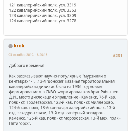
121 кавалерийский полк, усл. 3319
122 кавалерийский полк, усл. 3363
123 кавалерийский полк, усл. 3309
124 кавалерийский полк, усл. 3278
krok
03 октября 2019, 18:20:15
#231
Доброго времени!
Как рассказывают научно-популярные "мурзилки о
кентаврах" - "...13-я "Донская" казачья территориальная
кавалерийская дивизия было на 1936 год новым
формированием в СКВО. Формировал комбриг Рябышев
Д.И., место дислокации Управление - Каменск, 76-й кав.
полк - ст.Пролетарская, 123-й кав. полк - ст.Миллерово,
124-й кав. полк, 13-й конно-артиллерийский полк, 13-й
отд. эскадрон связи, 13-й отд. сапёрный эскадрон -
Каменск, 125-й кав. полк - ст.Морозовская, 13-й мех. полк -
Пятигорск".