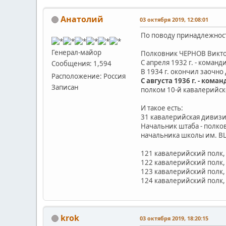
Анатолий
03 октября 2019, 12:08:01
По поводу принадлежност
Генерал-майор
Полковник ЧЕРНОВ Викто
С апреля 1932 г. - коман
Сообщения: 1,594
В 1934 г. окончил заочно
Расположение: Россия
С августа 1936 г. - ко
Записан
полком 10-й кавалерийск
И такое есть:
31 кавалерийская дивизия
Начальник штаба - полко
начальника школы им. В
121 кавалерийский полк, 
122 кавалерийский полк, 
123 кавалерийский полк, 
124 кавалерийский полк, 
krok
03 октября 2019, 18:20:15