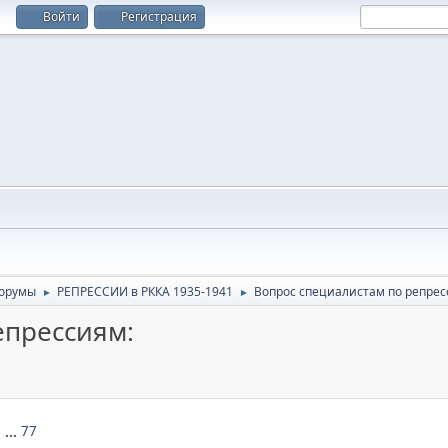
Войти
Регистрация
орумы
РЕПРЕССИИ в РККА 1935-1941
Вопрос специалистам по репрес
►
►
епрессиям:
8
...
77