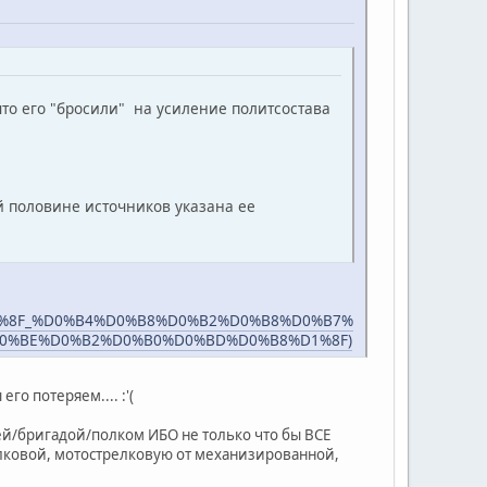
что его "бросили" на усиление политсостава
ой половине источников указана ее
%8F_%D0%B4%D0%B8%D0%B2%D0%B8%D0%B7%
D0%BE%D0%B2%D0%B0%D0%BD%D0%B8%D1%8F)
го потеряем.... :'(
й/бригадой/полком ИБО не только что бы ВСЕ
елковой, мотострелковую от механизированной,