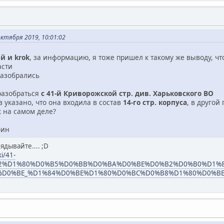
ктября 2019, 10:01:02
й и krok
, за информацию, я тоже пришел к такому же выводу, чт
асти
разобрались
разобраться
с 41-й Криворожской стр. див. Харьковского ВО
 указано, что она входила в состав
14-го стр. корпуса
, в другой
ак на самом деле?
оин
ядывайте.... ;D
ki/41-
2%D1%80%D0%B5%D0%BB%D0%BA%D0%BE%D0%B2%D0%B0%D1%
3%D0%BE_%D1%84%D0%BE%D1%80%D0%BC%D0%B8%D1%80%D0%B