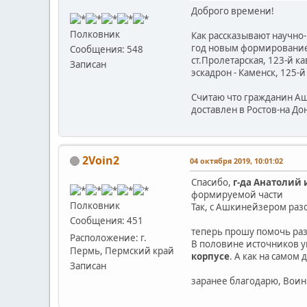
Доброго времени!
Полковник
Как рассказывают научно-
год новым формированием
Сообщения: 548
ст.Пролетарская, 123-й ка
Записан
эскадрон - Каменск, 125-й 
Считаю что гражданин Аш
доставлен в Ростов-на До
2Voin2
04 октября 2019, 10:01:02
Спасибо,
г-да Анатолий 
формируемой части
Полковник
Так, с Ашкинейзером раз
Сообщения: 451
теперь прошу помочь ра
Расположение: г.
В половине источников ук
Пермь, Пермский край
корпусе
. А как на самом 
Записан
заранее благодарю, Воин