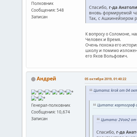
Полковник
Спасибо,
г-да Анатоли
Сообщения: 548
вновь формируемой ч
Записан
Так, с Ашкинейзером 
К вопросу о Соломоне, н
Человек и Время.
Очень похожа его история
школу и помимо изложени
его Яков Вольфович.
Андрей
05 октября 2019, 01:40:22
Цитата: krok от 04 окт
Цитата: картограф о
Генерал-полковник
Сообщения: 10,674
Записан
Цитата: 2Voin2 от 
Спасибо,
г-да Анат