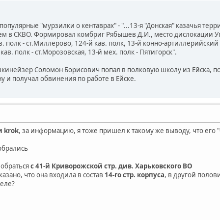
популярные "мурзилки о кентаврах" - "...13-я "Донская" казачья те
 в СКВО. Формировал комбриг Рябышев Д.И., место дислокации Упра
в. полк - ст.Миллерово, 124-й кав. полк, 13-й конно-артиллерийский 
кав. полк - ст.Морозовская, 13-й мех. полк - Пятигорск".
кинейзер Соломон Борисович попал в полковую школу из Ейска, по
ну и получал обвинения по работе в Ейске.
и krok
, за информацию, я тоже пришел к такому же выводу, что его
обрались
зобраться
с 41-й Криворожской стр. див. Харьковского ВО
азано, что она входила в состав
14-го стр. корпуса
, в другой полов
деле?