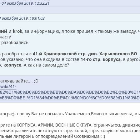
04 октября 2019, 12:32:21
 октября 2019, 10:01:02
лий и krok
, за информацию, я тоже пришел к такому же выводу, 
части
 разобрались
ь разобраться
с 41-й Криворожской стр. див. Харьковского ВО
ов указано, что она входила в состав
14-го стр. корпуса
, в друг
р. корпусе
. А как на самом деле?
аглядывайте.... ;D
/wiki/41-
%82%D1%80%D0%B5%D0%BB%D0%BA%D0%BE%D0%B2%D0%B0%D1
0%B3%D0%BE_%D1%84%D0%BE%D1%80%D0%BC%D0%B8%D1%80%
тограф, прошу Вас не посылать Уважаемого Воина в такие места, мы е
трите на КОРПУСА, АРМИИ, ВОЕННЫЕ ОКРУГА, ограничьтесь дивизие
рениях различить пехотную от стрелковой, стрелковую от мотостр
льные литерой Б от подразделений Осовиахима ::)