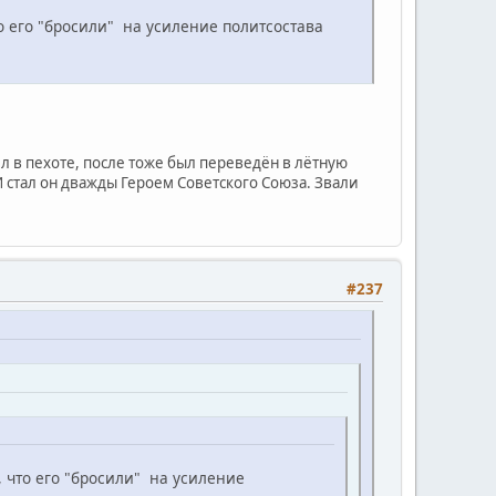
о его "бросили" на усиление политсостава
л в пехоте, после тоже был переведён в лётную
 стал он дважды Героем Советского Союза. Звали
#237
, что его "бросили" на усиление