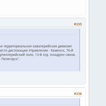
#235
ачья территориальная кавалерийская дивизия
сто дислокации Управление - Каменск, 76-й
-артиллерийский полк, 13-й отд. эскадрон связи,
- Пятигорск".
#236