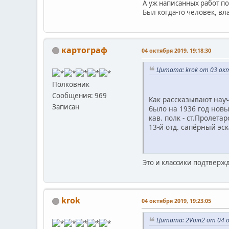
А уж написанных работ по
Был когда-то человек, вл
картограф
04 октября 2019, 19:18:30
Цитата: krok от 03 окт
Полковник
Сообщения: 969
Как рассказывают науч
Записан
было на 1936 год нов
кав. полк - ст.Пролета
13-й отд. сапёрный эск
Это и классики подтверж
krok
04 октября 2019, 19:23:05
Цитата: 2Voin2 от 04 о