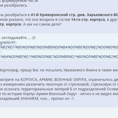
ь формируемой части
ом разобрались
чь разобраться
с 41-й Криворожской стр. див. Харьковского В
ков указано, что она входила в состав
14-го стр. корпуса
, в др
стр. корпусе
. А как на самом деле?
 заглядывайте.... ;D
rg/wiki/41-
1%82%D1%80%D0%B5%D0%BB%D0%BA%D0%BE%D0%B2%D0%B0%D
-
1%84%D0%BE%D1%80%D0%BC%D0%B8%D1%80%D0%BE%D0%B2%D
Картограф, прошу Вас не посылать Уважаемого Воина в такие места
мотрите на КОРПУСА, АРМИИ, ВОЕННЫЕ ОКРУГА, ограничьтесь ди
х измерениях различить пехотную от стрелковой, стрелковую от 
и осознать территориальные литерой Б от подразделений Осови
 по истории Корпус-Армия-Военный Округ - лично я не видел во
 владевший ЗНАНИЕМ, ноо... пропал он :-\