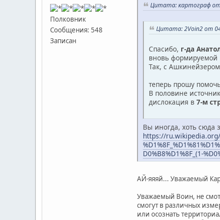
Цитата: картограф от 
Полковник
Цитата: 2Voin2 от 04
Сообщения: 548
Записан
Спасибо,
г-да Анато
вновь формируемой 
Так, с Ашкинейзером
теперь прошу помоч
В половине источник
дислокация в
7-м ст
Вы иногда, хоть сюда з
https://ru.wikipedia.org
%D1%8F_%D1%81%D1
D0%B8%D1%8F_(1-%D
АЙ-яяяй... Уважаемый Кар
Уважаемый Воин, не смо
смогут в различных изме
или осознать территориа