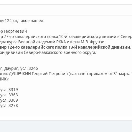
и 124 кп, такое нашёл:
р Георгиевич
дир 77-го кавалерийского полка 10-й кавалерийской дивизии в Севе
 два курса Военной академии РККА имени М.В. Фрунзе.
мандир 124-го кавалерийского полка 13-й кавалерийской дивизии
ой дивизии Северо-Кавказского военного округа.
, Даурия, усл. 3246
вник ДУШЕЧКИН Георгий Петрович (назначен приказом от 31 марта 
ЦИК);
усл. 3319
усл. 3363
усл. 3309
усл. 3278