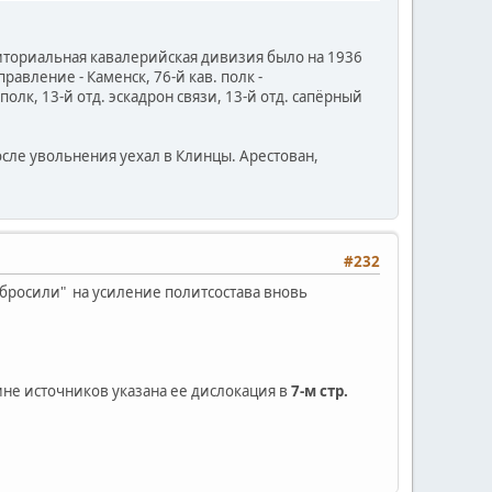
рриториальная кавалерийская дивизия было на 1936
вление - Каменск, 76-й кав. полк -
полк, 13-й отд. эскадрон связи, 13-й отд. сапёрный
сле увольнения уехал в Клинцы. Арестован,
#232
 "бросили" на усиление политсостава вновь
ине источников указана ее дислокация в
7-м стр.