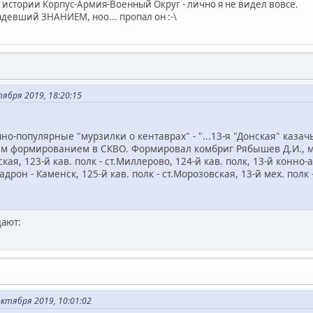
 истории Корпус-Армия-Военный Округ - лично я не видел вовсе.
адевший ЗНАНИЕМ, ноо... пропал он :-\
ября 2019, 18:20:15
но-популярные "мурзилки о кентаврах" - "...13-я "Донская" каз
ым формированием в СКВО. Формировал комбриг Рябышев Д.И., ме
рская, 123-й кав. полк - ст.Миллерово, 124-й кав. полк, 13-й конно
адрон - Каменск, 125-й кав. полк - ст.Морозовская, 13-й мех. полк 
дают:
ктября 2019, 10:01:02