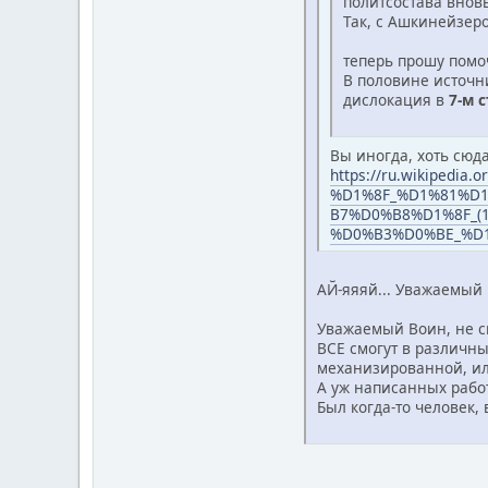
политсостава внов
Так, с Ашкинейзер
теперь прошу помо
В половине источни
дислокация в
7-м 
Вы иногда, хоть сюда
https://ru.wikipedia.o
%D1%8F_%D1%81%D
B7%D0%B8%D1%8F_(1
%D0%B3%D0%BE_%D
АЙ-яяяй... Уважаемый 
Уважаемый Воин, не с
ВСЕ смогут в различны
механизированной, ил
А уж написанных работ
Был когда-то человек,