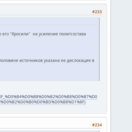
#233
о его "бросили" на усиление политсостава
 половине источников указана ее дислокация в
8F_%D0%B4%D0%B8%D0%B2%D0%B8%D0%B7%D0
E%D0%B2%D0%B0%D0%BD%D0%B8%D1%8F)
#234