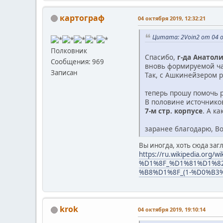
картограф
04 октября 2019, 12:32:21
Цитата: 2Voin2 от 04 о
Полковник
Спасибо,
г-да Анатоли
Сообщения: 969
вновь формируемой ч
Записан
Так, с Ашкинейзером 
теперь прошу помочь 
В половине источников
7-м стр. корпусе
. А к
заранее благодарю, В
Вы иногда, хоть сюда загл
https://ru.wikipedia.org/wi
%D1%8F_%D1%81%D1%8
%B8%D1%8F_(1-%D0%B
krok
04 октября 2019, 19:10:14