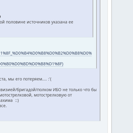
О
угой половине источников указана ее
1%8F_%D0%B4%D0%B8%D0%B2%D0%B8%D0%
0%B0%D0%BD%D0%B8%D1%8F)
, мы его потеряем.... :'(
визией/бригадой/полком ИБО не только что бы
мотострелковой, мотострелковую от
ахима ::)
все.