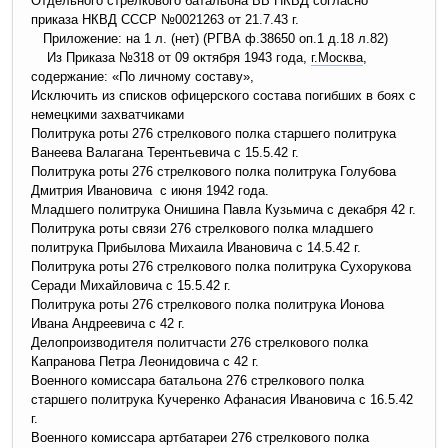
Отдельного стрелкового батальона ВВ НКВД согласно
приказа НКВД СССР №0021263 от 21.7.43 г.
Приложение: на 1 л. (нет) (РГВА ф.38650 оп.1 д.18 л.82)
Из Приказа №318 от 09 октября 1943 года,
г.Москва
,
содержание: «По личному составу»,
Исключить из списков офицерского состава погибших в боях с
немецкими захватчиками
Политрука роты 276 стрелкового полка старшего политрука
Ванеева Валагана Терентьевича с 15.5.42 г.
Политрука роты 276 стрелкового полка политрука Голубова
Дмитрия Ивановича с июня 1942 года.
Младшего политрука Онишина Павла Кузьмича с декабря 42 г.
Политрука роты связи 276 стрелкового полка младшего
политрука Прибылова Михаила Ивановича с 14.5.42 г.
Политрука роты 276 стрелкового полка политрука Сухорукова
Серади Михайловича с 15.5.42 г.
Политрука роты 276 стрелкового полка политрука Ионова
Ивана Андреевича с 42 г.
Делопроизводителя политчасти 276 стрелкового полка
Капранова Петра Леонидовича с 42 г.
Военного комиссара батальона 276 стрелкового полка
старшего политрука Кучеренко Афанасия Ивановича с 16.5.42
г.
Военного комиссара артбатареи 276 стрелкового полка