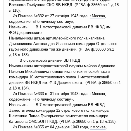
Военного Трибунала СКО ВВ НКВД. (РГВА ф.38650 оп.1 д.18
л.118).
Из Приказа №332 от 27 октября 1943 года,
г.Москва
,
содержание: «По личному составу»,
Назначить: В 1 мотострелковой дивизии ВВ НКВД им.
Ф.Э.Дзержинского
Начальником штаба артиллерийского полка капитана
Двинянинова Александра Ивановича командира Отдельного
гаубичного дивизиона той же дивизии. (РГВА ф.38650 оп.1
д.18 л.133)
В 6 стрелковой дивизии ВВ НКВД
Начальником автобронетанковой службы майора Адианова
Николая Михайловича помощника по технической части
командира 10 мотострелкового полка 1 мотострелковой
дивизии ВВ НКВД им. Ф.Э.Дзержинского. (РГВА ф.38650 оп.1
д.18 л.134).
Из Приказа №333 от 31 октября 1943 года,
г.Москва
,
содержание: «По личному составу»,
Назначить: В 7 мотострелковой дивизии ВВ НКВД
Заместителем командира 12 стрелкового полка майора
Шемякина Павла Григорьевича заместителя командира
батальона ОМСБОН НКВД. (РГВА ф.38650 оп.1 д.18 л.138).
Из Приказа №355 от 04 декабря 1943 года,
г.Москва
,