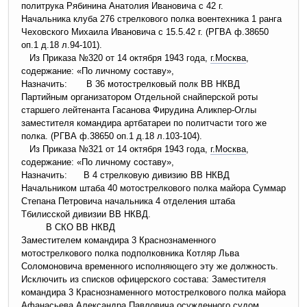
политрука Рябинина Анатолия Ивановича с 42 г.
Начальника клуба 276 стрелкового полка воентехника 1 ранга
Чеховского Михаила Ивановича с 15.5.42 г. (РГВА ф.38650
оп.1 д.18 л.94-101).
Из Приказа №320 от 14 октября 1943 года,
г.Москва
,
содержание: «По личному составу»,
Назначить: В 36 мотострелковый полк ВВ НКВД
Партийным организатором Отдельной снайперской роты
старшего лейтенанта Гасанова Фирудина Аликпер-Оглы
заместителя командира артбатареи по политчасти того же
полка. (РГВА ф.38650 оп.1 д.18 л.103-104).
Из Приказа №321 от 14 октября 1943 года,
г.Москва
,
содержание: «По личному составу»,
Назначить: В 4 стрелковую дивизию ВВ НКВД
Начальником штаба 40 мотострелкового полка майора Суммар
Степана Петровича начальника 4 отделения штаба
Тбилисской дивизии ВВ НКВД.
В СКО ВВ НКВД
Заместителем командира 3 Краснознаменного
мотострелкового полка подполковника Котляр Льва
Соломоновича временного исполняющего эту же должность.
Исключить из списков офицерского состава: Заместителя
командира 3 Краснознаменного мотострелкового полка майора
Афанасьева Александра Павловича осужденного судом