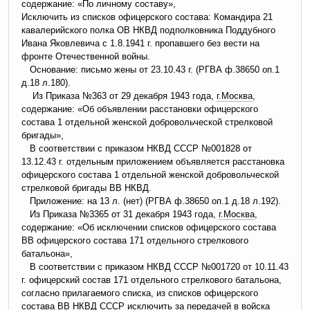
содержание: «По личному составу»,
Исключить из списков офицерского состава: Командира 21
кавалерийского полка ОВ НКВД подполковника Поддубного
Ивана Яковлевича с 1.8.1941 г. пропавшего без вести на
фронте Отечественной войны.
Основание: письмо жены от 23.10.43 г. (РГВА ф.38650 оп.1
д.18 л.180).
Из Приказа №363 от 29 декабря 1943 года,
г.Москва
,
содержание: «Об объявлении расстановки офицерского
состава 1 отдельной женской добровольческой стрелковой
бригады»,
В соответствии с приказом НКВД СССР №001828 от
13.12.43 г. отдельным приложением объявляется расстановка
офицерского состава 1 отдельной женской добровольческой
стрелковой бригады ВВ НКВД.
Приложение: на 13 л. (нет) (РГВА ф.38650 оп.1 д.18 л.192).
Из Приказа №3365 от 31 декабря 1943 года,
г.Москва
,
содержание: «Об исключении списков офицерского состава
ВВ офицерского состава 171 отдельного стрелкового
батальона»,
В соответствии с приказом НКВД СССР №001720 от 10.11.43
г. офицерский состав 171 отдельного стрелкового батальона,
согласно прилагаемого списка, из списков офицерского
состава ВВ НКВД СССР исключить за передачей в войска