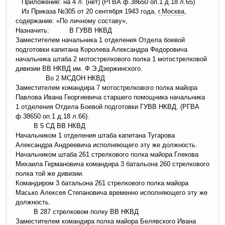
Приложение: на 4 л. (нет) (РГВА ф.38650 оп.1 д.18 л.65)
Из Приказа №305 от 20 сентября 1943 года,
г.Москва
,
содержание: «По личному составу»,
Назначить: В ГУВВ НКВД
Заместителем начальника 1 отделения Отдела боевой
подготовки капитана Королева Александра Федоровича
начальника штаба 2 мотострелкового полка 1 мотострелковой
дивизии ВВ НКВД им. Ф.Э.Дзержинского.
Во 2 МСДОН НКВД
Заместителем командира 7 мотострелкового полка майора
Павлова Ивана Георгиевича старшего помощника начальника
1 отделения Отдела Боевой подготовки ГУВВ НКВД. (РГВА
ф.38650 оп.1 д.18 л.66).
В 5 СД ВВ НКВД
Начальником 1 отделения штаба капитана Тугарова
Александра Андреевича исполняющего эту же должность.
Начальником штаба 261 стрелкового полка майора Глекова
Михаила Германовича командира 3 батальона 260 стрелкового
полка той же дивизии.
Командиром 3 батальона 261 стрелкового полка майора
Масько Алексея Степановича временно исполняющего эту же
должность.
В 287 стрелковом полку ВВ НКВД
Заместителем командира полка майора Белявского Ивана