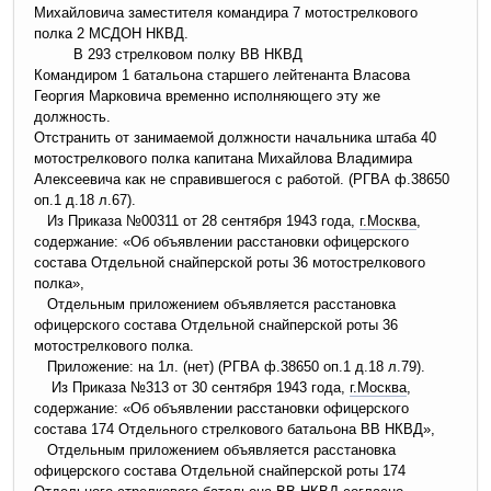
Михайловича заместителя командира 7 мотострелкового
полка 2 МСДОН НКВД.
В 293 стрелковом полку ВВ НКВД
Командиром 1 батальона старшего лейтенанта Власова
Георгия Марковича временно исполняющего эту же
должность.
Отстранить от занимаемой должности начальника штаба 40
мотострелкового полка капитана Михайлова Владимира
Алексеевича как не справившегося с работой. (РГВА ф.38650
оп.1 д.18 л.67).
Из Приказа №00311 от 28 сентября 1943 года,
г.Москва
,
содержание: «Об объявлении расстановки офицерского
состава Отдельной снайперской роты 36 мотострелкового
полка»,
Отдельным приложением объявляется расстановка
офицерского состава Отдельной снайперской роты 36
мотострелкового полка.
Приложение: на 1л. (нет) (РГВА ф.38650 оп.1 д.18 л.79).
Из Приказа №313 от 30 сентября 1943 года,
г.Москва
,
содержание: «Об объявлении расстановки офицерского
состава 174 Отдельного стрелкового батальона ВВ НКВД»,
Отдельным приложением объявляется расстановка
офицерского состава Отдельной снайперской роты 174