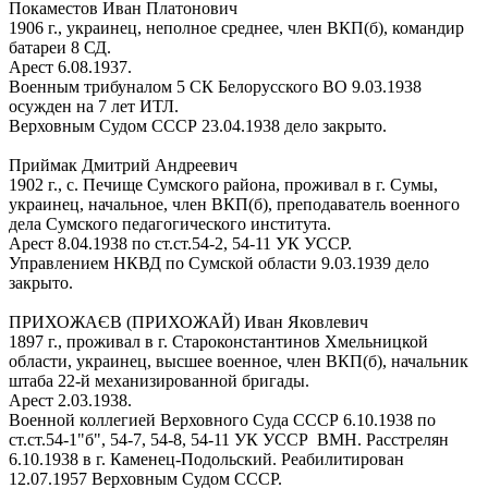
Покаместов Иван Платонович
1906 г., украинец, неполное среднее, член ВКП(б), командир
батареи 8 СД.
Арест 6.08.1937.
Военным трибуналом 5 СК Белорусского ВО 9.03.1938
осужден на 7 лет ИТЛ.
Верховным Судом СССР 23.04.1938 дело закрыто.
Приймак Дмитрий Андреевич
1902 г., с. Печище Сумского района, проживал в г. Сумы,
украинец, начальное, член ВКП(б), преподаватель военного
дела Сумского педагогического института.
Арест 8.04.1938 по ст.ст.54-2, 54-11 УК УССР.
Управлением НКВД по Сумской области 9.03.1939 дело
закрыто.
ПРИХОЖАЄВ (ПРИХОЖАЙ) Иван Яковлевич
1897 г., проживал в г. Староконстантинов Хмельницкой
области, украинец, высшее военное, член ВКП(б), начальник
штаба 22-й механизированной бригады.
Арест 2.03.1938.
Военной коллегией Верховного Суда СССР 6.10.1938 по
ст.ст.54-1"б", 54-7, 54-8, 54-11 УК УССР ВМН. Расстрелян
6.10.1938 в г. Каменец-Подольский. Реабилитирован
12.07.1957 Верховным Судом СССР.