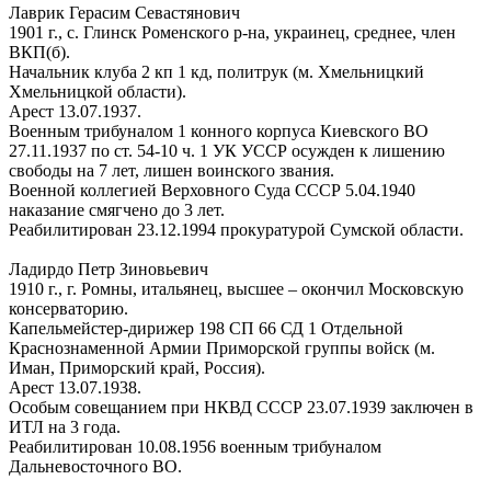
Лаврик Герасим Севастянович
1901 г., с. Глинск Роменского р-на, украинец, среднее, член
ВКП(б).
Начальник клуба 2 кп 1 кд, политрук (м. Хмельницкий
Хмельницкой области).
Арест 13.07.1937.
Военным трибуналом 1 конного корпуса Киевского ВО
27.11.1937 по ст. 54-10 ч. 1 УК УССР осужден к лишению
свободы на 7 лет, лишен воинского звания.
Военной коллегией Верховного Суда СССР 5.04.1940
наказание смягчено до 3 лет.
Реабилитирован 23.12.1994 прокуратурой Сумской области.
Ладирдо Петр Зиновьевич
1910 г., г. Ромны, итальянец, высшее – окончил Московскую
консерваторию.
Капельмейстер-дирижер 198 СП 66 СД 1 Отдельной
Краснознаменной Армии Приморской группы войск (м.
Иман, Приморский край, Россия).
Арест 13.07.1938.
Особым совещанием при НКВД СССР 23.07.1939 заключен в
ИТЛ на 3 года.
Реабилитирован 10.08.1956 военным трибуналом
Дальневосточного ВО.