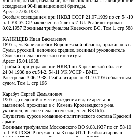
Конотоп, латыш, начальное, начальник штаба 21 авиационной
эскадрильи 90-й авиационной бригады.
Арест 27.06.1937.
Особым совещанием при НКВД СССР 21.07.1939 по ст. 54-10
ч. 1 УК УССР заключен на 5 лет в ИТЛ. Реабилитирован
8.02.1957 Военным трибуналом Киевского ВО. Том 1, стр 588
КАНИЩЕВ Иван Васильевич
1895 г., м. Борисоглебск Воронежской области, проживал в г.
Сумы, русский, неполное среднее, военный руководитель
Сумского педагогического института.
Арест 15.04.1938.
Тройкой при управлении НКВД по Харьковской области
24.04.1938 по ст.54-2, 54-11 УК УССР - ВМН.
Расстрелян 3.06.1938. Реабилитирован 31.10.1956 областным
судом. Том 1, стр 196
Карабут Сергей Демьянович
1905 г.,[сведений о месте рождения и дате ареста не
выявлено], проживал в с. Камень Кролевецкого р-на,
украинец, высшее педагогическое, член ВКП(б).
Слушатель курсов командно-политического состава Красной
армии.
Военным трибуналом Московского ВО 9.08.1937 по ст. 58-10
ч. 1 УК РСФСР осужден на 3 года ИТЛ. Реабилитирован