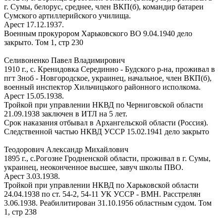
г. Сумы, белорус, среднее, член ВКП(б), командир батареи
Сумского артиллерийского училища.
Арест 17.12.1937.
Военным прокурором Харьковского ВО 9.04.1940 дело
закрыто. Том 1, стр 230
Селивоненко Павел Владимирович
1910 г., с. Кренидовка Серединно - Будского р-на, проживал в
пгт Зноб - Новгородское, украинец, начальное, член ВКП(б),
военный инспектор Хильчицького районного исполкома.
Арест 15.05.1938.
Тройкой при управлении НКВД по Черниговской области
21.09.1938 заключен в ИТЛ на 5 лет.
Срок наказания отбывал в Архангельской области (Россия).
Следственной частью НКВД УССР 15.02.1941 дело закрыто
Теодорович Александр Михайлович
1895 г., с.Рогозне Гродненской области, проживал в г. Сумы,
украинец, неоконченное высшее, завуч школы ПВО.
Арест 3.03.1938.
Тройкой при управлении НКВД по Харьковской области
24.04.1938 по ст. 54-2, 54-11 УК УССР - ВМН. Расстрелян
3.06.1938. Реабилитирован 31.10.1956 областным судом. Том
1, стр 238