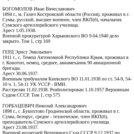
БОГОМОЛОВ Иван Вячеславович
1894 г., м. Галич Костромской области (Россия), проживал в г.
Сумы, русский, высшее военное, член ВКП(б), начальник
Сумского артиллерийского училища.
Арест 1.05.1938.
Военной прокуратурой Харьковского ВО 9.04.1940 дело
закрыто. Том 1, стр 169
ГЕРД Эрнст Эмильевич
1911 г., с. Темеш Автономной Республики Крым, проживал в
г. Конотоп, немец, среднее, авиамеханик 90 авиационной
бригады.
Арест 30.06.1937.
Военным трибуналом Киевского ВО 11.01.1938 по ст. 54-9, 54-
10 ч. 1, 54-11 УК УССР - ВМН.
Расстрелян 11.02.1938. Реабилитирован 1.10.1957 Верховным
Судом СССР. Том 1, стр 575
ГОРБАЦЕВИЧ Николай Александрович
1898 г., с .Букихтово Гродненской области, проживал в г.
Сумы, белорус, средне - техническое, член ВКП(б),
преподаватель Сумского артиллерийского училища.
Арест 23.08.1937.
Военной коллегией Верховного Суда СССР 9.12.1937 по