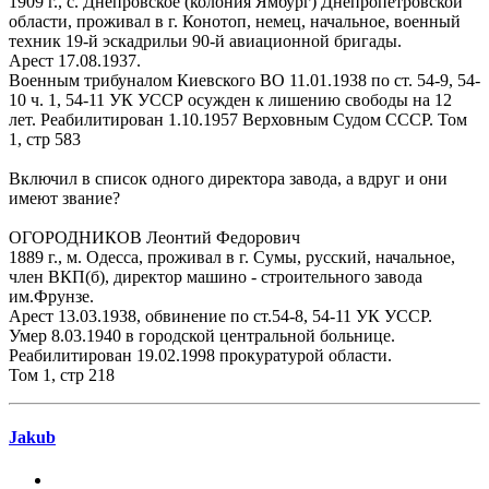
1909 г., с. Днепровское (колония Ямбург) Днепропетровской
области, проживал в г. Конотоп, немец, начальное, военный
техник 19-й эскадрильи 90-й авиационной бригады.
Арест 17.08.1937.
Военным трибуналом Киевского ВО 11.01.1938 по ст. 54-9, 54-
10 ч. 1, 54-11 УК УССР осужден к лишению свободы на 12
лет. Реабилитирован 1.10.1957 Верховным Судом СССР. Том
1, стр 583
Включил в список одного директора завода, а вдруг и они
имеют звание?
ОГОРОДНИКОВ Леонтий Федорович
1889 г., м. Одесса, проживал в г. Сумы, русский, начальное,
член ВКП(б), директор машино - строительного завода
им.Фрунзе.
Арест 13.03.1938, обвинение по ст.54-8, 54-11 УК УССР.
Умер 8.03.1940 в городской центральной больнице.
Реабилитирован 19.02.1998 прокуратурой области.
Том 1, стр 218
Jakub