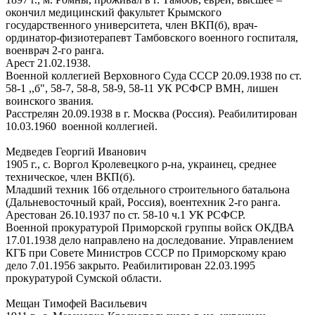
окончил медицинский факультет Крымского
государственного университета, член ВКП(б), врач-
ординатор-физиотерапевт Тамбовского военного госпиталя,
военврач 2-го ранга.
Арест 21.02.1938.
Военной коллегией Верховного Суда СССР 20.09.1938 по ст.
58-1 ,,б", 58-7, 58-8, 58-9, 58-11 УК РСФСР ВМН, лишен
воинского звания.
Расстрелян 20.09.1938 в г. Москва (Россия). Реабилитирован
10.03.1960 военной коллегией.
Медведев Георгий Иванович
1905 г., с. Воргол Кролевецкого р-на, украинец, среднее
техническое, член ВКП(б).
Младший техник 166 отдельного строительного батальона
(Дальневосточный край, Россия), воентехник 2-го ранга.
Арестован 26.10.1937 по ст. 58-10 ч.1 УК РСФСР.
Военной прокуратурой Приморской группы войск ОКДВА
17.01.1938 дело направлено на доследование. Управлением
КГБ при Совете Министров СССР по Приморскому краю
дело 7.01.1956 закрыто. Реабилитирован 22.03.1995
прокуратурой Сумской области.
Мещан Тимофей Васильевич