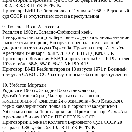
Приговорен: Верховный суд СССР 28 февраля 1938 г., обв.:
58-2, 58-8, 58-11 УК РСФСР..
Приговор: ВМН Реабилитирован 21 января 1958 г. Верховный
суд СССР за отсутствием состава преступления
9. Тюленев Иван Алексеевич
Родился в 1902 г., Западно-Сибирский край,
Пенкрушихтинский р-н, Береговое с.; русский; незаконченное
высшее гуманитарное; Военрук и преподаватель военной
дисциплины техникума Турксиба. Проживал: гор. Алма-Ата..
Арестован 19 января 1938 г. ДТО УГБ НКВД Каз. ССР.
Приговорен: Комиссия НКВД и прокуратуры СССР 19 апреля
1938 г., обв.: 58-6, 58-10, 58-11 УК РСФСР.
Приговор: ВМН Реабилитирован 13 августа 1971 г. Военный
трибунал САВО СССР за отсутствием события преступления.
10. Умбетов Миргали
Родился в 1905 г., Западно-Казахстанксая обл.,
Джамбейтинский р-н, Чалкар.; казах; начальное;
командир(или/ и) комиссар 2-го эскадрона 48-го Казахского
горно-кавалерийского полка 19-й горной кавалерийской
Узбекской ордена Ленина дивизии. Проживал: гор. Алма-Ата.
Арестован 5 июля 1937 г. ПП ОГПУ Каз.ССР.
Приговорен: Военная Коллегия Верховного Суда СССР 28
февраля 1938 г., обв.: 58-10, 58-11 УК РСФСР.