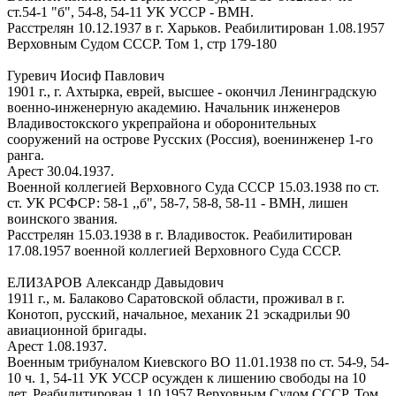
ст.54-1 "б", 54-8, 54-11 УК УССР - ВМН.
Расстрелян 10.12.1937 в г. Харьков. Реабилитирован 1.08.1957
Верховным Судом СССР. Том 1, стр 179-180
Гуревич Иосиф Павлович
1901 г., г. Ахтырка, еврей, высшее - окончил Ленинградскую
военно-инженерную академию. Начальник инженеров
Владивостокского укрепрайона и оборонительных
сооружений на острове Русских (Россия), военинженер 1-го
ранга.
Арест 30.04.1937.
Военной коллегией Верховного Суда СССР 15.03.1938 по ст.
ст. УК РСФСР: 58-1 ,,б", 58-7, 58-8, 58-11 - ВМН, лишен
воинского звания.
Расстрелян 15.03.1938 в г. Владивосток. Реабилитирован
17.08.1957 военной коллегией Верховного Суда СССР.
ЕЛИЗАРОВ Александр Давыдович
1911 г., м. Балаково Саратовской области, проживал в г.
Конотоп, русский, начальное, механик 21 эскадрильи 90
авиационной бригады.
Арест 1.08.1937.
Военным трибуналом Киевского ВО 11.01.1938 по ст. 54-9, 54-
10 ч. 1, 54-11 УК УССР осужден к лишению свободы на 10
лет. Реабилитирован 1.10.1957 Верховным Судом СССР. Том