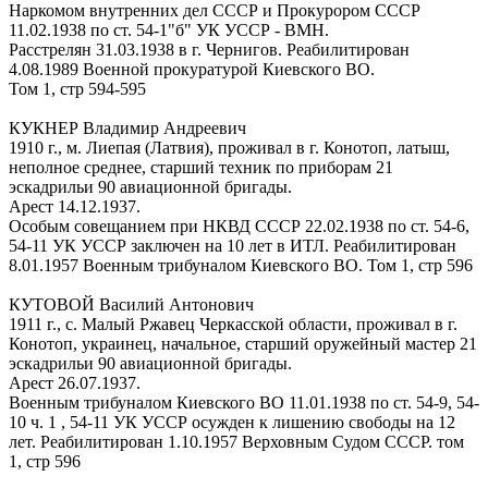
Наркомом внутренних дел СССР и Прокурором СССР
11.02.1938 по ст. 54-1"б" УК УССР - ВМН.
Расстрелян 31.03.1938 в г. Чернигов. Реабилитирован
4.08.1989 Военной прокуратурой Киевского ВО.
Том 1, стр 594-595
КУКНЕР Владимир Андреевич
1910 г., м. Лиепая (Латвия), проживал в г. Конотоп, латыш,
неполное среднее, старший техник по приборам 21
эскадрильи 90 авиационной бригады.
Арест 14.12.1937.
Особым совещанием при НКВД СССР 22.02.1938 по ст. 54-6,
54-11 УК УССР заключен на 10 лет в ИТЛ. Реабилитирован
8.01.1957 Военным трибуналом Киевского ВО. Том 1, стр 596
КУТОВОЙ Василий Антонович
1911 г., с. Малый Ржавец Черкасской области, проживал в г.
Конотоп, украинец, начальное, старший оружейный мастер 21
эскадрильи 90 авиационной бригады.
Арест 26.07.1937.
Военным трибуналом Киевского ВО 11.01.1938 по ст. 54-9, 54-
10 ч. 1 , 54-11 УК УССР осужден к лишению свободы на 12
лет. Реабилитирован 1.10.1957 Верховным Судом СССР. том
1, стр 596