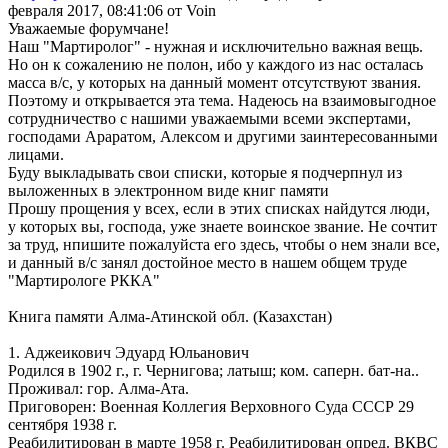
февраля 2017, 08:41:06 от Voin
Уважаемые форумчане!
Наш "Мартиролог" - нужная и исключительно важная вещь.
Но он к сожалению не полон, ибо у каждого из нас осталась
масса в/с, у которых на данный момент отсутствуют звания.
Поэтому и открывается эта тема. Надеюсь на взаимовыгодное
сотрудничество с нашими уважаемыми всеми экспертами,
господами Араратом, Алексом и другими заинтересованными
лицами.
Буду выкладывать свои списки, которые я подчерпнул из
выложенных в электронном виде книг памяти
Прошу прощения у всех, если в этих списках найдутся люди,
у которых вы, господа, уже знаете воинское звание. Не сочтит
за труд, нпишите пожалуйста его здесь, чтобы о нем знали все,
и данный в/с занял достойное место в нашем общем труде
"Мартирологе РККА"
Книга памяти Алма-Атинской обл. (Казахстан)
1. Аджеикович Эдуард Юльанович
Родился в 1902 г., г. Чернигова; латыш; ком. саперн. бат-на..
Проживал: гор. Алма-Ата.
Приговорен: Военная Коллегия Верховного Суда СССР 29
сентября 1938 г.
Реабилитирован в марте 1958 г. Реабилитирован опред. ВКВС