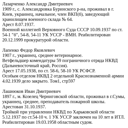
Лазарченко Александр Дмитриевич
1909 г., с. Александровка Буринского р-на, проживал в г.
Киев, украинец, начальное, член ВКП(б), заведующий
хранилищем военного склада № 64.
Арест 8.07.1937.
Военной коллегией Верховного Суда СССР 10.09.1937 по ст.
54-1 "б", 54-8, 54-11 УК УССР - ВМН. Реабилитирован
20.12.1999 прокуратурой области.
Лапенко Федор Яковлевич
1907 г., украинец, среднее ветеринарное.
Ветфельдшер комендатуры 59 пограничного отряда НКВД
(Дальневосточный край, Россия).
Арест 17.05.1938, по ст. 58-6, 58-10 УК РСФСР.
Особым отделом НКВД 2 отдельной Краснознаменной армии
4.02.1939 дело закрыто. Том1, стр597
Лашнюков Иван Дмитриевич
1897 г., м. Козелец Черниговской области, проживал в г.Сумы,
украинец, среднее, преподаватель пожарной школы.
Арестован 31.10.1937.
Тройкой при управлении НКВД по Харьковской области
5.12.1937 по ст.54-10 ч. 1 УК УССР заключен на 10 лет в ИТЛ.
Реабилитирован 19.03.1958 областным судом.