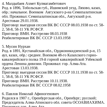
4. Малдыбаев Ахмет Кулмагамбетович
Род. в 1896, Тобольская губ., Ишимский уезд, Ляхово, казах,
обр.: начальное. Военком Аягузского р-на Семипалатинская
обл. Проживал: Семипалатинская обл., Аягузский р-н.
Арестован 29.01.1938.
Приговор: выездная сессия ВК ВС СССР 08.03.1938 по ст. 58-
2, 58-8, 58-11 УК РСФСР.
Приговор: ВМН. Расстрелян 08.03.1938
Реабилитирован ВК ВС СССР 13.03.1958
5. Мусин Нурхан
Род. в 1891, Кустанайская обл., Орджоникидзенский р-н, 15
аул, казах, обр.: среднее. Военком 48-го Казахского горно-
кавалерийского полка 19-й горной кавалерийской Узбекской
ордена Ленина дивизии. Проживал: гор. Алма-Ата.
Арестован 13.03.1938.
Приговор: выездная сессия ВК ВС СССР 10.11.1938 по ст. 58-
1, 58-8, 58-11 УК РСФСР.
Приговор: ВМН. Расстрелян 10.11.1938.
Реабилитирован ВК ВС СССР 08.02.1958
6. Павлов Николай Афиногенович
Родился в 1907 г., Оренбургская обл., Оренбург.; русский;
Председатель Алма-Атинского обл. совета ОСОАВИАХИМА.
Проживал: гор. Алма-Ата..