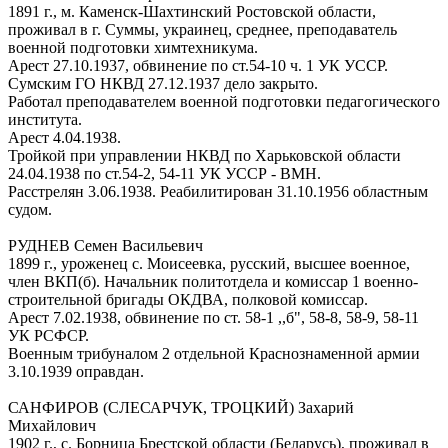
1891 г., м. Каменск-Шахтинский Ростовской области,
проживал в г. Суммы, украинец, среднее, преподаватель
военной подготовки химтехникума.
Арест 27.10.1937, обвинение по ст.54-10 ч. 1 УК УССР.
Сумским ГО НКВД 27.12.1937 дело закрыто.
Работал преподавателем военной подготовки педагогического
института.
Арест 4.04.1938.
Тройкой при управлении НКВД по Харьковской области
24.04.1938 по ст.54-2, 54-11 УК УССР - ВМН.
Расстрелян 3.06.1938. Реабилитирован 31.10.1956 областным
судом.
РУДНЕВ Семен Васильевич
1899 г., уроженец с. Моисеевка, русский, высшее военное,
член ВКП(б). Начальник политотдела и комиссар 1 военно-
строительной бригады ОКДВА, полковой комиссар.
Арест 7.02.1938, обвинение по ст. 58-1 ,,б", 58-8, 58-9, 58-11
УК РСФСР.
Военным трибуналом 2 отдельной Краснознаменной армии
3.10.1939 оправдан.
САНФИРОВ (СЛЕСАРЧУК, ТРОЦКИЙ) Захарий
Михайлович
1902 г., с. Борница Брестской области (Беларусь), проживал в