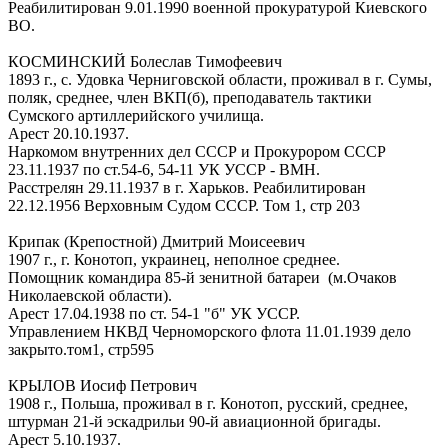
Реабилитирован 9.01.1990 военной прокуратурой Киевского
ВО.
КОСМИНСКИЙ Болеслав Тимофеевич
1893 г., с. Удовка Черниговской области, проживал в г. Сумы,
поляк, среднее, член ВКП(б), преподаватель тактики
Сумского артиллерийского училища.
Арест 20.10.1937.
Наркомом внутренних дел СССР и Прокурором СССР
23.11.1937 по ст.54-6, 54-11 УК УССР - ВМН.
Расстрелян 29.11.1937 в г. Харьков. Реабилитирован
22.12.1956 Верховным Судом СССР. Том 1, стр 203
Крипак (Крепостной) Дмитрий Моисеевич
1907 г., г. Конотоп, украинец, неполное среднее.
Помощник командира 85-й зенитной батареи (м.Очаков
Николаевской области).
Арест 17.04.1938 по ст. 54-1 "б" УК УССР.
Управлением НКВД Черноморского флота 11.01.1939 дело
закрыто.том1, стр595
КРЫЛОВ Иосиф Петрович
1908 г., Польша, проживал в г. Конотоп, русский, среднее,
штурман 21-й эскадрильи 90-й авиационной бригады.
Арест 5.10.1937.