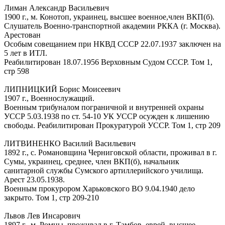
Лиман Александр Васильевич
1900 г., м. Конотоп, украинец, высшее военное,член ВКП(б).
Слушатель Военно-транспортной академии РККА (г. Москва).
Арестован
Особым совещанием при НКВД СССР 22.07.1937 заключен на
5 лет в ИТЛ.
Реабилитирован 18.07.1956 Верховным Судом СССР. Том 1,
стр 598
ЛИПНИЦКИЙ Борис Моисеевич
1907 г., Военнослужащий.
Военным трибуналом пограничной и внутренней охраны
УССР 5.03.1938 по ст. 54-10 УК УССР осужден к лишению
свободы. Реабилитирован Прокуратурой УССР. Том 1, стр 209
ЛИТВИНЕНКО Василий Васильевич
1892 г., с. Романовщина Черниговской области, проживал в г.
Сумы, украинец, среднее, член ВКП(б), начальник
санитарной службы Сумского артиллерийского училища.
Арест 23.05.1938.
Военным прокурором Харьковского ВО 9.04.1940 дело
закрыто. Том 1, стр 209-210
Львов Лев Инсарович
1897 г., м. Ромны, проживал в г. Тамбов, еврей, высшее –