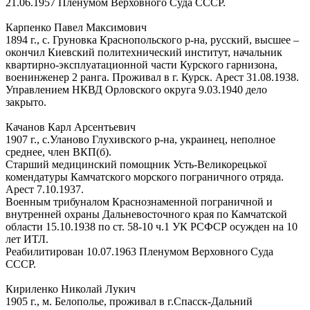
21.06.1957 Пленумом Верховного Суда СССР.
Карпенко Павел Максимович
1894 г., с. Груновка Краснопольского р-на, русский, высшее –
окончил Киевский политехнический институт, начальник
квартирно-эксплуатационной части Курского гарнизона,
военинженер 2 ранга. Проживал в г. Курск. Арест 31.08.1938.
Управлением НКВД Орловского округа 9.03.1940 дело
закрыто.
Качанов Карл Арсентьевич
1907 г., с.Уланово Глухивского р-на, украинец, неполное
среднее, член ВКП(б).
Старший медицинский помощник Усть-Великорецької
комендатуры Камчатского морского пограничного отряда.
Арест 7.10.1937.
Военным трибуналом Краснознаменной пограничной и
внутренней охраны Дальневосточного края по Камчатской
области 15.10.1938 по ст. 58-10 ч.1 УК РСФСР осужден на 10
лет ИТЛ.
Реабилитирован 10.07.1963 Пленумом Верховного Суда
СССР.
Кириленко Николай Лукич
1905 г., м. Белополье, проживал в г.Спасск-Дальний