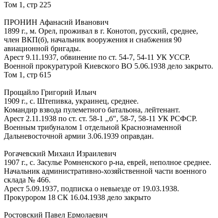
Том 1, стр 225
ПРОНИН Афанасий Иванович
1899 г., м. Орел, проживал в г. Конотоп, русский, среднее,
член ВКП(б), начальник вооружения и снабжения 90
авиационной бригады.
Арест 9.11.1937, обвинение по ст. 54-7, 54-11 УК УССР.
Военной прокуратурой Киевского ВО 5.06.1938 дело закрыто.
Том 1, стр 615
Прощайло Григорий Ильич
1909 г., с. Штепивка, украинец, среднее.
Командир взвода пулеметного батальона, лейтенант.
Арест 2.11.1938 по ст. ст. 58-1 ,,б", 58-7, 58-11 УК РСФСР.
Военным трибуналом 1 отдельной Краснознаменной
Дальневосточной армии 3.06.1939 оправдан.
Рогачевский Михаил Израилевич
1907 г., с. Засулье Ромненского р-на, еврей, неполное среднее.
Начальник административно-хозяйственной части военного
склада № 466.
Арест 5.09.1937, подписка о невыезде от 19.03.1938.
Прокурором 18 СК 16.04.1938 дело закрыто
Ростовский Павел Ермолаевич