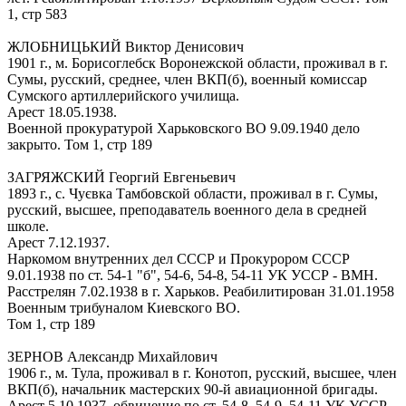
1, стр 583
ЖЛОБНИЦЬКИЙ Виктор Денисович
1901 г., м. Борисоглебск Воронежской области, проживал в г.
Сумы, русский, среднее, член ВКП(б), военный комиссар
Сумского артиллерийского училища.
Арест 18.05.1938.
Военной прокуратурой Харьковского ВО 9.09.1940 дело
закрыто. Том 1, стр 189
ЗАГРЯЖСКИЙ Георгий Евгеньевич
1893 г., с. Чуєвка Тамбовской области, проживал в г. Сумы,
русский, высшее, преподаватель военного дела в средней
школе.
Арест 7.12.1937.
Наркомом внутренних дел СССР и Прокурором СССР
9.01.1938 по ст. 54-1 "б", 54-6, 54-8, 54-11 УК УССР - ВМН.
Расстрелян 7.02.1938 в г. Харьков. Реабилитирован 31.01.1958
Военным трибуналом Киевского ВО.
Том 1, стр 189
ЗЕРНОВ Александр Михайлович
1906 г., м. Тула, проживал в г. Конотоп, русский, высшее, член
ВКП(б), начальник мастерских 90-й авиационной бригады.
Арест 5.10.1937, обвинение по ст. 54-8, 54-9, 54-11 УК УССР.