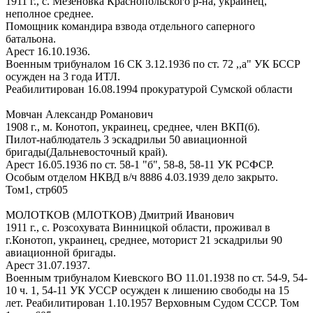
1911 г., с. Мезеновка Краснопольского р-на, украинец,
неполное среднее.
Помощник командира взвода отдельного саперного
батальона.
Арест 16.10.1936.
Военным трибуналом 16 СК 3.12.1936 по ст. 72 ,,а" УК БССР
осужден на 3 года ИТЛ.
Реабилитирован 16.08.1994 прокуратурой Сумской области
Мовчан Александр Романович
1908 г., м. Конотоп, украинец, среднее, член ВКП(б).
Пилот-наблюдатель 3 эскадрильи 50 авиационной
бригады(Дальневосточный край).
Арест 16.05.1936 по ст. 58-1 "б", 58-8, 58-11 УК РСФСР.
Особым отделом НКВД в/ч 8886 4.03.1939 дело закрыто.
Том1, стр605
МОЛОТКОВ (МЛОТКОВ) Дмитрий Иванович
1911 г., с. Розсохувата Винницкой области, проживал в
г.Конотоп, украинец, среднее, моторист 21 эскадрильи 90
авиационной бригады.
Арест 31.07.1937.
Военным трибуналом Киевского ВО 11.01.1938 по ст. 54-9, 54-
10 ч. 1, 54-11 УК УССР осужден к лишению свободы на 15
лет. Реабилитирован 1.10.1957 Верховным Судом СССР. Том