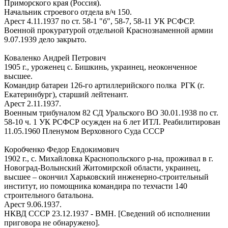
Приморского края (Россия).
Начальник строевого отдела в/ч 150.
Арест 4.11.1937 по ст. 58-1 "б", 58-7, 58-11 УК РСФСР.
Военной прокуратурой отдельной Краснознаменной армии
9.07.1939 дело закрыто.
Коваленко Андрей Петрович
1905 г., уроженец с. Бишкинь, украинец, неоконченное
высшее.
Командир батареи 126-го артиллерийского полка РГК (г.
Екатеринбург), старший лейтенант.
Арест 2.11.1937.
Военным трибуналом 82 СД Уральского ВО 30.01.1938 по ст.
58-10 ч. 1 УК РСФСР осужден на 6 лет ИТЛ. Реабилитирован
11.05.1960 Пленумом Верховного Суда СССР
Коробченко Федор Евдокимович
1902 г., с. Михайловка Краснопольского р-на, проживал в г.
Новоград-Волынский Житомирской области, украинец,
высшее – окончил Харьковский инженерно-строительный
институт, ио помощника командира по техчасти 140
строительного батальона.
Арест 9.06.1937.
НКВД СССР 23.12.1937 - ВМН. [Сведений об исполнении
приговора не обнаружено].