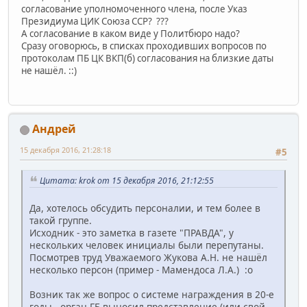
согласование уполномоченного члена, после Указ
Президиума ЦИК Союза ССР? ???
А согласование в каком виде у Политбюро надо?
Сразу оговорюсь, в списках проходивших вопросов по
протоколам ПБ ЦК ВКП(б) согласования на близкие даты
не нашёл. ::)
Андрей
15 декабря 2016, 21:28:18
#5
Цитата: krok от 15 декабря 2016, 21:12:55
Да, хотелось обсудить персоналии, и тем более в
такой группе.
Исходник - это заметка в газете "ПРАВДА", у
нескольких человек инициалы были перепутаны.
Посмотрев труд Уважаемого Жукова А.Н. не нашёл
несколько персон (пример - Мамендоса Л.А.) :o
Возник так же вопрос о системе награждения в 20-е
годы - орган ГБ выносил представление (или свой