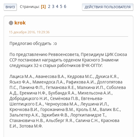
2
3
4
5
6
Страницы
1
ВНИЗ
ДЕЙСТВИЯ ПОЛЬЗОВАТЕЛЯ
krok
15 декабря 2016, 19:29:36
Предлогаю обсудить :o
По представлению Реввоенсовета, Президиум ЦИК Союза
ССР постановил наградить орденом Красного Знамени
следующих 32-х старых работников ВЧК-ОГПУ:
Лациса М.А., Аванесова В.А., Кедрова М.С., Дукиса К.Я.,
Ясько Ф.А., Мамендоса Л.А., Рафикова А.И., Долгопятова
П.С., Панина Ф.П., Гетманова Я.Е., Малкина И.П., Соболева
А.Д., Еремина Н.Ф., Бухбанда Я.А., Михельсона А.И.,
Добродицкого Н.И., Семёнова П.В., Евгеньева-
Шептицкого Е.А., Черноусова М.А., Леушина И.Л.,
Крючкова В.И., Горожанина В.М., Кроль Е.М., Валик В.С.,
Зальпетер А.К., Эджибия Ф.В., Лорткипанидзе Т.,
Стахановича Н.В., Альсберг Я.Я., Салина С.Н., Краснова
Е.И., Зотова М.Ф.