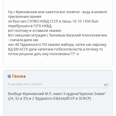
Ну с Фриновским мне кажется все понятно - ведь в момент
присвоения звания
он был нач.ГУПВО НКВД СССР и лишь 16.10.1936 был
переброшен в ГУГБ НКВД,
вот поэтому и оставили звание.
Вот смешная ситуация с Ткачевым Василий Алексеевичем
- сначала дали как
нач.48 Таджикского ПО звание майора, затем как наркому
ВД БМ АССР дали капитана госбезопасности,а почему то
потом решили дать ему полковника ??? :o
Ганжа
15 декабря 2016, 22:50:43
#7
Вообще Фриновский М.П. имел 3 ордена"Красное Знамя"
(24, 32 и 35) и 2 Трудового КЗ(АзербССР и ЗСФСР)