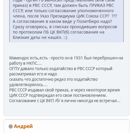
приказ) в РВС СССР, там должен быть ПРИКАЗ РВС
СССР, или только согласование уполномоченного
члена, после Указ Президиума ЦИК Союза ССР? ???
А согласование в каком виде у Политбюро надо?
Сразу оговорюсь, в списках проходивших вопросов
по протоколам ПБ ЦК ВКП(б) согласования на
близкие даты не нашёл. ::)
Мамендос есть,есть - просто он в 1931 был переброшен на
работу в НКПС....
ОГПУ давало только ходатайство в РВС СССР который
рассматривал его и надо
сказать что достаточно редко это ходатайство
удовлетворялось....
РВС СССР издавал свой приказ, а через некоторое время
ЦИК СССР подтверждал его свои постановлением.
Согласование с ЦК ВКП /б/ я лично никогда не встречал...
Андрей