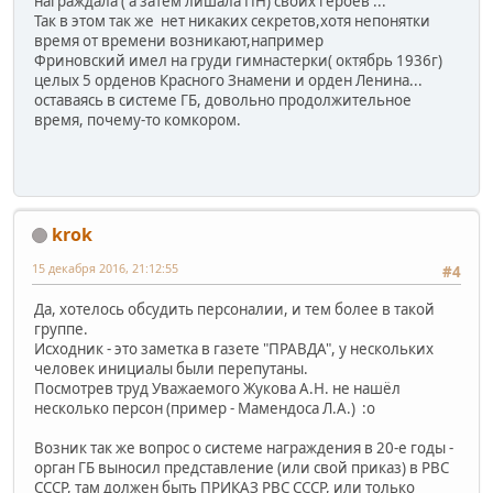
награждала ( а затем лишала ПН) своих героев ...
Так в этом так же нет никаких секретов,хотя непонятки
время от времени возникают,например
Фриновский имел на груди гимнастерки( октябрь 1936г)
целых 5 орденов Красного Знамени и орден Ленина...
оставаясь в системе ГБ, довольно продолжительное
время, почему-то комкором.
krok
15 декабря 2016, 21:12:55
#4
Да, хотелось обсудить персоналии, и тем более в такой
группе.
Исходник - это заметка в газете "ПРАВДА", у нескольких
человек инициалы были перепутаны.
Посмотрев труд Уважаемого Жукова А.Н. не нашёл
несколько персон (пример - Мамендоса Л.А.) :o
Возник так же вопрос о системе награждения в 20-е годы -
орган ГБ выносил представление (или свой приказ) в РВС
СССР, там должен быть ПРИКАЗ РВС СССР, или только