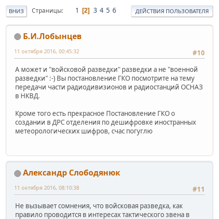
1
3
4
5
6
Страницы
2
ВНИЗ
ДЕЙСТВИЯ ПОЛЬЗОВАТЕЛЯ
Б.И.Лобынцев
11 октября 2016, 00:45:32
#10
А может и "войсковой разведки" разведки а не "военной
разведки" :-) Вы постановление ГКО посмотрите на тему
передачи части радиодивизионов и радиостанций ОСНАЗ
в НКВД.
Кроме того есть прекрасное Постановление ГКО о
создании в ДРС отделения по дешифровке иностранных
метеорологических шифров, счас погуглю
Александр Слободянюк
11 октября 2016, 08:10:38
#11
Не вызывает сомнения, что войсковая разведка, как
правило проводится в интересах тактического звена в