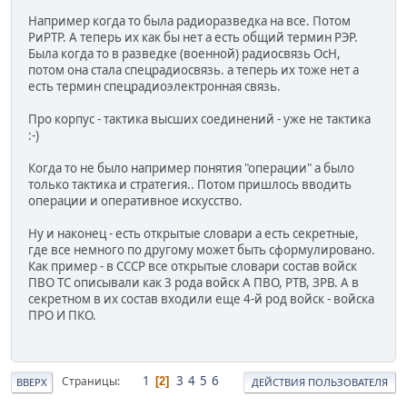
Например когда то была радиоразведка на все. Потом
РиРТР. А теперь их как бы нет а есть общий термин РЭР.
Была когда то в разведке (военной) радиосвязь ОсН,
потом она стала спецрадиосвязь. а теперь их тоже нет а
есть термин спецрадиоэлектронная связь.
Про корпус - тактика высших соединений - уже не тактика
:-)
Когда то не было например понятия "операции" а было
только тактика и стратегия.. Потом пришлось вводить
операции и оперативное искусство.
Ну и наконец - есть открытые словари а есть секретные,
где все немного по другому может быть сформулировано.
Как пример - в СССР все открытые словари состав войск
ПВО ТС описывали как 3 рода войск А ПВО, РТВ, ЗРВ. А в
секретном в их состав входили еще 4-й род войск - войска
ПРО И ПКО.
1
3
4
5
6
Страницы
2
ВВЕРХ
ДЕЙСТВИЯ ПОЛЬЗОВАТЕЛЯ