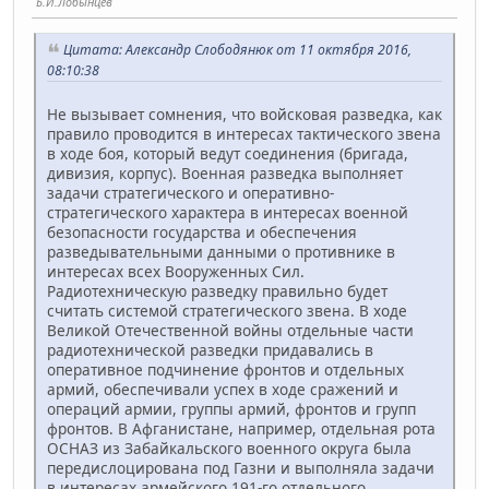
Б.И.Лобынцев
Цитата: Александр Слободянюк от 11 октября 2016,
08:10:38
Не вызывает сомнения, что войсковая разведка, как
правило проводится в интересах тактического звена
в ходе боя, который ведут соединения (бригада,
дивизия, корпус). Военная разведка выполняет
задачи стратегического и оперативно-
стратегического характера в интересах военной
безопасности государства и обеспечения
разведывательными данными о противнике в
интересах всех Вооруженных Сил.
Радиотехническую разведку правильно будет
считать системой стратегического звена. В ходе
Великой Отечественной войны отдельные части
радиотехнической разведки придавались в
оперативное подчинение фронтов и отдельных
армий, обеспечивали успех в ходе сражений и
операций армии, группы армий, фронтов и групп
фронтов. В Афганистане, например, отдельная рота
ОСНАЗ из Забайкальского военного округа была
передислоцирована под Газни и выполняла задачи
в интересах армейского 191-го отдельного