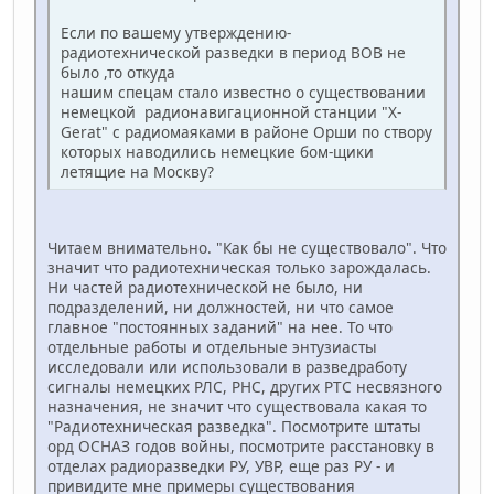
Если по вашему утверждению-
радиотехнической разведки в период ВОВ не
было ,то откуда
нашим спецам стало известно о существовании
немецкой радионавигационной станции "X-
Gerat" с радиомаяками в районе Орши по створу
которых наводились немецкие бом-щики
летящие на Москву?
Читаем внимательно. "Как бы не существовало". Что
значит что радиотехническая только зарождалась.
Ни частей радиотехнической не было, ни
подразделений, ни должностей, ни что самое
главное "постоянных заданий" на нее. То что
отдельные работы и отдельные энтузиасты
исследовали или использовали в разведработу
сигналы немецких РЛС, РНС, других РТС несвязного
назначения, не значит что существовала какая то
"Радиотехническая разведка". Посмотрите штаты
орд ОСНАЗ годов войны, посмотрите расстановку в
отделах радиоразведки РУ, УВР, еще раз РУ - и
привидите мне примеры существования