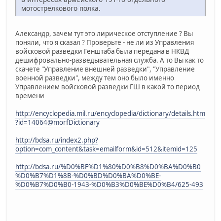
мотострелкового полка.
Александр, зачем тут это лирическое отступление ? Вы
поняли, что я сказал ? Проверьте - не ли из Управления
войсковой разведки Генштаба была передана в НКВД
дешифровально-разведывательная служба. А то Вы как то
скачете "Управление внешней разведки", "Управление
военной разведки", между тем оно было именно
Управлением войсковой разведки ГШ в какой то период
времени
http://encyclopedia.mil.ru/encyclopedia/dictionary/details.htm
?id=14064@morfDictionary
http://bdsa.ru/index2.php?
option=com_content&task=emailform&id=512&itemid=125
http://bdsa.ru/%D0%BF%D1%80%D0%B8%D0%BA%D0%B0
%D0%B7%D1%8B-%D0%BD%D0%BA%D0%BE-
%D0%B7%D0%B0-1943-%D0%B3%D0%BE%D0%B4/625-493