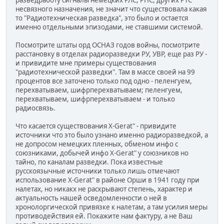
несвязного назначения, не значит что существовала какая
то "Радиотехническая разведка", это было и остается
именно отдельными эпизодами, не ставшими системой.
Посмотрите штаты орд ОСНАЗ годов войны, посмотрите
расстановку в отделах радиоразведки РУ, УВР, еще раз РУ -
и привидите мне примеры существования
"радиотехнической разведки". Там в массе своей на 99
процентов все заточено только под одно - пеленгуем,
перехватываем, шифрперехватываем; пеленгуем,
перехватываем, шифрперехватываем - и только
радиосвязь.
Что касается существования X-Gerat" - привидите
источники что это было узнано именно радиоразведкой, а
не допросом немецких пленных, обменом инфо с
союзниками, добычей инфо X-Gerat" у союзников но
тайно, по каналам разведки. Пока известные
русскоязычные источники только лишь отмечают
использование X-Gerat" в районе Орши в 1941 году при
налетах, но никакх не раскрывают степень, характер и
актуальность нашей осведомленности о ней в
хронолоргической привязке к налетам, а там усилия меры
противодействия ей. Покажите нам фактуру, а не Ваш