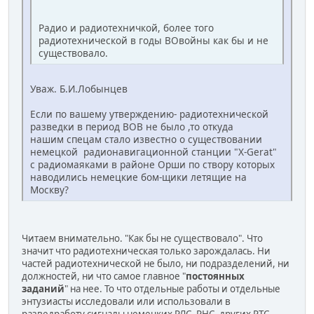
Радио и радиотехничкой, более того
радиотехнической в годы ВОвойны как бы и не
существовало.
Уваж. Б.И.Лобынцев
Если по вашему утверждению- радиотехнической
разведки в период ВОВ не было ,то откуда
нашим спецам стало известно о существовании
немецкой радионавигационной станции "X-Gerat"
с радиомаяками в районе Орши по створу которых
наводились немецкие бом-щики летящие на
Москву?
Читаем внимательно. "Как бы не существовало". Что
значит что радиотехническая только зарождалась. Ни
частей радиотехнической не было, ни подразделений, ни
должностей, ни что самое главное "
постоянных
заданий
" на нее. То что отдельные работы и отдельные
энтузиасты исследовали или использовали в
разведработу сигналы немецких РЛС, РНС, других РТС