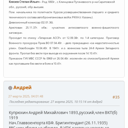
Князев Степан Ильич
– Род.1893г., с.Клинцовка Пугачевского р-на Саратовской
обл., русский, обр.высшее.
Пом. начальника по политчасти Курсов усовершенствования старшего и среднего
технического состава автобронетанковых войск РККА (г.Казань).
Дивизионный комиссар (02.01.36).
Арестован 25.11.37г. обв.: «участник антисоветского военно-фашистского
заговора».
Проходит по списку «Татарская АССР» от 12.09.38г. по 1-й категории. Приговор
Военного прокурора Прив.ВО 07.04.40г. - дело прекращено «за недостаточностью
улик». Освобождён 10.04.40г. В 1941г. и.о. военкома тыла 24-й Армии Западного
фронта. Пропал без вести при выходе из окружения после 14.10.41г.
Приказом ГУК МВС СССР № 0969 от 26.04.46г. исключён из списков Красной Армии
как пропавшим без вести в боях в 10.41г.
Андрей
27 марта 2025, 04:01:48
#35
Последнее редактирование
: 27 марта 2025, 10:15:14 от Андрей
Купрюхин Андрей Михайлович 1893,русский,член ВКП(б)
1919
Нач.Главвоенпорта КБФ. Бригинтендант (26.11.1935)
**С ним абсурд на абсурде. В УПК дается на несколько