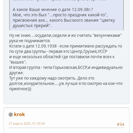
А какое Ваше мнение о дате 12.09.38г.?
Моё, что это был "...просто праздник какой-то",
присвоения ахх... какого Высокого звания "цветку
душистых прерий".
Ну не знаю ...осудили,сидели и их считать "везунчиками"
рука не поднимается.
Кстати о дате 12.09.1938 - если примитивно рассуждать то
по сути два группы - первая это Центр,Грузия,УССР
и еще несколько областей где поставили почти всех к
"вышке".
И вторая группа - типа Горьковская,БССР,и индивидуально
другие.
Тут уже по каждому надо смотреть. Дело это
долгое,изнурительное....уж лучше я по смотрю на кое-что
приятное)))
krok
27 марта 2025, 01:33:04
#34