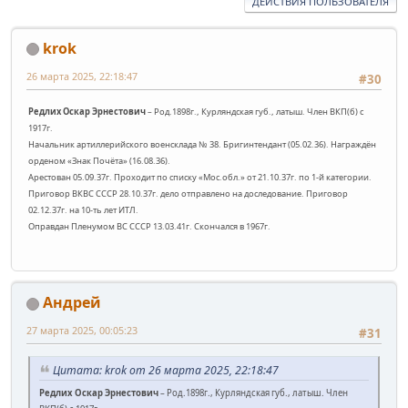
ДЕЙСТВИЯ ПОЛЬЗОВАТЕЛЯ
krok
26 марта 2025, 22:18:47
#30
Редлих Оскар Эрнестович
– Род.1898г., Курляндская губ., латыш. Член ВКП(б) с
1917г.
Начальник артиллерийского военсклада № 38.
Бригинтендант (05.02.36). Награждён
орденом «Знак Почёта» (16.08.36).
Арестован 05.09.37г. Проходит по списку «Мос.обл.» от 21.10.37г. по 1-й категории.
Приговор ВКВС СССР 28.10.37г. дело отправлено на доследование. Приговор
02.12.37г. на 10-ть лет ИТЛ.
Оправдан Пленумом ВС СССР 13.03.41г. Скончался в 1967г.
Андрей
27 марта 2025, 00:05:23
#31
Цитата: krok от 26 марта 2025, 22:18:47
Редлих Оскар Эрнестович
– Род.1898г., Курляндская губ., латыш. Член