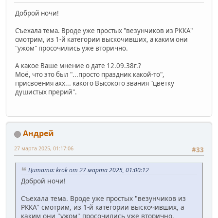
Доброй ночи!
Съехала тема. Вроде уже простых "везунчиков из РККА"
смотрим, из 1-й категории выскочивших, а каким они
"ужом" просочились уже вторично.
А какое Ваше мнение о дате 12.09.38г.?
Моё, что это был "...просто праздник какой-то",
присвоения ахх... какого Высокого звания "цветку
душистых прерий".
Андрей
27 марта 2025, 01:17:06
#33
Цитата: krok от 27 марта 2025, 01:00:12
Доброй ночи!
Съехала тема. Вроде уже простых "везунчиков из
РККА" смотрим, из 1-й категории выскочивших, а
каким они "ужом" просочились уже вторично.