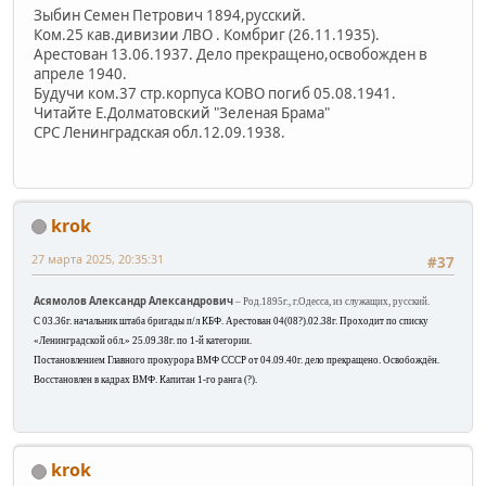
Зыбин Семен Петрович 1894,русский.
Ком.25 кав.дивизии ЛВО . Комбриг (26.11.1935).
Арестован 13.06.1937. Дело прекращено,освобожден в
апреле 1940.
Будучи ком.37 стр.корпуса КОВО погиб 05.08.1941.
Читайте Е.Долматовский "Зеленая Брама"
СРС Ленинградская обл.12.09.1938.
krok
27 марта 2025, 20:35:31
#37
Асямолов Александр Александрович
– Род.1895г., г.Одесса, из служащих, русский.
С 03.36г. начальник штаба бригады п/л КБФ. Арестован 04(08?).02.38г. Проходит по списку
«Ленинградской обл.» 25.09.38г. по 1-й категории.
Постановлением Главного прокурора ВМФ СССР от 04.09.40г. дело прекращено. Освобождён.
Восстановлен в кадрах ВМФ.
Капитан 1-го ранга (?).
krok