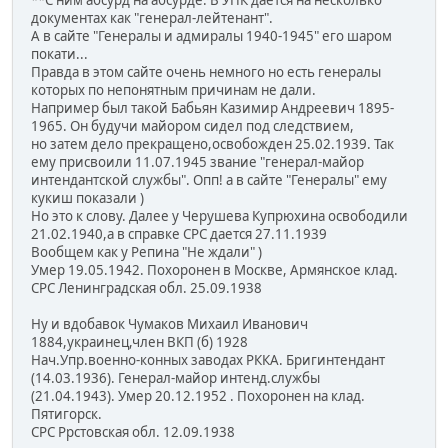
документах как "генерал-лейтенант".
А в сайте "Генералы и адмиралы 1940-1945" его шаром
покати...
Правда в этом сайте очень немного но есть генералы
которых по непонятным причинам не дали.
Например был такой Бабьян Казимир Андреевич 1895-
1965. Он будучи майором сидел под следствием,
но затем дело прекращено,освобожден 25.02.1939. Так
ему присвоили 11.07.1945 звание "генерал-майор
интендантской службы". Опп! а в сайте "Генералы" ему
кукиш показали )
Но это к слову. Далее у Черушева Купрюхина освободили
21.02.1940,а в справке СРС дается 27.11.1939
Вообщем как у Репина "Не ждали" )
Умер 19.05.1942. Похоронен в Москве, Армянское клад.
СРС Ленинградская обл. 25.09.1938
Ну и вдобавок Чумаков Михаил Иванович
1884,украинец,член ВКП (б) 1928
Нач.Упр.военно-конных заводах РККА. Бригинтендант
(14.03.1936). Генерал-майор интенд.службы
(21.04.1943). Умер 20.12.1952 . Похоронен на клад.
Пятигорск.
СРС Ррстовская обл. 12.09.1938