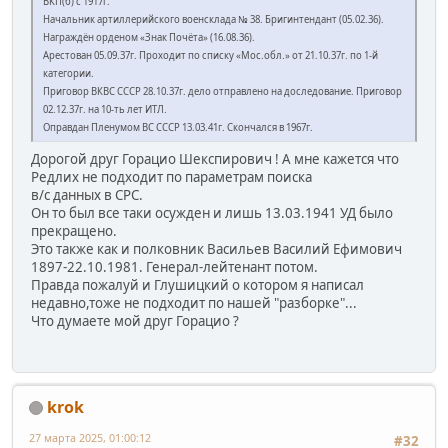
ВКП(б) с 1917г.
Начальник артиллерийского военсклада № 38.
Бригинтендант (05.02.36).
Награждён орденом «Знак Почёта» (16.08.36).
Арестован 05.09.37г. Проходит по списку «Мос.обл.» от 21.10.37г. по 1-й
категории.
Приговор ВКВС СССР 28.10.37г. дело отправлено на доследование. Приговор
02.12.37г. на 10-ть лет ИТЛ.
Оправдан Пленумом ВС СССР 13.03.41г. Скончался в 1967г.
Дорогой друг Горацио Шекспирович ! А мне кажется что
Редлих не подходит по параметрам поиска
в/с данных в СРС.
Он то был все таки осужден и лишь 13.03.1941 УД было
прекращено.
Это также как и полковник Васильев Василий Ефимович
1897-22.10.1981. Генерал-лейтенант потом.
Правда пожалуй и Глушицкий о котором я написал
недавно,тоже не подходит по нашей "разборке"...
Что думаете мой друг Горацио ?
krok
27 марта 2025, 01:00:12
#32