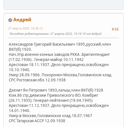
Андрей
27 марта 2025, 18:36:12
#36
Последнее редактирование
: 27 марта 2025, 19:16:19 от Андрей
Александров Григорий Васильевич 1895,русский,член
ВКП(б) 1920.
Нач.Упр.военно-конных заводов РККА .Бригинтендант
(17.02.1936) . Генерал-майор 10.11.1942
Арестован 18.11.1937. Дело прекращено,освобожден
10.10.1940.
Умер 28.09.1966. Похоронен Москва,Головинское клад.
СРС Ростовская обл.12.09.1938
Дзенит Ян Петрович 1893,латыш,член ВКП(б) 1928
Ком.86 стр.дивизии Приволжского ВО. Комбриг
(26.11.1935). Генерал-лейтенант (19.04.1945)
Арестован 11.12.1937. Дело прекращено,освобожден
14.01.1940.
Умер в Москве,Головинское клад.18.07.1967
СРС Татарская АССР 12.09.1938