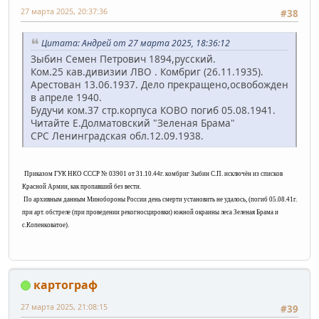
27 марта 2025, 20:37:36
#38
Цитата: Андрей от 27 марта 2025, 18:36:12
Зыбин Семен Петрович 1894,русский.
Ком.25 кав.дивизии ЛВО . Комбриг (26.11.1935).
Арестован 13.06.1937. Дело прекращено,освобожден
в апреле 1940.
Будучи ком.37 стр.корпуса КОВО погиб 05.08.1941.
Читайте Е.Долматовский "Зеленая Брама"
СРС Ленинградская обл.12.09.1938.
Приказом ГУК НКО СССР № 03901 от 31.10.44г. комбриг Зыбин С.П. исключён из списков
Красной Армии, как пропавший без вести.
По архивным данным Минобороны России день смерти установить не удалось, (
погиб 05.08.41г.
при арт. обстреле (при проведении рекогносцировки) южной окраины леса Зеленая Брама и
с.Копенковатое).
картограф
27 марта 2025, 21:08:15
#39