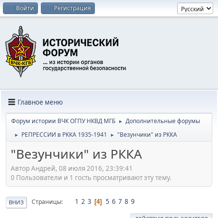
Войти
Регистрация
Главное меню
Форум истории ВЧК ОГПУ НКВД МГБ
Дополнительные форумы
►
РЕПРЕССИИ в РККА 1935-1941
"Везунчики" из РККА
►
►
"Везунчики" из РККА
Автор Андрей, 08 июля 2016, 23:39:41
0 Пользователи и 1 гость просматривают эту тему.
1
2
3
5
6
7
8
9
Страницы
4
ВНИЗ