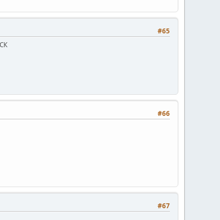
#65
ФСК
#66
#67