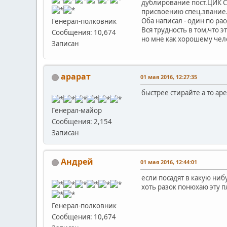
дублирование пост.ЦИК С
присвоению спец.звание
Оба написал - один по ра
Генерал-полковник
Вся трудность в том,что 
Сообщения: 10,674
но мне как хорошему челове
Записан
арарат
01 мая 2016, 12:27:35
быстрее стирайте а то арес
Генерал-майор
Сообщения: 2,154
Записан
Андрей
01 мая 2016, 12:44:01
если посадят в какую ниб
хоть разок понюхаю эту пл
Генерал-полковник
Сообщения: 10,674