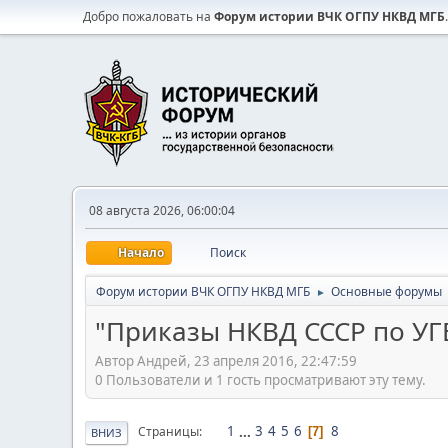
Добро пожаловать на
Форум истории ВЧК ОГПУ НКВД МГБ
.
08 августа 2026, 06:00:04
Начало
Поиск
Форум истории ВЧК ОГПУ НКВД МГБ
Основные форумы
►
"Приказы НКВД СССР по УГ
Автор Андрей, 23 апреля 2016, 22:47:59
0 Пользователи и 1 гость просматривают эту тему.
1
...
3
4
5
6
8
Страницы
7
ВНИЗ