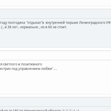
93 году полгодика "отдыхал"в внутренней тюрьме Ленинградского У
) , в 38 лет , нормально , но в 60 не стоит.
ется светлого и позитивного
стрик под управлением любви"....
 пр.№180 по Черниговской области :'( :'( :'( :-\ :-\