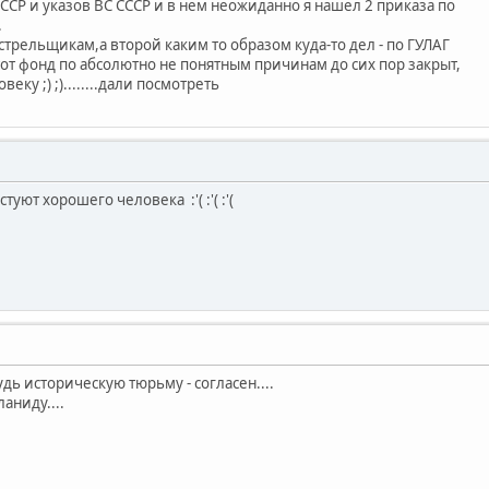
ССР и указов ВС СССР и в нем неожиданно я нашел 2 приказа по
.
сстрельщикам,а второй каким то образом куда-то дел - по ГУЛАГ
этот фонд по абсолютно не понятным причинам до сих пор закрыт,
ку ;) ;)........дали посмотреть
туют хорошего человека :'( :'( :'(
удь историческую тюрьму - согласен....
аниду....